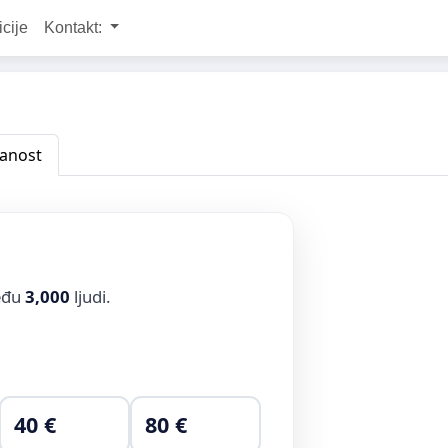
icije
Kontakt:
anost
među
3,000
ljudi.
40 €
80 €