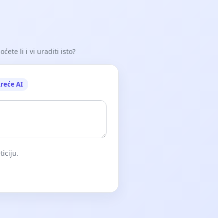
ete li i vi uraditi isto?
reće AI
iciju.