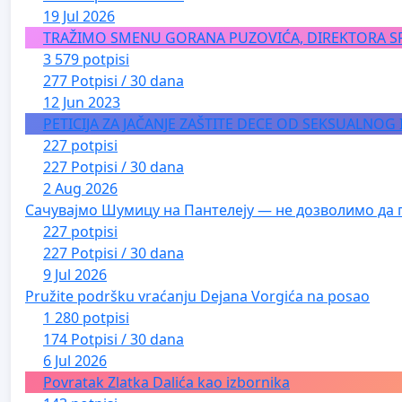
19 Jul 2026
TRAŽIMO SMENU GORANA PUZOVIĆA, DIREKTORA S
3 579 potpisi
277 Potpisi / 30 dana
12 Jun 2023
PETICIJA ZA JAČANJE ZAŠTITE DECE OD SEKSUALNOG
227 potpisi
227 Potpisi / 30 dana
2 Aug 2026
Сачувајмо Шумицу на Пантелеју — не дозволимо да 
227 potpisi
227 Potpisi / 30 dana
9 Jul 2026
Pružite podršku vraćanju Dejana Vorgića na posao
1 280 potpisi
174 Potpisi / 30 dana
6 Jul 2026
Povratak Zlatka Dalića kao izbornika