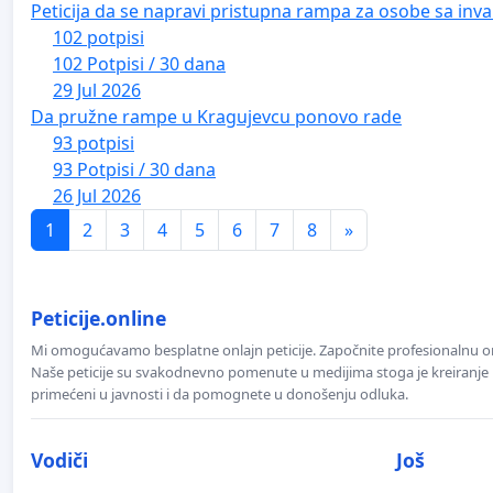
Peticija da se napravi pristupna rampa za osobe sa inval
102 potpisi
102 Potpisi / 30 dana
29 Jul 2026
Da pružne rampe u Kragujevcu ponovo rade
93 potpisi
93 Potpisi / 30 dana
26 Jul 2026
1
2
3
4
5
6
7
8
»
Peticije.online
Mi omogućavamo besplatne onlajn peticije. Započnite profesionalnu onla
Naše peticije su svakodnevno pomenute u medijima stoga je kreiranje p
primećeni u javnosti i da pomognete u donošenju odluka.
Vodiči
Još