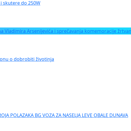
le i skutere do 250W
Vladimira Arsenijevića i sprečavanja komemoracije žrtvam
onu o dobrobiti životinja
ROJA POLAZAKA BG VOZA ZA NASELJA LEVE OBALE DUNAVA