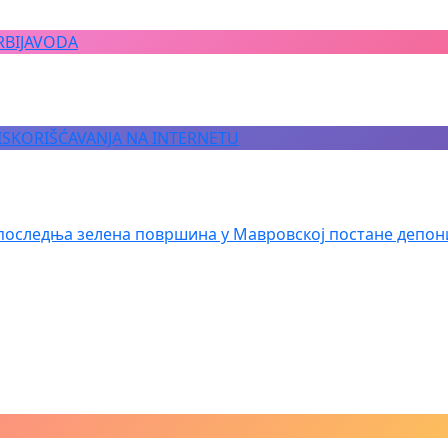
RBIJAVODA
 ISKORIŠĆAVANJA NA INTERNETU
последња зелена површина у Мавровској постане депон