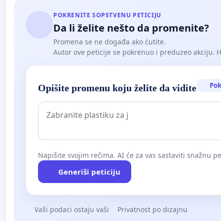
POKRENITE SOPSTVENU PETICIJU
Da li želite nešto da promenite?
Promena se ne događa ako ćutite.
Autor ove peticije se pokrenuo i preduzeo akciju. Hoć
Pok
Opišite promenu koju želite da vidite
Napišite svojim rečima. AI će za vas sastaviti snažnu pet
Generiši peticiju
Vaši podaci ostaju vaši
Privatnost po dizajnu