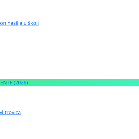
n nasilja u školi
NTE (2026)
Mitrovica