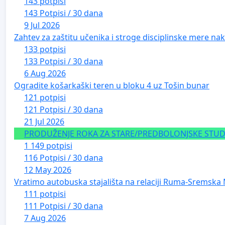
143 potpisi
143 Potpisi / 30 dana
9 Jul 2026
Zahtev za zaštitu učenika i stroge disciplinske mere nako
133 potpisi
133 Potpisi / 30 dana
6 Aug 2026
Ogradite košarkaški teren u bloku 4 uz Tošin bunar
121 potpisi
121 Potpisi / 30 dana
21 Jul 2026
PRODUŽENJE ROKA ZA STARE/PREDBOLONJSKE STUDE
1 149 potpisi
116 Potpisi / 30 dana
12 May 2026
Vratimo autobuska stajališta na relaciji Ruma-Sremska 
111 potpisi
111 Potpisi / 30 dana
7 Aug 2026