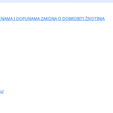
ENAMA I DOPUNAMA ZAKONA O DOBROBITI ŽIVOTINJA
u!