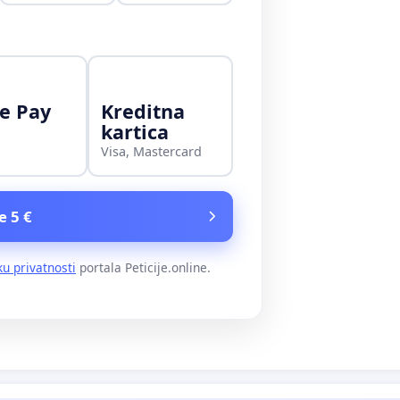
e Pay
Kreditna
kartica
Visa, Mastercard
e 5 €
ku privatnosti
portala Peticije.online.