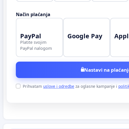
Način plaćanja
PayPal
Google Pay
Appl
Platite svojim
PayPal nalogom
Nastavi na plaćanj
Prihvatam
uslove i odredbe
za oglasne kampanje i
politi