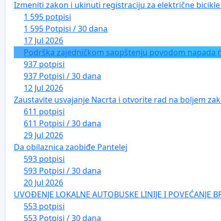
Izmeniti zakon i ukinuti registraciju za električne bicik
1 595 potpisi
1 595 Potpisi / 30 dana
17 Jul 2026
Podrška zajedničkom saopštenju povodom napada na 
937 potpisi
937 Potpisi / 30 dana
12 Jul 2026
Zaustavite usvajanje Nacrta i otvorite rad na boljem zak
611 potpisi
611 Potpisi / 30 dana
29 Jul 2026
Da obilaznica zaobiđe Pantelej
593 potpisi
593 Potpisi / 30 dana
20 Jul 2026
UVOĐENJE LOKALNE AUTOBUSKE LINIJE I POVEĆANJE B
553 potpisi
553 Potpisi / 30 dana