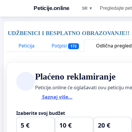
Peticije.online
Pregledajte pet
SR ▼
UDŽBENICI I BESPLATNO OBRAZOVANJE!!
Peticija
Potpisi
Odlična pregled
172
Plaćeno reklamiranje
Peticije.online će oglašavati ovu peticiju 
Saznaj više...
Izaberite svoj budžet
5 €
10 €
20 €