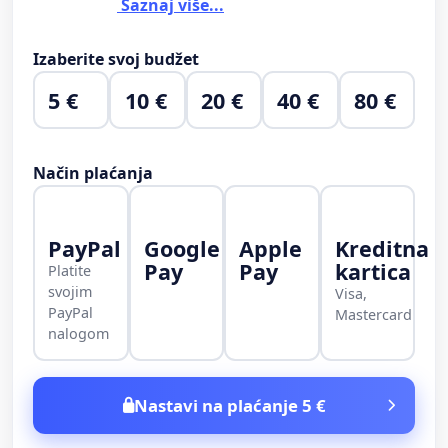
Saznaj više...
Izaberite svoj budžet
5 €
10 €
20 €
40 €
80 €
Način plaćanja
PayPal
Google
Apple
Kreditna
Pay
Pay
kartica
Platite
svojim
Visa,
PayPal
Mastercard
nalogom
Nastavi na plaćanje 5 €