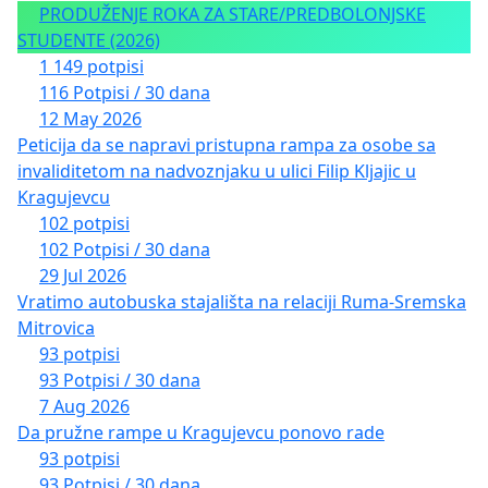
PRODUŽENJE ROKA ZA STARE/PREDBOLONJSKE
STUDENTE (2026)
1 149 potpisi
116 Potpisi / 30 dana
12 May 2026
Peticija da se napravi pristupna rampa za osobe sa
invaliditetom na nadvoznjaku u ulici Filip Kljajic u
Kragujevcu
102 potpisi
102 Potpisi / 30 dana
29 Jul 2026
Vratimo autobuska stajališta na relaciji Ruma-Sremska
Mitrovica
93 potpisi
93 Potpisi / 30 dana
7 Aug 2026
Da pružne rampe u Kragujevcu ponovo rade
93 potpisi
93 Potpisi / 30 dana