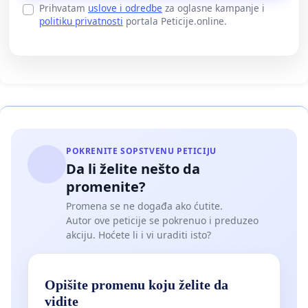
Prihvatam
uslove i odredbe
za oglasne kampanje i
politiku privatnosti
portala Peticije.online.
POKRENITE SOPSTVENU PETICIJU
Da li želite nešto da
promenite?
Promena se ne događa ako ćutite.
Autor ove peticije se pokrenuo i preduzeo
akciju. Hoćete li i vi uraditi isto?
Opišite promenu koju želite da
vidite