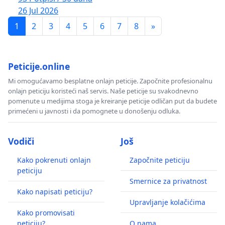
26 Jul 2026
1
2
3
4
5
6
7
8
»
Peticije.online
Mi omogućavamo besplatne onlajn peticije. Započnite profesionalnu
onlajn peticiju koristeći naš servis. Naše peticije su svakodnevno
pomenute u medijima stoga je kreiranje peticije odličan put da budete
primećeni u javnosti i da pomognete u donošenju odluka.
Vodiči
Još
Kako pokrenuti onlajn
Započnite peticiju
peticiju
Smernice za privatnost
Kako napisati peticiju?
Upravljanje kolačićima
Kako promovisati
peticiju?
O nama