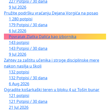
227 Potpisi / 30 dana
9 Jul 2026
Pružite podršku vraćanju Dejana Vorgića na posao
1 280 potpisi
179 Potpisi / 30 dana
6 Jul 2026
Povratak Zlatka Dalića kao izbornika
143 potpisi
143 Potpisi / 30 dana
9 Jul 2026
Zahtev za zaštitu učenika i stroge disciplinske mere
nakon nasilja u školi
132 potpisi
132 Potpisi / 30 dana
6 Aug 2026
Ogradite košarkaški teren u bloku 4 uz Tošin bunar
121 potpisi
121 Potpisi / 30 dana
21 Jul 2026