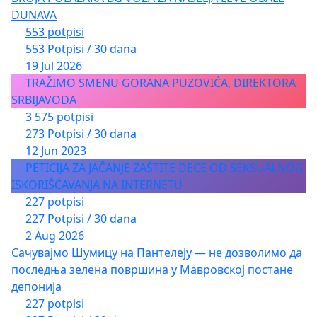
DUNAVA
553 potpisi
553 Potpisi / 30 dana
19 Jul 2026
TRAŽIMO SMENU GORANA PUZOVIĆA, DIREKTORA
SRBIJAVODA
3 575 potpisi
273 Potpisi / 30 dana
12 Jun 2023
PETICIJA ZA JAČANJE ZAŠTITE DECE OD SEKSUALNOG
ISKORIŠĆAVANJA NA INTERNETU
227 potpisi
227 Potpisi / 30 dana
2 Aug 2026
Сачувајмо Шумицу на Пантелеју — не дозволимо да
последња зелена површина у Мавровској постане
депонија
227 potpisi