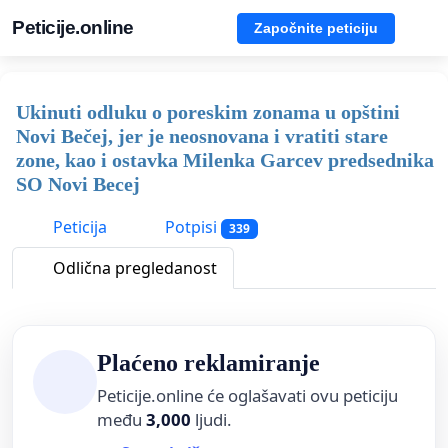
Peticije.online
Započnite peticiju
Ukinuti odluku o poreskim zonama u opštini
Novi Bečej, jer je neosnovana i vratiti stare
zone, kao i ostavka Milenka Garcev predsednika
SO Novi Becej
Peticija
Potpisi
339
Odlična pregledanost
Plaćeno reklamiranje
Peticije.online će oglašavati ovu peticiju
među
3,000
ljudi.