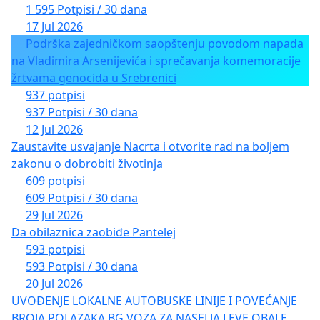
1 595 Potpisi / 30 dana
17 Jul 2026
Podrška zajedničkom saopštenju povodom napada
na Vladimira Arsenijevića i sprečavanja komemoracije
žrtvama genocida u Srebrenici
937 potpisi
937 Potpisi / 30 dana
12 Jul 2026
Zaustavite usvajanje Nacrta i otvorite rad na boljem
zakonu o dobrobiti životinja
609 potpisi
609 Potpisi / 30 dana
29 Jul 2026
Da obilaznica zaobiđe Pantelej
593 potpisi
593 Potpisi / 30 dana
20 Jul 2026
UVOĐENJE LOKALNE AUTOBUSKE LINIJE I POVEĆANJE
BROJA POLAZAKA BG VOZA ZA NASELJA LEVE OBALE