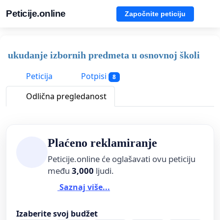
Peticije.online
Započnite peticiju
ukudanje izbornih predmeta u osnovnoj školi
Peticija
Potpisi
8
Odlična pregledanost
Plaćeno reklamiranje
Peticije.online će oglašavati ovu peticiju
među
3,000
ljudi.
Saznaj više...
Izaberite svoj budžet