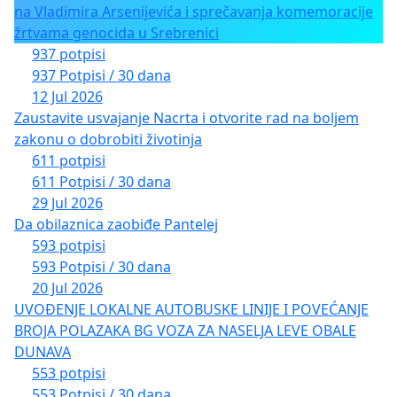
na Vladimira Arsenijevića i sprečavanja komemoracije
žrtvama genocida u Srebrenici
937 potpisi
937 Potpisi / 30 dana
12 Jul 2026
Zaustavite usvajanje Nacrta i otvorite rad na boljem
zakonu o dobrobiti životinja
611 potpisi
611 Potpisi / 30 dana
29 Jul 2026
Da obilaznica zaobiđe Pantelej
593 potpisi
593 Potpisi / 30 dana
20 Jul 2026
UVOĐENJE LOKALNE AUTOBUSKE LINIJE I POVEĆANJE
BROJA POLAZAKA BG VOZA ZA NASELJA LEVE OBALE
DUNAVA
553 potpisi
553 Potpisi / 30 dana