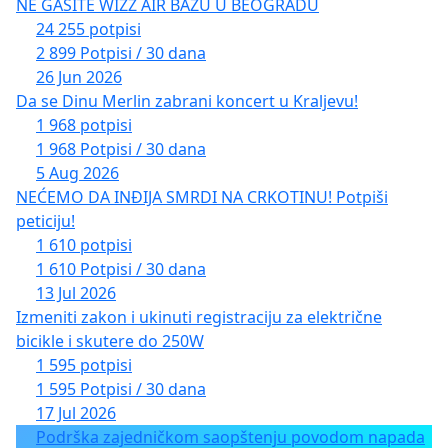
NE GASITE WIZZ AIR BAZU U BEOGRADU
24 255 potpisi
2 899 Potpisi / 30 dana
26 Jun 2026
Da se Dinu Merlin zabrani koncert u Kraljevu!
1 968 potpisi
1 968 Potpisi / 30 dana
5 Aug 2026
NEĆEMO DA INĐIJA SMRDI NA CRKOTINU! Potpiši
peticiju!
1 610 potpisi
1 610 Potpisi / 30 dana
13 Jul 2026
Izmeniti zakon i ukinuti registraciju za električne
bicikle i skutere do 250W
1 595 potpisi
1 595 Potpisi / 30 dana
17 Jul 2026
Podrška zajedničkom saopštenju povodom napada