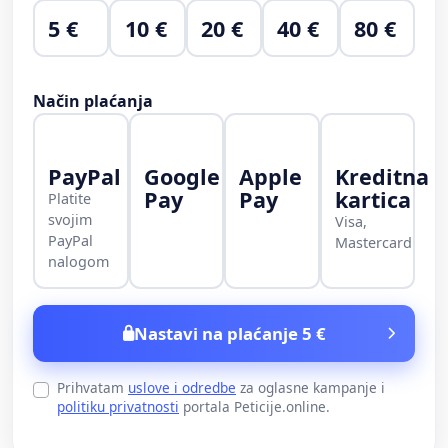
5 €
10 €
20 €
40 €
80 €
Način plaćanja
PayPal
Google
Apple
Kreditna
Pay
Pay
kartica
Platite
svojim
Visa,
PayPal
Mastercard
nalogom
Nastavi na plaćanje 5 €
Prihvatam
uslove i odredbe
za oglasne kampanje i
politiku privatnosti
portala Peticije.online.