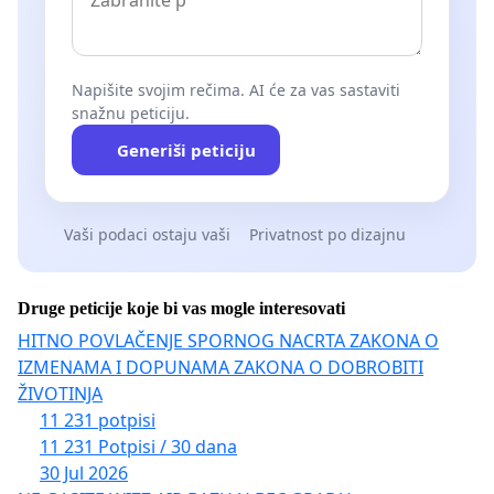
Napišite svojim rečima. AI će za vas sastaviti
snažnu peticiju.
Generiši peticiju
Vaši podaci ostaju vaši
Privatnost po dizajnu
Druge peticije koje bi vas mogle interesovati
HITNO POVLAČENJE SPORNOG NACRTA ZAKONA O
IZMENAMA I DOPUNAMA ZAKONA O DOBROBITI
ŽIVOTINJA
11 231 potpisi
11 231 Potpisi / 30 dana
30 Jul 2026