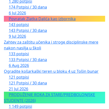
1 280 potpisi
174 Potpisi / 30 dana
6 Jul 2026
Povratak Zlatka Dalića kao izbornika
143 potpisi
143 Potpisi / 30 dana
9 Jul 2026
Zahtev za zaštitu učenika i stroge disciplinske mere
nakon nasilja u školi
133 potpisi
133 Potpisi / 30 dana
6 Aug 2026
Ogradite košarkaški teren u bloku 4 uz Tošin bunar
121 potpisi
121 Potpisi / 30 dana
21 Jul 2026
PRODUŽENJE ROKA ZA STARE/PREDBOLONJSKE
STUDENTE (2026)
1 149 potpisi