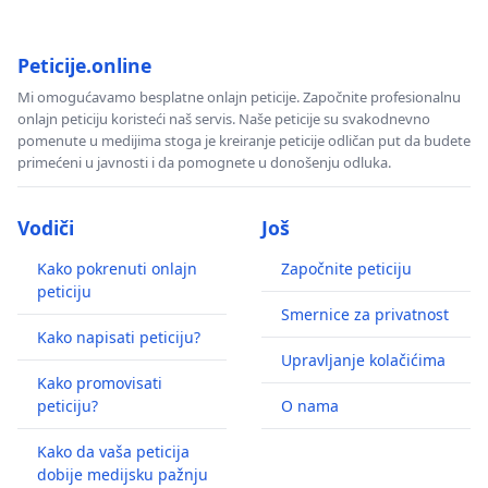
Peticije.online
Mi omogućavamo besplatne onlajn peticije. Započnite profesionalnu
onlajn peticiju koristeći naš servis. Naše peticije su svakodnevno
pomenute u medijima stoga je kreiranje peticije odličan put da budete
primećeni u javnosti i da pomognete u donošenju odluka.
Vodiči
Još
Kako pokrenuti onlajn
Započnite peticiju
peticiju
Smernice za privatnost
Kako napisati peticiju?
Upravljanje kolačićima
Kako promovisati
peticiju?
O nama
Kako da vaša peticija
dobije medijsku pažnju