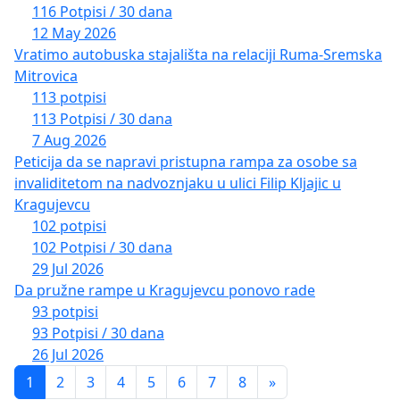
116 Potpisi / 30 dana
12 May 2026
Vratimo autobuska stajališta na relaciji Ruma-Sremska
Mitrovica
113 potpisi
113 Potpisi / 30 dana
7 Aug 2026
Peticija da se napravi pristupna rampa za osobe sa
invaliditetom na nadvoznjaku u ulici Filip Kljajic u
Kragujevcu
102 potpisi
102 Potpisi / 30 dana
29 Jul 2026
Da pružne rampe u Kragujevcu ponovo rade
93 potpisi
93 Potpisi / 30 dana
26 Jul 2026
1
2
3
4
5
6
7
8
»