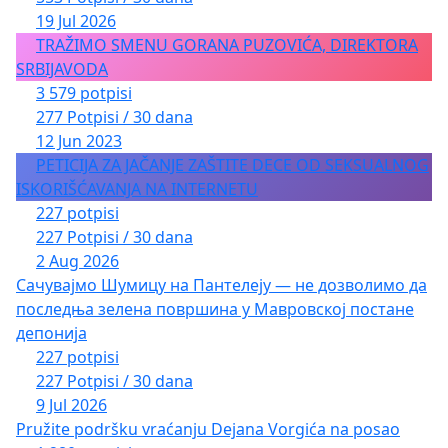
19 Jul 2026
TRAŽIMO SMENU GORANA PUZOVIĆA, DIREKTORA
SRBIJAVODA
3 579 potpisi
277 Potpisi / 30 dana
12 Jun 2023
PETICIJA ZA JAČANJE ZAŠTITE DECE OD SEKSUALNOG
ISKORIŠĆAVANJA NA INTERNETU
227 potpisi
227 Potpisi / 30 dana
2 Aug 2026
Сачувајмо Шумицу на Пантелеју — не дозволимо да
последња зелена површина у Мавровској постане
депонија
227 potpisi
227 Potpisi / 30 dana
9 Jul 2026
Pružite podršku vraćanju Dejana Vorgića na posao