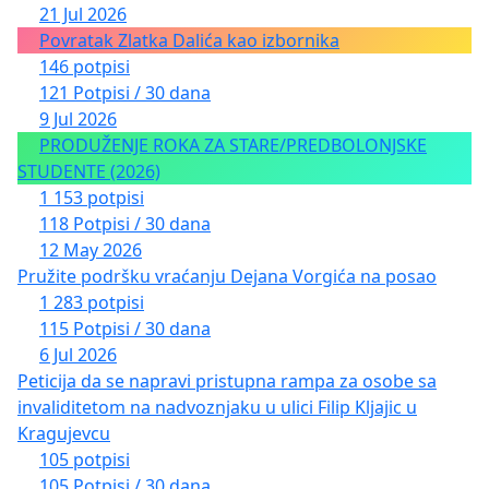
21 Jul 2026
Povratak Zlatka Dalića kao izbornika
146 potpisi
121 Potpisi / 30 dana
9 Jul 2026
PRODUŽENJE ROKA ZA STARE/PREDBOLONJSKE
STUDENTE (2026)
1 153 potpisi
118 Potpisi / 30 dana
12 May 2026
Pružite podršku vraćanju Dejana Vorgića na posao
1 283 potpisi
115 Potpisi / 30 dana
6 Jul 2026
Peticija da se napravi pristupna rampa za osobe sa
invaliditetom na nadvoznjaku u ulici Filip Kljajic u
Kragujevcu
105 potpisi
105 Potpisi / 30 dana