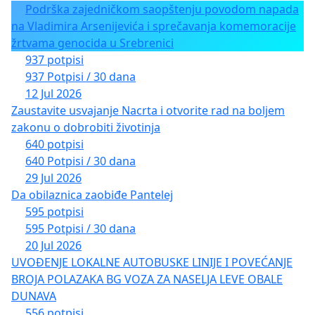
Podrška zajedničkom saopštenju povodom napada
na Vladimira Arsenijevića i sprečavanja komemoracije
žrtvama genocida u Srebrenici
937 potpisi
937 Potpisi / 30 dana
12 Jul 2026
Zaustavite usvajanje Nacrta i otvorite rad na boljem
zakonu o dobrobiti životinja
640 potpisi
640 Potpisi / 30 dana
29 Jul 2026
Da obilaznica zaobiđe Pantelej
595 potpisi
595 Potpisi / 30 dana
20 Jul 2026
UVOĐENJE LOKALNE AUTOBUSKE LINIJE I POVEĆANJE
BROJA POLAZAKA BG VOZA ZA NASELJA LEVE OBALE
DUNAVA
556 potpisi