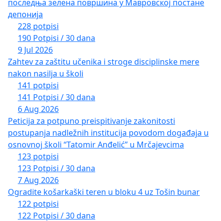
последња зелена површина у Мавровској постане
депонија
228 potpisi
190 Potpisi / 30 dana
9 Jul 2026
Zahtev za zaštitu učenika i stroge disciplinske mere
nakon nasilja u školi
141 potpisi
141 Potpisi / 30 dana
6 Aug 2026
Peticija za potpuno preispitivanje zakonitosti
postupanja nadležnih institucija povodom događaja u
osnovnoj školi “Tatomir Anđelić” u Mrčajevcima
123 potpisi
123 Potpisi / 30 dana
7 Aug 2026
Ogradite košarkaški teren u bloku 4 uz Tošin bunar
122 potpisi
122 Potpisi / 30 dana