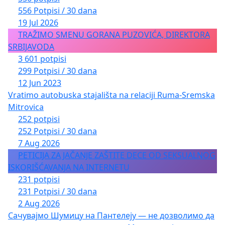
556 Potpisi / 30 dana
19 Jul 2026
TRAŽIMO SMENU GORANA PUZOVIĆA, DIREKTORA
SRBIJAVODA
3 601 potpisi
299 Potpisi / 30 dana
12 Jun 2023
Vratimo autobuska stajališta na relaciji Ruma-Sremska
Mitrovica
252 potpisi
252 Potpisi / 30 dana
7 Aug 2026
PETICIJA ZA JAČANJE ZAŠTITE DECE OD SEKSUALNOG
ISKORIŠĆAVANJA NA INTERNETU
231 potpisi
231 Potpisi / 30 dana
2 Aug 2026
Сачувајмо Шумицу на Пантелеју — не дозволимо да