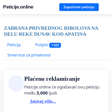
Peticije.online
Započnite peticiju
ZABRANA PRIVREDNOG RIBOLOVA NA
DELU REKE DUNAV KOD APATINA
Peticija
Potpisi
1 023
Smernice za privatnost
Plaćeno reklamiranje
Peticije.online će oglašavati ovu peticiju
među
3,000
ljudi.
Saznaj više...