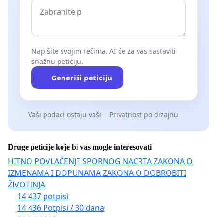
Napišite svojim rečima. AI će za vas sastaviti
snažnu peticiju.
Generiši peticiju
Vaši podaci ostaju vaši
Privatnost po dizajnu
Druge peticije koje bi vas mogle interesovati
HITNO POVLAČENJE SPORNOG NACRTA ZAKONA O
IZMENAMA I DOPUNAMA ZAKONA O DOBROBITI
ŽIVOTINJA
14 437 potpisi
14 436 Potpisi / 30 dana