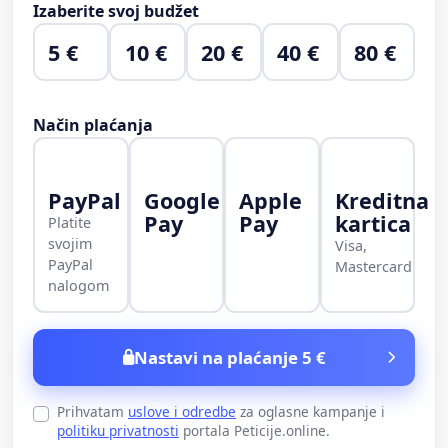
Izaberite svoj budžet
5 €
10 €
20 €
40 €
80 €
Način plaćanja
PayPal
Google
Apple
Kreditna
Pay
Pay
kartica
Platite
svojim
Visa,
PayPal
Mastercard
nalogom
Nastavi na plaćanje 5 €
Prihvatam
uslove i odredbe
za oglasne kampanje i
politiku privatnosti
portala Peticije.online.