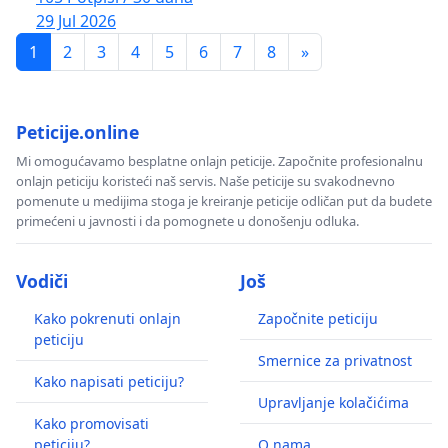
29 Jul 2026
1
2
3
4
5
6
7
8
»
Peticije.online
Mi omogućavamo besplatne onlajn peticije. Započnite profesionalnu
onlajn peticiju koristeći naš servis. Naše peticije su svakodnevno
pomenute u medijima stoga je kreiranje peticije odličan put da budete
primećeni u javnosti i da pomognete u donošenju odluka.
Vodiči
Još
Kako pokrenuti onlajn
Započnite peticiju
peticiju
Smernice za privatnost
Kako napisati peticiju?
Upravljanje kolačićima
Kako promovisati
peticiju?
O nama