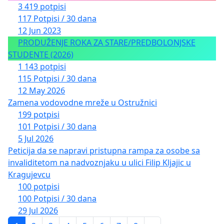
3 419 potpisi
117 Potpisi / 30 dana
12 Jun 2023
PRODUŽENJE ROKA ZA STARE/PREDBOLONJSKE
STUDENTE (2026)
1 143 potpisi
115 Potpisi / 30 dana
12 May 2026
Zamena vodovodne mreže u Ostružnici
199 potpisi
101 Potpisi / 30 dana
5 Jul 2026
Peticija da se napravi pristupna rampa za osobe sa
invaliditetom na nadvoznjaku u ulici Filip Kljajic u
Kragujevcu
100 potpisi
100 Potpisi / 30 dana
29 Jul 2026