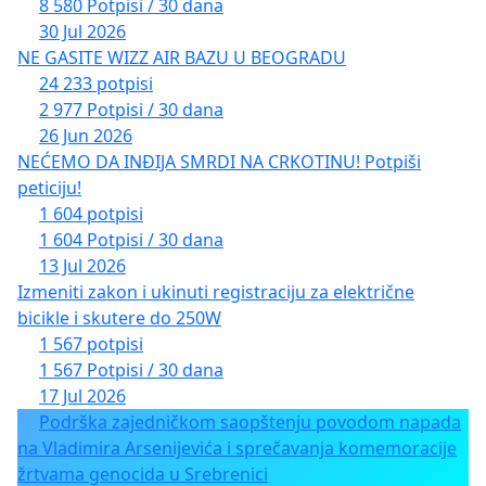
8 580 Potpisi / 30 dana
30 Jul 2026
NE GASITE WIZZ AIR BAZU U BEOGRADU
24 233 potpisi
2 977 Potpisi / 30 dana
26 Jun 2026
NEĆEMO DA INĐIJA SMRDI NA CRKOTINU! Potpiši
peticiju!
1 604 potpisi
1 604 Potpisi / 30 dana
13 Jul 2026
Izmeniti zakon i ukinuti registraciju za električne
bicikle i skutere do 250W
1 567 potpisi
1 567 Potpisi / 30 dana
17 Jul 2026
Podrška zajedničkom saopštenju povodom napada
na Vladimira Arsenijevića i sprečavanja komemoracije
žrtvama genocida u Srebrenici