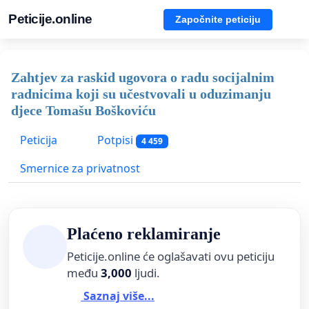
Peticije.online
Započnite peticiju
Zahtjev za raskid ugovora o radu socijalnim
radnicima koji su učestvovali u oduzimanju
djece Tomašu Boškoviću
Peticija
Potpisi
4 459
Smernice za privatnost
Plaćeno reklamiranje
Peticije.online će oglašavati ovu peticiju
među
3,000
ljudi.
Saznaj više...