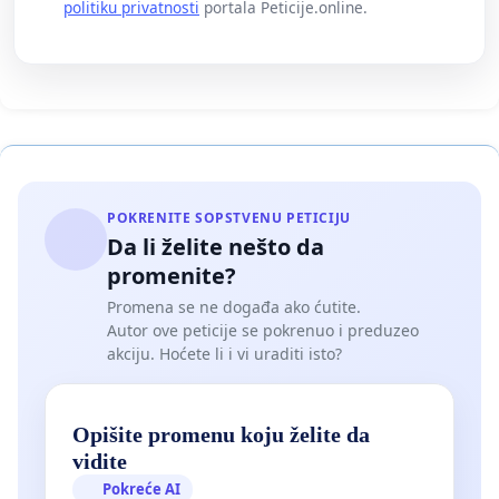
politiku privatnosti
portala Peticije.online.
POKRENITE SOPSTVENU PETICIJU
Da li želite nešto da
promenite?
Promena se ne događa ako ćutite.
Autor ove peticije se pokrenuo i preduzeo
akciju. Hoćete li i vi uraditi isto?
Opišite promenu koju želite da
vidite
Pokreće AI