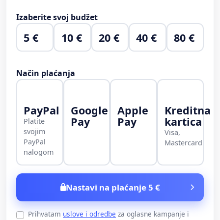
Izaberite svoj budžet
5 €
10 €
20 €
40 €
80 €
Način plaćanja
PayPal
Google
Apple
Kreditna
Pay
Pay
kartica
Platite
svojim
Visa,
PayPal
Mastercard
nalogom
Nastavi na plaćanje 5 €
Prihvatam
uslove i odredbe
za oglasne kampanje i