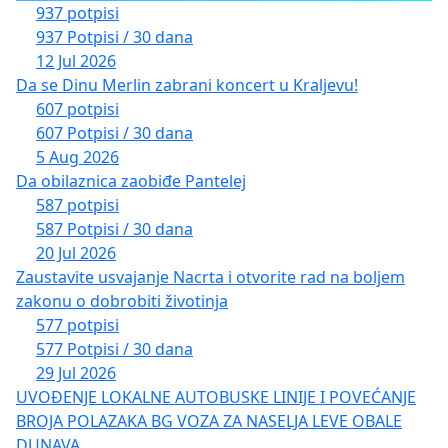
937 potpisi
937 Potpisi / 30 dana
12 Jul 2026
Da se Dinu Merlin zabrani koncert u Kraljevu!
607 potpisi
607 Potpisi / 30 dana
5 Aug 2026
Da obilaznica zaobiđe Pantelej
587 potpisi
587 Potpisi / 30 dana
20 Jul 2026
Zaustavite usvajanje Nacrta i otvorite rad na boljem
zakonu o dobrobiti životinja
577 potpisi
577 Potpisi / 30 dana
29 Jul 2026
UVOĐENJE LOKALNE AUTOBUSKE LINIJE I POVEĆANJE
BROJA POLAZAKA BG VOZA ZA NASELJA LEVE OBALE
DUNAVA