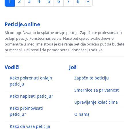
1
2
3
4
5
6
7
8
»
Peticije.online
Mi omogućavamo besplatne onlajn peticije. Započnite profesionalnu
onlajn peticiju koristeći naš servis. Naše peticije su svakodnevno
pomenute u medijima stoga je kreiranje peticije odličan put da budete
primećeni u javnosti i da pomognete u donošenju odluka.
Vodiči
Još
Kako pokrenuti onlajn
Započnite peticiju
peticiju
Smernice za privatnost
Kako napisati peticiju?
Upravljanje kolačićima
Kako promovisati
peticiju?
O nama
Kako da vaša peticija