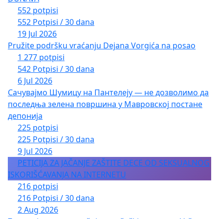
552 potpisi
552 Potpisi / 30 dana
19 Jul 2026
Pružite podršku vraćanju Dejana Vorgića na posao
1 277 potpisi
542 Potpisi / 30 dana
6 Jul 2026
Сачувајмо Шумицу на Пантелеју — не дозволимо да
последња зелена површина у Мавровској постане
депонија
225 potpisi
225 Potpisi / 30 dana
9 Jul 2026
PETICIJA ZA JAČANJE ZAŠTITE DECE OD SEKSUALNOG
ISKORIŠĆAVANJA NA INTERNETU
216 potpisi
216 Potpisi / 30 dana
2 Aug 2026