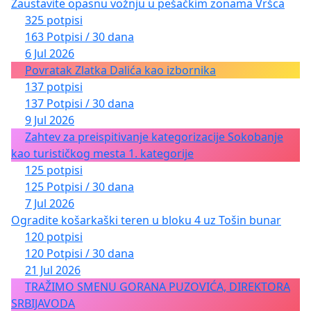
Zaustavite opasnu vožnju u pešačkim zonama Vršca
325 potpisi
163 Potpisi / 30 dana
6 Jul 2026
Povratak Zlatka Dalića kao izbornika
137 potpisi
137 Potpisi / 30 dana
9 Jul 2026
Zahtev za preispitivanje kategorizacije Sokobanje
kao turističkog mesta 1. kategorije
125 potpisi
125 Potpisi / 30 dana
7 Jul 2026
Ogradite košarkaški teren u bloku 4 uz Tošin bunar
120 potpisi
120 Potpisi / 30 dana
21 Jul 2026
TRAŽIMO SMENU GORANA PUZOVIĆA, DIREKTORA
SRBIJAVODA