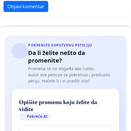
Objavi komentar
POKRENITE SOPSTVENU PETICIJU
Da li želite nešto da
promenite?
Promena se ne događa ako ćutite.
Autor ove peticije se pokrenuo i preduzeo
akciju. Hoćete li i vi uraditi isto?
Opišite promenu koju želite da
vidite
Pokreće AI