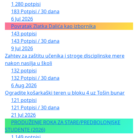
1 280 potpisi
183 Potpisi / 30 dana
6 Jul 2026
Povratak Zlatka Dalića kao izbornika
143 potpisi
143 Potpisi / 30 dana
9 Jul 2026
Zahtev za zaštitu učenika i stroge disciplinske mere
nakon nasilja u školi
132 potpisi
132 Potpisi / 30 dana
6 Aug 2026
Ogradite košarkaški teren u bloku 4 uz Tošin bunar
121 potpisi
121 Potpisi / 30 dana
21 Jul 2026
PRODUŽENJE ROKA ZA STARE/PREDBOLONJSKE
STUDENTE (2026)
1 149 potpisi