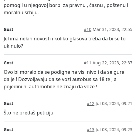
pomogli u njegovoj borbi za pravnu , časnu , poštenu i
moralnu srbiju.
Gost
#10
Mar 31, 2023, 22:55
Jel ima nekih novosti i koliko glasova treba da bi se to
ukinulo?
Gost
#11
Aug 22, 2023, 22:37
Ovo bi moralo da se podigne na visi nivo i da se gura
dalje ! Dozvoljavaju da se vozi autobus sa 18 te , a
pojedini ni automobile ne znaju da voze !
Gost
#12
Jul 03, 2024, 09:21
Što ne predaš peticiju
Gost
#13
Jul 03, 2024, 09:23