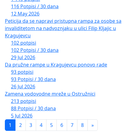
116 Potpisi / 30 dana
12 May 2026
Peticija da se napravi pristupna rampa za osobe sa
invaliditetom na nadvoznjaku u ulici Filip Kljajic u
Kragujevcu
102 potpisi
102 Potpisi / 30 dana
29 Jul 2026
Da pružne rampe u Kragujevcu ponovo rade
93 potpisi
93 Potpisi / 30 dana
26 Jul 2026
Zamena vodovodne mreže u Ostružnici
213 potpisi
88 Potpisi / 30 dana
5 Jul 2026
1
2
3
4
5
6
7
8
»