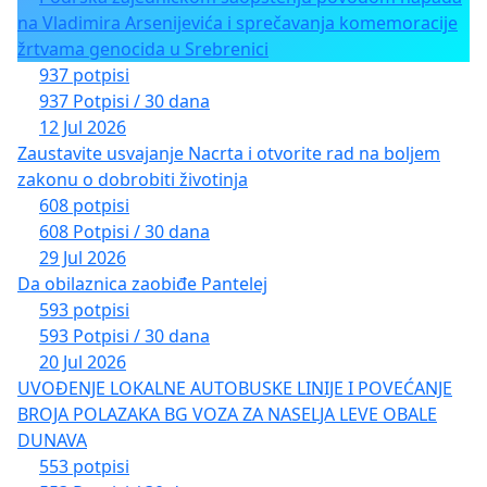
na Vladimira Arsenijevića i sprečavanja komemoracije
žrtvama genocida u Srebrenici
937 potpisi
937 Potpisi / 30 dana
12 Jul 2026
Zaustavite usvajanje Nacrta i otvorite rad na boljem
zakonu o dobrobiti životinja
608 potpisi
608 Potpisi / 30 dana
29 Jul 2026
Da obilaznica zaobiđe Pantelej
593 potpisi
593 Potpisi / 30 dana
20 Jul 2026
UVOĐENJE LOKALNE AUTOBUSKE LINIJE I POVEĆANJE
BROJA POLAZAKA BG VOZA ZA NASELJA LEVE OBALE
DUNAVA
553 potpisi