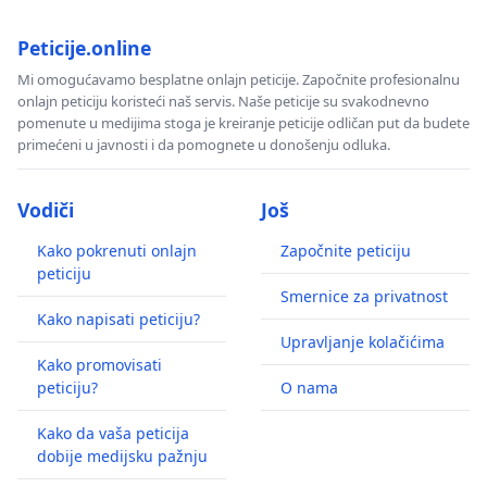
Peticije.online
Mi omogućavamo besplatne onlajn peticije. Započnite profesionalnu
onlajn peticiju koristeći naš servis. Naše peticije su svakodnevno
pomenute u medijima stoga je kreiranje peticije odličan put da budete
primećeni u javnosti i da pomognete u donošenju odluka.
Vodiči
Još
Kako pokrenuti onlajn
Započnite peticiju
peticiju
Smernice za privatnost
Kako napisati peticiju?
Upravljanje kolačićima
Kako promovisati
peticiju?
O nama
Kako da vaša peticija
dobije medijsku pažnju