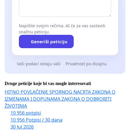
Napišite svojim rečima. AI će za vas sastaviti
snažnu peticiju.
Generiši peticiju
Vaši podaci ostaju vaši
Privatnost po dizajnu
Druge peticije koje bi vas mogle interesovati
HITNO POVLAČENJE SPORNOG NACRTA ZAKONA O
IZMENAMA I DOPUNAMA ZAKONA O DOBROBITI
ŽIVOTINJA
10 956 potpisi
10 956 Potpisi / 30 dana
30 Jul 2026