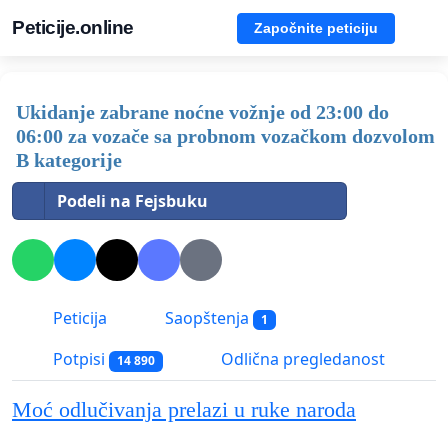
Peticije.online
Započnite peticiju
Ukidanje zabrane noćne vožnje od 23:00 do
06:00 za vozače sa probnom vozačkom dozvolom
B kategorije
Podeli na Fejsbuku
Peticija
Saopštenja
1
Potpisi
Odlična pregledanost
14 890
Moć odlučivanja prelazi u ruke naroda