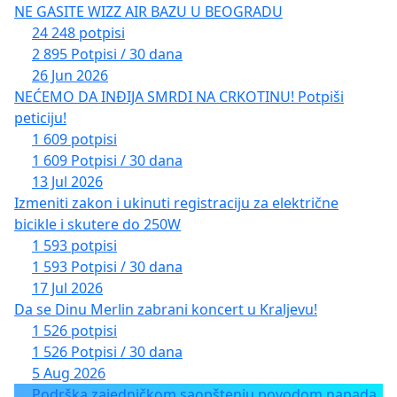
NE GASITE WIZZ AIR BAZU U BEOGRADU
24 248 potpisi
2 895 Potpisi / 30 dana
26 Jun 2026
NEĆEMO DA INĐIJA SMRDI NA CRKOTINU! Potpiši
peticiju!
1 609 potpisi
1 609 Potpisi / 30 dana
13 Jul 2026
Izmeniti zakon i ukinuti registraciju za električne
bicikle i skutere do 250W
1 593 potpisi
1 593 Potpisi / 30 dana
17 Jul 2026
Da se Dinu Merlin zabrani koncert u Kraljevu!
1 526 potpisi
1 526 Potpisi / 30 dana
5 Aug 2026
Podrška zajedničkom saopštenju povodom napada