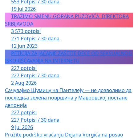
553 Potpisi / 30 dana
19 Jul 2026
TRAŽIMO SMENU GORANA PUZOVIĆA, DIREKTORA
SRBIJAVODA
3 573 potpisi
271 Potpisi / 30 dana
12 Jun 2023
PETICIJA ZA JAČANJE ZAŠTITE DECE OD SEKSUALNOG
ISKORIŠĆAVANJA NA INTERNETU
227 potpisi
227 Potpisi / 30 dana
2 Aug 2026
Сачувајмо Шумицу на Пантелеју — не дозволимо да
последња зелена површина у Мавровској постане
депонија
227 potpisi
227 Potpisi / 30 dana
9 Jul 2026
Pružite podršku vraćanju Dejana Vorgića na posao