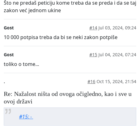
Što ne predaš peticiju kome treba da se preda i da se taj
zakon već jednom ukine
Gost
#14
Jul 03, 2024, 09:24
10 000 potpisa treba da bi se neki zakon potpiše
Gost
#15
Jul 04, 2024, 07:24
toliko o tome...
.
#16
Oct 15, 2024, 21:54
Re: Nažalost ništa od ovoga očigledno, kao i sve u
ovoj državi
#15: -