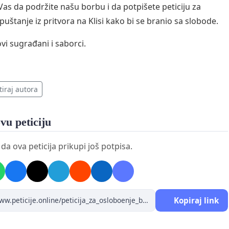
as da podržite našu borbu i da potpišete peticiju za
puštanje iz pritvora na Klisi kako bi se branio sa slobode.
i sugrađani i saborci.
tiraj autora
vu peticiju
a ova peticija prikupi još potpisa.
Kopiraj link