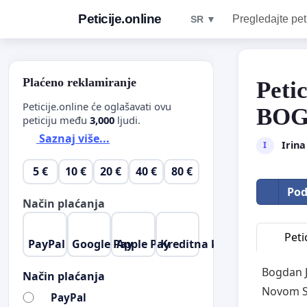
Peticije.online
Pregledajte pet
SR ▼
Plaćeno reklamiranje
Peti
Peticije.online će oglašavati ovu
BOG
peticiju među
3,000
ljudi.
Saznaj više...
Irina
I
5 €
10 €
20 €
40 €
80 €
Pod
Način plaćanja
Petic
PayPal
Google Pay
Apple Pay
Kreditna kartica
Bogdan J
Način plaćanja
Novom S
PayPal