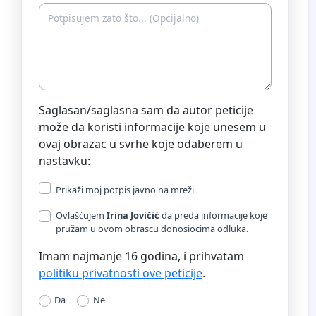
Saglasan/saglasna sam da autor peticije
može da koristi informacije koje unesem u
ovaj obrazac u svrhe koje odaberem u
nastavku:
Prikaži moj potpis javno na mreži
Ovlašćujem
Irina Jovičić
da preda informacije koje
pružam u ovom obrascu donosiocima odluka.
Imam najmanje 16 godina, i prihvatam
politiku privatnosti ove peticije
.
Da
Ne