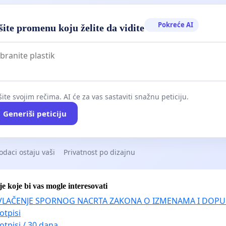
Pokreće AI
ite promenu koju želite da vidite
ite svojim rečima. AI će za vas sastaviti snažnu peticiju.
Generiši peticiju
odaci ostaju vaši
Privatnost po dizajnu
je koje bi vas mogle interesovati
VLAČENJE SPORNOG NACRTA ZAKONA O IZMENAMA I DOPU
otpisi
otpisi / 30 dana