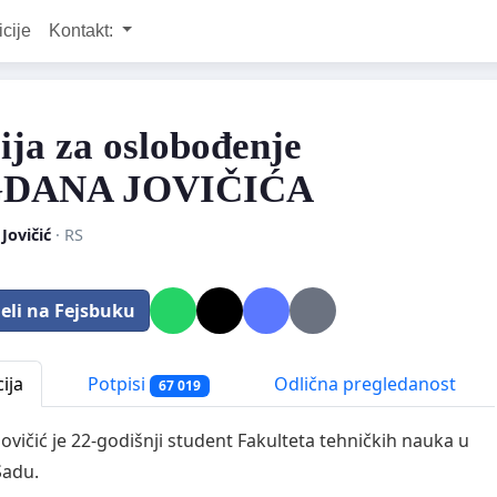
icije
Kontakt:
cija za oslobođenje
DANA JOVIČIĆA
 Jovičić
· RS
eli na Fejsbuku
ija
Potpisi
Odlična pregledanost
67 019
ovičić je 22-godišnji student Fakulteta tehničkih nauka u
adu.