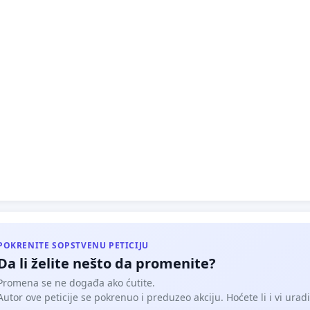
POKRENITE SOPSTVENU PETICIJU
Da li želite nešto da promenite?
Promena se ne događa ako ćutite.
Autor ove peticije se pokrenuo i preduzeo akciju. Hoćete li i vi uradit