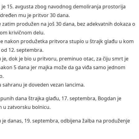
 je 15. avgusta zbog navodnog demoliranja prostorija
određen mu je pritvor 30 dana.
je zatim produžen na još 30 dana, bez adekvatnih dokaza o
om krivičnom delu.
e nakon produžetka pritvora stupio u štrajk glađu u kom
i od 12. septembra.
je, dok je bio u pritvoru, preminuo otac, za čiju smrt je
akon 5 dana jer majka može da ga viđa samo jednom
o.
 sahranu je doveden vezan lancima.
punih dana štrajka glađu, 17. septembra, Bogdan je
 u zatvorsku bolnicu.
je danas, 19. septembra, odbijena žalba na produženje