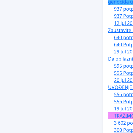
genocida u
937 potp
937 Potp
12 Jul 2
Zaustavite 
640 potp
640 Potp
29 Jul 2
Da obilazn
595 potp
595 Potp
20 Jul 2
UVOĐENJE 
556 potp
556 Potp
19 Jul 2
TRAŽIM
3 602 po
300 Potp