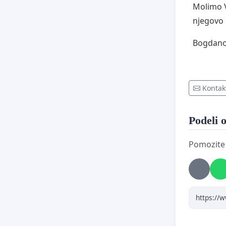
Molimo V
njegovo 
Bogdanov
Kontak
Podeli o
Pomozite d