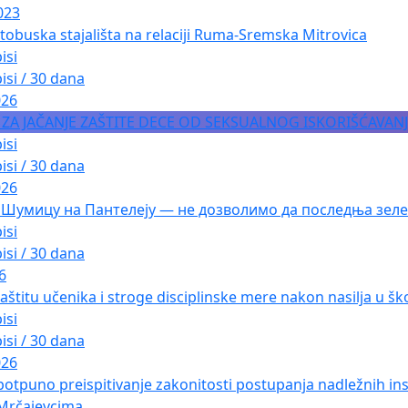
023
tobuska stajališta na relaciji Ruma-Sremska Mitrovica
isi
isi / 30 dana
026
A ZA JAČANJE ZAŠTITE DECE OD SEKSUALNOG ISKORIŠĆAVAN
isi
isi / 30 dana
026
 Шумицу на Пантелеју — не дозволимо да последња зеле
isi
isi / 30 dana
6
aštitu učenika i stroge disciplinske mere nakon nasilja u ško
isi
isi / 30 dana
026
a potpuno preispitivanje zakonitosti postupanja nadležnih i
 Mrčajevcima