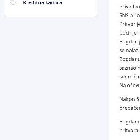
Kreditna kartica
Priveden
SNS-a i 
Pritvor 
počinjen
Bogdan j
se nalaz
Bogdanu 
saznao n
sedmičn
Na očevu
Nakon 6 
prebačen
Bogdanu 
pritvora.