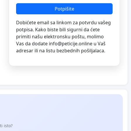
Potpišite
Dobićete email sa linkom za potvrdu vašeg
potpisa. Kako biste bili sigurni da ćete
primiti našu elektronsku poštu, molimo
Vas da dodate
info@peticije.online
u Vaš
adresar ili na listu bezbednih pošiljalaca.
i isto?