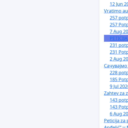
12 Jun 2
Vratimo au
257 potp
257 Potp
7 Aug 2
PETICIJ
231 potp
231 Potp
2 Aug 2
Сачувајмо
228 potp
185 Potp
9 Jul 202
Zahtev za z
143 potp
143 Potp
6 Aug 2
Peticija z
Anđelić” u