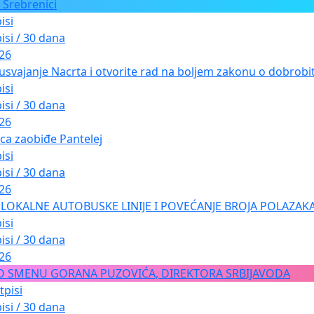
 Srebrenici
isi
isi / 30 dana
026
usvajanje Nacrta i otvorite rad na boljem zakonu o dobrobiti
isi
isi / 30 dana
026
ica zaobiđe Pantelej
isi
isi / 30 dana
026
LOKALNE AUTOBUSKE LINIJE I POVEĆANJE BROJA POLAZAKA
isi
isi / 30 dana
026
O SMENU GORANA PUZOVIĆA, DIREKTORA SRBIJAVODA
tpisi
isi / 30 dana