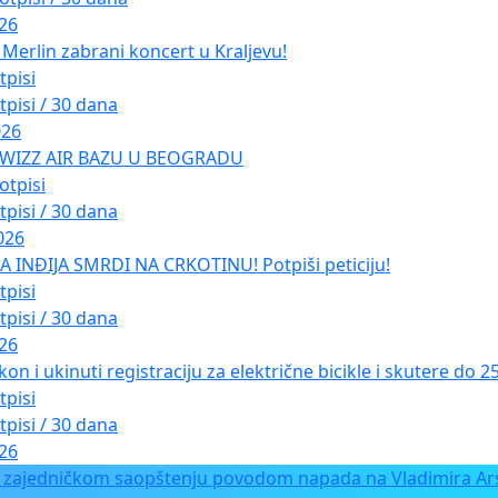
026
Merlin zabrani koncert u Kraljevu!
tpisi
tpisi / 30 dana
026
 WIZZ AIR BAZU U BEOGRADU
otpisi
tpisi / 30 dana
026
INĐIJA SMRDI NA CRKOTINU! Potpiši peticiju!
tpisi
tpisi / 30 dana
026
kon i ukinuti registraciju za električne bicikle i skutere do 
tpisi
tpisi / 30 dana
026
 zajedničkom saopštenju povodom napada na Vladimira Ars