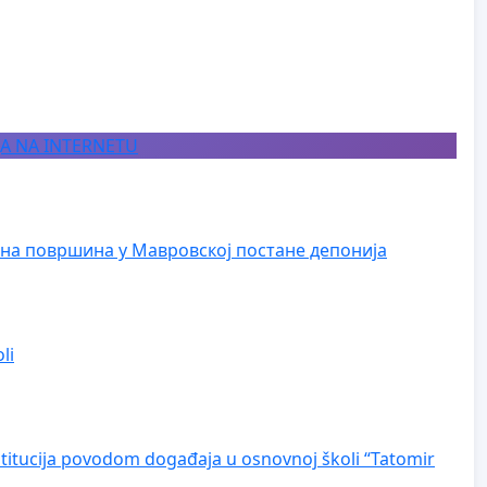
JA NA INTERNETU
на површина у Мавровској постане депонија
li
nstitucija povodom događaja u osnovnoj školi “Tatomir