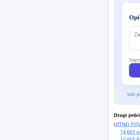
Opiš
Napiš
Vaši p
Druge petici
HITNO PO
14 601 p
14 601 P