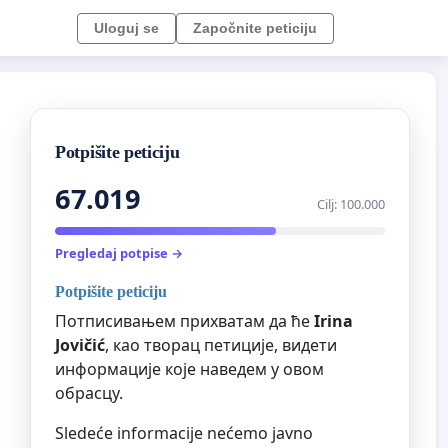
Uloguj se
Započnite peticiju
Potpišite peticiju
67.019
Cilj: 100.000
Pregledaj potpise →
Potpišite peticiju
Потписивањем прихватам да ће
Irina
Jovičić
, као творац петиције, видети
информације које наведем у овом
обрасцу.
Sledeće informacije nećemo javno