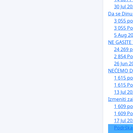
30 Jul 2
Da se Dinu 
3 055 po
3 055 Po
5 Aug 2
NE GASITE
24 269 p
2 854 Po
26 Jun 2
NEĆEMO DA 
1 615 po
1 615 Po
13 Jul 2
Izmeniti za
1 609 po
1 609 Po
17 Jul 2
Podrška