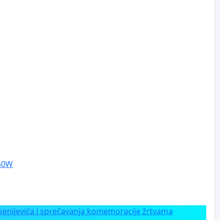
250W
enijevića i sprečavanja komemoracije žrtvama