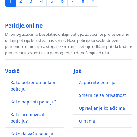
1
2
3
4
5
6
7
8
»
Peticije.online
Mi omogućavamo besplatne onlajn peticije. Započnite profesionalnu
onlajn peticiju koristeći naš servis. Naše peticije su svakodnevno
pomenute u medijima stoga je kreiranje peticije odličan put da budete
primećeni u javnosti i da pomognete u donošenju odluka.
Vodiči
Još
Kako pokrenuti onlajn
Započnite peticiju
peticiju
Smernice za privatnost
Kako napisati peticiju?
Upravljanje kolačićima
Kako promovisati
peticiju?
O nama
Kako da vaša peticija