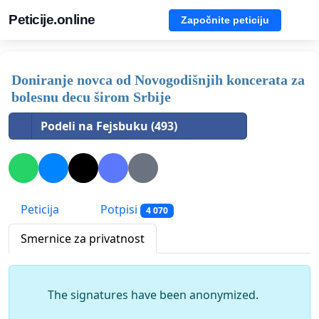
Peticije.online
Započnite peticiju
Doniranje novca od Novogodišnjih koncerata za
bolesnu decu širom Srbije
Podeli na Fejsbuku (493)
Peticija
Potpisi
4 070
Smernice za privatnost
The signatures have been anonymized.