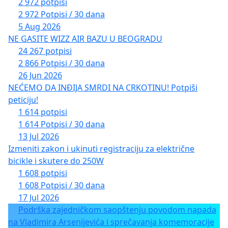
2 972 potpisi
2 972 Potpisi / 30 dana
5 Aug 2026
NE GASITE WIZZ AIR BAZU U BEOGRADU
24 267 potpisi
2 866 Potpisi / 30 dana
26 Jun 2026
NEĆEMO DA INĐIJA SMRDI NA CRKOTINU! Potpiši
peticiju!
1 614 potpisi
1 614 Potpisi / 30 dana
13 Jul 2026
Izmeniti zakon i ukinuti registraciju za električne
bicikle i skutere do 250W
1 608 potpisi
1 608 Potpisi / 30 dana
17 Jul 2026
Podrška zajedničkom saopštenju povodom napada
na Vladimira Arsenijevića i sprečavanja komemoracije