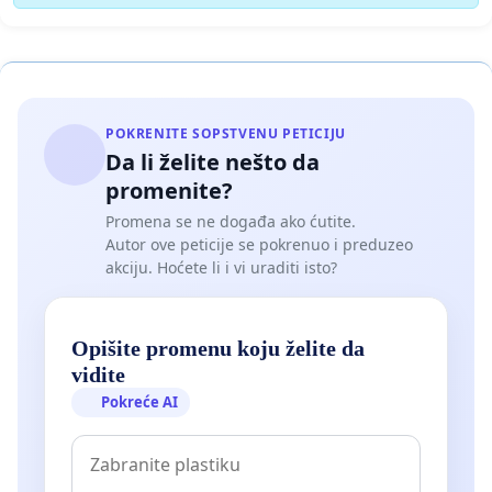
POKRENITE SOPSTVENU PETICIJU
Da li želite nešto da
promenite?
Promena se ne događa ako ćutite.
Autor ove peticije se pokrenuo i preduzeo
akciju. Hoćete li i vi uraditi isto?
Opišite promenu koju želite da
vidite
Pokreće AI