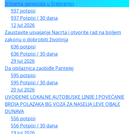
žrtvama genocida u Srebrenici
937 potpisi
937 Potpisi / 30 dana
12 Jul 2026
Zaustavite usvajanje Nacrta i otvorite rad na boljem
zakonu o dobrobiti životinja
636 potpisi
636 Potpisi / 30 dana
29 Jul 2026
Da obilaznica zaobiđe Pantelej
595 potpisi
595 Potpisi / 30 dana
20 Jul 2026
UVOĐENJE LOKALNE AUTOBUSKE LINIJE I POVEĆANJE
BROJA POLAZAKA BG VOZA ZA NASELJA LEVE OBALE
DUNAVA
556 potpisi
556 Potpisi / 30 dana
19 Jul 2026