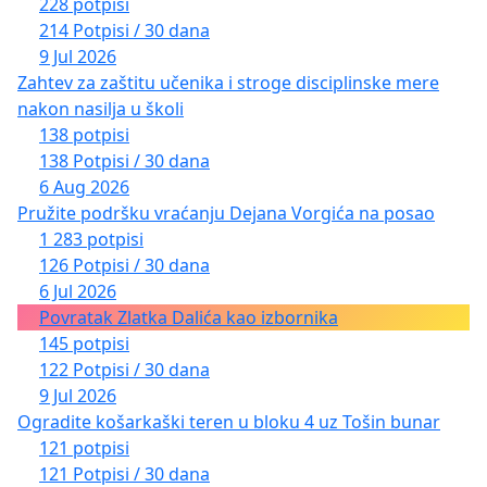
228 potpisi
214 Potpisi / 30 dana
9 Jul 2026
Zahtev za zaštitu učenika i stroge disciplinske mere
nakon nasilja u školi
138 potpisi
138 Potpisi / 30 dana
6 Aug 2026
Pružite podršku vraćanju Dejana Vorgića na posao
1 283 potpisi
126 Potpisi / 30 dana
6 Jul 2026
Povratak Zlatka Dalića kao izbornika
145 potpisi
122 Potpisi / 30 dana
9 Jul 2026
Ogradite košarkaški teren u bloku 4 uz Tošin bunar
121 potpisi
121 Potpisi / 30 dana