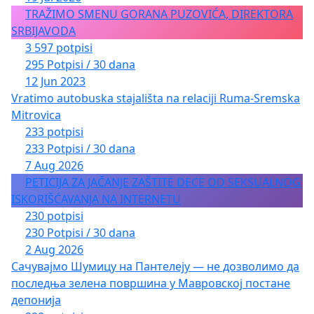
TRAŽIMO SMENU GORANA PUZOVIĆA, DIREKTORA
SRBIJAVODA
3 597 potpisi
295 Potpisi / 30 dana
12 Jun 2023
Vratimo autobuska stajališta na relaciji Ruma-Sremska
Mitrovica
233 potpisi
233 Potpisi / 30 dana
7 Aug 2026
PETICIJA ZA JAČANJE ZAŠTITE DECE OD SEKSUALNOG
ISKORIŠĆAVANJA NA INTERNETU
230 potpisi
230 Potpisi / 30 dana
2 Aug 2026
Сачувајмо Шумицу на Пантелеју — не дозволимо да
последња зелена површина у Мавровској постане
депонија