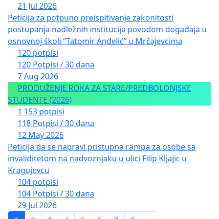
21 Jul 2026
Peticija za potpuno preispitivanje zakonitosti
postupanja nadležnih institucija povodom događaja u
osnovnoj školi “Tatomir Anđelić” u Mrčajevcima
120 potpisi
120 Potpisi / 30 dana
7 Aug 2026
PRODUŽENJE ROKA ZA STARE/PREDBOLONJSKE
STUDENTE (2026)
1 153 potpisi
118 Potpisi / 30 dana
12 May 2026
Peticija da se napravi pristupna rampa za osobe sa
invaliditetom na nadvoznjaku u ulici Filip Kljajic u
Kragujevcu
104 potpisi
104 Potpisi / 30 dana
29 Jul 2026