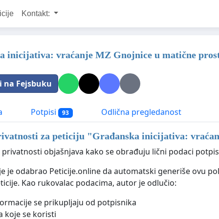
icije
Kontakt:
 inicijativa: vraćanje MZ Gnojnice u matične prost
i na Fejsbuku
a
Potpisi
Odlična pregledanost
93
rivatnosti za peticiju "
Građanska inicijativa: vraća
 privatnosti objašnjava kako se obrađuju lični podaci potpisn
ije je odabrao Peticije.online da automatski generiše ovu po
ticije. Kao rukovalac podacima, autor je odlučio:
formacije se prikupljaju od potpisnika
 koje se koristi