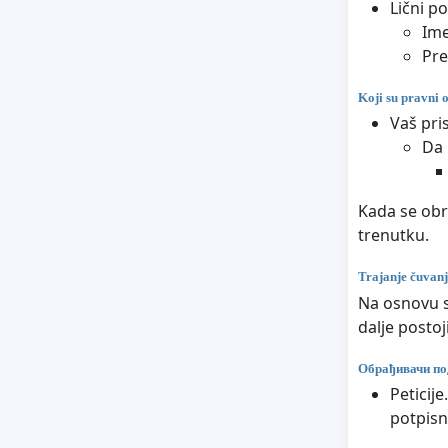
Lični p
Im
Pr
Koji su pravni 
Vaš pri
Da 
Kada se obr
trenutku.
Trajanje čuvan
Na osnovu s
dalje posto
Обрађивачи по
Peticij
potpisn