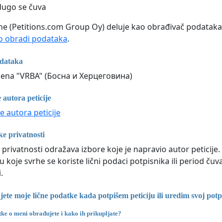
dugo se čuva
line (Petitions.com Group Oy) deluje kao obrađivač podataka 
 obradi podataka
.
odataka
žena "VRBA" (Босна и Херцеговина)
 autora peticije
e autora peticije
ke privatnosti
 privatnosti odražava izbore koje je napravio autor peticije
 u koje svrhe se koriste lični podaci potpisnika ili period 
.
te moje lične podatke kada potpišem peticiju ili uredim svoj potp
tke o meni obrađujete i kako ih prikupljate?