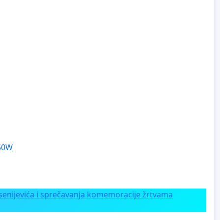
250W
enijevića i sprečavanja komemoracije žrtvama