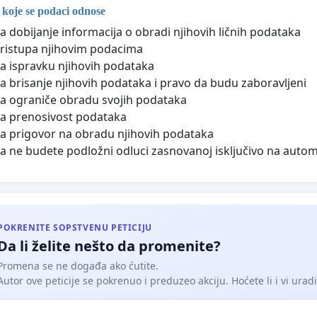
 koje se podaci odnose
a dobijanje informacija o obradi njihovih ličnih podataka
ristupa njihovim podacima
a ispravku njihovih podataka
a brisanje njihovih podataka i pravo da budu zaboravljeni
a ograniče obradu svojih podataka
a prenosivost podataka
a prigovor na obradu njihovih podataka
a ne budete podložni odluci zasnovanoj isključivo na auto
POKRENITE SOPSTVENU PETICIJU
Da li želite nešto da promenite?
Promena se ne događa ako ćutite.
Autor ove peticije se pokrenuo i preduzeo akciju. Hoćete li i vi uradit