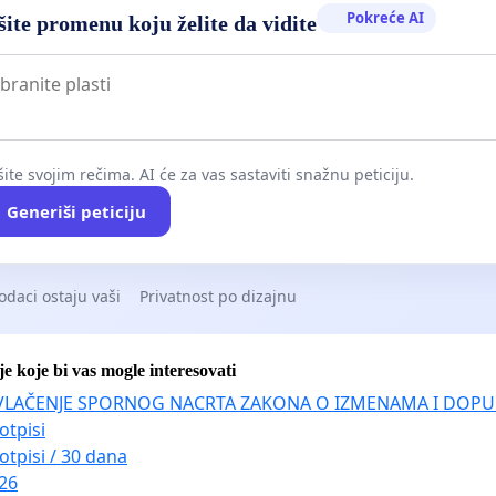
Pokreće AI
ite promenu koju želite da vidite
ite svojim rečima. AI će za vas sastaviti snažnu peticiju.
Generiši peticiju
odaci ostaju vaši
Privatnost po dizajnu
je koje bi vas mogle interesovati
VLAČENJE SPORNOG NACRTA ZAKONA O IZMENAMA I DOPU
otpisi
otpisi / 30 dana
026