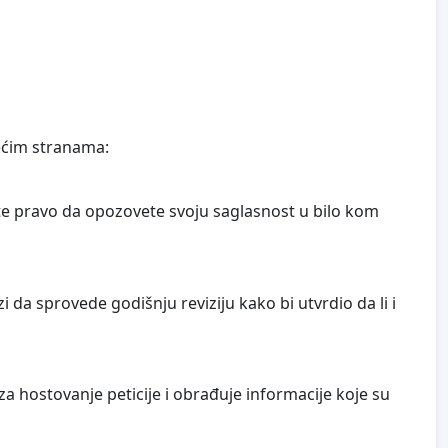
ećim stranama:
ate pravo da opozovete svoju saglasnost u bilo kom
da sprovede godišnju reviziju kako bi utvrdio da li i
a hostovanje peticije i obrađuje informacije koje su