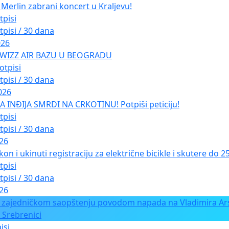
Merlin zabrani koncert u Kraljevu!
tpisi
tpisi / 30 dana
026
 WIZZ AIR BAZU U BEOGRADU
otpisi
tpisi / 30 dana
026
INĐIJA SMRDI NA CRKOTINU! Potpiši peticiju!
tpisi
tpisi / 30 dana
026
kon i ukinuti registraciju za električne bicikle i skutere do 
tpisi
tpisi / 30 dana
026
 zajedničkom saopštenju povodom napada na Vladimira Ars
 Srebrenici
isi