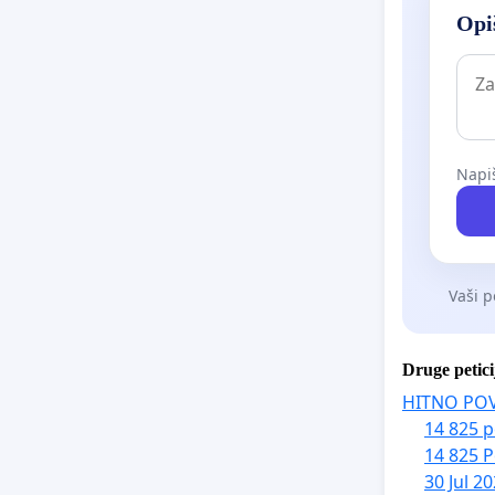
Opiš
Napiš
Vaši p
Druge petici
HITNO PO
14 825 p
14 825 P
30 Jul 2