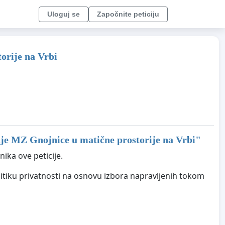
Uloguj se
Započnite peticiju
orije na Vrbi
nje MZ Gnojnice u matične prostorije na Vrbi
"
ika ove peticije.
litiku privatnosti na osnovu izbora napravljenih tokom