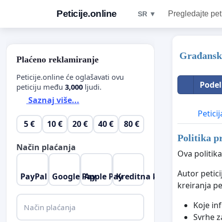
Peticije.online
Pregledajte pet
SR ▼
Građanska
Plaćeno reklamiranje
Peticije.online će oglašavati ovu
Podel
peticiju među
3,000
ljudi.
Saznaj više...
Peticij
5 €
10 €
20 €
40 €
80 €
Politika p
Način plaćanja
Ova politika
Autor petic
PayPal
Google Pay
Apple Pay
Kreditna kartica
kreiranja pe
Koje in
Način plaćanja
Svrhe za