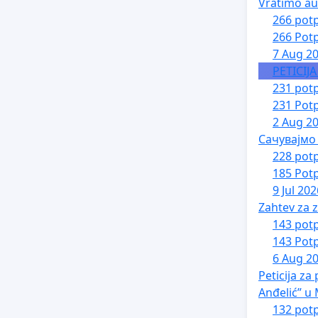
Vratimo au
266 potp
266 Potp
7 Aug 2
PETICIJ
231 potp
231 Potp
2 Aug 2
Сачувајмо
228 potp
185 Potp
9 Jul 202
Zahtev za z
143 potp
143 Potp
6 Aug 2
Peticija z
Anđelić” u
132 potp