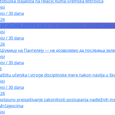
tobuska stajališta na relaciji Ruma-Sremska Mitrovica
isi
isi / 30 dana
026
A ZA JAČANJE ZAŠTITE DECE OD SEKSUALNOG ISKORIŠĆAVAN
isi
isi / 30 dana
026
 Шумицу на Пантелеју — не дозволимо да последња зеле
isi
isi / 30 dana
6
aštitu učenika i stroge disciplinske mere nakon nasilja u ško
isi
isi / 30 dana
026
a potpuno preispitivanje zakonitosti postupanja nadležnih i
 Mrčajevcima
isi