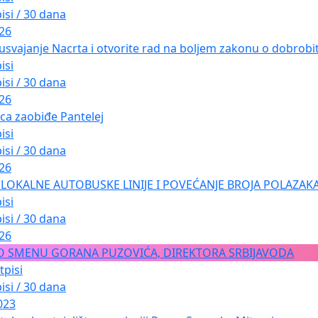
isi / 30 dana
026
usvajanje Nacrta i otvorite rad na boljem zakonu o dobrobiti
isi
isi / 30 dana
026
ica zaobiđe Pantelej
isi
isi / 30 dana
026
LOKALNE AUTOBUSKE LINIJE I POVEĆANJE BROJA POLAZAKA
isi
isi / 30 dana
026
O SMENU GORANA PUZOVIĆA, DIREKTORA SRBIJAVODA
tpisi
isi / 30 dana
023