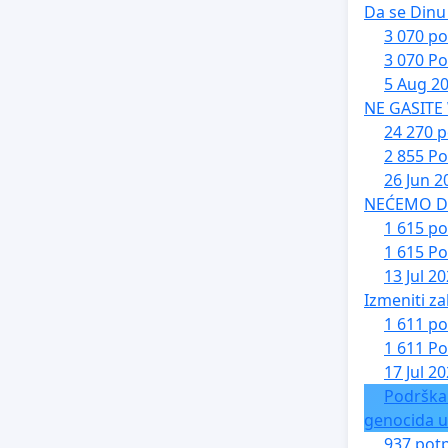
Da se Dinu 
3 070 po
3 070 Po
5 Aug 2
NE GASITE
24 270 p
2 855 Po
26 Jun 2
NEĆEMO DA 
1 615 po
1 615 Po
13 Jul 2
Izmeniti za
1 611 po
1 611 Po
17 Jul 2
Podrška
genocida u
937 potp