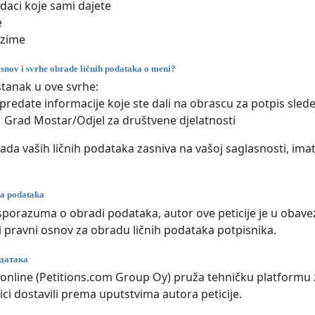
odaci koje sami dajete
e
ezime
osnov i svrhe obrade ličnih podataka o meni?
stanak u ove svrhe:
predate informacije koje ste dali na obrascu za potpis sled
Grad Mostar/Odjel za društvene djelatnosti
ada vaših ličnih podataka zasniva na vašoj saglasnosti, im
ja podataka
porazuma o obradi podataka, autor ove peticije je u obavezi 
ji pravni osnov za obradu ličnih podataka potpisnika.
датака
e.online (Petitions.com Group Oy) pruža tehničku platformu z
ici dostavili prema uputstvima autora peticije.