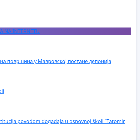
JA NA INTERNETU
на површина у Мавровској постане депонија
li
nstitucija povodom događaja u osnovnoj školi “Tatomir