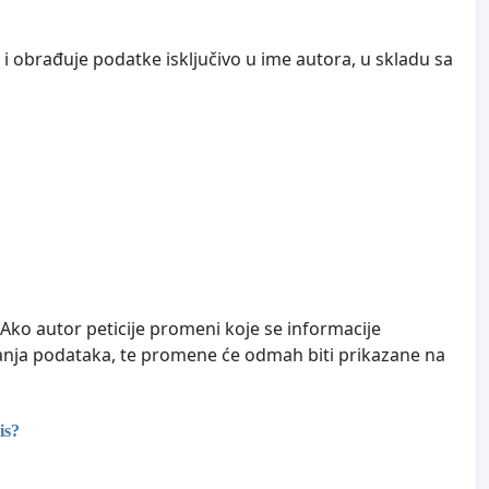
i obrađuje podatke isključivo u ime autora, u skladu sa
. Ako autor peticije promeni koje se informacije
čuvanja podataka, te promene će odmah biti prikazane na
is?