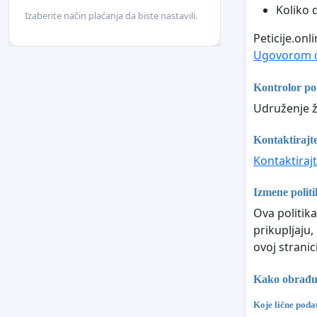
Koliko 
Izaberite način plaćanja da biste nastavili.
Peticije.on
Ugovorom o
Kontrolor p
Udruženje 
Kontaktirajte
Kontaktirajt
Izmene politi
Ova politika
prikupljaju,
ovoj stranici
Kako obrađuje
Koje lične poda