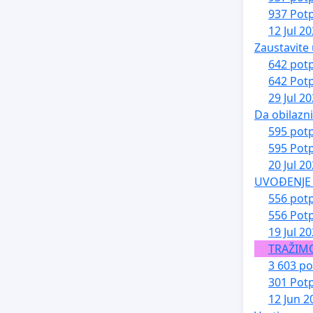
937 Potp
12 Jul 2
Zaustavite 
642 potp
642 Potp
29 Jul 2
Da obilazn
595 potp
595 Potp
20 Jul 2
UVOĐENJE 
556 potp
556 Potp
19 Jul 2
TRAŽIM
3 603 po
301 Potp
12 Jun 2