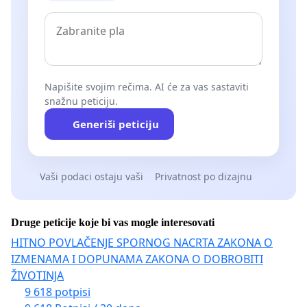
Napišite svojim rečima. AI će za vas sastaviti
snažnu peticiju.
Generiši peticiju
Vaši podaci ostaju vaši
Privatnost po dizajnu
Druge peticije koje bi vas mogle interesovati
HITNO POVLAČENJE SPORNOG NACRTA ZAKONA O
IZMENAMA I DOPUNAMA ZAKONA O DOBROBITI
ŽIVOTINJA
9 618 potpisi