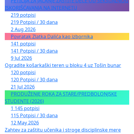
PETICIJA ZA JAČANJE ZAŠTITE DECE OD SEKSUALNOG
ISKORIŠĆAVANJA NA INTERNETU
219 potpisi
219 Potpisi / 30 dana
2 Aug 2026
Povratak Zlatka Dalića kao izbornika
141 potpisi
141 Potpisi / 30 dana
9 Jul 2026
Ogradite košarkaški teren u bloku 4 uz Tošin bunar
120 potpisi
120 Potpisi / 30 dana
21 Jul 2026
PRODUŽENJE ROKA ZA STARE/PREDBOLONJSKE
STUDENTE (2026)
1 145 potpisi
115 Potpisi / 30 dana
12 May 2026
Zahtev za zaštitu učenika i stroge disciplinske mere