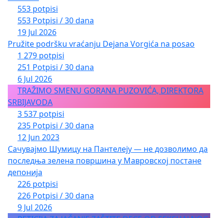
553 potpisi
553 Potpisi / 30 dana
19 Jul 2026
Pružite podršku vraćanju Dejana Vorgića na posao
1 279 potpisi
251 Potpisi / 30 dana
6 Jul 2026
TRAŽIMO SMENU GORANA PUZOVIĆA, DIREKTORA
SRBIJAVODA
3 537 potpisi
235 Potpisi / 30 dana
12 Jun 2023
Сачувајмо Шумицу на Пантелеју — не дозволимо да
последња зелена површина у Мавровској постане
депонија
226 potpisi
226 Potpisi / 30 dana
9 Jul 2026