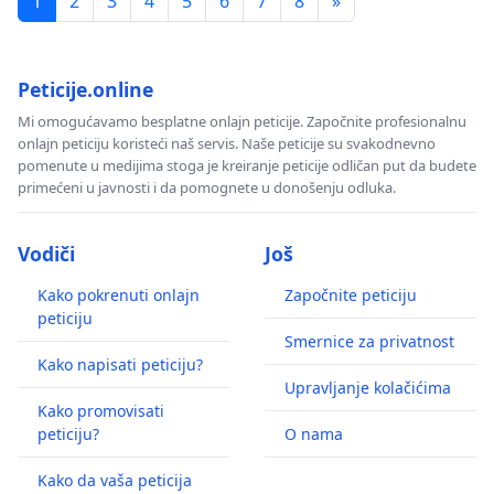
1
2
3
4
5
6
7
8
»
Peticije.online
Mi omogućavamo besplatne onlajn peticije. Započnite profesionalnu
onlajn peticiju koristeći naš servis. Naše peticije su svakodnevno
pomenute u medijima stoga je kreiranje peticije odličan put da budete
primećeni u javnosti i da pomognete u donošenju odluka.
Vodiči
Još
Kako pokrenuti onlajn
Započnite peticiju
peticiju
Smernice za privatnost
Kako napisati peticiju?
Upravljanje kolačićima
Kako promovisati
peticiju?
O nama
Kako da vaša peticija