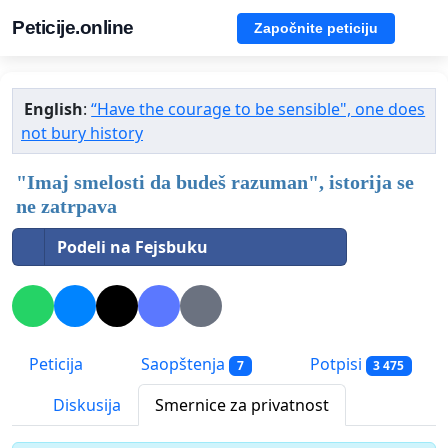
Peticije.online
Započnite peticiju
English
:
“Have the courage to be sensible", one does
not bury history
"Imaj smelosti da budeš razuman", istorija se
ne zatrpava
Podeli na Fejsbuku
Peticija
Saopštenja
Potpisi
7
3 475
Diskusija
Smernice za privatnost