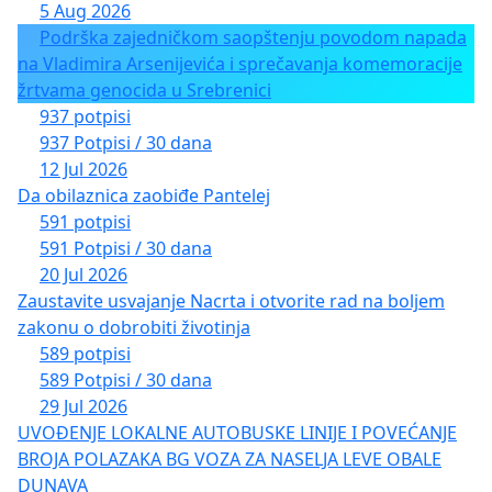
5 Aug 2026
Podrška zajedničkom saopštenju povodom napada
na Vladimira Arsenijevića i sprečavanja komemoracije
žrtvama genocida u Srebrenici
937 potpisi
937 Potpisi / 30 dana
12 Jul 2026
Da obilaznica zaobiđe Pantelej
591 potpisi
591 Potpisi / 30 dana
20 Jul 2026
Zaustavite usvajanje Nacrta i otvorite rad na boljem
zakonu o dobrobiti životinja
589 potpisi
589 Potpisi / 30 dana
29 Jul 2026
UVOĐENJE LOKALNE AUTOBUSKE LINIJE I POVEĆANJE
BROJA POLAZAKA BG VOZA ZA NASELJA LEVE OBALE
DUNAVA