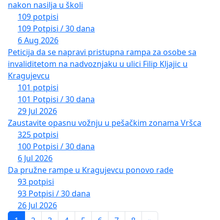
nakon nasilja u školi
109 potpisi
109 Potpisi / 30 dana
6 Aug 2026
Peticija da se napravi pristupna rampa za osobe sa
invaliditetom na nadvoznjaku u ulici Filip Kljajic u
Kragujevcu
101 potpisi
101 Potpisi / 30 dana
29 Jul 2026
Zaustavite opasnu vožnju u pešačkim zonama Vršca
325 potpisi
100 Potpisi / 30 dana
6 Jul 2026
Da pružne rampe u Kragujevcu ponovo rade
93 potpisi
93 Potpisi / 30 dana
26 Jul 2026