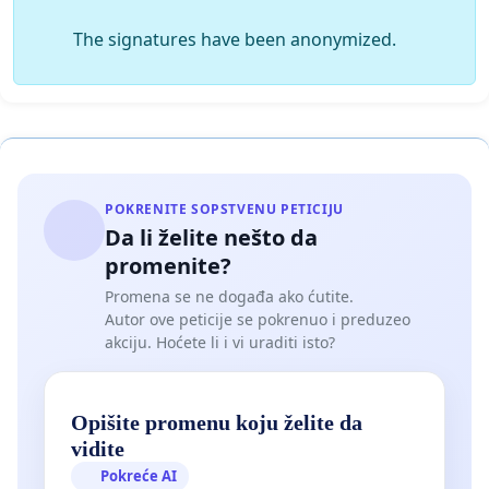
The signatures have been anonymized.
POKRENITE SOPSTVENU PETICIJU
Da li želite nešto da
promenite?
Promena se ne događa ako ćutite.
Autor ove peticije se pokrenuo i preduzeo
akciju. Hoćete li i vi uraditi isto?
Opišite promenu koju želite da
vidite
Pokreće AI