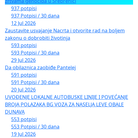
žrtvama genocida u Srebrenici
937 potpisi
937 Potpisi / 30 dana
12 Jul 2026
Zaustavite usvajanje Nacrta i otvorite rad na boljem
zakonu o dobrobiti životinja
593 potpisi
593 Potpisi / 30 dana
29 Jul 2026
Da obilaznica zaobiđe Pantelej
591 potpisi
591 Potpisi / 30 dana
20 Jul 2026
UVOĐENJE LOKALNE AUTOBUSKE LINIJE I POVEĆANJE
BROJA POLAZAKA BG VOZA ZA NASELJA LEVE OBALE
DUNAVA
553 potpisi
553 Potpisi / 30 dana
19 Jul 2026