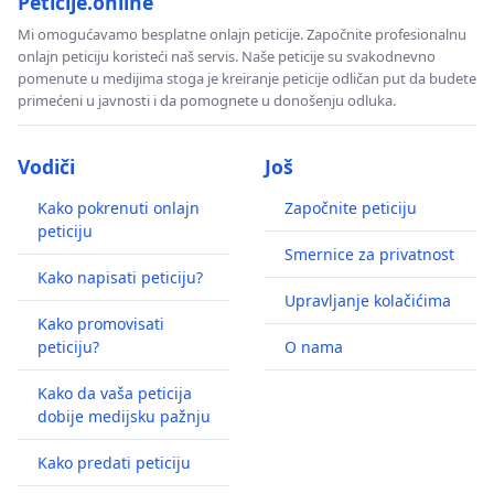
Peticije.online
Mi omogućavamo besplatne onlajn peticije. Započnite profesionalnu
onlajn peticiju koristeći naš servis. Naše peticije su svakodnevno
pomenute u medijima stoga je kreiranje peticije odličan put da budete
primećeni u javnosti i da pomognete u donošenju odluka.
Vodiči
Još
Kako pokrenuti onlajn
Započnite peticiju
peticiju
Smernice za privatnost
Kako napisati peticiju?
Upravljanje kolačićima
Kako promovisati
peticiju?
O nama
Kako da vaša peticija
dobije medijsku pažnju
Kako predati peticiju