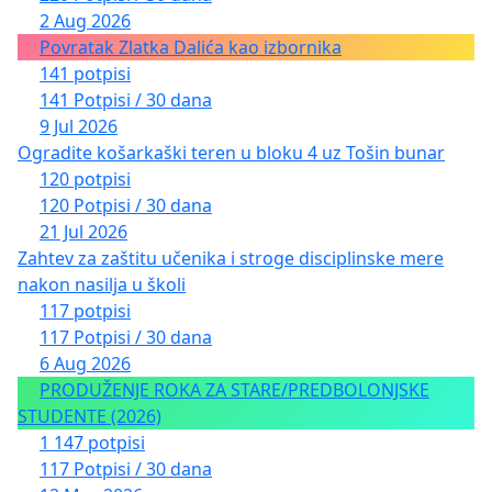
2 Aug 2026
Povratak Zlatka Dalića kao izbornika
141 potpisi
141 Potpisi / 30 dana
9 Jul 2026
Ogradite košarkaški teren u bloku 4 uz Tošin bunar
120 potpisi
120 Potpisi / 30 dana
21 Jul 2026
Zahtev za zaštitu učenika i stroge disciplinske mere
nakon nasilja u školi
117 potpisi
117 Potpisi / 30 dana
6 Aug 2026
PRODUŽENJE ROKA ZA STARE/PREDBOLONJSKE
STUDENTE (2026)
1 147 potpisi
117 Potpisi / 30 dana