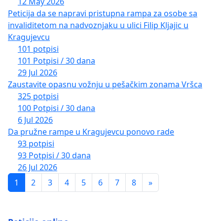
12 May 2026
Peticija da se napravi pristupna rampa za osobe sa
invaliditetom na nadvoznjaku u ulici Filip Kljajic u
Kragujevcu
101 potpisi
101 Potpisi / 30 dana
29 Jul 2026
Zaustavite opasnu vožnju u pešačkim zonama Vršca
325 potpisi
100 Potpisi / 30 dana
6 Jul 2026
Da pružne rampe u Kragujevcu ponovo rade
93 potpisi
93 Potpisi / 30 dana
26 Jul 2026
1
2
3
4
5
6
7
8
»