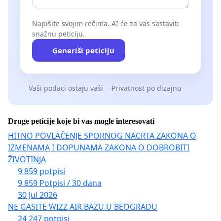
Napišite svojim rečima. AI će za vas sastaviti
snažnu peticiju.
Generiši peticiju
Vaši podaci ostaju vaši
Privatnost po dizajnu
Druge peticije koje bi vas mogle interesovati
HITNO POVLAČENJE SPORNOG NACRTA ZAKONA O
IZMENAMA I DOPUNAMA ZAKONA O DOBROBITI
ŽIVOTINJA
9 859 potpisi
9 859 Potpisi / 30 dana
30 Jul 2026
NE GASITE WIZZ AIR BAZU U BEOGRADU
24 247 potpisi