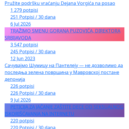
Pružite podršku vraćanju Dejana Vorgića na posao
1 279 potpisi
251 Potpisi / 30 dana
6 Jul 2026
TRAŽIMO SMENU GORANA PUZOVIĆA, DIREKTORA
SRBIJAVODA
3 547 potpisi
245 Potpisi / 30 dana
12 Jun 2023
Сачувајмо Шумицу на Пантелеју — не дозволимо да
последња зелена површина у Мавровској постане
депонија
226 potpisi
226 Potpisi / 30 dana
9 Jul 2026
PETICIJA ZA JAČANJE ZAŠTITE DECE OD SEKSUALNOG
ISKORIŠĆAVANJA NA INTERNETU
220 potpisi
220 Potpisi / 30 dana