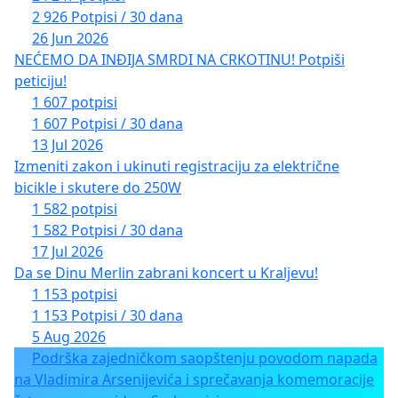
2 926 Potpisi / 30 dana
26 Jun 2026
NEĆEMO DA INĐIJA SMRDI NA CRKOTINU! Potpiši
peticiju!
1 607 potpisi
1 607 Potpisi / 30 dana
13 Jul 2026
Izmeniti zakon i ukinuti registraciju za električne
bicikle i skutere do 250W
1 582 potpisi
1 582 Potpisi / 30 dana
17 Jul 2026
Da se Dinu Merlin zabrani koncert u Kraljevu!
1 153 potpisi
1 153 Potpisi / 30 dana
5 Aug 2026
Podrška zajedničkom saopštenju povodom napada
na Vladimira Arsenijevića i sprečavanja komemoracije