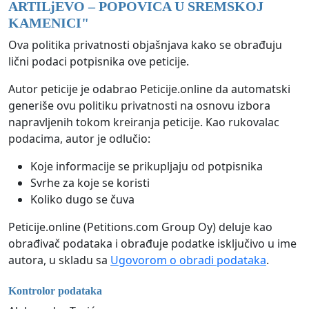
ARTILjEVO – POPOVICA U SREMSKOJ
KAMENICI
"
Ova politika privatnosti objašnjava kako se obrađuju
lični podaci potpisnika ove peticije.
Autor peticije je odabrao Peticije.online da automatski
generiše ovu politiku privatnosti na osnovu izbora
napravljenih tokom kreiranja peticije. Kao rukovalac
podacima, autor je odlučio:
Koje informacije se prikupljaju od potpisnika
Svrhe za koje se koristi
Koliko dugo se čuva
Peticije.online (Petitions.com Group Oy) deluje kao
obrađivač podataka i obrađuje podatke isključivo u ime
autora, u skladu sa
Ugovorom o obradi podataka
.
Kontrolor podataka