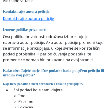
Aleksandra Tasić
Kontaktirajte autora peticije
Kontaktirajte autora peticije
Izmene politike privatnosti
Ova politika privatnosti odražava izbore koje je
napravio autor peticije. Ako autor peticije promeni koje
se informacije prikupljaju, u koje svrhe se koriste lični
podaci potpisnika ili period čuvanja podataka, te
promene će odmah biti prikazane na ovoj stranici.
Kako obrađujete moje lične podatke kada potpišem peticiju ili
uredim svoj potpis?
Koje lične podatke o meni obrađujete i kako ih prikupljate?
Lični podaci koje sami dajete
Ime
Prezime
Lokacija