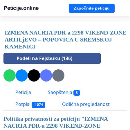
Peticije.online
Započnite peticiju
IZMENA NACRTA PDR-a 2298 VIKEND-ZONE
ARTILjEVO – POPOVICA U SREMSKOJ
KAMENICI
Podeli na Fejsbuku (136)
Peticija
Saopštenja
5
Potpisi
Odlična pregledanost
1 074
Politika privatnosti za peticiju "
IZMENA
NACRTA PDR-a 2298 VIKEND-ZONE