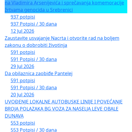
na Vladimira Arsenijevića i sprečavanja komemoracije
žrtvama genocida u Srebrenici
937 potpisi
937 Potpisi / 30 dana
12 Jul 2026
Zaustavite usvajanje Nacrta i otvorite rad na boljem
zakonu o dobrobiti životinja
591 potpisi
591 Potpisi / 30 dana
29 Jul 2026
Da obilaznica zaobiđe Pantelej
591 potpisi
591 Potpisi / 30 dana
20 Jul 2026
UVOĐENJE LOKALNE AUTOBUSKE LINIJE I POVEĆANJE
BROJA POLAZAKA BG VOZA ZA NASELJA LEVE OBALE
DUNAVA
553 potpisi
553 Potpisi / 30 dana