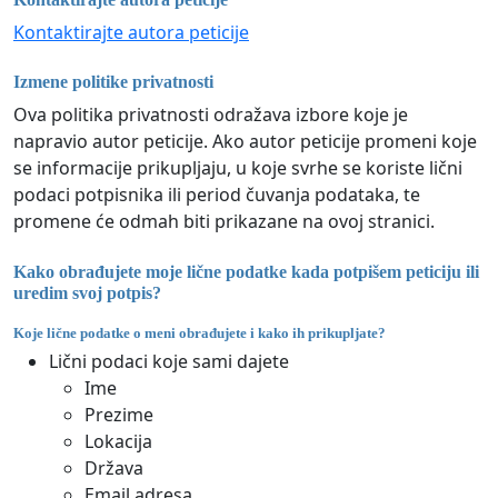
Kontaktirajte autora peticije
Izmene politike privatnosti
Ova politika privatnosti odražava izbore koje je
napravio autor peticije. Ako autor peticije promeni koje
se informacije prikupljaju, u koje svrhe se koriste lični
podaci potpisnika ili period čuvanja podataka, te
promene će odmah biti prikazane na ovoj stranici.
Kako obrađujete moje lične podatke kada potpišem peticiju ili
uredim svoj potpis?
Koje lične podatke o meni obrađujete i kako ih prikupljate?
Lični podaci koje sami dajete
Ime
Prezime
Lokacija
Država
Email adresa