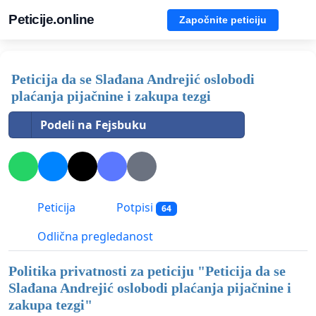
Peticije.online
Započnite peticiju
Peticija da se Slađana Andrejić oslobodi
plaćanja pijačnine i zakupa tezgi
Podeli na Fejsbuku
Peticija
Potpisi
64
Odlična pregledanost
Politika privatnosti za peticiju "
Peticija da se
Slađana Andrejić oslobodi plaćanja pijačnine i
zakupa tezgi
"