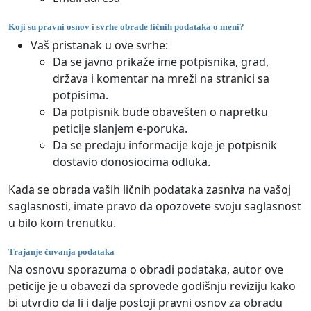
Koji su pravni osnov i svrhe obrade ličnih podataka o meni?
Vaš pristanak u ove svrhe:
Da se javno prikaže ime potpisnika, grad,
država i komentar na mreži na stranici sa
potpisima.
Da potpisnik bude obavešten o napretku
peticije slanjem e-poruka.
Da se predaju informacije koje je potpisnik
dostavio donosiocima odluka.
Kada se obrada vaših ličnih podataka zasniva na vašoj
saglasnosti, imate pravo da opozovete svoju saglasnost
u bilo kom trenutku.
Trajanje čuvanja podataka
Na osnovu sporazuma o obradi podataka, autor ove
peticije je u obavezi da sprovede godišnju reviziju kako
bi utvrdio da li i dalje postoji pravni osnov za obradu