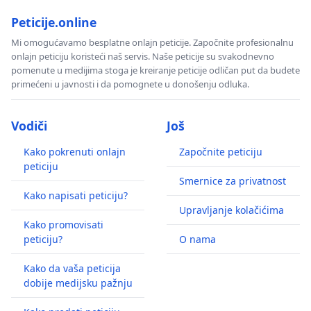
Peticije.online
Mi omogućavamo besplatne onlajn peticije. Započnite profesionalnu
onlajn peticiju koristeći naš servis. Naše peticije su svakodnevno
pomenute u medijima stoga je kreiranje peticije odličan put da budete
primećeni u javnosti i da pomognete u donošenju odluka.
Vodiči
Još
Kako pokrenuti onlajn
Započnite peticiju
peticiju
Smernice za privatnost
Kako napisati peticiju?
Upravljanje kolačićima
Kako promovisati
peticiju?
O nama
Kako da vaša peticija
dobije medijsku pažnju