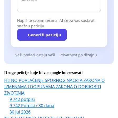
Napišite svojim rečima. AI će za vas sastaviti
snažnu peticiju.
Generiši peticiju
Vaši podaci ostaju vaši
Privatnost po dizajnu
Druge peticije koje bi vas mogle interesovati
HITNO POVLAČENJE SPORNOG NACRTA ZAKONA O
IZMENAMA I DOPUNAMA ZAKONA O DOBROBITI
ŽIVOTINJA
9 742 potpisi
9 742 Potpisi / 30 dana
30 Jul 2026