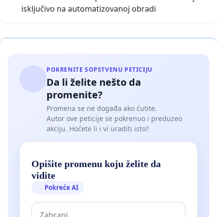
isključivo na automatizovanoj obradi
POKRENITE SOPSTVENU PETICIJU
Da li želite nešto da
promenite?
Promena se ne događa ako ćutite.
Autor ove peticije se pokrenuo i preduzeo
akciju. Hoćete li i vi uraditi isto?
Opišite promenu koju želite da
vidite
Pokreće AI