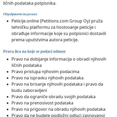
ličnih podataka potpisnika.
Обрађивачи података
Peticije.online (Petitions.com Group Oy) pruža
tehničku platformu za hostovanje peticije i
obrađuje informacije koje su potpisnici dostavili
prema uputstvima autora peticije.
Prava lica na koje se podaci odnose
Pravo na dobijanje informacija o obradi njihovih
ličnih podataka
Pravo pristupa njihovim podacima
Pravo na ispravku njihovih podataka
Pravo na brisanje njihovih podataka i pravo da
budu zaboravljeni
Pravo da ograniče obradu svojih podataka
Pravo na prenosivost podataka
Pravo na prigovor na obradu njihovih podataka
Pravo da ne budete podložni odluci zasnovanoj