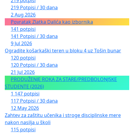
219 potpisi
219 Potpisi / 30 dana
2 Aug 2026
Povratak Zlatka Dalića kao izbornika
141 potpisi
141 Potpisi / 30 dana
9 Jul 2026
Ogradite košarkaški teren u bloku 4 uz Tošin bunar
120 potpisi
120 Potpisi / 30 dana
21 Jul 2026
PRODUŽENJE ROKA ZA STARE/PREDBOLONJSKE
STUDENTE (2026)
1 147 potpisi
117 Potpisi / 30 dana
12 May 2026
Zahtev za zaštitu učenika i stroge disciplinske mere
nakon nasilja u školi
115 potpisi