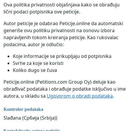
Ova politika privatnosti objašnjava kako se obrađuju
lični podaci potpisnika ove peticije.
Autor peticije je odabrao Peticije.online da automatski
generiše ovu politiku privatnosti na osnovu izbora
napravljenih tokom kreiranja peticije. Kao rukovalac
podacima, autor je odlučio:
Koje informacije se prikupljaju od potpisnika
Svrhe za koje se koristi
Koliko dugo se čuva
Peticije.online (Petitions.com Group Oy) deluje kao
obrađivač podataka i obrađuje podatke isključivo u ime
autora, u skladu sa
Ugovorom o obradi podataka
.
Kontrolor podataka
Slađana (Србија (Srbija))
Kontaktirajte autora peticije