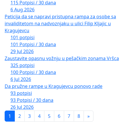
115 Potpisi / 30 dana
6 Aug 2026
Peticija da se napravi pristupna rampa za osobe sa
invaliditetom na nadvoznjaku u ulici Filip Kljajic u
Kragujevcu
101 potpisi
101 Potpisi / 30 dana
29 Jul 2026
Zaustavite opasnu vožnju u pešačkim zonama Vršca
325 potpisi
100 Potpisi / 30 dana
6 Jul 2026
Da pružne rampe u Kragujevcu ponovo rade
93 potpisi
93 Potpisi / 30 dana
26 Jul 2026
1
2
3
4
5
6
7
8
»