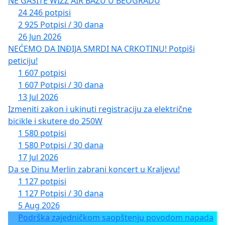
NE GASITE WIZZ AIR BAZU U BEOGRADU
24 246 potpisi
2 925 Potpisi / 30 dana
26 Jun 2026
NEĆEMO DA INĐIJA SMRDI NA CRKOTINU! Potpiši
peticiju!
1 607 potpisi
1 607 Potpisi / 30 dana
13 Jul 2026
Izmeniti zakon i ukinuti registraciju za električne
bicikle i skutere do 250W
1 580 potpisi
1 580 Potpisi / 30 dana
17 Jul 2026
Da se Dinu Merlin zabrani koncert u Kraljevu!
1 127 potpisi
1 127 Potpisi / 30 dana
5 Aug 2026
Podrška zajedničkom saopštenju povodom napada