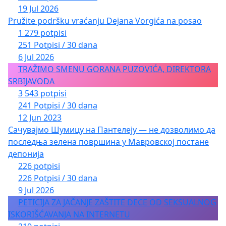
19 Jul 2026
Pružite podršku vraćanju Dejana Vorgića na posao
1 279 potpisi
251 Potpisi / 30 dana
6 Jul 2026
TRAŽIMO SMENU GORANA PUZOVIĆA, DIREKTORA
SRBIJAVODA
3 543 potpisi
241 Potpisi / 30 dana
12 Jun 2023
Сачувајмо Шумицу на Пантелеју — не дозволимо да
последња зелена површина у Мавровској постане
депонија
226 potpisi
226 Potpisi / 30 dana
9 Jul 2026
PETICIJA ZA JAČANJE ZAŠTITE DECE OD SEKSUALNOG
ISKORIŠĆAVANJA NA INTERNETU