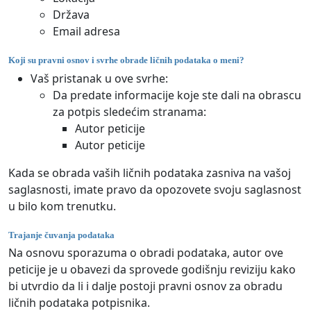
Država
Email adresa
Koji su pravni osnov i svrhe obrade ličnih podataka o meni?
Vaš pristanak u ove svrhe:
Da predate informacije koje ste dali na obrascu
za potpis sledećim stranama:
Autor peticije
Autor peticije
Kada se obrada vaših ličnih podataka zasniva na vašoj
saglasnosti, imate pravo da opozovete svoju saglasnost
u bilo kom trenutku.
Trajanje čuvanja podataka
Na osnovu sporazuma o obradi podataka, autor ove
peticije je u obavezi da sprovede godišnju reviziju kako
bi utvrdio da li i dalje postoji pravni osnov za obradu
ličnih podataka potpisnika.