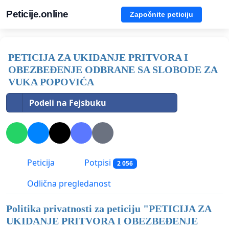
Peticije.online
Započnite peticiju
PETICIJA ZA UKIDANJE PRITVORA I
OBEZBEĐENJE ODBRANE SA SLOBODE ZA
VUKA POPOVIĆA
Podeli na Fejsbuku
Peticija
Potpisi
2 056
Odlična pregledanost
Politika privatnosti za peticiju "
PETICIJA ZA
UKIDANJE PRITVORA I OBEZBEĐENJE