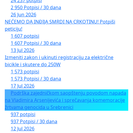
24 237 potpisi
2 950 Potpisi / 30 dana
26 Jun 2026
NEĆEMO DA INĐIJA SMRDI NA CRKOTINU! Potpiši
peticiju!
1 607 potpisi
1 607 Potpisi / 30 dana
13 Jul 2026
Izmeniti zakon i ukinuti registraciju za električne
bicikle i skutere do 250W
1 573 potpisi
1 573 Potpisi / 30 dana
17 Jul 2026
Podrška zajedničkom saopštenju povodom napada
na Vladimira Arsenijevića i sprečavanja komemoracije
žrtvama genocida u Srebrenici
937 potpisi
937 Potpisi / 30 dana
12 Jul 2026