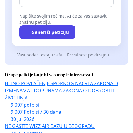
Napišite svojim rečima. AI će za vas sastaviti
snažnu peticiju.
Generiši peticiju
Vaši podaci ostaju vaši
Privatnost po dizajnu
Druge peticije koje bi vas mogle interesovati
HITNO POVLAČENJE SPORNOG NACRTA ZAKONA O
IZMENAMA I DOPUNAMA ZAKONA O DOBROBITI
ŽIVOTINJA
9 007 potpisi
9 007 Potpisi / 30 dana
30 Jul 2026
NE GASITE WIZZ AIR BAZU U BEOGRADU