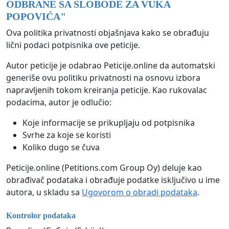
ODBRANE SA SLOBODE ZA VUKA
POPOVIĆA
"
Ova politika privatnosti objašnjava kako se obrađuju
lični podaci potpisnika ove peticije.
Autor peticije je odabrao Peticije.online da automatski
generiše ovu politiku privatnosti na osnovu izbora
napravljenih tokom kreiranja peticije. Kao rukovalac
podacima, autor je odlučio:
Koje informacije se prikupljaju od potpisnika
Svrhe za koje se koristi
Koliko dugo se čuva
Peticije.online (Petitions.com Group Oy) deluje kao
obrađivač podataka i obrađuje podatke isključivo u ime
autora, u skladu sa
Ugovorom o obradi podataka
.
Kontrolor podataka