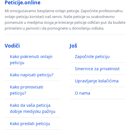
Peticije.online
Mi omogućavamo besplatne onlajn peticije. Započnite profesionalnu
onlajn peticiju koristeći naš servis. Naše peticije su svakodnevno
pomenute u medijima stoga je kreiranje peticije odličan put da budete
primećeni u javnosti i da pomognete u donošenju odluka.
Vodiči
Još
Kako pokrenuti onlajn
Započnite peticiju
peticiju
Smernice za privatnost
Kako napisati peticiju?
Upravljanje kolačićima
Kako promovisati
peticiju?
O nama
Kako da vaša peticija
dobije medijsku pažnju
Kako predati peticiju