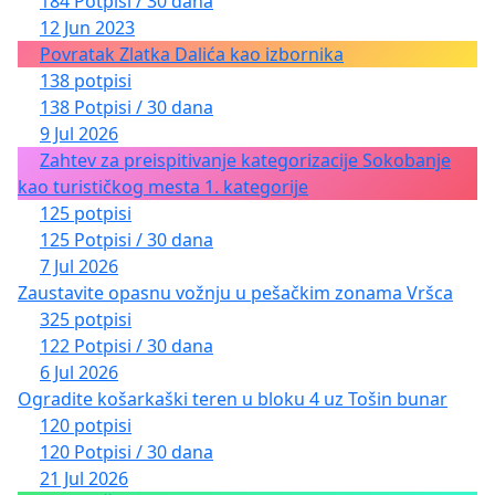
184 Potpisi / 30 dana
12 Jun 2023
Povratak Zlatka Dalića kao izbornika
138 potpisi
138 Potpisi / 30 dana
9 Jul 2026
Zahtev za preispitivanje kategorizacije Sokobanje
kao turističkog mesta 1. kategorije
125 potpisi
125 Potpisi / 30 dana
7 Jul 2026
Zaustavite opasnu vožnju u pešačkim zonama Vršca
325 potpisi
122 Potpisi / 30 dana
6 Jul 2026
Ogradite košarkaški teren u bloku 4 uz Tošin bunar
120 potpisi
120 Potpisi / 30 dana
21 Jul 2026