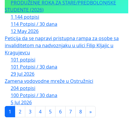
PRODUŽENJE ROKA ZA STARE/PREDBOLONJSKE
STUDENTE (2026)
1 144 potpisi
114 Potpisi / 30 dana
12 May 2026
Peticija da se napravi pristupna rampa za osobe sa
invaliditetom na nadvoznjaku u ulici Filip Kljajic u
Kragujevcu
101 potpisi
101 Potpisi / 30 dana
29 Jul 2026
Zamena vodovodne mreže u Ostružnici
204 potpisi
100 Potpisi / 30 dana
5 Jul 2026
1
2
3
4
5
6
7
8
»