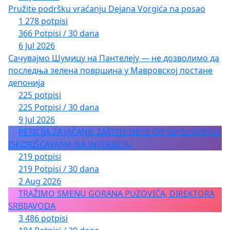
Pružite podršku vraćanju Dejana Vorgića na posao
1 278 potpisi
366 Potpisi / 30 dana
6 Jul 2026
Сачувајмо Шумицу на Пантелеју — не дозволимо да
последња зелена површина у Мавровској постане
депонија
225 potpisi
225 Potpisi / 30 dana
9 Jul 2026
PETICIJA ZA JAČANJE ZAŠTITE DECE OD SEKSUALNOG
ISKORIŠĆAVANJA NA INTERNETU
219 potpisi
219 Potpisi / 30 dana
2 Aug 2026
TRAŽIMO SMENU GORANA PUZOVIĆA, DIREKTORA
SRBIJAVODA
3 486 potpisi