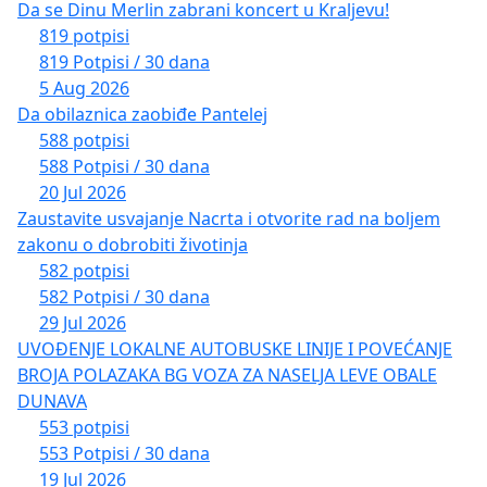
Da se Dinu Merlin zabrani koncert u Kraljevu!
819 potpisi
819 Potpisi / 30 dana
5 Aug 2026
Da obilaznica zaobiđe Pantelej
588 potpisi
588 Potpisi / 30 dana
20 Jul 2026
Zaustavite usvajanje Nacrta i otvorite rad na boljem
zakonu o dobrobiti životinja
582 potpisi
582 Potpisi / 30 dana
29 Jul 2026
UVOĐENJE LOKALNE AUTOBUSKE LINIJE I POVEĆANJE
BROJA POLAZAKA BG VOZA ZA NASELJA LEVE OBALE
DUNAVA
553 potpisi
553 Potpisi / 30 dana
19 Jul 2026