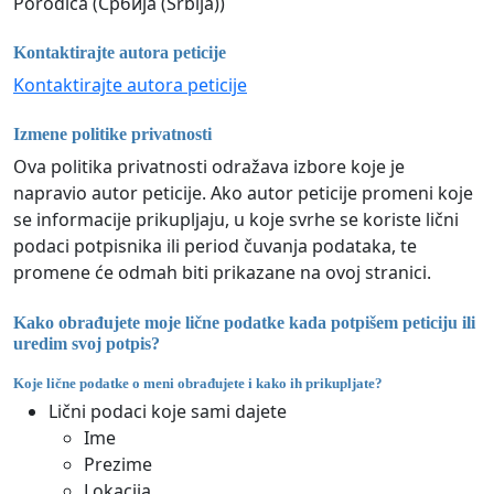
Porodica (Србија (Srbija))
Kontaktirajte autora peticije
Kontaktirajte autora peticije
Izmene politike privatnosti
Ova politika privatnosti odražava izbore koje je
napravio autor peticije. Ako autor peticije promeni koje
se informacije prikupljaju, u koje svrhe se koriste lični
podaci potpisnika ili period čuvanja podataka, te
promene će odmah biti prikazane na ovoj stranici.
Kako obrađujete moje lične podatke kada potpišem peticiju ili
uredim svoj potpis?
Koje lične podatke o meni obrađujete i kako ih prikupljate?
Lični podaci koje sami dajete
Ime
Prezime
Lokacija