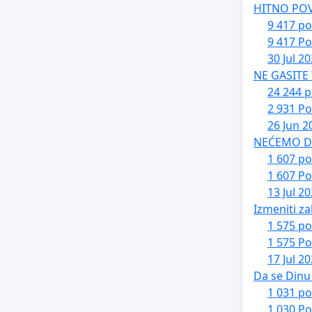
HITNO PO
9 417 po
9 417 Po
30 Jul 2
NE GASITE
24 244 p
2 931 Po
26 Jun 2
NEĆEMO DA 
1 607 po
1 607 Po
13 Jul 2
Izmeniti za
1 575 po
1 575 Po
17 Jul 2
Da se Dinu 
1 031 po
1 030 Po