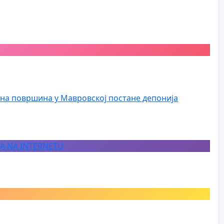
на површина у Мавровској постане депонија
JA NA INTERNETU