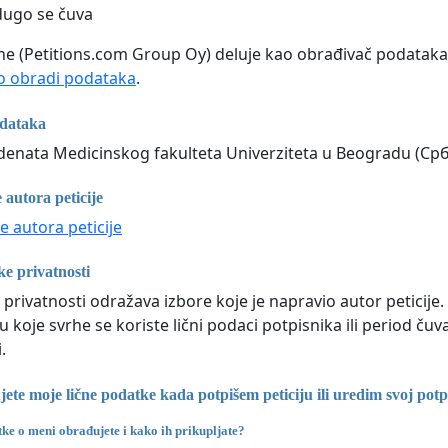
dugo se čuva
line (Petitions.com Group Oy) deluje kao obrađivač podataka 
 obradi podataka
.
odataka
enata Medicinskog fakulteta Univerziteta u Beogradu (Срби
 autora peticije
e autora peticije
ke privatnosti
 privatnosti odražava izbore koje je napravio autor peticije
 u koje svrhe se koriste lični podaci potpisnika ili period 
.
te moje lične podatke kada potpišem peticiju ili uredim svoj potp
tke o meni obrađujete i kako ih prikupljate?