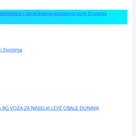
enijevića i sprečavanja komemoracije žrtvama
 životinja
 BG VOZA ZA NASELJA LEVE OBALE DUNAVA