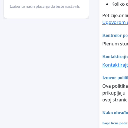
Koliko 
Izaberite način plaćanja da biste nastavili.
Peticije.on
Ugovorom o
Kontrolor p
Plenum stud
Kontaktirajte
Kontaktirajt
Izmene politi
Ova politika
prikupljaju,
ovoj stranici
Kako obrađuje
Koje lične poda