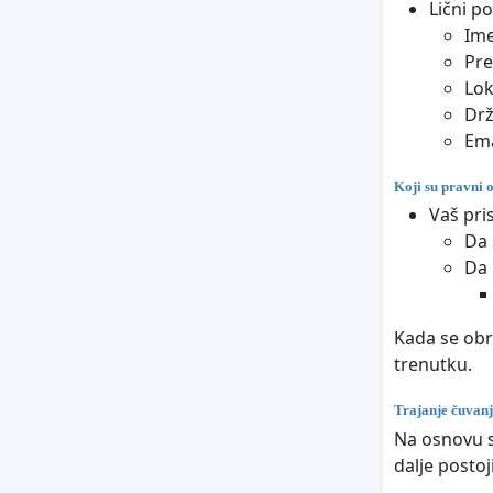
Lični p
Im
Pr
Lok
Dr
Ema
Koji su pravni 
Vaš pri
Da 
Da 
Kada se obr
trenutku.
Trajanje čuvan
Na osnovu s
dalje posto