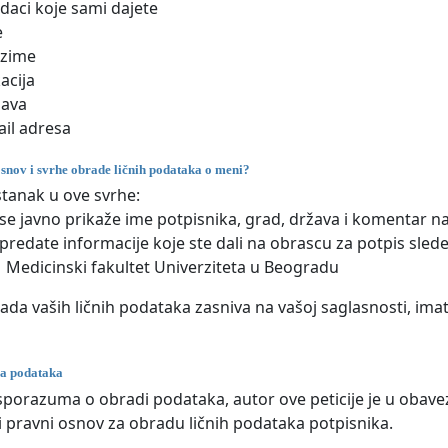
odaci koje sami dajete
e
ezime
acija
žava
il adresa
osnov i svrhe obrade ličnih podataka o meni?
stanak u ove svrhe:
se javno prikaže ime potpisnika, grad, država i komentar na
predate informacije koje ste dali na obrascu za potpis sled
Medicinski fakultet Univerziteta u Beogradu
ada vaših ličnih podataka zasniva na vašoj saglasnosti, im
ja podataka
porazuma o obradi podataka, autor ove peticije je u obavezi 
ji pravni osnov za obradu ličnih podataka potpisnika.