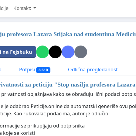
icije
Kontakt:
lju profesora Lazara Stijaka nad studentima Medici
i na Fejsbuku
a
Potpisi
Odlična pregledanost
8 610
rivatnosti za peticiju "
Stop nasilju profesora Lazara
 privatnosti objašnjava kako se obrađuju lični podaci potpisn
ije je odabrao Peticije.online da automatski generiše ovu po
ticije. Kao rukovalac podacima, autor je odlučio:
formacije se prikupljaju od potpisnika
 koje se koristi