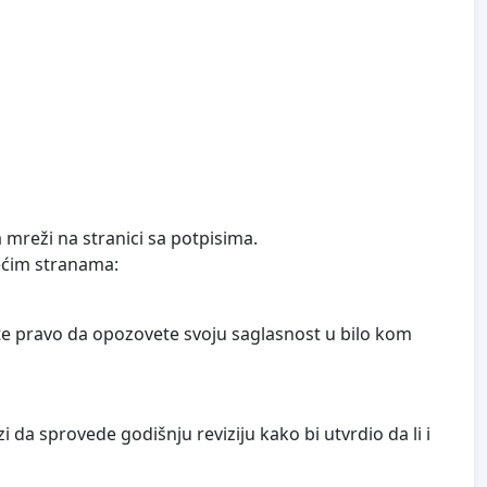
 mreži na stranici sa potpisima.
ećim stranama:
ate pravo da opozovete svoju saglasnost u bilo kom
da sprovede godišnju reviziju kako bi utvrdio da li i