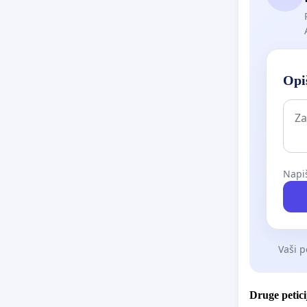
Opiš
Napiš
Vaši p
Druge petici