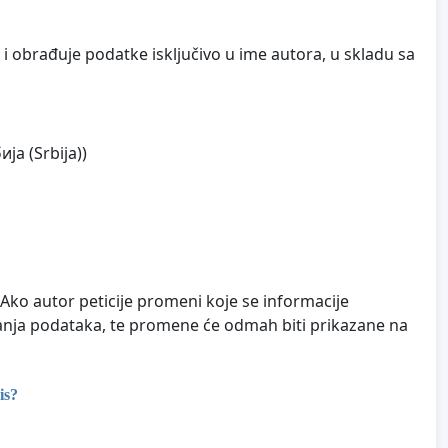
i obrađuje podatke isključivo u ime autora, u skladu sa
ја (Srbija))
. Ako autor peticije promeni koje se informacije
čuvanja podataka, te promene će odmah biti prikazane na
is?