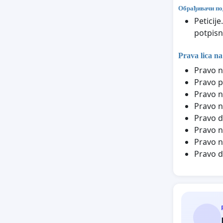
Обрађивачи по
Peticij
potpisn
Prava lica na
Pravo n
Pravo p
Pravo n
Pravo n
Pravo d
Pravo n
Pravo n
Pravo d