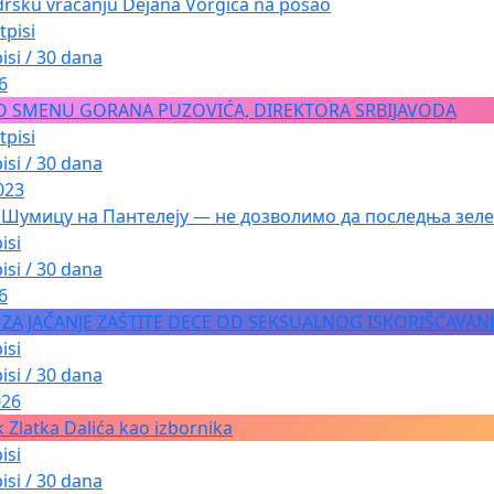
dršku vraćanju Dejana Vorgića na posao
tpisi
isi / 30 dana
6
O SMENU GORANA PUZOVIĆA, DIREKTORA SRBIJAVODA
tpisi
isi / 30 dana
023
 Шумицу на Пантелеју — не дозволимо да последња зеле
isi
isi / 30 dana
6
A ZA JAČANJE ZAŠTITE DECE OD SEKSUALNOG ISKORIŠĆAVAN
isi
isi / 30 dana
026
 Zlatka Dalića kao izbornika
isi
isi / 30 dana