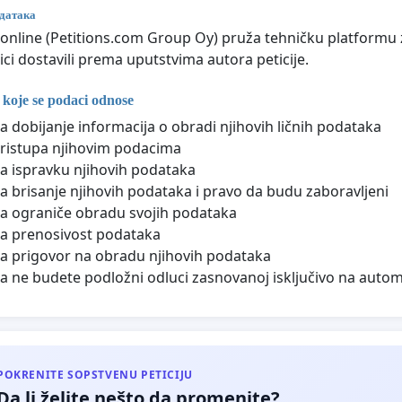
датака
e.online (Petitions.com Group Oy) pruža tehničku platformu z
ici dostavili prema uputstvima autora peticije.
 koje se podaci odnose
a dobijanje informacija o obradi njihovih ličnih podataka
ristupa njihovim podacima
a ispravku njihovih podataka
a brisanje njihovih podataka i pravo da budu zaboravljeni
a ograniče obradu svojih podataka
a prenosivost podataka
a prigovor na obradu njihovih podataka
a ne budete podložni odluci zasnovanoj isključivo na auto
POKRENITE SOPSTVENU PETICIJU
Da li želite nešto da promenite?