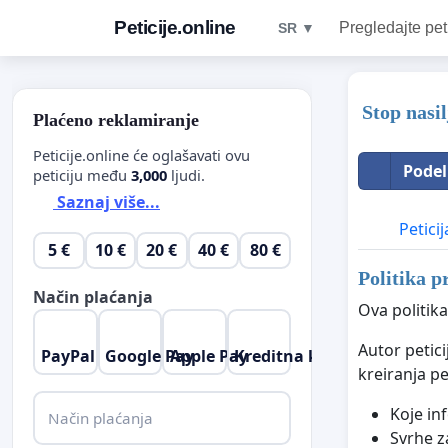
Peticije.online
Pregledajte pet
SR ▼
Stop nasi
Plaćeno reklamiranje
Peticije.online će oglašavati ovu
Podel
peticiju među
3,000
ljudi.
Saznaj više...
Peticij
5 €
10 €
20 €
40 €
80 €
Politika p
Način plaćanja
Ova politika
Autor petic
PayPal
Google Pay
Apple Pay
Kreditna kartica
kreiranja pe
Koje in
Način plaćanja
Svrhe za