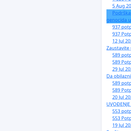
5 Aug 2
Podrška
genocida u
937 potp
937 Potp
12 Jul 2
Zaustavite 
589 potp
589 Potp
29 Jul 2
Da obilazn
589 potp
589 Potp
20 Jul 2
UVOĐENJE 
553 potp
553 Potp
19 Jul 2