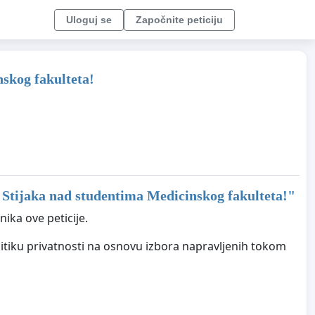
Uloguj se
Započnite peticiju
nskog fakulteta!
 Stijaka nad studentima Medicinskog fakulteta!
"
ika ove peticije.
litiku privatnosti na osnovu izbora napravljenih tokom