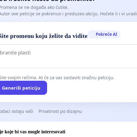
Promena se ne događa ako ćutite.
Autor ove peticije se pokrenuo i preduzeo akciju. Hoćete li i vi uradit
Pokreće AI
ite promenu koju želite da vidite
ite svojim rečima. AI će za vas sastaviti snažnu peticiju.
Generiši peticiju
odaci ostaju vaši
Privatnost po dizajnu
je koje bi vas mogle interesovati