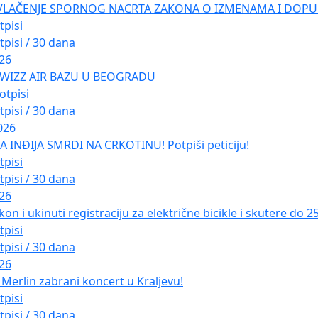
VLAČENJE SPORNOG NACRTA ZAKONA O IZMENAMA I DOPU
tpisi
tpisi / 30 dana
026
 WIZZ AIR BAZU U BEOGRADU
otpisi
tpisi / 30 dana
026
INĐIJA SMRDI NA CRKOTINU! Potpiši peticiju!
tpisi
tpisi / 30 dana
026
kon i ukinuti registraciju za električne bicikle i skutere do 
tpisi
tpisi / 30 dana
026
Merlin zabrani koncert u Kraljevu!
tpisi
tpisi / 30 dana