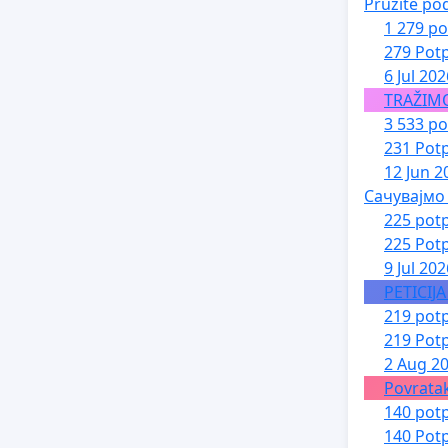
Pružite po
1 279 po
279 Potp
6 Jul 202
TRAŽIM
3 533 po
231 Potp
12 Jun 2
Сачувајмо
225 potp
225 Potp
9 Jul 202
PETICIJ
219 potp
219 Potp
2 Aug 2
Povratak
140 potp
140 Potp