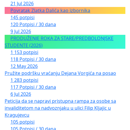
21 Jul 2026
Povratak Zlatka Dalića kao izbornika
145 potpisi
120 Potpisi / 30 dana
9 Jul 2026
PRODUŽENJE ROKA ZA STARE/PREDBOLONJSKE
STUDENTE (2026)
1 153 potpisi
118 Potpisi / 30 dana
12 May 2026
Pružite podršku vraćanju Dejana Vorgića na posao
1 283 potpisi
117 Potpisi / 30 dana
6 Jul 2026
Peticija da se napravi pristupna rampa za osobe sa
invaliditetom na nadvoznjaku u ulici Filip Kljajic u
Kragujevcu
105 potpisi
105 Potpisi / 30 dana