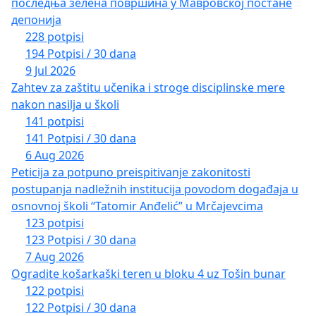
последња зелена површина у Мавровској постане
депонија
228 potpisi
194 Potpisi / 30 dana
9 Jul 2026
Zahtev za zaštitu učenika i stroge disciplinske mere
nakon nasilja u školi
141 potpisi
141 Potpisi / 30 dana
6 Aug 2026
Peticija za potpuno preispitivanje zakonitosti
postupanja nadležnih institucija povodom događaja u
osnovnoj školi “Tatomir Anđelić” u Mrčajevcima
123 potpisi
123 Potpisi / 30 dana
7 Aug 2026
Ogradite košarkaški teren u bloku 4 uz Tošin bunar
122 potpisi
122 Potpisi / 30 dana