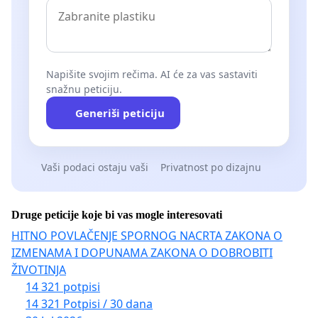
Napišite svojim rečima. AI će za vas sastaviti
snažnu peticiju.
Generiši peticiju
Vaši podaci ostaju vaši
Privatnost po dizajnu
Druge peticije koje bi vas mogle interesovati
HITNO POVLAČENJE SPORNOG NACRTA ZAKONA O
IZMENAMA I DOPUNAMA ZAKONA O DOBROBITI
ŽIVOTINJA
14 321 potpisi
14 321 Potpisi / 30 dana