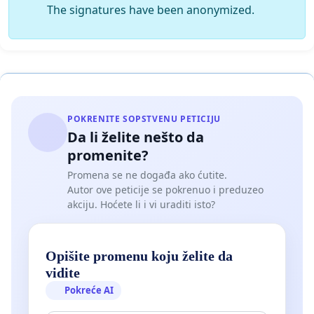
The signatures have been anonymized.
POKRENITE SOPSTVENU PETICIJU
Da li želite nešto da
promenite?
Promena se ne događa ako ćutite.
Autor ove peticije se pokrenuo i preduzeo
akciju. Hoćete li i vi uraditi isto?
Opišite promenu koju želite da
vidite
Pokreće AI