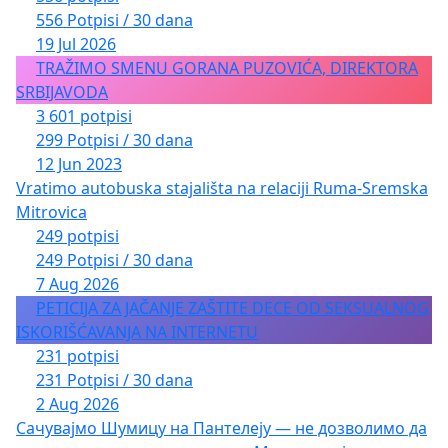
556 Potpisi / 30 dana
19 Jul 2026
TRAŽIMO SMENU GORANA PUZOVIĆA, DIREKTORA
SRBIJAVODA
3 601 potpisi
299 Potpisi / 30 dana
12 Jun 2023
Vratimo autobuska stajališta na relaciji Ruma-Sremska
Mitrovica
249 potpisi
249 Potpisi / 30 dana
7 Aug 2026
PETICIJA ZA JAČANJE ZAŠTITE DECE OD SEKSUALNOG
ISKORIŠĆAVANJA NA INTERNETU
231 potpisi
231 Potpisi / 30 dana
2 Aug 2026
Сачувајмо Шумицу на Пантелеју — не дозволимо да