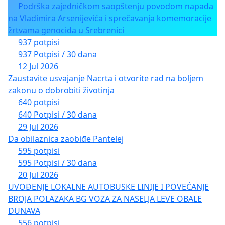
Podrška zajedničkom saopštenju povodom napada
na Vladimira Arsenijevića i sprečavanja komemoracije
žrtvama genocida u Srebrenici
937 potpisi
937 Potpisi / 30 dana
12 Jul 2026
Zaustavite usvajanje Nacrta i otvorite rad na boljem
zakonu o dobrobiti životinja
640 potpisi
640 Potpisi / 30 dana
29 Jul 2026
Da obilaznica zaobiđe Pantelej
595 potpisi
595 Potpisi / 30 dana
20 Jul 2026
UVOĐENJE LOKALNE AUTOBUSKE LINIJE I POVEĆANJE
BROJA POLAZAKA BG VOZA ZA NASELJA LEVE OBALE
DUNAVA
556 potpisi