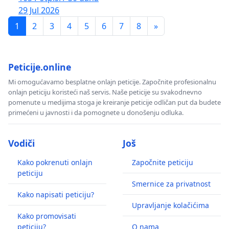
29 Jul 2026
1
2
3
4
5
6
7
8
»
Peticije.online
Mi omogućavamo besplatne onlajn peticije. Započnite profesionalnu
onlajn peticiju koristeći naš servis. Naše peticije su svakodnevno
pomenute u medijima stoga je kreiranje peticije odličan put da budete
primećeni u javnosti i da pomognete u donošenju odluka.
Vodiči
Još
Kako pokrenuti onlajn
Započnite peticiju
peticiju
Smernice za privatnost
Kako napisati peticiju?
Upravljanje kolačićima
Kako promovisati
peticiju?
O nama