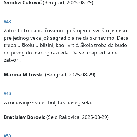
Sandra Ćuković
(Beograd, 2025-08-29)
#43
Zato što treba da čuvamo i poštujemo sve što je neko
pre jednog veka još sagradio a ne da skrnavimo. Deca
trebaju školu u blizini, kao i vrtić. Škola treba da bude
od prvog do osmog razreda. Da se unapredi a ne
zatvori.
Marina Mitovski
(Beograd, 2025-08-29)
#46
za ocuvanje skole i boljitak naseg sela.
Bratislav Borovic
(Selo Rakovica, 2025-08-29)
#50