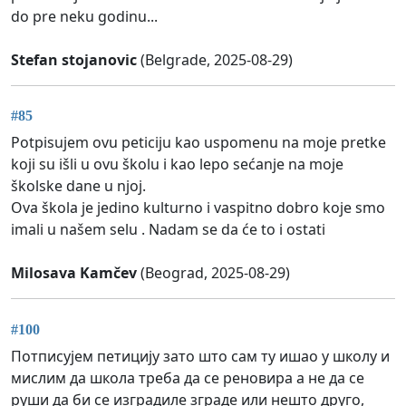
do pre neku godinu...
Stefan stojanovic
(Belgrade, 2025-08-29)
#85
Potpisujem ovu peticiju kao uspomenu na moje pretke
koji su išli u ovu školu i kao lepo sećanje na moje
školske dane u njoj.
Ova škola je jedino kulturno i vaspitno dobro koje smo
imali u našem selu . Nadam se da će to i ostati
Milosava Kamčev
(Beograd, 2025-08-29)
#100
Потписујем петицију зато што сам ту ишао у школу и
мислим да школа треба да се реновира а не да се
руши да би се изградиле зграде или нешто друго,