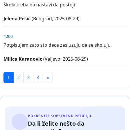
Škola treba da nastavi da postoji
Jelena Pešić
(Beograd, 2025-08-29)
#200
Potpisujem zato sto deca zasluzuju da se skoluju.
Milica Karanovic
(Valjevo, 2025-08-29)
1
2
3
4
»
POKRENITE SOPSTVENU PETICIJU
Da li želite nešto da