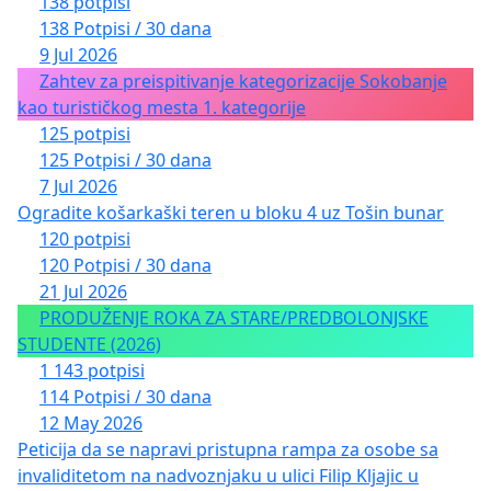
138 potpisi
138 Potpisi / 30 dana
9 Jul 2026
Zahtev za preispitivanje kategorizacije Sokobanje
kao turističkog mesta 1. kategorije
125 potpisi
125 Potpisi / 30 dana
7 Jul 2026
Ogradite košarkaški teren u bloku 4 uz Tošin bunar
120 potpisi
120 Potpisi / 30 dana
21 Jul 2026
PRODUŽENJE ROKA ZA STARE/PREDBOLONJSKE
STUDENTE (2026)
1 143 potpisi
114 Potpisi / 30 dana
12 May 2026
Peticija da se napravi pristupna rampa za osobe sa
invaliditetom na nadvoznjaku u ulici Filip Kljajic u