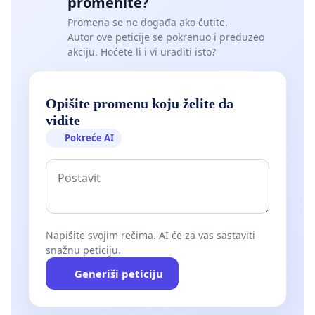
promenite?
Promena se ne događa ako ćutite.
Autor ove peticije se pokrenuo i preduzeo
akciju. Hoćete li i vi uraditi isto?
Opišite promenu koju želite da
vidite
Pokreće AI
Napišite svojim rečima. AI će za vas sastaviti
snažnu peticiju.
Generiši peticiju