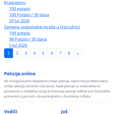
Kragujevcu
100 potpisi
100 Potpisi / 30 dana
29 Jul 2026
Zamena vodovodne mreže u Ostružnici
199 potpisi
98 Potpisi / 30 dana
5 Jul 2026
1
2
3
4
5
6
7
8
»
Peticije.online
Mi omogućavamo besplatne onlajn peticije. Započnite profesionalnu
onlajn peticiju koristeći naš servis. Naše peticije su svakodnevno
pomenute u medijima stoga je kreiranje peticije odličan put da budete
primećeni u javnosti i da pomognete u donošenju odluka.
Vodiči
Još