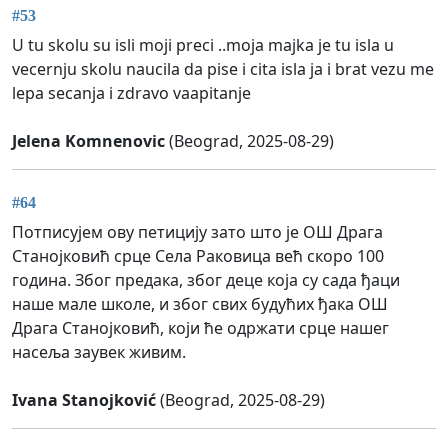
#53
U tu skolu su isli moji preci ..moja majka je tu isla u
vecernju skolu naucila da pise i cita isla ja i brat vezu me
lepa secanja i zdravo vaapitanje
Jelena Komnenovic
(Beograd, 2025-08-29)
#64
Потписујем ову петицију зато што је ОШ Драга
Станојковић срце Села Раковица већ скоро 100
година. Због предака, због деце која су сада ђаци
наше мале школе, и због свих будућих ђака ОШ
Драга Станојковић, који ће одржати срце нашег
насеља заувек живим.
Ivana Stanojković
(Beograd, 2025-08-29)