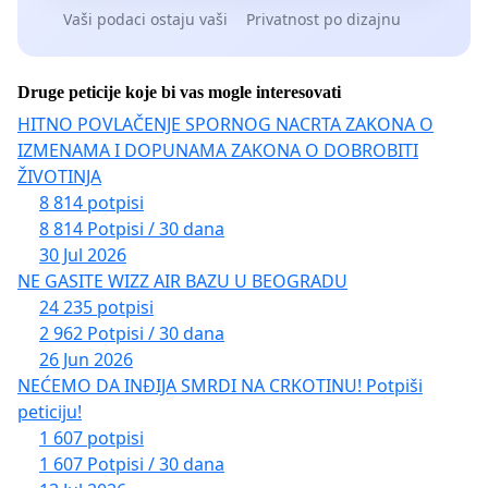
Vaši podaci ostaju vaši
Privatnost po dizajnu
Druge peticije koje bi vas mogle interesovati
HITNO POVLAČENJE SPORNOG NACRTA ZAKONA O
IZMENAMA I DOPUNAMA ZAKONA O DOBROBITI
ŽIVOTINJA
8 814 potpisi
8 814 Potpisi / 30 dana
30 Jul 2026
NE GASITE WIZZ AIR BAZU U BEOGRADU
24 235 potpisi
2 962 Potpisi / 30 dana
26 Jun 2026
NEĆEMO DA INĐIJA SMRDI NA CRKOTINU! Potpiši
peticiju!
1 607 potpisi
1 607 Potpisi / 30 dana