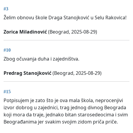
#3
Želim obnovu škole Draga Stanojković u Selu Rakovica!
Zorica Miladinović
(Beograd, 2025-08-29)
#10
Zbog očuvanja duha i zajedništva.
Predrag Stanojković
(Beograd, 2025-08-29)
#15
Potpisujem je zato što je ova mala škola, neprocenjivi
izvor dobrog u zajednici, trag jednog divnog Beograda
koji mora da traje, jednako bitan starosedeocima i svim
Beograđanima jer svakim svojim zidom priča priče.