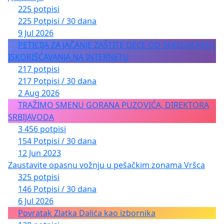
225 potpisi
225 Potpisi / 30 dana
9 Jul 2026
PETICIJA ZA JAČANJE ZAŠTITE DECE OD SEKSUALNOG
ISKORIŠĆAVANJA NA INTERNETU
217 potpisi
217 Potpisi / 30 dana
2 Aug 2026
TRAŽIMO SMENU GORANA PUZOVIĆA, DIREKTORA
SRBIJAVODA
3 456 potpisi
154 Potpisi / 30 dana
12 Jun 2023
Zaustavite opasnu vožnju u pešačkim zonama Vršca
325 potpisi
146 Potpisi / 30 dana
6 Jul 2026
Povratak Zlatka Dalića kao izbornika