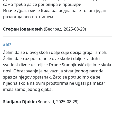
само треба да се реновира и прошири.
Иначе Драга ми је била разредна па је то још један
разлог да ово потпишем.
Стефан Јовановић
(Београд, 2025-08-29)
#102
Želim da se u ovoj skoli i dalje cuje decija graja i smeh.
Želim da kroz postojanje ove skole i dalje zivi duh i
svetlost divne uciteljice Drage Stanojković cije ime skola
nosi. Obrazovanje je najvaznija stvar jednog naroda i
spas za njegov opstanak. Zato se potrudimo da se
nijedna skola na ovim prostorima ne ugasi pa makar
imala samo jednog djaka.
Sladjana Djukic
(Beograd, 2025-08-29)