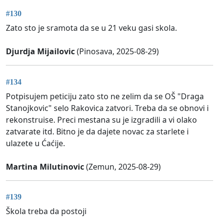
#130
Zato sto je sramota da se u 21 veku gasi skola.
Djurdja Mijailovic
(Pinosava, 2025-08-29)
#134
Potpisujem peticiju zato sto ne zelim da se OŠ "Draga
Stanojkovic" selo Rakovica zatvori. Treba da se obnovi i
rekonstruise. Preci mestana su je izgradili a vi olako
zatvarate itd. Bitno je da dajete novac za starlete i
ulazete u Ćaćije.
Martina Milutinovic
(Zemun, 2025-08-29)
#139
Škola treba da postoji