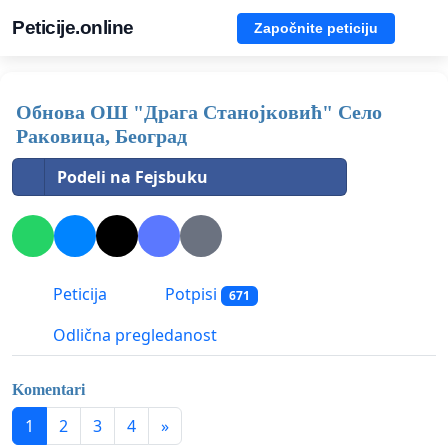
Peticije.online
Započnite peticiju
Обнова ОШ "Драга Станојковић" Село
Раковица, Београд
Podeli na Fejsbuku
Peticija
Potpisi
671
Odlična pregledanost
Komentari
1
2
3
4
»