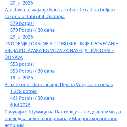
20 Jul 2026
Zaustavite usvajanje Nacrta i otvorite rad na boljem
zakonu o dobrobiti životinja
579 potpisi
579 Potpisi / 30 dana
29 Jul 2026
UVOĐENJE LOKALNE AUTOBUSKE LINIJE I POVEĆANJE
BROJA POLAZAKA BG VOZA ZA NASELJA LEVE OBALE
DUNAVA
553 potpisi
553 Potpisi / 30 dana
19 Jul 2026
Pružite podršku vraćanju Dejana Vorgića na posao
1 278 potpisi
461 Potpisi / 30 dana
6 Jul 2026
Сачувајмо Шумицу на Пантелеју — не дозволимо да
последња зелена површина у Мавровској постане
депонија