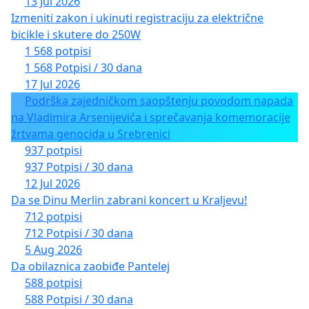
13 Jul 2026
Izmeniti zakon i ukinuti registraciju za električne
bicikle i skutere do 250W
1 568 potpisi
1 568 Potpisi / 30 dana
17 Jul 2026
Podrška zajedničkom saopštenju povodom napada
na Vladimira Arsenijevića i sprečavanja komemoracije
žrtvama genocida u Srebrenici
937 potpisi
937 Potpisi / 30 dana
12 Jul 2026
Da se Dinu Merlin zabrani koncert u Kraljevu!
712 potpisi
712 Potpisi / 30 dana
5 Aug 2026
Da obilaznica zaobiđe Pantelej
588 potpisi
588 Potpisi / 30 dana