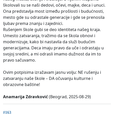
školovali su se naši dedovi, očevi, majke, deca i unuci.
Ona predstavlja most između prošlosti i budućnosti,
mesto gde su odrastale generacije i gde se prenosila
ljubav prema znanju i zajednici.
Rušenjem škole gubi se deo identiteta našeg kraja.
Umesto zatvaranja, tražimo da se škola obnovi i
modernizuje, kako bi nastavila da služi budućim
generacijama. Deca imaju pravo da uče i odrastaju u
svojoj sredini, a mi odrasli imamo dužnost da im to
pravo sačuvamo.
Ovim potpisima izražavam jasnu volju: NE rušenju i
zatvaranju naše škole – DA očuvanju kulturne i
obrazovne baštine!
Anamarija Zdravković
(Beograd, 2025-08-29)
#163