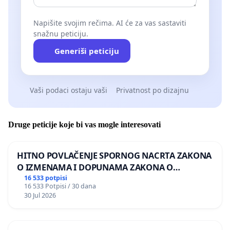
Napišite svojim rečima. AI će za vas sastaviti
snažnu peticiju.
Generiši peticiju
Vaši podaci ostaju vaši
Privatnost po dizajnu
Druge peticije koje bi vas mogle interesovati
HITNO POVLAČENJE SPORNOG NACRTA ZAKONA
O IZMENAMA I DOPUNAMA ZAKONA O
DOBROBITI ŽIVOTINJA
16 533 potpisi
16 533 Potpisi / 30 dana
30 Jul 2026