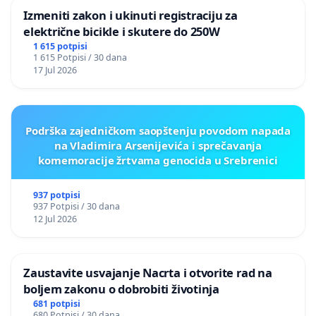
Izmeniti zakon i ukinuti registraciju za
električne bicikle i skutere do 250W
1 615 potpisi
1 615 Potpisi / 30 dana
17 Jul 2026
Podrška zajedničkom saopštenju povodom napada
na Vladimira Arsenijevića i sprečavanja
komemoracije žrtvama genocida u Srebrenici
937 potpisi
937 Potpisi / 30 dana
12 Jul 2026
Zaustavite usvajanje Nacrta i otvorite rad na
boljem zakonu o dobrobiti životinja
681 potpisi
680 Potpisi / 30 dana