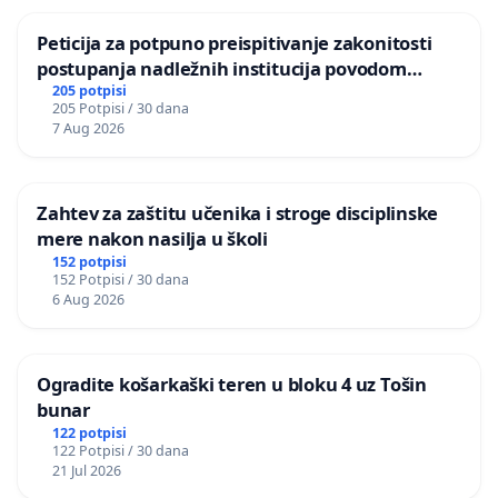
Peticija za potpuno preispitivanje zakonitosti
postupanja nadležnih institucija povodom
događaja u osnovnoj školi “Tatomir Anđelić” u
205 potpisi
205 Potpisi / 30 dana
Mrčajevcima
7 Aug 2026
Zahtev za zaštitu učenika i stroge disciplinske
mere nakon nasilja u školi
152 potpisi
152 Potpisi / 30 dana
6 Aug 2026
Ogradite košarkaški teren u bloku 4 uz Tošin
bunar
122 potpisi
122 Potpisi / 30 dana
21 Jul 2026