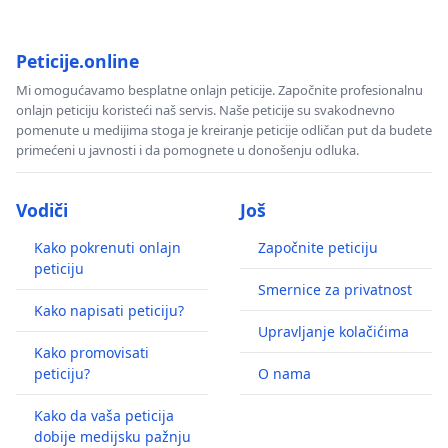
Peticije.online
Mi omogućavamo besplatne onlajn peticije. Započnite profesionalnu
onlajn peticiju koristeći naš servis. Naše peticije su svakodnevno
pomenute u medijima stoga je kreiranje peticije odličan put da budete
primećeni u javnosti i da pomognete u donošenju odluka.
Vodiči
Još
Kako pokrenuti onlajn
Započnite peticiju
peticiju
Smernice za privatnost
Kako napisati peticiju?
Upravljanje kolačićima
Kako promovisati
peticiju?
O nama
Kako da vaša peticija
dobije medijsku pažnju