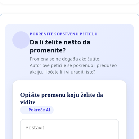
POKRENITE SOPSTVENU PETICIJU
Da li želite nešto da
promenite?
Promena se ne događa ako ćutite.
Autor ove peticije se pokrenuo i preduzeo
akciju. Hoćete li i vi uraditi isto?
Opišite promenu koju želite da
vidite
Pokreće AI