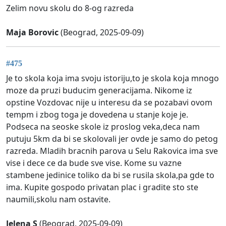
Zelim novu skolu do 8-og razreda
Maja Borovic
(Beograd, 2025-09-09)
#475
Je to skola koja ima svoju istoriju,to je skola koja mnogo
moze da pruzi buducim generacijama. Nikome iz
opstine Vozdovac nije u interesu da se pozabavi ovom
tempm i zbog toga je dovedena u stanje koje je.
Podseca na seoske skole iz proslog veka,deca nam
putuju 5km da bi se skolovali jer ovde je samo do petog
razreda. Mladih bracnih parova u Selu Rakovica ima sve
vise i dece ce da bude sve vise. Kome su vazne
stambene jedinice toliko da bi se rusila skola,pa gde to
ima. Kupite gospodo privatan plac i gradite sto ste
naumili,skolu nam ostavite.
Jelena S
(Beograd, 2025-09-09)