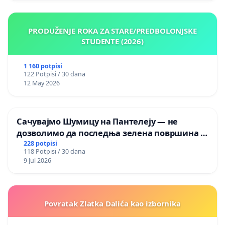
PRODUŽENJE ROKA ZA STARE/PREDBOLONJSKE
STUDENTE (2026)
1 160 potpisi
122 Potpisi / 30 dana
12 May 2026
Сачувајмо Шумицу на Пантелеју — не
дозволимо да последња зелена површина у
Мавровској постане депонија
228 potpisi
118 Potpisi / 30 dana
9 Jul 2026
Povratak Zlatka Dalića kao izbornika