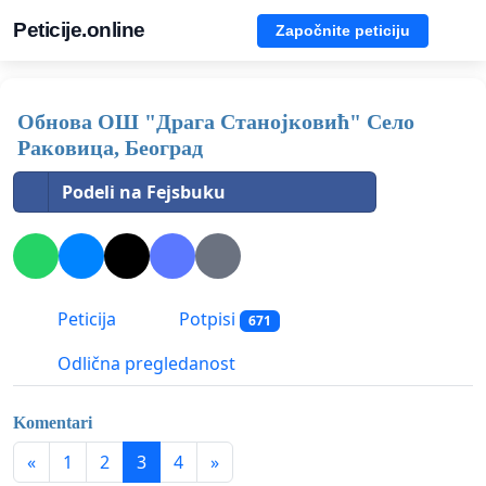
Peticije.online
Započnite peticiju
Обнова ОШ "Драга Станојковић" Село
Раковица, Београд
Podeli na Fejsbuku
Peticija
Potpisi
671
Odlična pregledanost
Komentari
«
1
2
3
4
»