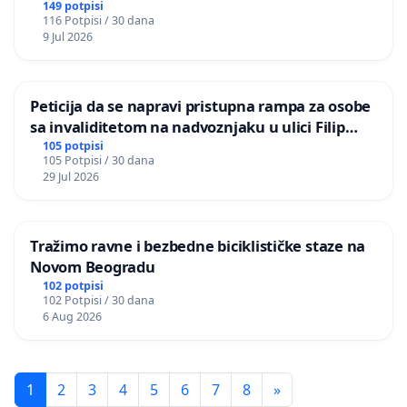
149 potpisi
116 Potpisi / 30 dana
9 Jul 2026
Peticija da se napravi pristupna rampa za osobe
sa invaliditetom na nadvoznjaku u ulici Filip
Kljajic u Kragujevcu
105 potpisi
105 Potpisi / 30 dana
29 Jul 2026
Tražimo ravne i bezbedne biciklističke staze na
Novom Beogradu
102 potpisi
102 Potpisi / 30 dana
6 Aug 2026
1
2
3
4
5
6
7
8
»