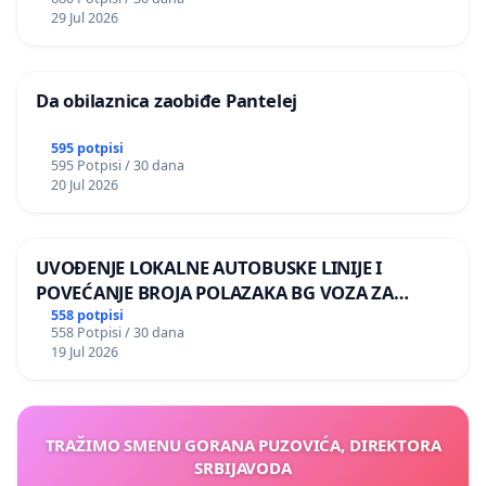
29 Jul 2026
Da obilaznica zaobiđe Pantelej
595 potpisi
595 Potpisi / 30 dana
20 Jul 2026
UVOĐENJE LOKALNE AUTOBUSKE LINIJE I
POVEĆANJE BROJA POLAZAKA BG VOZA ZA
NASELJA LEVE OBALE DUNAVA
558 potpisi
558 Potpisi / 30 dana
19 Jul 2026
TRAŽIMO SMENU GORANA PUZOVIĆA, DIREKTORA
SRBIJAVODA