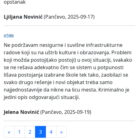
opstanak
Ljiljana Novinić
(Pančevo, 2025-09-17)
#590
Ne podržavam nesigurne i suvišne infrastrukturne
radove koji su na uštrb kulture i obrazovanja. Problem
koji možda postoji(ako postoji) u ovoj situaciji, svakako
se ne rešava adekvatno čim se sistem u potpunosti
lišava postojanja izabrane škole tek tako, zaobilazi se
svako drugo rešenje i novi objekat treba samo
najjednostavnije da nikne na licu mesta. Kriminalno je
jedini opis odgovarajući situaciji.
Jelena Novinić
(Pančevo, 2025-09-19)
«
1
2
3
4
»