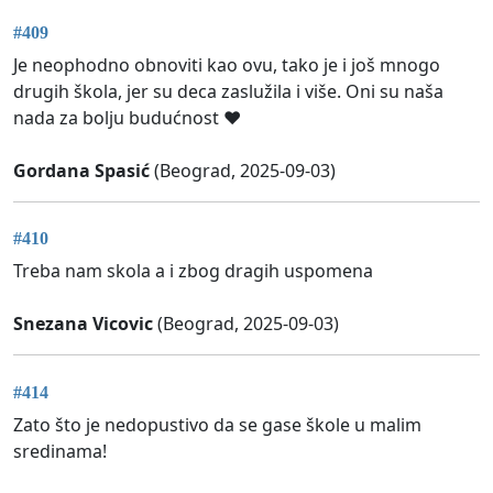
#409
Je neophodno obnoviti kao ovu, tako je i još mnogo
drugih škola, jer su deca zaslužila i više. Oni su naša
nada za bolju budućnost ❤️
Gordana Spasić
(Beograd, 2025-09-03)
#410
Treba nam skola a i zbog dragih uspomena
Snezana Vicovic
(Beograd, 2025-09-03)
#414
Zato što je nedopustivo da se gase škole u malim
sredinama!