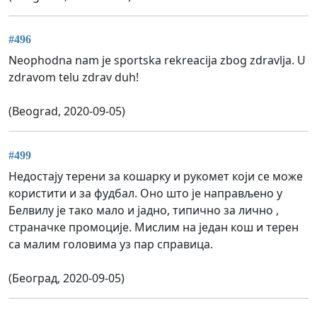
#496
Neophodna nam je sportska rekreacija zbog zdravlja. U
zdravom telu zdrav duh!
(Beograd, 2020-09-05)
#499
Недостају терени за кошарку и рукомет који се може
користити и за фудбал. Оно што је направљено у
Белвилу је тако мало и јадно, типично за лично ,
страначке промоције. Мислим на један кош и терен
са малим головима уз пар справица.
(Београд, 2020-09-05)