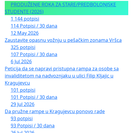
PRODUŽENJE ROKA ZA STARE/PREDBOLONJSKE
STUDENTE (2026)
1 144 potpisi
114 Potpisi / 30 dana
12 May 2026
Zaustavite opasnu vožnju u pešačkim zonama Vršca
325 potpisi
107 Potpisi / 30 dana
6 Jul 2026
Peticija da se napravi pristupna rampa za osobe sa
invaliditetom na nadvoznjaku u ulici Filip Kljajic u
Kragujevcu
101 potpisi
101 Potpisi / 30 dana
29 Jul 2026
Da pružne rampe u Kragujevcu ponovo rade
93 potpisi
93 Potpisi / 30 dana
26 Jul 2026