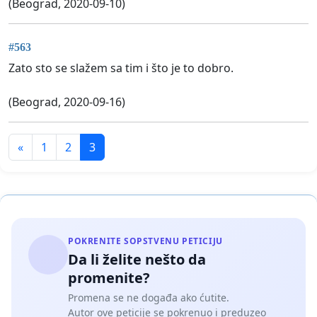
(Beograd, 2020-09-10)
#563
Zato sto se slažem sa tim i što je to dobro.
(Beograd, 2020-09-16)
«
1
2
3
POKRENITE SOPSTVENU PETICIJU
Da li želite nešto da
promenite?
Promena se ne događa ako ćutite.
Autor ove peticije se pokrenuo i preduzeo