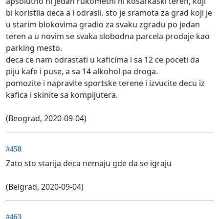
apsolutno ni jedan rukometni ni kosarkaski teren, koji
bi koristila deca a i odrasli. sto je sramota za grad koji je
u starim blokovima gradio za svaku zgradu po jedan
teren a u novim se svaka slobodna parcela prodaje kao
parking mesto.
deca ce nam odrastati u kaficima i sa 12 ce poceti da
piju kafe i puse, a sa 14 alkohol pa droga.
pomozite i napravite sportske terene i izvucite decu iz
kafica i skinite sa kompijutera.
(Beograd, 2020-09-04)
#458
Zato sto starija deca nemaju gde da se igraju
(Belgrad, 2020-09-04)
#463