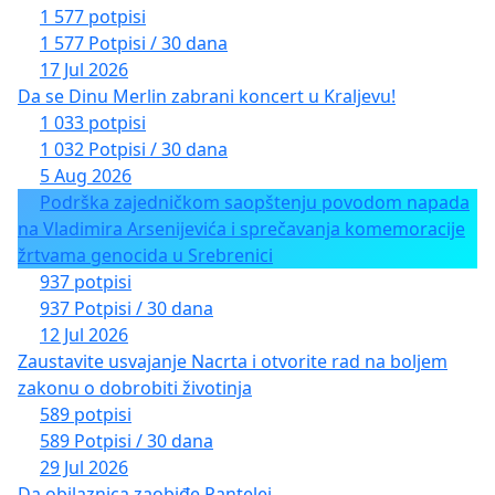
1 577 potpisi
1 577 Potpisi / 30 dana
17 Jul 2026
Da se Dinu Merlin zabrani koncert u Kraljevu!
1 033 potpisi
1 032 Potpisi / 30 dana
5 Aug 2026
Podrška zajedničkom saopštenju povodom napada
na Vladimira Arsenijevića i sprečavanja komemoracije
žrtvama genocida u Srebrenici
937 potpisi
937 Potpisi / 30 dana
12 Jul 2026
Zaustavite usvajanje Nacrta i otvorite rad na boljem
zakonu o dobrobiti životinja
589 potpisi
589 Potpisi / 30 dana
29 Jul 2026
Da obilaznica zaobiđe Pantelej