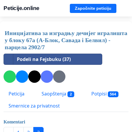
Peticije.online
Započnite peticiju
Иницијатива за изградњу дечијег игралишта
у блоку 67а (А-Блок, Савада i Белвил) -
парцела 2902/7
Podeli na Fejsbuku (37)
Peticija
Saopštenja
Potpisi
2
564
Smernice za privatnost
Komentari