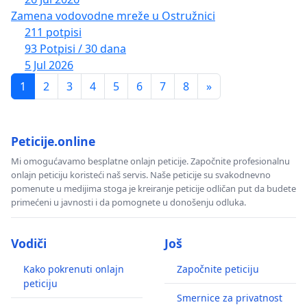
Zamena vodovodne mreže u Ostružnici
211 potpisi
93 Potpisi / 30 dana
5 Jul 2026
1
2
3
4
5
6
7
8
»
Peticije.online
Mi omogućavamo besplatne onlajn peticije. Započnite profesionalnu
onlajn peticiju koristeći naš servis. Naše peticije su svakodnevno
pomenute u medijima stoga je kreiranje peticije odličan put da budete
primećeni u javnosti i da pomognete u donošenju odluka.
Vodiči
Još
Kako pokrenuti onlajn
Započnite peticiju
peticiju
Smernice za privatnost