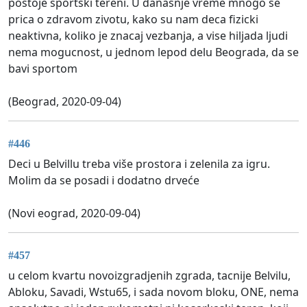
postoje sportski tereni. U danasnje vreme mnogo se
prica o zdravom zivotu, kako su nam deca fizicki
neaktivna, koliko je znacaj vezbanja, a vise hiljada ljudi
nema mogucnost, u jednom lepod delu Beograda, da se
bavi sportom
(Beograd, 2020-09-04)
#446
Deci u Belvillu treba više prostora i zelenila za igru.
Molim da se posadi i dodatno drveće
(Novi eograd, 2020-09-04)
#457
u celom kvartu novoizgradjenih zgrada, tacnije Belvilu,
Abloku, Savadi, Wstu65, i sada novom bloku, ONE, nema