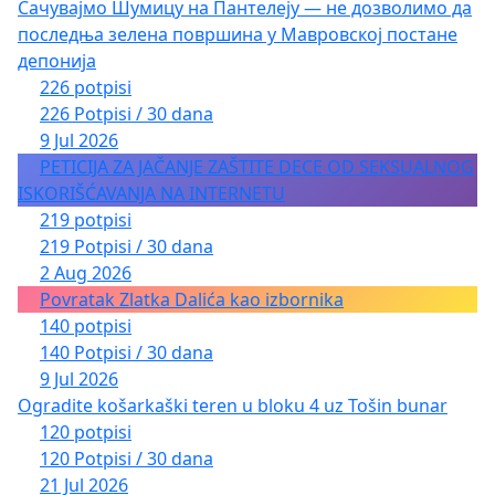
Сачувајмо Шумицу на Пантелеју — не дозволимо да
последња зелена површина у Мавровској постане
депонија
226 potpisi
226 Potpisi / 30 dana
9 Jul 2026
PETICIJA ZA JAČANJE ZAŠTITE DECE OD SEKSUALNOG
ISKORIŠĆAVANJA NA INTERNETU
219 potpisi
219 Potpisi / 30 dana
2 Aug 2026
Povratak Zlatka Dalića kao izbornika
140 potpisi
140 Potpisi / 30 dana
9 Jul 2026
Ogradite košarkaški teren u bloku 4 uz Tošin bunar
120 potpisi
120 Potpisi / 30 dana
21 Jul 2026