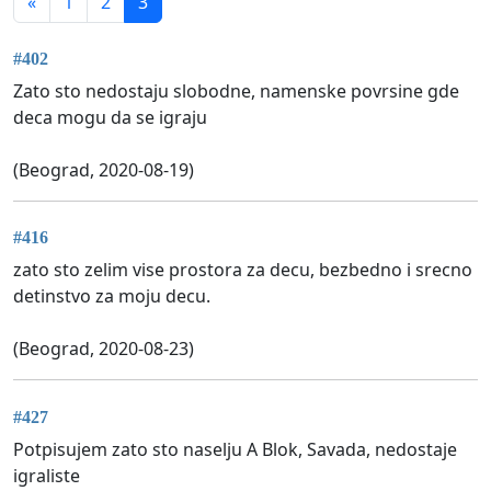
«
1
2
3
#402
Zato sto nedostaju slobodne, namenske povrsine gde
deca mogu da se igraju
(Beograd, 2020-08-19)
#416
zato sto zelim vise prostora za decu, bezbedno i srecno
detinstvo za moju decu.
(Beograd, 2020-08-23)
#427
Potpisujem zato sto naselju A Blok, Savada, nedostaje
igraliste