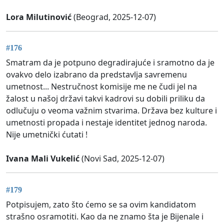
Lora Milutinović
(Beograd, 2025-12-07)
#176
Smatram da je potpuno degradirajuće i sramotno da je
ovakvo delo izabrano da predstavlja savremenu
umetnost... Nestručnost komisije me ne čudi jel na
žalost u našoj državi takvi kadrovi su dobili priliku da
odlučuju o veoma važnim stvarima. Država bez kulture i
umetnosti propada i nestaje identitet jednog naroda.
Nije umetnički ćutati !
Ivana Mali Vukelić
(Novi Sad, 2025-12-07)
#179
Potpisujem, zato što ćemo se sa ovim kandidatom
strašno osramotiti. Kao da ne znamo šta je Bijenale i