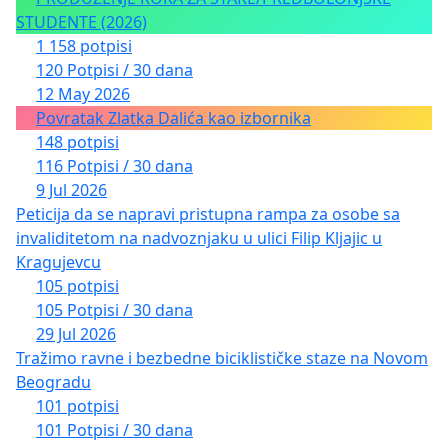
STUDENTE (2026)
1 158 potpisi
120 Potpisi / 30 dana
12 May 2026
Povratak Zlatka Dalića kao izbornika
148 potpisi
116 Potpisi / 30 dana
9 Jul 2026
Peticija da se napravi pristupna rampa za osobe sa
invaliditetom na nadvoznjaku u ulici Filip Kljajic u
Kragujevcu
105 potpisi
105 Potpisi / 30 dana
29 Jul 2026
Tražimo ravne i bezbedne biciklističke staze na Novom
Beogradu
101 potpisi
101 Potpisi / 30 dana