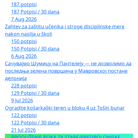
187 potpisi
187 Potpisi / 30 dana
7 Aug 2026
Zahtev za zaštitu učenika i stroge disciplinske mere
nakon nasilja u školi
150 potpisi
150 Potpisi / 30 dana
6 Aug 2026
Сачувајмо Шумицу на Пантелеју — не дозволимо да
последња зелена површина у Мавровској постане
депонија
228 potpisi
129 Potpisi / 30 dana
9 Jul 2026
Ogradite košarkaški teren u bloku 4 uz Tošin bunar
122 potpisi
122 Potpisi / 30 dana
21 Jul 2026
PRODUŽENJE ROKA ZA STARE/PREDBOLONJSKE