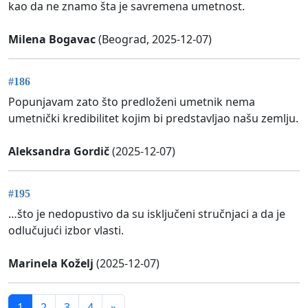
kao da ne znamo šta je savremena umetnost.
Milena Bogavac
(Beograd, 2025-12-07)
#186
Popunjavam zato što predloženi umetnik nema
umetnički kredibilitet kojim bi predstavljao našu zemlju.
Aleksandra Gordič
(2025-12-07)
#195
…što je nedopustivo da su isključeni stručnjaci a da je
odlučujući izbor vlasti.
Marinela Koželj
(2025-12-07)
1
2
3
4
»