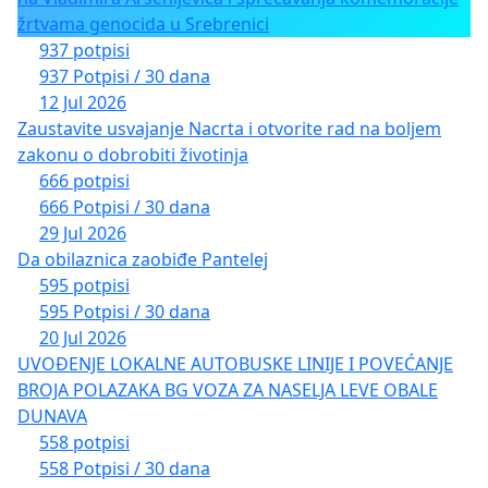
žrtvama genocida u Srebrenici
937 potpisi
937 Potpisi / 30 dana
12 Jul 2026
Zaustavite usvajanje Nacrta i otvorite rad na boljem
zakonu o dobrobiti životinja
666 potpisi
666 Potpisi / 30 dana
29 Jul 2026
Da obilaznica zaobiđe Pantelej
595 potpisi
595 Potpisi / 30 dana
20 Jul 2026
UVOĐENJE LOKALNE AUTOBUSKE LINIJE I POVEĆANJE
BROJA POLAZAKA BG VOZA ZA NASELJA LEVE OBALE
DUNAVA
558 potpisi
558 Potpisi / 30 dana