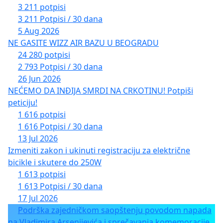
3 211 potpisi
3 211 Potpisi / 30 dana
5 Aug 2026
NE GASITE WIZZ AIR BAZU U BEOGRADU
24 280 potpisi
2 793 Potpisi / 30 dana
26 Jun 2026
NEĆEMO DA INĐIJA SMRDI NA CRKOTINU! Potpiši
peticiju!
1 616 potpisi
1 616 Potpisi / 30 dana
13 Jul 2026
Izmeniti zakon i ukinuti registraciju za električne
bicikle i skutere do 250W
1 613 potpisi
1 613 Potpisi / 30 dana
17 Jul 2026
Podrška zajedničkom saopštenju povodom napada
na Vladimira Arsenijevića i sprečavanja komemoracije