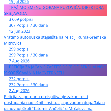
19 Jul 2026
TRAŽIMO SMENU GORANA PUZOVIĆA, DIREKTORA
SRBIJAVODA
3 609 potpisi
307 Potpisi / 30 dana
12 Jun 2023
Vratimo autobuska stajališta na relaciji Ruma-Sremska
Mitrovica
299 potpisi
299 Potpisi / 30 dana
7 Aug 2026
PETICIJA ZA JAČANJE ZAŠTITE DECE OD SEKSUALNOG
ISKORIŠĆAVANJA NA INTERNETU
232 potpisi
232 Potpisi / 30 dana
2 Aug 2026
Peticija za potpuno preispitivanje zakonitosti
postupanja nadležnih institucija povodom događaja u
osnovnoj školi “Tatomir Anđelić” u Mrčajevcima