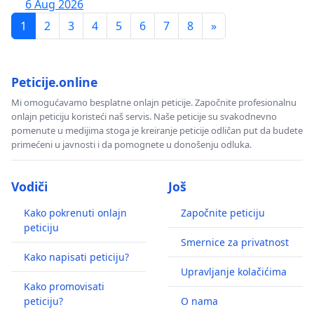
6 Aug 2026
1
2
3
4
5
6
7
8
»
Peticije.online
Mi omogućavamo besplatne onlajn peticije. Započnite profesionalnu
onlajn peticiju koristeći naš servis. Naše peticije su svakodnevno
pomenute u medijima stoga je kreiranje peticije odličan put da budete
primećeni u javnosti i da pomognete u donošenju odluka.
Vodiči
Još
Kako pokrenuti onlajn
Započnite peticiju
peticiju
Smernice za privatnost
Kako napisati peticiju?
Upravljanje kolačićima
Kako promovisati
peticiju?
O nama