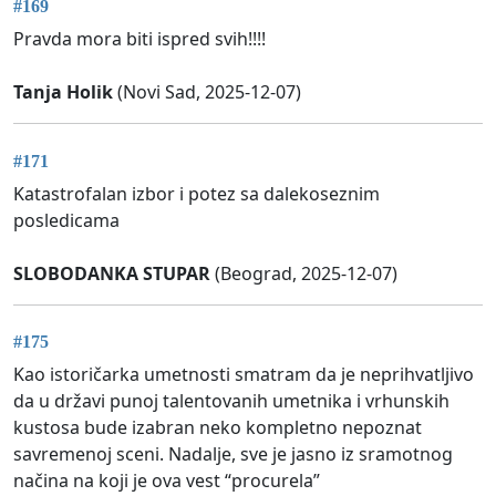
#169
Pravda mora biti ispred svih!!!!
Tanja Holik
(Novi Sad, 2025-12-07)
#171
Katastrofalan izbor i potez sa dalekoseznim
posledicama
SLOBODANKA STUPAR
(Beograd, 2025-12-07)
#175
Kao istoričarka umetnosti smatram da je neprihvatljivo
da u državi punoj talentovanih umetnika i vrhunskih
kustosa bude izabran neko kompletno nepoznat
savremenoj sceni. Nadalje, sve je jasno iz sramotnog
načina na koji je ova vest “procurela”