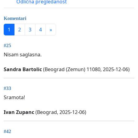
Odlična pregledanost
Komentari
1
2
3
4
»
#25
Nisam saglasna.
Sandra Bartolic
(Beograd (Zemun) 11080, 2025-12-06)
#33
Sramota!
Ivan Zupanc
(Beograd, 2025-12-06)
#42