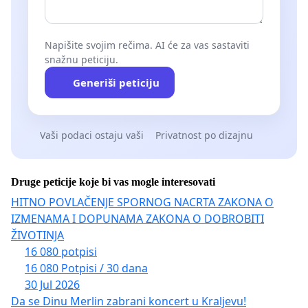
Napišite svojim rečima. AI će za vas sastaviti
snažnu peticiju.
Generiši peticiju
Vaši podaci ostaju vaši
Privatnost po dizajnu
Druge peticije koje bi vas mogle interesovati
HITNO POVLAČENJE SPORNOG NACRTA ZAKONA O
IZMENAMA I DOPUNAMA ZAKONA O DOBROBITI
ŽIVOTINJA
16 080 potpisi
16 080 Potpisi / 30 dana
30 Jul 2026
Da se Dinu Merlin zabrani koncert u Kraljevu!