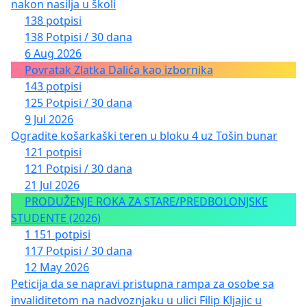
nakon nasilja u školi
138 potpisi
138 Potpisi / 30 dana
6 Aug 2026
Povratak Zlatka Dalića kao izbornika
143 potpisi
125 Potpisi / 30 dana
9 Jul 2026
Ogradite košarkaški teren u bloku 4 uz Tošin bunar
121 potpisi
121 Potpisi / 30 dana
21 Jul 2026
PRODUŽENJE ROKA ZA STARE/PREDBOLONJSKE
STUDENTE (2026)
1 151 potpisi
117 Potpisi / 30 dana
12 May 2026
Peticija da se napravi pristupna rampa za osobe sa
invaliditetom na nadvoznjaku u ulici Filip Kljajic u