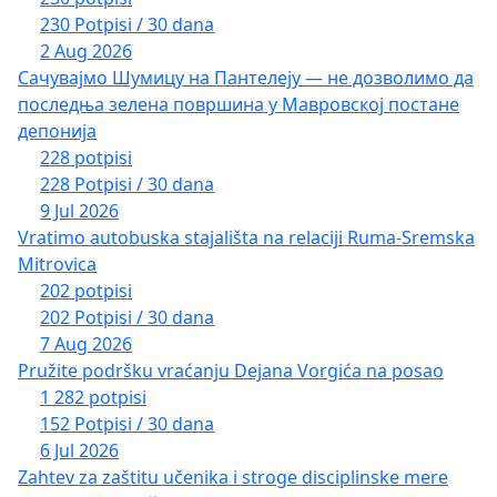
230 Potpisi / 30 dana
2 Aug 2026
Сачувајмо Шумицу на Пантелеју — не дозволимо да
последња зелена површина у Мавровској постане
депонија
228 potpisi
228 Potpisi / 30 dana
9 Jul 2026
Vratimo autobuska stajališta na relaciji Ruma-Sremska
Mitrovica
202 potpisi
202 Potpisi / 30 dana
7 Aug 2026
Pružite podršku vraćanju Dejana Vorgića na posao
1 282 potpisi
152 Potpisi / 30 dana
6 Jul 2026
Zahtev za zaštitu učenika i stroge disciplinske mere