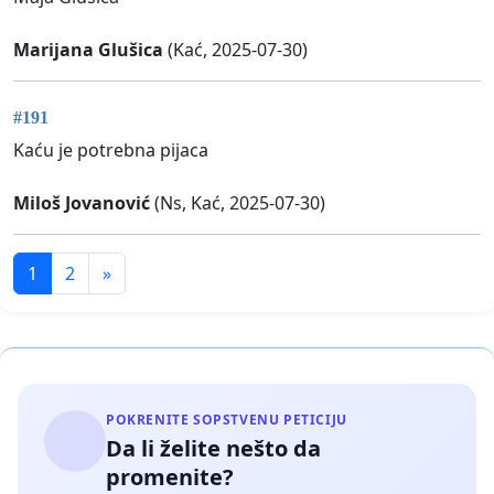
Marijana Glušica
(Kać, 2025-07-30)
#191
Kaću je potrebna pijaca
Miloš Jovanović
(Ns, Kać, 2025-07-30)
1
2
»
POKRENITE SOPSTVENU PETICIJU
Da li želite nešto da
promenite?