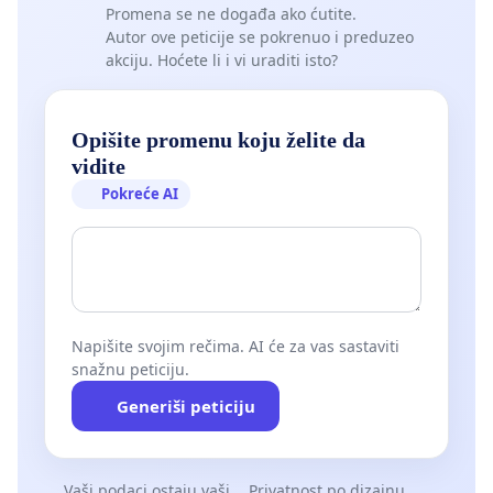
Promena se ne događa ako ćutite.
Autor ove peticije se pokrenuo i preduzeo
akciju. Hoćete li i vi uraditi isto?
Opišite promenu koju želite da
vidite
Pokreće AI
Napišite svojim rečima. AI će za vas sastaviti
snažnu peticiju.
Generiši peticiju
Vaši podaci ostaju vaši
Privatnost po dizajnu