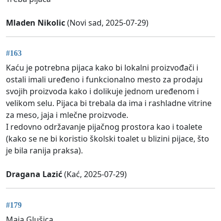
Mladen Nikolic
(Novi sad, 2025-07-29)
#163
Kaću je potrebna pijaca kako bi lokalni proizvođači i
ostali imali uređeno i funkcionalno mesto za prodaju
svojih proizvoda kako i dolikuje jednom uređenom i
velikom selu. Pijaca bi trebala da ima i rashladne vitrine
za meso, jaja i mlečne proizvode.
I redovno održavanje pijačnog prostora kao i toalete
(kako se ne bi koristio školski toalet u blizini pijace, što
je bila ranija praksa).
Dragana Lazić
(Kać, 2025-07-29)
#179
Maja Glušica