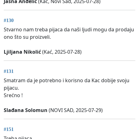
Jasna Anđelić
(Kać, Novi Sad, 2025-07-28)
#130
Stvarno nam treba pijaca da naši ljudi mogu da prodaju
ono što su proizveli.
Ljiljana Nikolić
(Kać, 2025-07-28)
#131
Smatram da je potrebno i korisno da Kac dobije svoju
pijacu.
Srećno !
Slađana Solomun
(NOVI SAD, 2025-07-29)
#151
Treba pijaca