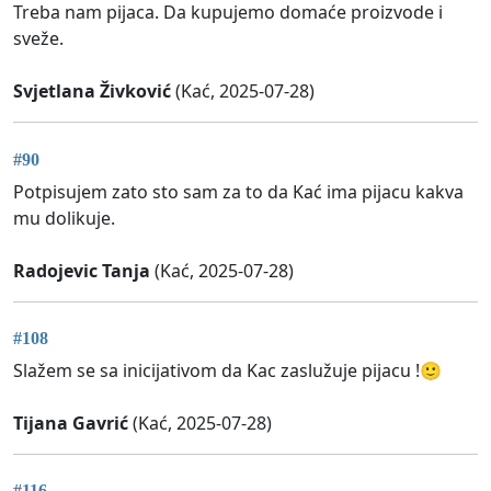
Treba nam pijaca. Da kupujemo domaće proizvode i
sveže.
Svjetlana Živković
(Kać, 2025-07-28)
#90
Potpisujem zato sto sam za to da Kać ima pijacu kakva
mu dolikuje.
Radojevic Tanja
(Kać, 2025-07-28)
#108
Slažem se sa inicijativom da Kac zaslužuje pijacu !🙂
Tijana Gavrić
(Kać, 2025-07-28)
#116