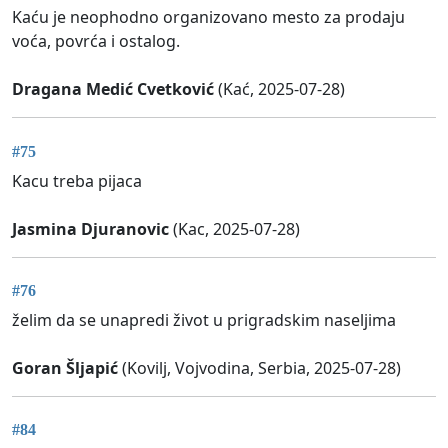
Kaću je neophodno organizovano mesto za prodaju
voća, povrća i ostalog.
Dragana Medić Cvetković
(Kać, 2025-07-28)
#75
Kacu treba pijaca
Jasmina Djuranovic
(Kac, 2025-07-28)
#76
želim da se unapredi život u prigradskim naseljima
Goran Šljapić
(Kovilj, Vojvodina, Serbia, 2025-07-28)
#84