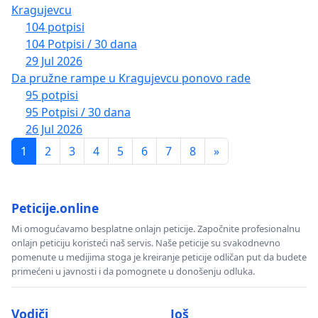
Kragujevcu
104 potpisi
104 Potpisi / 30 dana
29 Jul 2026
Da pružne rampe u Kragujevcu ponovo rade
95 potpisi
95 Potpisi / 30 dana
26 Jul 2026
1
2
3
4
5
6
7
8
»
Peticije.online
Mi omogućavamo besplatne onlajn peticije. Započnite profesionalnu
onlajn peticiju koristeći naš servis. Naše peticije su svakodnevno
pomenute u medijima stoga je kreiranje peticije odličan put da budete
primećeni u javnosti i da pomognete u donošenju odluka.
Vodiči
Još