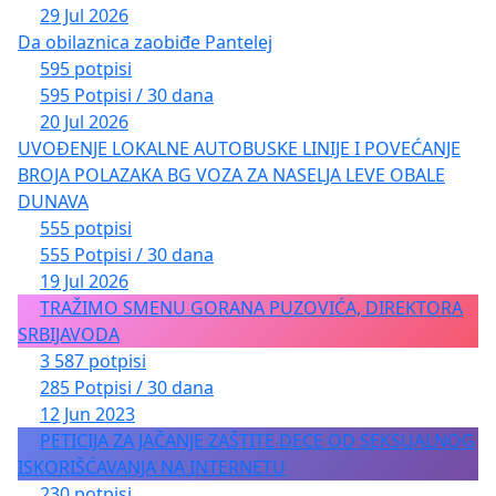
29 Jul 2026
Da obilaznica zaobiđe Pantelej
595 potpisi
595 Potpisi / 30 dana
20 Jul 2026
UVOĐENJE LOKALNE AUTOBUSKE LINIJE I POVEĆANJE
BROJA POLAZAKA BG VOZA ZA NASELJA LEVE OBALE
DUNAVA
555 potpisi
555 Potpisi / 30 dana
19 Jul 2026
TRAŽIMO SMENU GORANA PUZOVIĆA, DIREKTORA
SRBIJAVODA
3 587 potpisi
285 Potpisi / 30 dana
12 Jun 2023
PETICIJA ZA JAČANJE ZAŠTITE DECE OD SEKSUALNOG
ISKORIŠĆAVANJA NA INTERNETU
230 potpisi