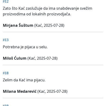
#12
Zato što Kać zaslužuje da ima snabdevanje svežim
proizvodima od lokalnih proizvodjača.
Mirjana Šuštum
(Kać, 2025-07-28)
#13
Potrebna je pijaca u selu.
Miloš Ćulum
(Kać, 2025-07-28)
#18
Zelim da Kać ima pijacu.
Milana Medarević
(Kaċ, 2025-07-28)
#19