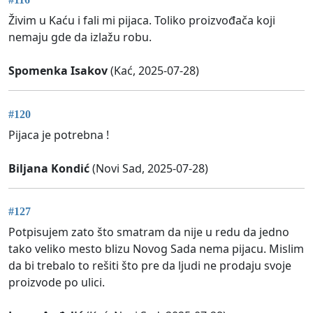
Živim u Kaću i fali mi pijaca. Toliko proizvođača koji
nemaju gde da izlažu robu.
Spomenka Isakov
(Kać, 2025-07-28)
#120
Pijaca je potrebna !
Biljana Kondić
(Novi Sad, 2025-07-28)
#127
Potpisujem zato što smatram da nije u redu da jedno
tako veliko mesto blizu Novog Sada nema pijacu. Mislim
da bi trebalo to rešiti što pre da ljudi ne prodaju svoje
proizvode po ulici.