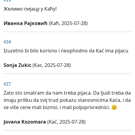
Желимо пијацу у Каћу!
Иванка Рајковић
(Каћ, 2025-07-28)
#24
Izuzetno bi bilo korisno i neophodno da Kać ima pijacu
Sonja Zukic
(Kac, 2025-07-28)
#27
Zato sto smatram da nam treba pijaca. Da ljudi treba da
imaju priliku da svij trud pokazu stanovnicima Kaća, i da
se više cene mali biznisi, i mali poljoprivrednici. 😊
Jovana Kozomara
(Kać, 2025-07-28)