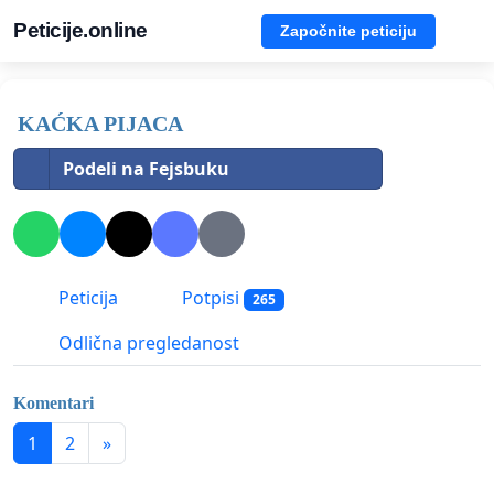
Peticije.online
Započnite peticiju
KAĆKA PIJACA
Podeli na Fejsbuku
Peticija
Potpisi
265
Odlična pregledanost
Komentari
1
2
»