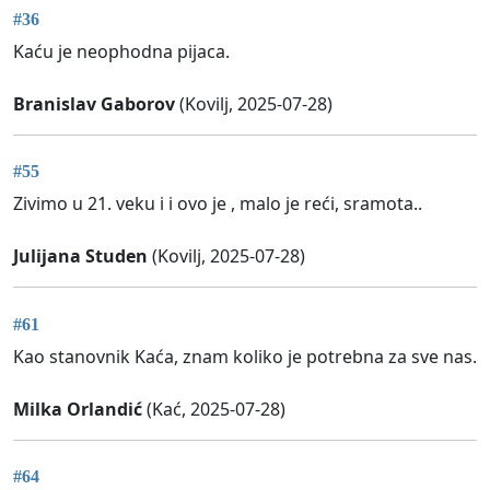
#36
Kaću je neophodna pijaca.
Branislav Gaborov
(Kovilj, 2025-07-28)
#55
Zivimo u 21. veku i i ovo je , malo je reći, sramota..
Julijana Studen
(Kovilj, 2025-07-28)
#61
Kao stanovnik Kaća, znam koliko je potrebna za sve nas.
Milka Orlandić
(Kać, 2025-07-28)
#64