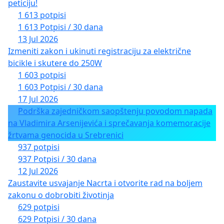
peticiju!
1 613 potpisi
1 613 Potpisi / 30 dana
13 Jul 2026
Izmeniti zakon i ukinuti registraciju za električne
bicikle i skutere do 250W
1 603 potpisi
1 603 Potpisi / 30 dana
17 Jul 2026
Podrška zajedničkom saopštenju povodom napada
na Vladimira Arsenijevića i sprečavanja komemoracije
žrtvama genocida u Srebrenici
937 potpisi
937 Potpisi / 30 dana
12 Jul 2026
Zaustavite usvajanje Nacrta i otvorite rad na boljem
zakonu o dobrobiti životinja
629 potpisi
629 Potpisi / 30 dana