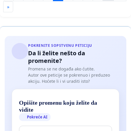
»
POKRENITE SOPSTVENU PETICIJU
Da li želite nešto da
promenite?
Promena se ne događa ako ćutite.
Autor ove peticije se pokrenuo i preduzeo
akciju. Hoćete li i vi uraditi isto?
Opišite promenu koju želite da
vidite
Pokreće AI