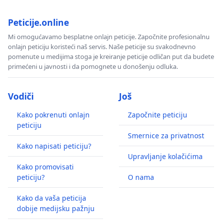
Peticije.online
Mi omogućavamo besplatne onlajn peticije. Započnite profesionalnu
onlajn peticiju koristeći naš servis. Naše peticije su svakodnevno
pomenute u medijima stoga je kreiranje peticije odličan put da budete
primećeni u javnosti i da pomognete u donošenju odluka.
Vodiči
Još
Kako pokrenuti onlajn
Započnite peticiju
peticiju
Smernice za privatnost
Kako napisati peticiju?
Upravljanje kolačićima
Kako promovisati
peticiju?
O nama
Kako da vaša peticija
dobije medijsku pažnju