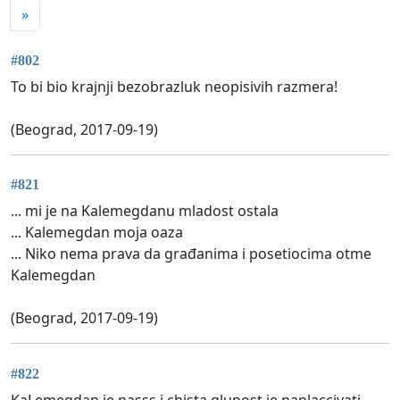
»
#802
To bi bio krajnji bezobrazluk neopisivih razmera!
(Beograd, 2017-09-19)
#821
... mi je na Kalemegdanu mladost ostala
... Kalemegdan moja oaza
... Niko nema prava da građanima i posetiocima otme
Kalemegdan
(Beograd, 2017-09-19)
#822
KaLemegdan je nasss i chista glupost je naplaccivati