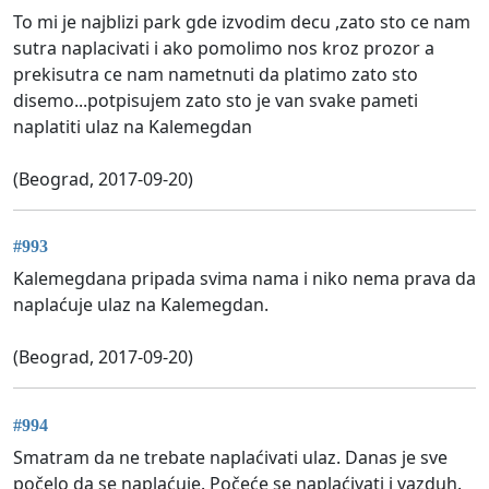
To mi je najblizi park gde izvodim decu ,zato sto ce nam
sutra naplacivati i ako pomolimo nos kroz prozor a
prekisutra ce nam nametnuti da platimo zato sto
disemo...potpisujem zato sto je van svake pameti
naplatiti ulaz na Kalemegdan
(Beograd, 2017-09-20)
#993
Kalemegdana pripada svima nama i niko nema prava da
naplaćuje ulaz na Kalemegdan.
(Beograd, 2017-09-20)
#994
Smatram da ne trebate naplaćivati ulaz. Danas je sve
počelo da se naplaćuje. Počeće se naplaćivati i vazduh.