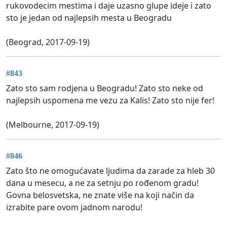
rukovodecim mestima i daje uzasno glupe ideje i zato
sto je jedan od najlepsih mesta u Beogradu
(Beograd, 2017-09-19)
#843
Zato sto sam rodjena u Beogradu! Zato sto neke od
najlepsih uspomena me vezu za Kalis! Zato sto nije fer!
(Melbourne, 2017-09-19)
#846
Zato što ne omogućavate ljudima da zarade za hleb 30
dana u mesecu, a ne za setnju po rođenom gradu!
Govna belosvetska, ne znate više na koji način da
izrabite pare ovom jadnom narodu!