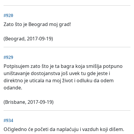
#920
Zato što je Beograd moj grad!
(Beograd, 2017-09-19)
#929
Potpisujem zato što je ta bagra koja smišlja potpuno
uništavanje dostojanstva još uvek tu gde jeste i
direktno je uticala na moj život i odluku da odem
odande.
(Brisbane, 2017-09-19)
#934
Očigledno će početi da naplaćuju i vazduh koji dišem.