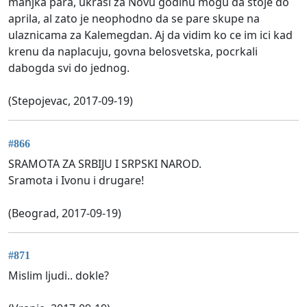
manjka para, ukrasi za Novu godinu mogu da stoje do
aprila, al zato je neophodno da se pare skupe na
ulaznicama za Kalemegdan. Aj da vidim ko ce im ici kad
krenu da naplacuju, govna belosvetska, pocrkali
dabogda svi do jednog.
(Stepojevac, 2017-09-19)
#866
SRAMOTA ZA SRBIJU I SRPSKI NAROD.
Sramota i Ivonu i drugare!
(Beograd, 2017-09-19)
#871
Mislim ljudi.. dokle?