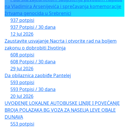
na Vladimira Arsenijevića i sprečavanja komemoracije
žrtvama genocida u Srebrenici
937 potpisi
937 Potpisi / 30 dana
12 Jul 2026
Zaustavite usvajanje Nacrta i otvorite rad na boljem
zakonu o dobrobiti životinja
608 potpisi
608 Potpisi / 30 dana
29 Jul 2026
Da obilaznica zaobiđe Pantelej
593 potpisi
593 Potpisi / 30 dana
20 Jul 2026
UVOĐENJE LOKALNE AUTOBUSKE LINIJE I POVEĆANJE
BROJA POLAZAKA BG VOZA ZA NASELJA LEVE OBALE
DUNAVA
553 potpisi