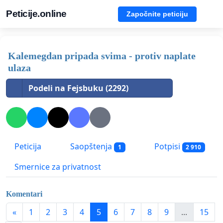
Peticije.online
Započnite peticiju
Kalemegdan pripada svima - protiv naplate
ulaza
Podeli na Fejsbuku (2292)
Peticija
Saopštenja
Potpisi
1
2 910
Smernice za privatnost
Komentari
«
1
2
3
4
5
6
7
8
9
...
15