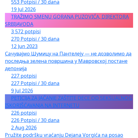
553 Potpisi / 30 dana
19 Jul 2026
TRAŽIMO SMENU GORANA PUZOVIĆA, DIREKTORA
SRBIJAVODA
3 572 potpisi
270 Potpisi / 30 dana
12 Jun 2023
Сачувајмо Шумицу на Пантелеју — не дозволимо да
последња зелена површина у Мавровској постане
депонија
227 potpisi
227 Potpisi / 30 dana
9 Jul 2026
PETICIJA ZA JAČANJE ZAŠTITE DECE OD SEKSUALNOG
ISKORIŠĆAVANJA NA INTERNETU
226 potpisi
226 Potpisi / 30 dana
2 Aug 2026
Pružite podršku vraćanju Dejana Vorgića na posao