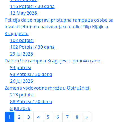
116 Potpisi / 30 dana
12 May 2026
Peticija da se napravi pristupna rampa za osobe sa
invaliditetom na nadvoznjaku u ulici Filip Kljajic u
Kragujevcu
102 potpisi
102 Potpisi / 30 dana
29 Jul 2026
Da pružne rampe u Kragujevcu ponovo rade
93 potpisi
93 Potpisi / 30 dana
26 Jul 2026
Zamena vodovodne mreže u Ostružnici
213 potpisi
88 Potpisi / 30 dana
5 Jul 2026
1
2
3
4
5
6
7
8
»