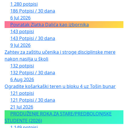
1 280 potpisi
186 Potpisi / 30 dana
6 Jul 2026
Povratak Zlatka Dalića kao izbornika
143 potpisi
143 Potpisi / 30 dana
9 Jul 2026
Zahtev za zaštitu učenika i stroge disciplinske mere
nakon nasilja u školi
132 potpisi
132 Potpisi / 30 dana
6 Aug 2026
Ogradite košarkaški teren u bloku 4 uz Tošin bunar
121 potpisi
121 Potpisi / 30 dana
21 Jul 2026
PRODUŽENJE ROKA ZA STARE/PREDBOLONJSKE
STUDENTE (2026)
1 149 potpisi