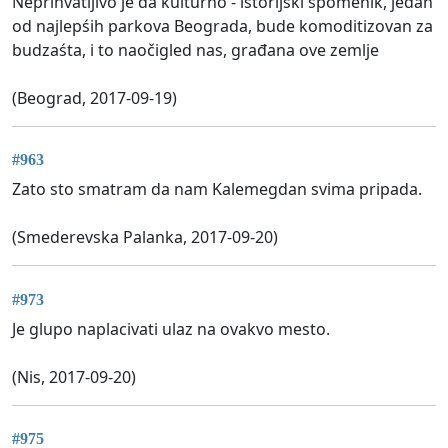
Neprihvatljivo je da kulturno - istorijski spomenik, jedan
od najlepśih parkova Beograda, bude komoditizovan za
budzaśta, i to naočigled nas, građana ove zemlje
(Beograd, 2017-09-19)
#963
Zato sto smatram da nam Kalemegdan svima pripada.
(Smederevska Palanka, 2017-09-20)
#973
Je glupo naplacivati ulaz na ovakvo mesto.
(Nis, 2017-09-20)
#975