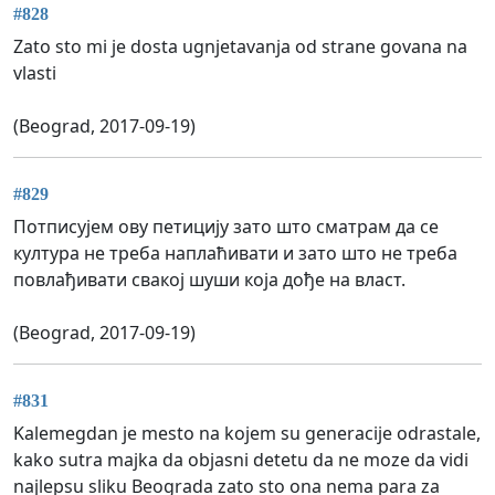
#828
Zato sto mi je dosta ugnjetavanja od strane govana na
vlasti
(Beograd, 2017-09-19)
#829
Потписујем ову петицију зато што сматрам да се
култура не треба наплаћивати и зато што не треба
повлађивати свакој шуши која дође на власт.
(Beograd, 2017-09-19)
#831
Kalemegdan je mesto na kojem su generacije odrastale,
kako sutra majka da objasni detetu da ne moze da vidi
najlepsu sliku Beograda zato sto ona nema para za