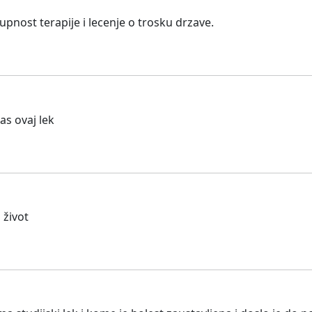
pnost terapije i lecenje o trosku drzave.
as ovaj lek
 život