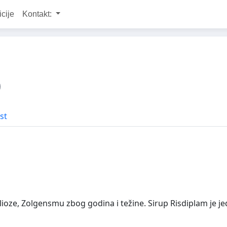
icije
Kontakt:
st
ze, Zolgensmu zbog godina i težine. Sirup Risdiplam je j