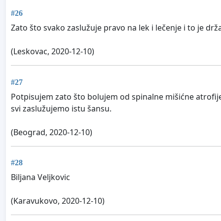
#26
Zato što svako zaslužuje pravo na lek i lečenje i to je d
(Leskovac, 2020-12-10)
#27
Potpisujem zato što bolujem od spinalne mišićne atrofije 
svi zaslužujemo istu šansu.
(Beograd, 2020-12-10)
#28
Biljana Veljkovic
(Karavukovo, 2020-12-10)