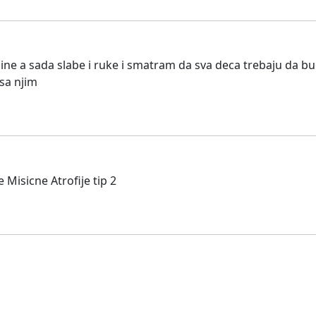
ne a sada slabe i ruke i smatram da sva deca trebaju da bu
sa njim
 Misicne Atrofije tip 2