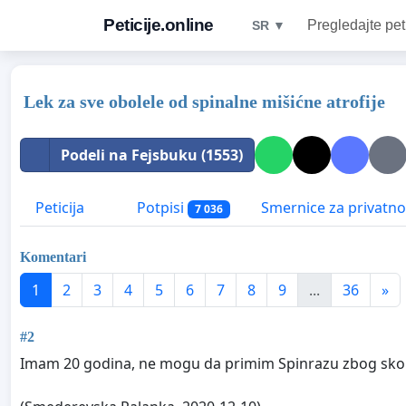
Peticije.online
Pregledajte pet
SR ▼
Lek za sve obolele od spinalne mišićne atrofije
Podeli na Fejsbuku (1553)
Peticija
Potpisi
Smernice za privatno
7 036
Komentari
1
2
3
4
5
6
7
8
9
...
36
»
#2
Imam 20 godina, ne mogu da primim Spinrazu zbog skolio