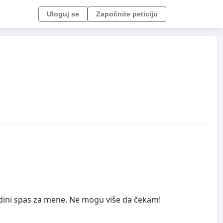
Uloguj se
Započnite peticiju
edini spas za mene. Ne mogu više da čekam!