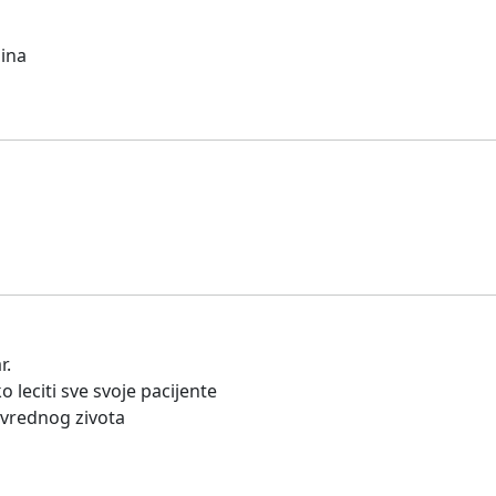
dina
r.
 leciti sve svoje pacijente
e vrednog zivota