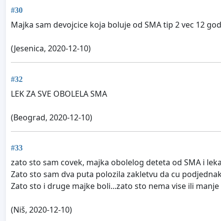
#30
Majka sam devojcice koja boluje od SMA tip 2 vec 12 go
(Jesenica, 2020-12-10)
#32
LEK ZA SVE OBOLELA SMA
(Beograd, 2020-12-10)
#33
zato sto sam covek, majka obolelog deteta od SMA i leka
Zato sto sam dva puta polozila zakletvu da cu podjednako
Zato sto i druge majke boli...zato sto nema vise ili manj
(Niš, 2020-12-10)