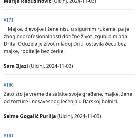
Marija Radusinovic
(Ulcinj, 2024-11-03)
#171
~ Majke, djevojke i žene nisu u sigurnim rukama, pa je
zbog neprofesionalnosti dotične život izgubila mlada
Drita. Oduzela je život mladoj Driti, ostavila ðecu bez
majke, roditelje bez ćerke.
Sara Iljazi
(Ulcinj, 2024-11-03)
#180
Zato sto je vreme da zaštite svoje građane, majke, žene
od torture i nesavesnog lečenja u Barskoj bolnici.
Selma Gogalić Purlija
(Ulcinj, 2024-11-03)
#181