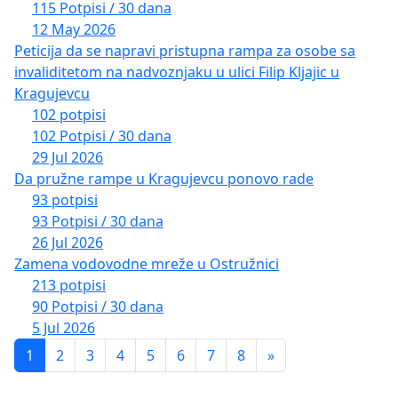
115 Potpisi / 30 dana
12 May 2026
Peticija da se napravi pristupna rampa za osobe sa
invaliditetom na nadvoznjaku u ulici Filip Kljajic u
Kragujevcu
102 potpisi
102 Potpisi / 30 dana
29 Jul 2026
Da pružne rampe u Kragujevcu ponovo rade
93 potpisi
93 Potpisi / 30 dana
26 Jul 2026
Zamena vodovodne mreže u Ostružnici
213 potpisi
90 Potpisi / 30 dana
5 Jul 2026
1
2
3
4
5
6
7
8
»