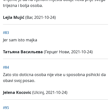
trijezna i bolja osoba.
Lejla Mujić
(Bar, 2021-10-24)
#83
Jer sam isto majka
Татьяна Васильева
(Герцег Нови, 2021-10-24)
#84
Zato sto doticna osoba nije vise u sposobna psihicki da
obavi svoj posao.
Jelena Kocovic
(Ulcinj, 2021-10-24)
#95