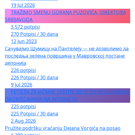
19 Jul 2026
TRAŽIMO SMENU GORANA PUZOVIĆA, DIREKTORA
SRBIJAVODA
3 572 potpisi
270 Potpisi / 30 dana
12 Jun 2023
Сачувајмо Шумицу на Пантелеју — не дозволимо да
последња зелена површина у Мавровској постане
депонија
226 potpisi
226 Potpisi / 30 dana
9 Jul 2026
PETICIJA ZA JAČANJE ZAŠTITE DECE OD SEKSUALNOG
ISKORIŠĆAVANJA NA INTERNETU
225 potpisi
225 Potpisi / 30 dana
2 Aug 2026
Pružite podršku vraćanju Dejana Vorgića na posao