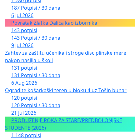
1 280 potpisi
187 Potpisi / 30 dana
6 Jul 2026
Povratak Zlatka Dalića kao izbornika
143 potpisi
143 Potpisi / 30 dana
9 Jul 2026
Zahtev za zaštitu učenika i stroge disciplinske mere
nakon nasilja u školi
131 potpisi
131 Potpisi / 30 dana
6 Aug 2026
Ogradite košarkaški teren u bloku 4 uz Tošin bunar
120 potpisi
120 Potpisi / 30 dana
21 Jul 2026
PRODUŽENJE ROKA ZA STARE/PREDBOLONJSKE
STUDENTE (2026)
1 148 potpisi