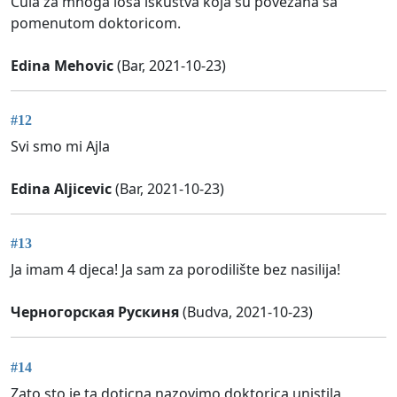
Cula za mnoga losa iskustva koja su povezana sa
pomenutom doktoricom.
Edina Mehovic
(Bar, 2021-10-23)
#12
Svi smo mi Ajla
Edina Aljicevic
(Bar, 2021-10-23)
#13
Ja imam 4 djeca! Ja sam za porodilište bez nasilija!
Черногорская Рускиня
(Budva, 2021-10-23)
#14
Zato sto je ta doticna nazovimo doktorica unistila