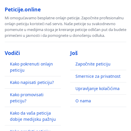
Peticije.online
Mi omogućavamo besplatne onlajn peticije. Započnite profesionalnu
onlajn peticiju koristeći naš servis. Naše peticije su svakodnevno
pomenute u medijima stoga je kreiranje peticije odličan put da budete
primećeni u javnosti i da pomognete u donošenju odluka.
Vodiči
Još
Kako pokrenuti onlajn
Započnite peticiju
peticiju
Smernice za privatnost
Kako napisati peticiju?
Upravljanje kolačićima
Kako promovisati
peticiju?
O nama
Kako da vaša peticija
dobije medijsku pažnju