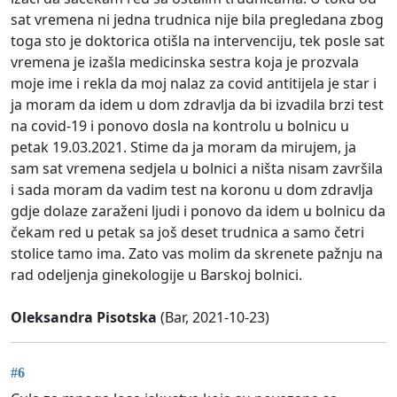
sat vremena ni jedna trudnica nije bila pregledana zbog
toga sto je doktorica otišla na intervenciju, tek posle sat
vremena je izašla medicinska sestra koja je prozvala
moje ime i rekla da moj nalaz za covid antitijela je star i
ja moram da idem u dom zdravlja da bi izvadila brzi test
na covid-19 i ponovo dosla na kontrolu u bolnicu u
petak 19.03.2021. Stime da ja moram da mirujem, ja
sam sat vremena sedjela u bolnici a ništa nisam završila
i sada moram da vadim test na koronu u dom zdravlja
gdje dolaze zaraženi ljudi i ponovo da idem u bolnicu da
čekam red u petak sa još deset trudnica a samo četri
stolice tamo ima. Zato vas molim da skrenete pažnju na
rad odeljenja ginekologije u Barskoj bolnici.
Oleksandra Pisotska
(Bar, 2021-10-23)
#6