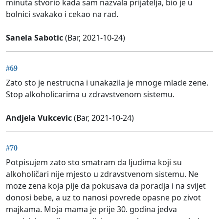
minuta stvorio kada sam nazvala prijatelja, bio je u
bolnici svakako i cekao na rad.
Sanela Sabotic
(Bar, 2021-10-24)
#69
Zato sto je nestrucna i unakazila je mnoge mlade zene.
Stop alkoholicarima u zdravstvenom sistemu.
Andjela Vukcevic
(Bar, 2021-10-24)
#70
Potpisujem zato sto smatram da ljudima koji su
alkoholičari nije mjesto u zdravstvenom sistemu. Ne
moze zena koja pije da pokusava da poradja i na svijet
donosi bebe, a uz to nanosi povrede opasne po zivot
majkama. Moja mama je prije 30. godina jedva