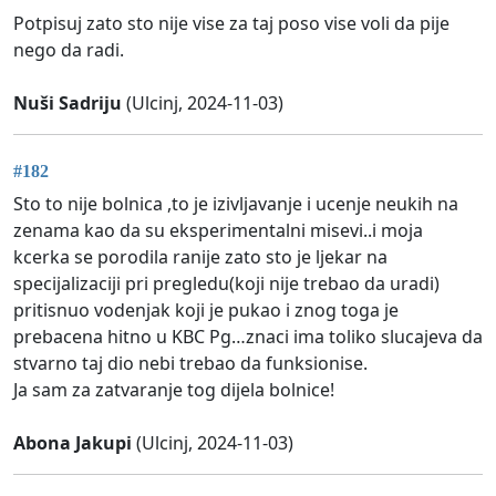
Potpisuj zato sto nije vise za taj poso vise voli da pije
nego da radi.
Nuši Sadriju
(Ulcinj, 2024-11-03)
#182
Sto to nije bolnica ,to je izivljavanje i ucenje neukih na
zenama kao da su eksperimentalni misevi..i moja
kcerka se porodila ranije zato sto je ljekar na
specijalizaciji pri pregledu(koji nije trebao da uradi)
pritisnuo vodenjak koji je pukao i znog toga je
prebacena hitno u KBC Pg…znaci ima toliko slucajeva da
stvarno taj dio nebi trebao da funksionise.
Ja sam za zatvaranje tog dijela bolnice!
Abona Jakupi
(Ulcinj, 2024-11-03)