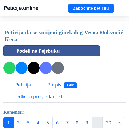
Peticije.online
Započnite peticiju
Peticija da se smijeni ginekolog Vesna Đokvučić
Keca
Podeli na Fejsbuku
Peticija
Potpisi
3 941
Odlična pregledanost
Komentari
1
2
3
4
5
6
7
8
9
...
20
»