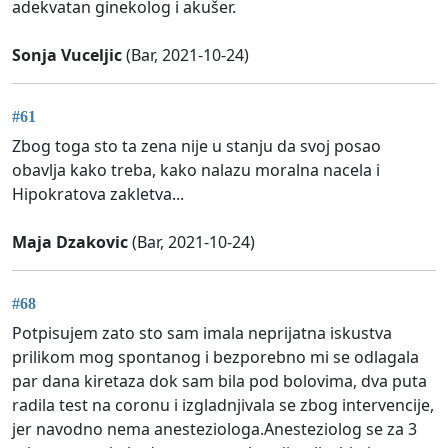
adekvatan ginekolog i akušer.
Sonja Vuceljic
(Bar, 2021-10-24)
#61
Zbog toga sto ta zena nije u stanju da svoj posao
obavlja kako treba, kako nalazu moralna nacela i
Hipokratova zakletva...
Maja Dzakovic
(Bar, 2021-10-24)
#68
Potpisujem zato sto sam imala neprijatna iskustva
prilikom mog spontanog i bezporebno mi se odlagala
par dana kiretaza dok sam bila pod bolovima, dva puta
radila test na coronu i izgladnjivala se zbog intervencije,
jer navodno nema anesteziologa.Anesteziolog se za 3