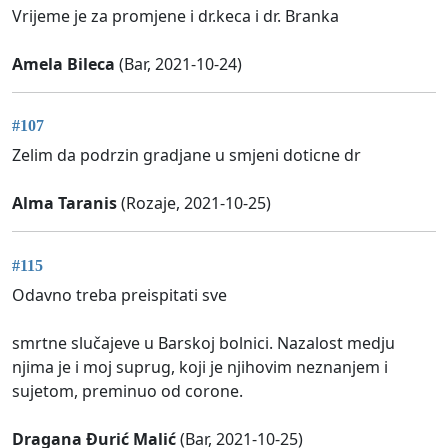
Vrijeme je za promjene i dr.keca i dr. Branka
Amela Bileca
(Bar, 2021-10-24)
#107
Zelim da podrzin gradjane u smjeni doticne dr
Alma Taranis
(Rozaje, 2021-10-25)
#115
Odavno treba preispitati sve
smrtne slučajeve u Barskoj bolnici. Nazalost medju
njima je i moj suprug, koji je njihovim neznanjem i
sujetom, preminuo od corone.
Dragana Đurić Malić
(Bar, 2021-10-25)