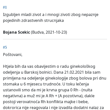
#1
Izgubljen mladi zivot a i mnogi zivoti zbog nepaznje
pojedinih zdrastvenih strucnjaka
Bojana Scekic
(Budva, 2021-10-23)
#5
Poštovani,
Htjela bih da vas obavijestim o radu ginekološkog
odeljenja u Barskoj bolnici. Dana 21.02.2021 bila sam
primljena na odeljenje ginekologije zbog bolova pri dnu
stomaka u 6 mjesecu trudnoće. U toku lečenja
ustanovili smo da mi je krvna grupa 0 Rh - (nulta
negativna) a muž mi je A Rh + (A pozotivna), dakle
postoji verovatnoća Rh konflikta majke i bebe,
dokrorica nije reagovala i nije izvadila dodatni nalaz za