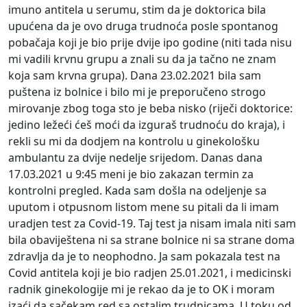
imuno antitela u serumu, stim da je doktorica bila
upućena da je ovo druga trudnoća posle spontanog
pobačaja koji je bio prije dvije ipo godine (niti tada nisu
mi vadili krvnu grupu a znali su da ja tačno ne znam
koja sam krvna grupa). Dana 23.02.2021 bila sam
puštena iz bolnice i bilo mi je preporučeno strogo
mirovanje zbog toga sto je beba nisko (riječi doktorice:
jedino ležeći ćeš moći da izguraš trudnoću do kraja), i
rekli su mi da dodjem na kontrolu u ginekološku
ambulantu za dvije nedelje srijedom. Danas dana
17.03.2021 u 9:45 meni je bio zakazan termin za
kontrolni pregled. Kada sam došla na odeljenje sa
uputom i otpusnom listom mene su pitali da li imam
uradjen test za Covid-19. Taj test ja nisam imala niti sam
bila obaviještena ni sa strane bolnice ni sa strane doma
zdravlja da je to neophodno. Ja sam pokazala test na
Covid antitela koji je bio radjen 25.01.2021, i medicinski
radnik ginekologije mi je rekao da je to OK i moram
izaći da sačekam red sa ostalim trudnicama. U toku od