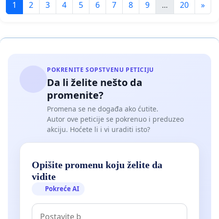
1
2
3
4
5
6
7
8
9
...
20
»
POKRENITE SOPSTVENU PETICIJU
Da li želite nešto da
promenite?
Promena se ne događa ako ćutite.
Autor ove peticije se pokrenuo i preduzeo
akciju. Hoćete li i vi uraditi isto?
Opišite promenu koju želite da
vidite
Pokreće AI