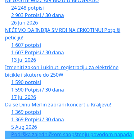
NE GASITE WIZZ AIR BAZU U BEOGRADU
24 248 potpisi
2 903 Potpisi / 30 dana
26 Jun 2026
NEĆEMO DA INĐIJA SMRDI NA CRKOTINU! Potpiši
peticiju!
1 607 potpisi
1 607 Potpisi / 30 dana
13 Jul 2026
Izmeniti zakon i ukinuti registraciju za električne
bicikle i skutere do 250W
1 590 potpisi
1 590 Potpisi / 30 dana
17 Jul 2026
Da se Dinu Merlin zabrani koncert u Kraljevu!
1 369 potpisi
1 369 Potpisi / 30 dana
5 Aug 2026
Podrška zajedničkom saopštenju povodom napada