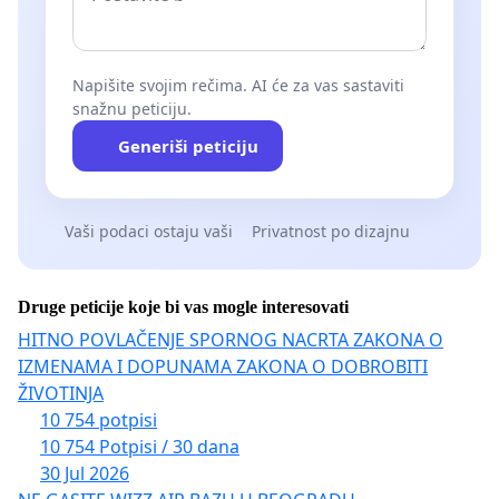
Napišite svojim rečima. AI će za vas sastaviti
snažnu peticiju.
Generiši peticiju
Vaši podaci ostaju vaši
Privatnost po dizajnu
Druge peticije koje bi vas mogle interesovati
HITNO POVLAČENJE SPORNOG NACRTA ZAKONA O
IZMENAMA I DOPUNAMA ZAKONA O DOBROBITI
ŽIVOTINJA
10 754 potpisi
10 754 Potpisi / 30 dana
30 Jul 2026