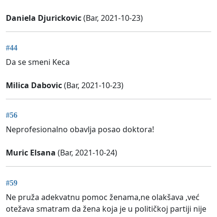
Daniela Djurickovic
(Bar, 2021-10-23)
#44
Da se smeni Keca
Milica Dabovic
(Bar, 2021-10-23)
#56
Neprofesionalno obavlja posao doktora!
Muric Elsana
(Bar, 2021-10-24)
#59
Ne pruža adekvatnu pomoc ženama,ne olakšava ,već
otežava smatram da žena koja je u političkoj partiji nije