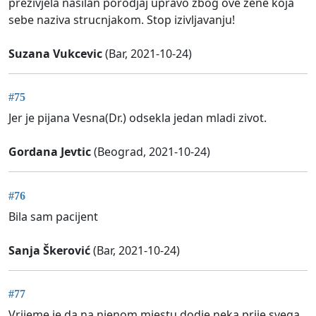
prezivjela nasilan porodjaj upravo zbog ove zene koja
sebe naziva strucnjakom. Stop izivljavanju!
Suzana Vukcevic
(Bar, 2021-10-24)
#75
Jer je pijana Vesna(Dr.) odsekla jedan mladi zivot.
Gordana Jevtic
(Beograd, 2021-10-24)
#76
Bila sam pacijent
Sanja Škerović
(Bar, 2021-10-24)
#77
Vrijeme je da na njenom mjestu dodje neka prije svega