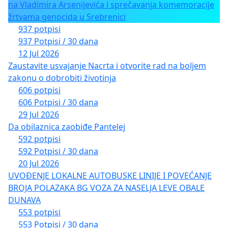
na Vladimira Arsenijevića i sprečavanja komemoracije
žrtvama genocida u Srebrenici
937 potpisi
937 Potpisi / 30 dana
12 Jul 2026
Zaustavite usvajanje Nacrta i otvorite rad na boljem
zakonu o dobrobiti životinja
606 potpisi
606 Potpisi / 30 dana
29 Jul 2026
Da obilaznica zaobiđe Pantelej
592 potpisi
592 Potpisi / 30 dana
20 Jul 2026
UVOĐENJE LOKALNE AUTOBUSKE LINIJE I POVEĆANJE
BROJA POLAZAKA BG VOZA ZA NASELJA LEVE OBALE
DUNAVA
553 potpisi
553 Potpisi / 30 dana