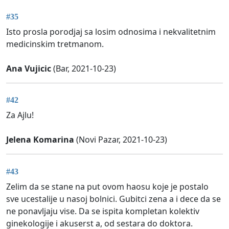
#35
Isto prosla porodjaj sa losim odnosima i nekvalitetnim
medicinskim tretmanom.
Ana Vujicic
(Bar, 2021-10-23)
#42
Za Ajlu!
Jelena Komarina
(Novi Pazar, 2021-10-23)
#43
Zelim da se stane na put ovom haosu koje je postalo
sve ucestalije u nasoj bolnici. Gubitci zena a i dece da se
ne ponavljaju vise. Da se ispita kompletan kolektiv
ginekologije i akuserst a, od sestara do doktora.