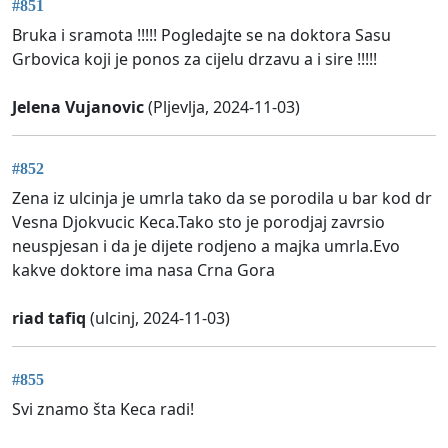
#851
Bruka i sramota !!!!! Pogledajte se na doktora Sasu
Grbovica koji je ponos za cijelu drzavu a i sire !!!!!
Jelena Vujanovic
(Pljevlja, 2024-11-03)
#852
Zena iz ulcinja je umrla tako da se porodila u bar kod dr
Vesna Djokvucic Keca.Tako sto je porodjaj zavrsio
neuspjesan i da je dijete rodjeno a majka umrla.Evo
kakve doktore ima nasa Crna Gora
riad tafiq
(ulcinj, 2024-11-03)
#855
Svi znamo šta Keca radi!