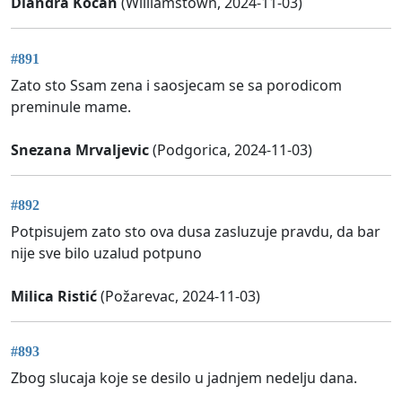
Diandra Kočan
(Williamstown, 2024-11-03)
#891
Zato sto Ssam zena i saosjecam se sa porodicom
preminule mame.
Snezana Mrvaljevic
(Podgorica, 2024-11-03)
#892
Potpisujem zato sto ova dusa zasluzuje pravdu, da bar
nije sve bilo uzalud potpuno
Milica Ristić
(Požarevac, 2024-11-03)
#893
Zbog slucaja koje se desilo u jadnjem nedelju dana.