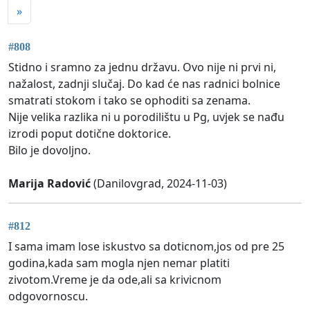
»
#808
Stidno i sramno za jednu državu. Ovo nije ni prvi ni,
nažalost, zadnji slučaj. Do kad će nas radnici bolnice
smatrati stokom i tako se ophoditi sa zenama.
Nije velika razlika ni u porodilištu u Pg, uvjek se nađu
izrodi poput dotične doktorice.
Bilo je dovoljno.
Marija Radović
(Danilovgrad, 2024-11-03)
#812
I sama imam lose iskustvo sa doticnom,jos od pre 25
godina,kada sam mogla njen nemar platiti
zivotom.Vreme je da ode,ali sa krivicnom
odgovornoscu.