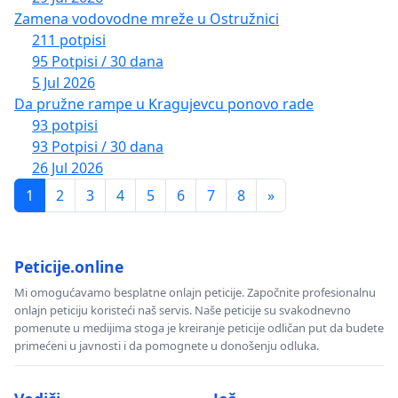
Zamena vodovodne mreže u Ostružnici
211 potpisi
95 Potpisi / 30 dana
5 Jul 2026
Da pružne rampe u Kragujevcu ponovo rade
93 potpisi
93 Potpisi / 30 dana
26 Jul 2026
1
2
3
4
5
6
7
8
»
Peticije.online
Mi omogućavamo besplatne onlajn peticije. Započnite profesionalnu
onlajn peticiju koristeći naš servis. Naše peticije su svakodnevno
pomenute u medijima stoga je kreiranje peticije odličan put da budete
primećeni u javnosti i da pomognete u donošenju odluka.