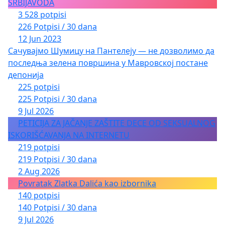
SRBIJAVODA
3 528 potpisi
226 Potpisi / 30 dana
12 Jun 2023
Сачувајмо Шумицу на Пантелеју — не дозволимо да
последња зелена површина у Мавровској постане
депонија
225 potpisi
225 Potpisi / 30 dana
9 Jul 2026
PETICIJA ZA JAČANJE ZAŠTITE DECE OD SEKSUALNOG
ISKORIŠĆAVANJA NA INTERNETU
219 potpisi
219 Potpisi / 30 dana
2 Aug 2026
Povratak Zlatka Dalića kao izbornika
140 potpisi
140 Potpisi / 30 dana
9 Jul 2026