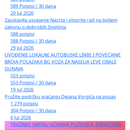
589 Potpisi / 30 dana
20 Jul 2026
Zaustavite usvajanje Nacrta i otvorite rad na boljem
zakonu o dobrobiti životinja
588 potpisi
588 Potpisi / 30 dana
29 Jul 2026
UVOĐENJE LOKALNE AUTOBUSKE LINIJE I POVEĆANJE
BROJA POLAZAKA BG VOZA ZA NASELJA LEVE OBALE
DUNAVA
553 potpisi
553 Potpisi / 30 dana
19 Jul 2026
Pružite podršku vraćanju Dejana Vorgića na posao
1 279 potpisi
304 Potpisi / 30 dana
6 Jul 2026
TRAŽIMO SMENU GORANA PUZOVIĆA, DIREKTORA