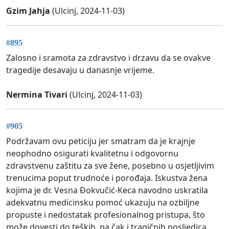
Gzim Jahja
(Ulcinj, 2024-11-03)
#895
Zalosno i sramota za zdravstvo i drzavu da se ovakve
tragedije desavaju u danasnje vrijeme.
Nermina Tivari
(Ulcinj, 2024-11-03)
#905
Podržavam ovu peticiju jer smatram da je krajnje
neophodno osigurati kvalitetnu i odgovornu
zdravstvenu zaštitu za sve žene, posebno u osjetljivim
trenucima poput trudnoće i porođaja. Iskustva žena
kojima je dr. Vesna Đokvučić-Keca navodno uskratila
adekvatnu medicinsku pomoć ukazuju na ozbiljne
propuste i nedostatak profesionalnog pristupa, što
može dovesti do teških, pa čak i tragičnih posljedica.