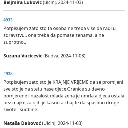
Beljmira Lukovic
(ulcinj, 2024-11-03)
#933
Potpisujem zato sto ta osoba ne treba vise da radi u
zdravstvu.. ona treba da pomaze zenama, a ne
suprotno..
Suzana Vucicevic
(Budva, 2024-11-03)
#938
Potpisujem zato sto je KRAJNJE VRIJEME da se promijeni
sve sto je na stetu nase djece.Granice su davno
pomjerene i nazalost mlada zena je umrla a djeca ostala
bez majke,za njih je kasno ali hajde da spasimo druge
zivote i sudbine...
Nataša Dabovoć
(Ulcinj, 2024-11-03)