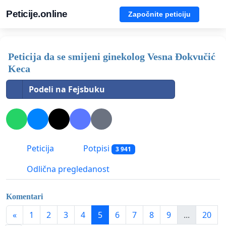
Peticije.online
Započnite peticiju
Peticija da se smijeni ginekolog Vesna Đokvučić
Keca
Podeli na Fejsbuku
Peticija
Potpisi
3 941
Odlična pregledanost
Komentari
«
1
2
3
4
5
6
7
8
9
...
20