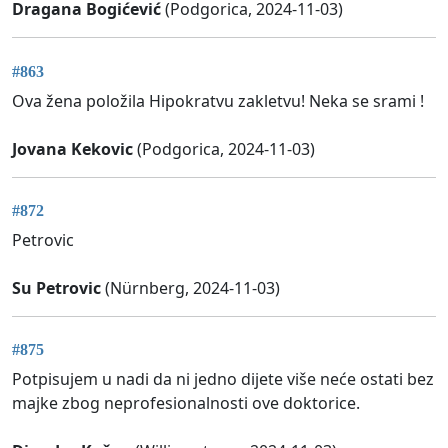
Dragana Bogićević
(Podgorica, 2024-11-03)
#863
Ova žena položila Hipokratvu zakletvu! Neka se srami !
Jovana Kekovic
(Podgorica, 2024-11-03)
#872
Petrovic
Su Petrovic
(Nürnberg, 2024-11-03)
#875
Potpisujem u nadi da ni jedno dijete više neće ostati bez
majke zbog neprofesionalnosti ove doktorice.