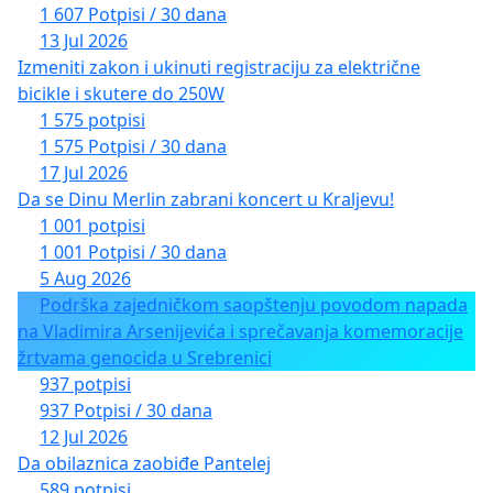
1 607 Potpisi / 30 dana
13 Jul 2026
Izmeniti zakon i ukinuti registraciju za električne
bicikle i skutere do 250W
1 575 potpisi
1 575 Potpisi / 30 dana
17 Jul 2026
Da se Dinu Merlin zabrani koncert u Kraljevu!
1 001 potpisi
1 001 Potpisi / 30 dana
5 Aug 2026
Podrška zajedničkom saopštenju povodom napada
na Vladimira Arsenijevića i sprečavanja komemoracije
žrtvama genocida u Srebrenici
937 potpisi
937 Potpisi / 30 dana
12 Jul 2026
Da obilaznica zaobiđe Pantelej
589 potpisi