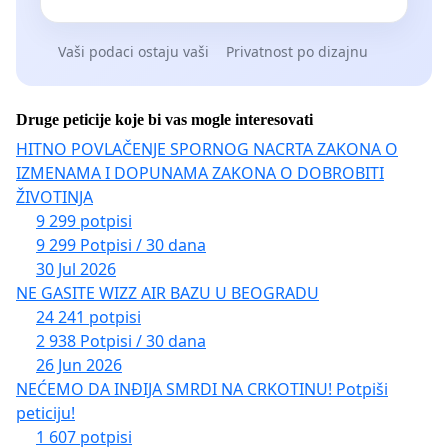
Vaši podaci ostaju vaši
Privatnost po dizajnu
Druge peticije koje bi vas mogle interesovati
HITNO POVLAČENJE SPORNOG NACRTA ZAKONA O
IZMENAMA I DOPUNAMA ZAKONA O DOBROBITI
ŽIVOTINJA
9 299 potpisi
9 299 Potpisi / 30 dana
30 Jul 2026
NE GASITE WIZZ AIR BAZU U BEOGRADU
24 241 potpisi
2 938 Potpisi / 30 dana
26 Jun 2026
NEĆEMO DA INĐIJA SMRDI NA CRKOTINU! Potpiši
peticiju!
1 607 potpisi