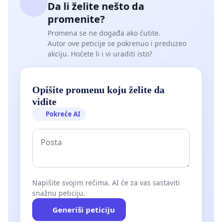
Da li želite nešto da
promenite?
Promena se ne događa ako ćutite.
Autor ove peticije se pokrenuo i preduzeo
akciju. Hoćete li i vi uraditi isto?
Opišite promenu koju želite da
vidite
Pokreće AI
Napišite svojim rečima. AI će za vas sastaviti
snažnu peticiju.
Generiši peticiju