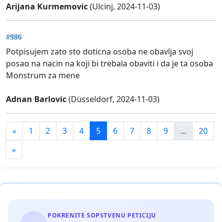
Arijana Kurmemovic
(Ulcinj, 2024-11-03)
#986
Potpisujem zato sto doticna osoba ne obavlja svoj
posao na nacin na koji bi trebala obaviti i da je ta osoba
Monstrum za mene
Adnan Barlovic
(Düsseldorf, 2024-11-03)
«
1
2
3
4
5
6
7
8
9
...
20
»
POKRENITE SOPSTVENU PETICIJU