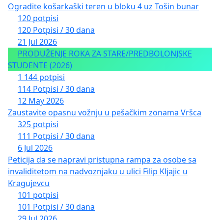
Ogradite košarkaški teren u bloku 4 uz Tošin bunar
120 potpisi
120 Potpisi / 30 dana
21 Jul 2026
PRODUŽENJE ROKA ZA STARE/PREDBOLONJSKE
STUDENTE (2026)
1 144 potpisi
114 Potpisi / 30 dana
12 May 2026
Zaustavite opasnu vožnju u pešačkim zonama Vršca
325 potpisi
111 Potpisi / 30 dana
6 Jul 2026
Peticija da se napravi pristupna rampa za osobe sa
invaliditetom na nadvoznjaku u ulici Filip Kljajic u
Kragujevcu
101 potpisi
101 Potpisi / 30 dana
29 Jul 2026