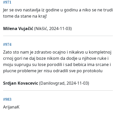
#971
Jer se ovo nastavlja iz godine u godinu a niko se ne trudi
tome da stane na kraj!
Milena Vujačić
(Nikšić, 2024-11-03)
#974
Zato sto nam je zdrastvo ocajno i nikakvo u kompletnoj
crnoj gori ne daj boze nikom da dodje u njihove ruke i
moju suprugu su lose porodili i sad bebica ima srcane i
plucne probleme jer nisu odradili sve po protokolu
Srdjan Kovacevic
(Danilovgrad, 2024-11-03)
#983
ArijanaK