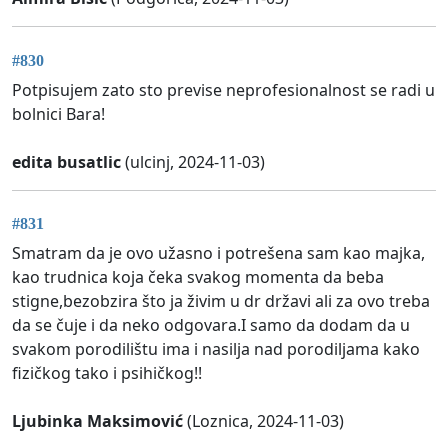
#830
Potpisujem zato sto previse neprofesionalnost se radi u
bolnici Bara!
edita busatlic
(ulcinj, 2024-11-03)
#831
Smatram da je ovo užasno i potrešena sam kao majka,
kao trudnica koja čeka svakog momenta da beba
stigne,bezobzira što ja živim u dr državi ali za ovo treba
da se čuje i da neko odgovara.I samo da dodam da u
svakom porodilištu ima i nasilja nad porodiljama kako
fizičkog tako i psihičkog!!
Ljubinka Maksimović
(Loznica, 2024-11-03)