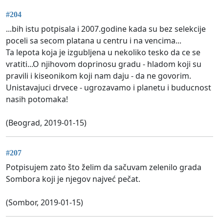
#204
...bih istu potpisala i 2007.godine kada su bez selekcije
poceli sa secom platana u centru i na vencima...
Ta lepota koja je izgubljena u nekoliko tesko da ce se
vratiti...O njihovom doprinosu gradu - hladom koji su
pravili i kiseonikom koji nam daju - da ne govorim.
Unistavajuci drvece - ugrozavamo i planetu i buducnost
nasih potomaka!
(Beograd, 2019-01-15)
#207
Potpisujem zato što želim da sačuvam zelenilo grada
Sombora koji je njegov najveć pečat.
(Sombor, 2019-01-15)