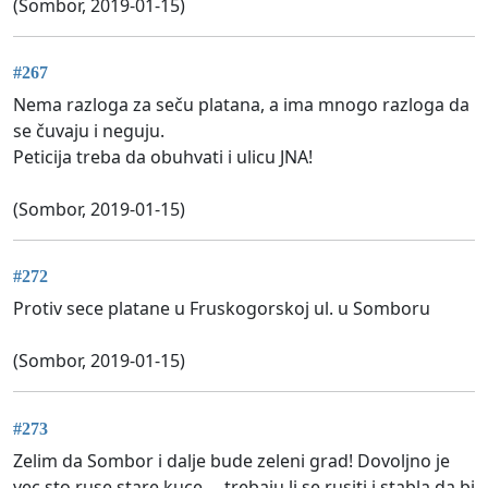
(Sombor, 2019-01-15)
#267
Nema razloga za seču platana, a ima mnogo razloga da
se čuvaju i neguju.
Peticija treba da obuhvati i ulicu JNA!
(Sombor, 2019-01-15)
#272
Protiv sece platane u Fruskogorskoj ul. u Somboru
(Sombor, 2019-01-15)
#273
Zelim da Sombor i dalje bude zeleni grad! Dovoljno je
vec sto ruse stare kuce ... trebaju li se rusiti i stabla da bi