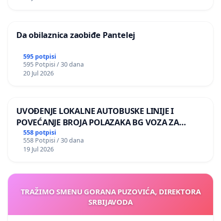
Da obilaznica zaobiđe Pantelej
595 potpisi
595 Potpisi / 30 dana
20 Jul 2026
UVOĐENJE LOKALNE AUTOBUSKE LINIJE I
POVEĆANJE BROJA POLAZAKA BG VOZA ZA
NASELJA LEVE OBALE DUNAVA
558 potpisi
558 Potpisi / 30 dana
19 Jul 2026
TRAŽIMO SMENU GORANA PUZOVIĆA, DIREKTORA
SRBIJAVODA