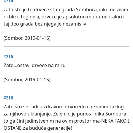
#210
zato sto je to drvece stub grada Sombora, iako ne zivim
ni blizu tog dela, drvece je apsolutno monumentalno i
taj deo grada bez njega je nezamisliv
(Sombor, 2019-01-15)
#216
Zato...ostavi drvece na miru
(Sombor, 2019-01-15)
#218
Zato što se radi o zdravom drvoredu i ne vidim razlog
za njihovo uklanjanje. Zelenilo je ponos i dika Sombora i
to ga čini jedinstvenim na ovim prostorima-NEKA TAKO I
OSTANE za buduće generacije!