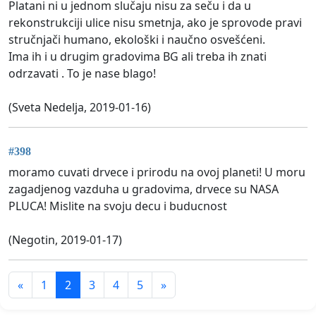
Platani ni u jednom slučaju nisu za seču i da u
rekonstrukciji ulice nisu smetnja, ako je sprovode pravi
stručnjači humano, ekološki i naučno osvešćeni.
Ima ih i u drugim gradovima BG ali treba ih znati
odrzavati . To je nase blago!
(Sveta Nedelja, 2019-01-16)
#398
moramo cuvati drvece i prirodu na ovoj planeti! U moru
zagadjenog vazduha u gradovima, drvece su NASA
PLUCA! Mislite na svoju decu i buducnost
(Negotin, 2019-01-17)
«
1
2
3
4
5
»