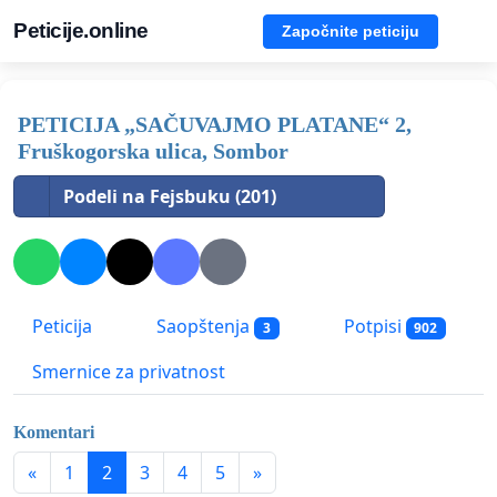
Peticije.online
Započnite peticiju
PETICIJA „SAČUVAJMO PLATANE“ 2,
Fruškogorska ulica, Sombor
Podeli na Fejsbuku (201)
Peticija
Saopštenja
Potpisi
3
902
Smernice za privatnost
Komentari
«
1
2
3
4
5
»