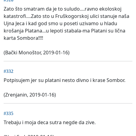
Zato što smatram da je to suludo....ravno ekoloskoj
katastrofi....Zato sto u Fruškogorskoj ulici stanuje naša
Ujna Jeca i kad god smo u poseti uzivamo u hladu
krošanja Platana...u lepoti stabala-ma Platani su lična
karta Sombora!!!!
(Bački Monoštor, 2019-01-16)
#332
Potpisujem jer su platani nesto divno i krase Sombor.
(Zrenjanin, 2019-01-16)
#335
Trebaju i moja deca sutra negde da zive.