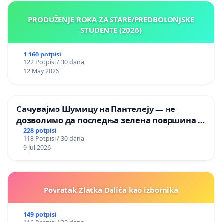
PRODUŽENJE ROKA ZA STARE/PREDBOLONJSKE
STUDENTE (2026)
1 160 potpisi
122 Potpisi / 30 dana
12 May 2026
Сачувајмо Шумицу на Пантелеју — не
дозволимо да последња зелена површина у
Мавровској постане депонија
228 potpisi
118 Potpisi / 30 dana
9 Jul 2026
Povratak Zlatka Dalića kao izbornika
149 potpisi