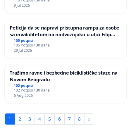
116 Potpisi / 30 dana
9 Jul 2026
Peticija da se napravi pristupna rampa za osobe
sa invaliditetom na nadvoznjaku u ulici Filip
Kljajic u Kragujevcu
105 potpisi
105 Potpisi / 30 dana
29 Jul 2026
Tražimo ravne i bezbedne biciklističke staze na
Novom Beogradu
102 potpisi
102 Potpisi / 30 dana
6 Aug 2026
1
2
3
4
5
6
7
8
»