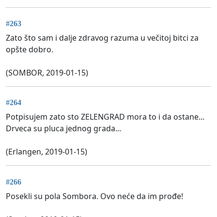
#263
Zato što sam i dalje zdravog razuma u večitoj bitci za
opšte dobro.
(SOMBOR, 2019-01-15)
#264
Potpisujem zato sto ZELENGRAD mora to i da ostane...
Drveca su pluca jednog grada...
(Erlangen, 2019-01-15)
#266
Posekli su pola Sombora. Ovo neće da im prođe!