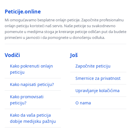
Peticije.online
Mi omogućavamo besplatne onlajn peticije. Započnite profesionalnu
onlajn peticiju koristeći naš servis. Naše peticije su svakodnevno
pomenute u medijima stoga je kreiranje peticije odličan put da budete
primećeni u javnosti i da pomognete u donošenju odluka.
Vodiči
Još
Kako pokrenuti onlajn
Započnite peticiju
peticiju
Smernice za privatnost
Kako napisati peticiju?
Upravljanje kolačićima
Kako promovisati
peticiju?
O nama
Kako da vaša peticija
dobije medijsku pažnju