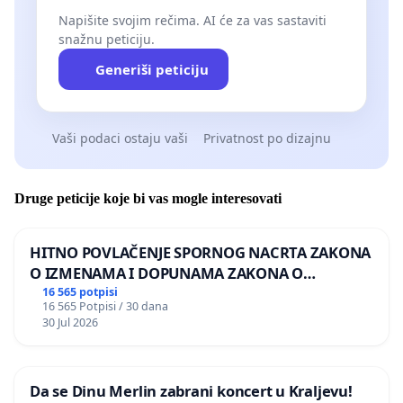
Napišite svojim rečima. AI će za vas sastaviti
snažnu peticiju.
Generiši peticiju
Vaši podaci ostaju vaši
Privatnost po dizajnu
Druge peticije koje bi vas mogle interesovati
HITNO POVLAČENJE SPORNOG NACRTA ZAKONA
O IZMENAMA I DOPUNAMA ZAKONA O
DOBROBITI ŽIVOTINJA
16 565 potpisi
16 565 Potpisi / 30 dana
30 Jul 2026
Da se Dinu Merlin zabrani koncert u Kraljevu!