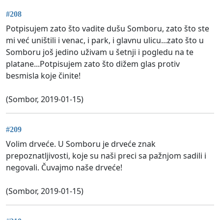
#208
Potpisujem zato što vadite dušu Somboru, zato što ste
mi već uništili i venac, i park, i glavnu ulicu...zato što u
Somboru još jedino uživam u šetnji i pogledu na te
platane...Potpisujem zato što dižem glas protiv
besmisla koje činite!
(Sombor, 2019-01-15)
#209
Volim drveće. U Somboru je drveće znak
prepoznatljivosti, koje su naši preci sa pažnjom sadili i
negovali. Čuvajmo naše drveće!
(Sombor, 2019-01-15)