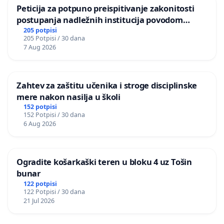
Peticija za potpuno preispitivanje zakonitosti
postupanja nadležnih institucija povodom
događaja u osnovnoj školi “Tatomir Anđelić” u
205 potpisi
205 Potpisi / 30 dana
Mrčajevcima
7 Aug 2026
Zahtev za zaštitu učenika i stroge disciplinske
mere nakon nasilja u školi
152 potpisi
152 Potpisi / 30 dana
6 Aug 2026
Ogradite košarkaški teren u bloku 4 uz Tošin
bunar
122 potpisi
122 Potpisi / 30 dana
21 Jul 2026