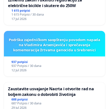
električne bicikle i skutere do 250W
1 615 potpisi
1 615 Potpisi / 30 dana
17 Jul 2026
Podrška zajedničkom saopštenju povodom napada
na Vladimira Arsenijevića i sprečavanja
komemoracije žrtvama genocida u Srebrenici
937 potpisi
937 Potpisi / 30 dana
12 Jul 2026
Zaustavite usvajanje Nacrta i otvorite rad na
boljem zakonu o dobrobiti životinja
688 potpisi
687 Potpisi / 30 dana
29 Jul 2026