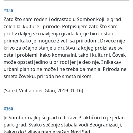
#356
Zato što sam rođen i odrastao u Sombor koji je grad
zelenila, kulture i prirode. Potpisujem zato što sam
protiv daljeg skrnavljenja grada koji je bio i ostao
primer kako je moguće živeti sa prirodom. Drveće nije
krivo za očajno stanje u društvu iz kojeg proizilaze svi
ostali problemi, kako komunalni, tako i kulturni. Čovek
može opstati jedino u prirodi jer je deo nje. I nikakav
urbani plan to ne može i ne treba da menja. Priroda ne
smeta čoveku, priroda ne smeta nikom.
(Sankt Veit an der Glan, 2019-01-16)
#360
Je Sombor najlepši grad u državi. Praktično to je jedan
park-grad. Svako sečenje stabala vodi Beogradizaciji,
kakvu doživljava manje važan Novi Sad.