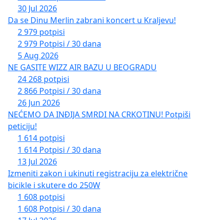
30 Jul 2026
Da se Dinu Merlin zabrani koncert u Kraljevu!
2 979 potpisi
2 979 Potpisi / 30 dana
5 Aug 2026
NE GASITE WIZZ AIR BAZU U BEOGRADU
24 268 potpisi
2 866 Potpisi / 30 dana
26 Jun 2026
NEĆEMO DA INĐIJA SMRDI NA CRKOTINU! Potpiši
peticiju!
1 614 potpisi
1 614 Potpisi / 30 dana
13 Jul 2026
Izmeniti zakon i ukinuti registraciju za električne
bicikle i skutere do 250W
1 608 potpisi
1 608 Potpisi / 30 dana