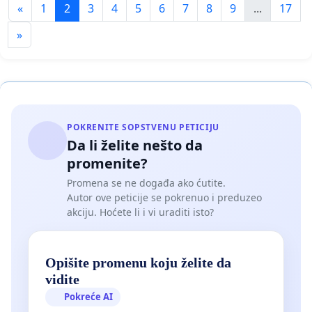
«
1
2
3
4
5
6
7
8
9
...
17
»
POKRENITE SOPSTVENU PETICIJU
Da li želite nešto da
promenite?
Promena se ne događa ako ćutite.
Autor ove peticije se pokrenuo i preduzeo
akciju. Hoćete li i vi uraditi isto?
Opišite promenu koju želite da
vidite
Pokreće AI