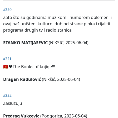
#220
Zato što su godinama muzikom i humorom oplemenili
ovaj naš uništeni kulturni duh od strane pinka i rijalitii
programa drugih tv i radio stanica
STANKO MATIJASEVIC
(NIKSIC, 2025-06-04)
#221
🇲🇪❤️The Books of knjige!!!
Dragan Radulović
(Nikšić, 2025-06-04)
#222
Zasluzuju
Predrag Vukcevic
(Podgorica, 2025-06-04)