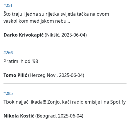
#251
Što traju i jedna su rijetka svijetla tačka na ovom
vaskolikom medijskom nebu...
Darko Krivokapić
(Nikŝić, 2025-06-04)
#266
Pratim ih od '98
Tomo Pilić
(Herceg Novi, 2025-06-04)
#285
Tbok najjači ikada!!! Zonjo, kači radio emisije i na Spotify
Nikola Kostić
(Beograd, 2025-06-04)