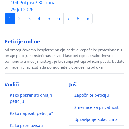
104 Potpisi / 30 dana
29 Jul 2026
1
2
3
4
5
6
7
8
»
Peticije.online
Mi omogućavamo besplatne onlajn peticije. Započnite profesionalnu
onlajn peticiju koristeći naš servis. Naše peticije su svakodnevno
pomenute u medijima stoga je kreiranje peticije odličan put da budete
primećeni u javnosti i da pomognete u donošenju odluka.
Vodiči
Još
Kako pokrenuti onlajn
Započnite peticiju
peticiju
Smernice za privatnost
Kako napisati peticiju?
Upravljanje kolačićima
Kako promovisati