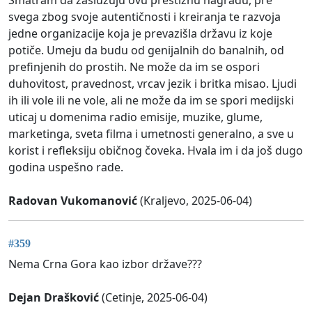
Smatram da zaslužuju ovu prestižnu nagradu, pre
svega zbog svoje autentičnosti i kreiranja te razvoja
jedne organizacije koja je prevazišla državu iz koje
potiče. Umeju da budu od genijalnih do banalnih, od
prefinjenih do prostih. Ne može da im se ospori
duhovitost, pravednost, vrcav jezik i britka misao. Ljudi
ih ili vole ili ne vole, ali ne može da im se spori medijski
uticaj u domenima radio emisije, muzike, glume,
marketinga, sveta filma i umetnosti generalno, a sve u
korist i refleksiju običnog čoveka. Hvala im i da još dugo
godina uspešno rade.
Radovan Vukomanović
(Kraljevo, 2025-06-04)
#359
Nema Crna Gora kao izbor države???
Dejan Drašković
(Cetinje, 2025-06-04)