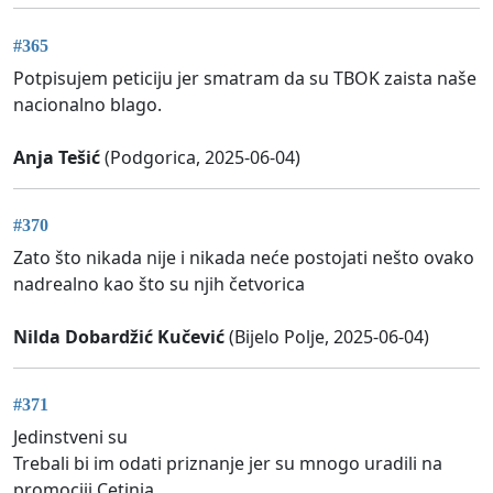
#365
Potpisujem peticiju jer smatram da su TBOK zaista naše
nacionalno blago.
Anja Tešić
(Podgorica, 2025-06-04)
#370
Zato što nikada nije i nikada neće postojati nešto ovako
nadrealno kao što su njih četvorica
Nilda Dobardžić Kučević
(Bijelo Polje, 2025-06-04)
#371
Jedinstveni su
Trebali bi im odati priznanje jer su mnogo uradili na
promociji Cetinja