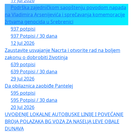
17 Jul 2026
Podrška zajedničkom saopštenju povodom napada
na Vladimira Arsenijevića i sprečavanja komemoracije
žrtvama genocida u Srebrenici
937 potpisi
937 Potpisi / 30 dana
12 Jul 2026
Zaustavite usvajanje Nacrta i otvorite rad na boljem
zakonu o dobrobiti životinja
639 potpisi
639 Potpisi / 30 dana
29 Jul 2026
Da obilaznica zaobiđe Pantelej
595 potpisi
595 Potpisi / 30 dana
20 Jul 2026
UVOĐENJE LOKALNE AUTOBUSKE LINIJE I POVEĆANJE
BROJA POLAZAKA BG VOZA ZA NASELJA LEVE OBALE
DUNAVA