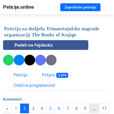
Peticije.online
Započnite peticiju
Peticija za dodjelu Trinaestojulske nagrade
organizaciji The Books of Knjige
Podeli na Fejsbuku
Peticija
Potpisi
3 274
Odlična pregledanost
Komentari
«
1
2
3
4
5
6
7
8
9
...
17