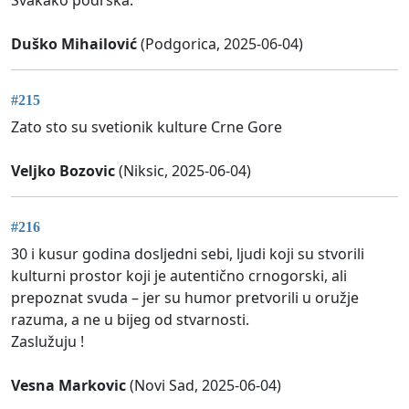
Duško Mihailović
(Podgorica, 2025-06-04)
#215
Zato sto su svetionik kulture Crne Gore
Veljko Bozovic
(Niksic, 2025-06-04)
#216
30 i kusur godina dosljedni sebi, ljudi koji su stvorili
kulturni prostor koji je autentično crnogorski, ali
prepoznat svuda – jer su humor pretvorili u oružje
razuma, a ne u bijeg od stvarnosti.
Zaslužuju !
Vesna Markovic
(Novi Sad, 2025-06-04)