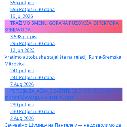
556 potpisi
556 Potpisi / 30 dana
19 Jul 2026
TRAŽIMO SMENU GORANA PUZOVIĆA, DIREKTORA
SRBIJAVODA
3 598 potpisi
296 Potpisi / 30 dana
12 Jun 2023
Vratimo autobuska stajališta na relaciji Ruma-Sremska
Mitrovica
241 potpisi
241 Potpisi / 30 dana
7 Aug 2026
PETICIJA ZA JAČANJE ZAŠTITE DECE OD SEKSUALNOG
ISKORIŠĆAVANJA NA INTERNETU
230 potpisi
230 Potpisi / 30 dana
2 Aug 2026
Сачувајмо Шумицу на Пантелеју — не дозволимо да