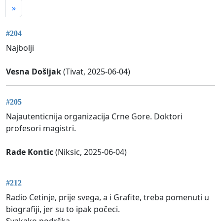
»
#204
Najbolji
Vesna Došljak
(Tivat, 2025-06-04)
#205
Najautenticnija organizacija Crne Gore. Doktori
profesori magistri.
Rade Kontic
(Niksic, 2025-06-04)
#212
Radio Cetinje, prije svega, a i Grafite, treba pomenuti u
biografiji, jer su to ipak počeci.
Svakako podrška.