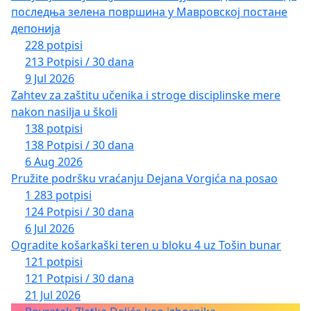
последња зелена површина у Мавровској постане
депонија
228 potpisi
213 Potpisi / 30 dana
9 Jul 2026
Zahtev za zaštitu učenika i stroge disciplinske mere
nakon nasilja u školi
138 potpisi
138 Potpisi / 30 dana
6 Aug 2026
Pružite podršku vraćanju Dejana Vorgića na posao
1 283 potpisi
124 Potpisi / 30 dana
6 Jul 2026
Ogradite košarkaški teren u bloku 4 uz Tošin bunar
121 potpisi
121 Potpisi / 30 dana
21 Jul 2026