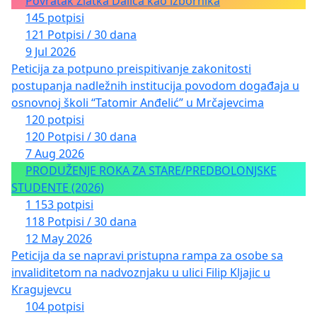
Povratak Zlatka Dalića kao izbornika
145 potpisi
121 Potpisi / 30 dana
9 Jul 2026
Peticija za potpuno preispitivanje zakonitosti
postupanja nadležnih institucija povodom događaja u
osnovnoj školi “Tatomir Anđelić” u Mrčajevcima
120 potpisi
120 Potpisi / 30 dana
7 Aug 2026
PRODUŽENJE ROKA ZA STARE/PREDBOLONJSKE
STUDENTE (2026)
1 153 potpisi
118 Potpisi / 30 dana
12 May 2026
Peticija da se napravi pristupna rampa za osobe sa
invaliditetom na nadvoznjaku u ulici Filip Kljajic u
Kragujevcu
104 potpisi