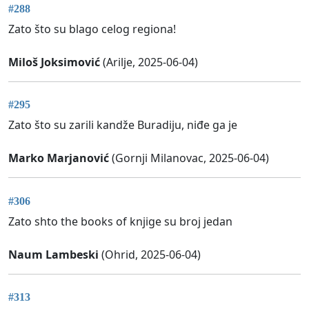
#288
Zato što su blago celog regiona!
Miloš Joksimović
(Arilje, 2025-06-04)
#295
Zato što su zarili kandže Buradiju, niđe ga je
Marko Marjanović
(Gornji Milanovac, 2025-06-04)
#306
Zato shto the books of knjige su broj jedan
Naum Lambeski
(Ohrid, 2025-06-04)
#313