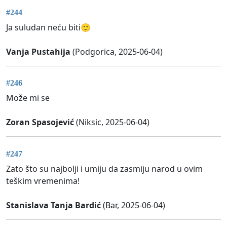
#244
Ja suludan neću biti🙂
Vanja Pustahija
(Podgorica, 2025-06-04)
#246
Može mi se
Zoran Spasojević
(Niksic, 2025-06-04)
#247
Zato što su najbolji i umiju da zasmiju narod u ovim
teškim vremenima!
Stanislava Tanja Bardić
(Bar, 2025-06-04)