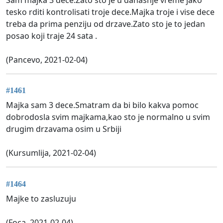
Sam majka 3 dece.Zato sto je u danasnje vreme jako
tesko rditi kontrolisati troje dece.Majka troje i vise dece
treba da prima penziju od drzave.Zato sto je to jedan
posao koji traje 24 sata .
(Pancevo, 2021-02-04)
#1461
Majka sam 3 dece.Smatram da bi bilo kakva pomoc
dobrodosla svim majkama,kao sto je normalno u svim
drugim drzavama osim u Srbiji
(Kursumlija, 2021-02-04)
#1464
Majke to zasluzuju
(Foca, 2021-02-04)