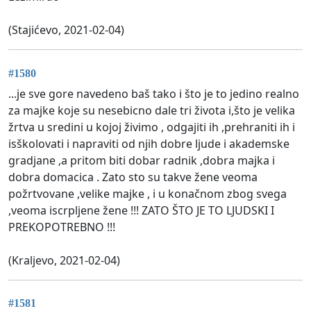
(Stajićevo, 2021-02-04)
#1580
...je sve gore navedeno baš tako i što je to jedino realno
za majke koje su nesebicno dale tri života i,što je velika
žrtva u sredini u kojoj živimo , odgajiti ih ,prehraniti ih i
isškolovati i napraviti od njih dobre ljude i akademske
gradjane ,a pritom biti dobar radnik ,dobra majka i
dobra domacica . Zato sto su takve žene veoma
požrtvovane ,velike majke , i u konačnom zbog svega
,veoma iscrpljene žene !!! ZATO ŠTO JE TO LJUDSKI I
PREKOPOTREBNO !!!
(Kraljevo, 2021-02-04)
#1581