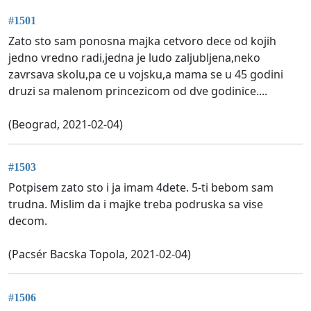
#1501
Zato sto sam ponosna majka cetvoro dece od kojih
jedno vredno radi,jedna je ludo zaljubljena,neko
zavrsava skolu,pa ce u vojsku,a mama se u 45 godini
druzi sa malenom princezicom od dve godinice....
(Beograd, 2021-02-04)
#1503
Potpisem zato sto i ja imam 4dete. 5-ti bebom sam
trudna. Mislim da i majke treba podruska sa vise
decom.
(Pacsér Bacska Topola, 2021-02-04)
#1506