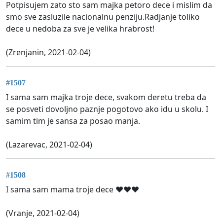
Potpisujem zato sto sam majka petoro dece i mislim da
smo sve zasluzile nacionalnu penziju.Radjanje toliko
dece u nedoba za sve je velika hrabrost!
(Zrenjanin, 2021-02-04)
#1507
I sama sam majka troje dece, svakom deretu treba da
se posveti dovoljno paznje pogotovo ako idu u skolu. I
samim tim je sansa za posao manja.
(Lazarevac, 2021-02-04)
#1508
I sama sam mama troje dece ❤️❤️❤️
(Vranje, 2021-02-04)