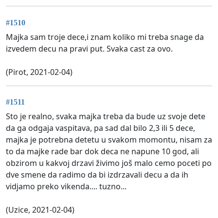
#1510
Majka sam troje dece,i znam koliko mi treba snage da
izvedem decu na pravi put. Svaka cast za ovo.
(Pirot, 2021-02-04)
#1511
Sto je realno, svaka majka treba da bude uz svoje dete
da ga odgaja vaspitava, pa sad dal bilo 2,3 ili 5 dece,
majka je potrebna detetu u svakom momontu, nisam za
to da majke rade bar dok deca ne napune 10 god, ali
obzirom u kakvoj drzavi živimo još malo cemo poceti po
dve smene da radimo da bi izdrzavali decu a da ih
vidjamo preko vikenda.... tuzno...
(Uzice, 2021-02-04)