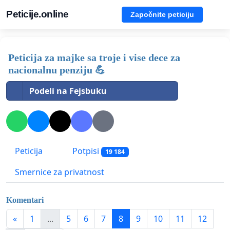
Peticije.online
Započnite peticiju
Peticija za majke sa troje i vise dece za
nacionalnu penziju 💪
Podeli na Fejsbuku
Peticija
Potpisi
19 184
Smernice za privatnost
Komentari
«
1
...
5
6
7
8
9
10
11
12