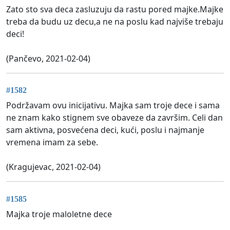
Zato sto sva deca zasluzuju da rastu pored majke.Majke
treba da budu uz decu,a ne na poslu kad najviše trebaju
deci!
(Pančevo, 2021-02-04)
#1582
Podržavam ovu inicijativu. Majka sam troje dece i sama
ne znam kako stignem sve obaveze da završim. Celi dan
sam aktivna, posvećena deci, kući, poslu i najmanje
vremena imam za sebe.
(Kragujevac, 2021-02-04)
#1585
Majka troje maloletne dece