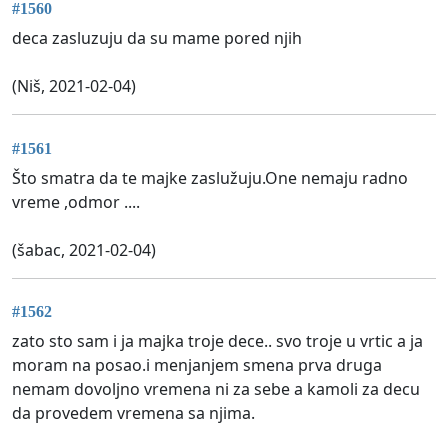
#1560
deca zasluzuju da su mame pored njih
(Niš, 2021-02-04)
#1561
Što smatra da te majke zaslužuju.One nemaju radno
vreme ,odmor ....
(šabac, 2021-02-04)
#1562
zato sto sam i ja majka troje dece.. svo troje u vrtic a ja
moram na posao.i menjanjem smena prva druga
nemam dovoljno vremena ni za sebe a kamoli za decu
da provedem vremena sa njima.