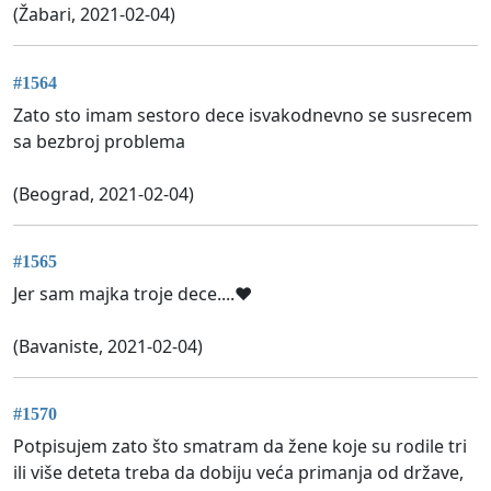
(Žabari, 2021-02-04)
#1564
Zato sto imam sestoro dece isvakodnevno se susrecem
sa bezbroj problema
(Beograd, 2021-02-04)
#1565
Jer sam majka troje dece....❤️
(Bavaniste, 2021-02-04)
#1570
Potpisujem zato što smatram da žene koje su rodile tri
ili više deteta treba da dobiju veća primanja od države,