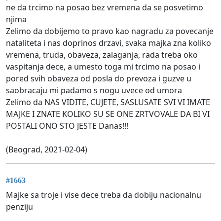
ne da trcimo na posao bez vremena da se posvetimo
njima
Zelimo da dobijemo to pravo kao nagradu za povecanje
nataliteta i nas doprinos drzavi, svaka majka zna koliko
vremena, truda, obaveza, zalaganja, rada treba oko
vaspitanja dece, a umesto toga mi trcimo na posao i
pored svih obaveza od posla do prevoza i guzve u
saobracaju mi padamo s nogu uvece od umora
Zelimo da NAS VIDITE, CUJETE, SASLUSATE SVI VI IMATE
MAJKE I ZNATE KOLIKO SU SE ONE ZRTVOVALE DA BI VI
POSTALI ONO STO JESTE Danas!!!
(Beograd, 2021-02-04)
#1663
Majke sa troje i vise dece treba da dobiju nacionalnu
penziju