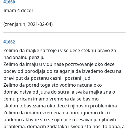
#1660
Imam 4 dece1
(zrenjanin, 2021-02-04)
#1662
Zelimo da majke sa troje i vise dece steknu pravo za
nacionalnu penziju
Zelimo da imaju u vidu nase pozrtvovanje oko dece
pocev od porodjaja do zalaganja da izvedemo decu na
pravi put da postanu casni i posteni ljudi
Zelimo da pored toga sto vodimo racuna oko
domacinstva od jutra do sutra, a svaka majka zna o
cemu pricam imamo vremena da se bavimo
skolom,obavezama oko dece i njihovim problemima
Zelimo da imamo vremena da pomognemo deci i
budemo aktivne sto se njih tice u resavanju njihovih
problema, domacih zadataka i svega sto nosi to doba, a