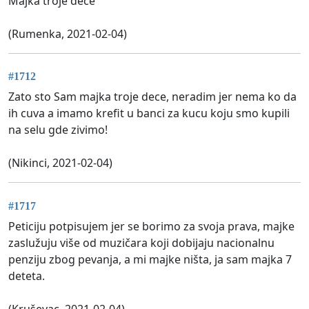
Majka troje dece
(Rumenka, 2021-02-04)
#1712
Zato sto Sam majka troje dece, neradim jer nema ko da
ih cuva a imamo krefit u banci za kucu koju smo kupili
na selu gde zivimo!
(Nikinci, 2021-02-04)
#1717
Peticiju potpisujem jer se borimo za svoja prava, majke
zaslužuju više od muzičara koji dobijaju nacionalnu
penziju zbog pevanja, a mi majke ništa, ja sam majka 7
deteta.
(Kruševac, 2021-02-04)