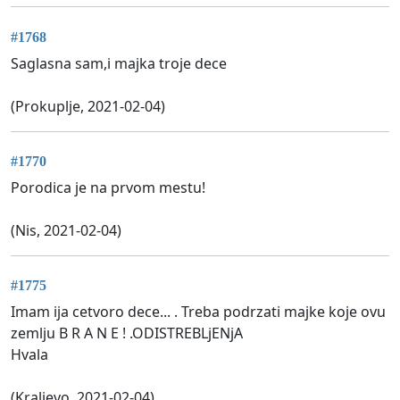
#1768
Saglasna sam,i majka troje dece
(Prokuplje, 2021-02-04)
#1770
Porodica je na prvom mestu!
(Nis, 2021-02-04)
#1775
Imam ija cetvoro dece... . Treba podrzati majke koje ovu
zemlju B R A N E ! .ODISTREBLjENjA
Hvala
(Kraljevo, 2021-02-04)