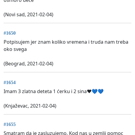
osmoro dece
(Novi sad, 2021-02-04)
#1650
Potpisujem jer znam koliko vremena i truda nam treba
oko svega
(Beograd, 2021-02-04)
#1654
Imam 3 zlatna deteta 1 ćerku i 2 sina❤️💙💙
(Knjaževac, 2021-02-04)
#1655
Smatram da je zasluzujemo. Kod nas u zemlji pomoc