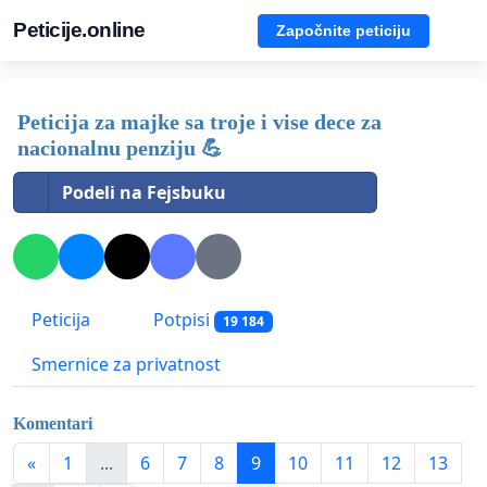
Peticije.online
Započnite peticiju
Peticija za majke sa troje i vise dece za
nacionalnu penziju 💪
Podeli na Fejsbuku
Peticija
Potpisi
19 184
Smernice za privatnost
Komentari
«
1
...
6
7
8
9
10
11
12
13