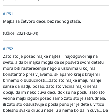
#1751
Majka sa četvoro dece, bez radnog staža.
(Užice, 2021-02-04)
#1752
Zato sto je posao majke najtezi i najodgovorniji na
svetu, a da bi majka mogla da se posveti svom detetu
mora biti rasterecenija nego u uslovima u kojima
konstantno prezivljavamo, sklapamo kraj s krajem i
brinemo o buducnosti....zato sto majke imaju manje
sanse da nadju posao, zato sto vecina majki nema
opciju da im neko cuva decu dok su na poslu, zato sto
vecina majki izgubi posao samo zato sto je zatrudnela,
ili zato sto odsustvuje s posla puno jer je dete u vrticu
bolesno svaku drugu nedelju a nema ko da ih cuva... Da