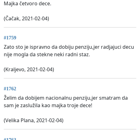
Majka četvoro dece.
(Čačak, 2021-02-04)
#1759
Zato sto je ispravno da dobiju penziju,jer radjajuci decu
nije mogla da stekne neki radni staz.
(Kraljevo, 2021-02-04)
#1762
Želim da dobijem nacionalnu penziju,jer smatram da
sam je zaslužila kao majka troje dece!
(Velika Plana, 2021-02-04)
#1763