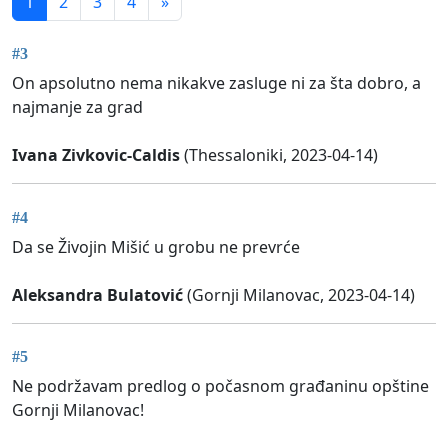
1
2
3
4
»
#3
On apsolutno nema nikakve zasluge ni za šta dobro, a
najmanje za grad
Ivana Zivkovic-Caldis
(Thessaloniki, 2023-04-14)
#4
Da se Živojin Mišić u grobu ne prevrće
Aleksandra Bulatović
(Gornji Milanovac, 2023-04-14)
#5
Ne podržavam predlog o počasnom građaninu opštine
Gornji Milanovac!