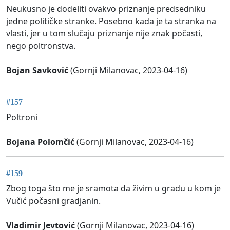
Neukusno je dodeliti ovakvo priznanje predsedniku
jedne političke stranke. Posebno kada je ta stranka na
vlasti, jer u tom slučaju priznanje nije znak počasti,
nego poltronstva.
Bojan Savković
(Gornji Milanovac, 2023-04-16)
#157
Poltroni
Bojana Polomčić
(Gornji Milanovac, 2023-04-16)
#159
Zbog toga što me je sramota da živim u gradu u kom je
Vučić počasni gradjanin.
Vladimir Jevtović
(Gornji Milanovac, 2023-04-16)