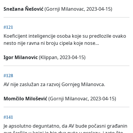
Snežana Ñešović
(Gornji Milanovac, 2023-04-15)
#121
Koeficijent inteligencije osoba koje su predlozile ovako
nesto nije ravna ni broju cipela koje nose…
Igor Milanovic
(Klippan, 2023-04-15)
#128
AV nije zaslužan za razvoj Gornjeg Milanovca.
Momčilo Milošević
(Gornji Milanovac, 2023-04-15)
#141
Je apsolutno deguntatno, da AV bude počasni građanin
ove čaršije u kojoj je bio dva puta u prolazu, i zato što