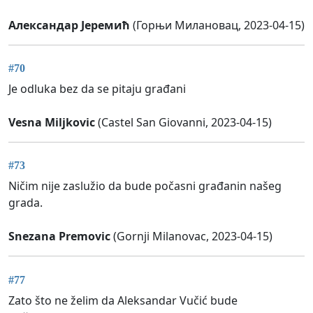
Александар Јеремић
(Горњи Милановац, 2023-04-15)
#70
Je odluka bez da se pitaju građani
Vesna Miljkovic
(Castel San Giovanni, 2023-04-15)
#73
Ničim nije zaslužio da bude počasni građanin našeg
grada.
Snezana Premovic
(Gornji Milanovac, 2023-04-15)
#77
Zato što ne želim da Aleksandar Vučić bude