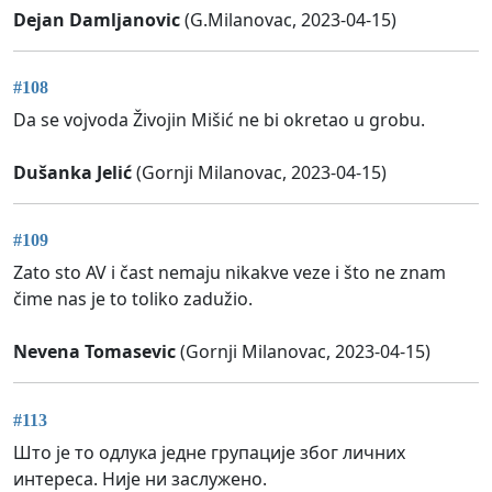
Dejan Damljanovic
(G.Milanovac, 2023-04-15)
#108
Da se vojvoda Živojin Mišić ne bi okretao u grobu.
Dušanka Jelić
(Gornji Milanovac, 2023-04-15)
#109
Zato sto AV i čast nemaju nikakve veze i što ne znam
čime nas je to toliko zadužio.
Nevena Tomasevic
(Gornji Milanovac, 2023-04-15)
#113
Што је то одлука једне групације због личних
интереса. Није ни заслужено.