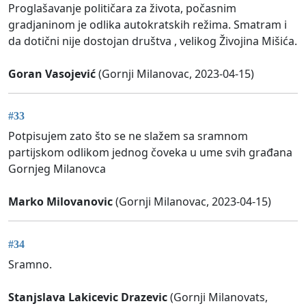
Proglašavanje političara za života, počasnim
gradjaninom je odlika autokratskih režima. Smatram i
da dotični nije dostojan društva , velikog Živojina Mišića.
Goran Vasojević
(Gornji Milanovac, 2023-04-15)
#33
Potpisujem zato što se ne slažem sa sramnom
partijskom odlikom jednog čoveka u ume svih građana
Gornjeg Milanovca
Marko Milovanovic
(Gornji Milanovac, 2023-04-15)
#34
Sramno.
Stanjslava Lakicevic Drazevic
(Gornji Milanovats,