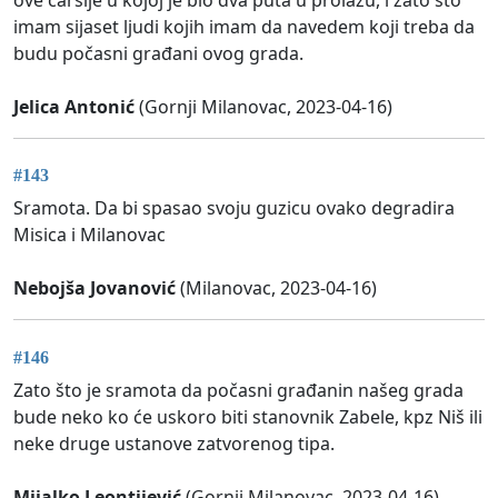
imam sijaset ljudi kojih imam da navedem koji treba da
budu počasni građani ovog grada.
Jelica Antonić
(Gornji Milanovac, 2023-04-16)
#143
Sramota. Da bi spasao svoju guzicu ovako degradira
Misica i Milanovac
Nebojša Jovanović
(Milanovac, 2023-04-16)
#146
Zato što je sramota da počasni građanin našeg grada
bude neko ko će uskoro biti stanovnik Zabele, kpz Niš ili
neke druge ustanove zatvorenog tipa.
Mijalko Leontijević
(Gornji Milanovac, 2023-04-16)