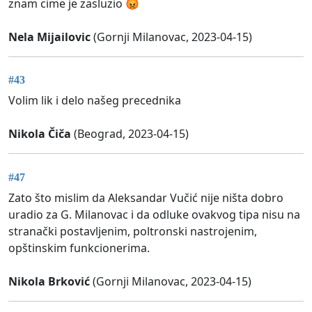
znam cime je zasluzio 😡
Nela Mijailovic
(Gornji Milanovac, 2023-04-15)
#43
Volim lik i delo našeg precednika
Nikola Čiča
(Beograd, 2023-04-15)
#47
Zato što mislim da Aleksandar Vučić nije ništa dobro
uradio za G. Milanovac i da odluke ovakvog tipa nisu na
stranački postavljenim, poltronski nastrojenim,
opštinskim funkcionerima.
Nikola Brković
(Gornji Milanovac, 2023-04-15)