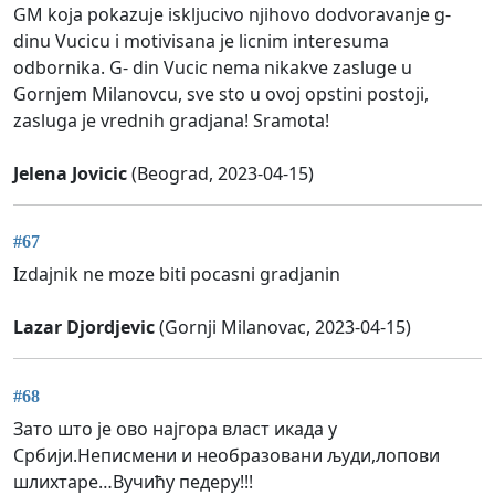
GM koja pokazuje iskljucivo njihovo dodvoravanje g-
dinu Vucicu i motivisana je licnim interesuma
odbornika. G- din Vucic nema nikakve zasluge u
Gornjem Milanovcu, sve sto u ovoj opstini postoji,
zasluga je vrednih gradjana! Sramota!
Jelena Jovicic
(Beograd, 2023-04-15)
#67
Izdajnik ne moze biti pocasni gradjanin
Lazar Djordjevic
(Gornji Milanovac, 2023-04-15)
#68
Зато што је ово најгора власт икада у
Србији.Неписмени и необразовани људи,лопови
шлихтаре…Вучићу педеру!!!