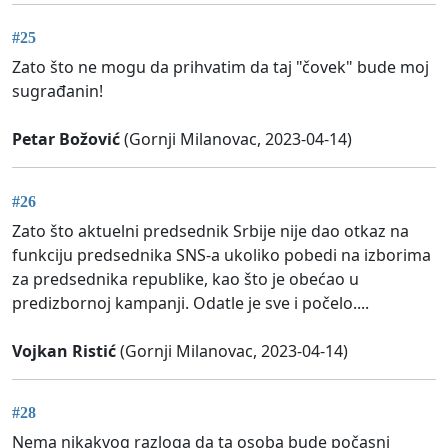
#25
Zato što ne mogu da prihvatim da taj "čovek" bude moj
sugrađanin!
Petar Božović
(Gornji Milanovac, 2023-04-14)
#26
Zato što aktuelni predsednik Srbije nije dao otkaz na
funkciju predsednika SNS-a ukoliko pobedi na izborima
za predsednika republike, kao što je obećao u
predizbornoj kampanji. Odatle je sve i počelo....
Vojkan Ristić
(Gornji Milanovac, 2023-04-14)
#28
Nema nikakvog razloga da ta osoba bude počasni