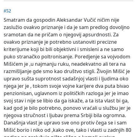
#52
Smatram da gospodin Aleksandar Vučić ničim nije
zaslužio ovakvo priznanje i da je sam predlog dovoljno
sramotan da ne pričam o njegovij apsurdnosti. Za
ovakvo priznanje je potrebno ustanoviti precizne
kriterijume koji bi bili objektivni i smisleni a ne samo
puko stranačko poltronisanje. Poredjenje sa vojvodom
Mišićem je ,u najmanju ruku, neadekvatno ali tera na
razmišljanje gde smo kao društvo stigli. Živojin Mišić je
upravo sušta suprotnost sadašnjoj vlasti i ljudima oko
njega jer je , tokom svoje vojne karijere dva puta bivao
penzionisan, uglavnom iz političkih razloga jer je imao
svoj stav i nije se libio da ga iskaže, a ta ista vlast bi ga,
kad god je bilo potrebno, ponovo vraćali u službu jer je
njegova stručnost i ljubav prema Srbiji bila ogromna.
Današnja vlast je upravo sve ono protiv čega se i sam
Mišić borio i niko od ,kako ove, tako i vlasti u zadnjih 80