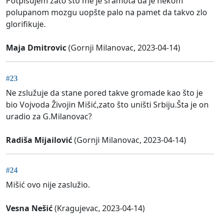
Potpisujem zato što me je sramota da je nekom
polupanom mozgu uopšte palo na pamet da takvo zlo
glorifikuje.
Maja Dmitrovic
(Gornji Milanovac, 2023-04-14)
#23
Ne zslužuje da stane pored takve gromade kao što je
bio Vojvoda Živojin Mišić,zato što uništi Srbiju.Šta je on
uradio za G.Milanovac?
Radiša Mijailović
(Gornji Milanovac, 2023-04-14)
#24
Mišić ovo nije zaslužio.
Vesna Nešić
(Kragujevac, 2023-04-14)