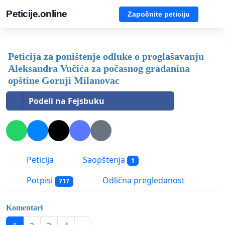
Peticije.online
Započnite peticiju
Peticija za poništenje odluke o proglašavanju
Aleksandra Vučića za počasnog građanina
opštine Gornji Milanovac
Podeli na Fejsbuku
Peticija
Saopštenja
1
Potpisi
Odlična pregledanost
717
Komentari