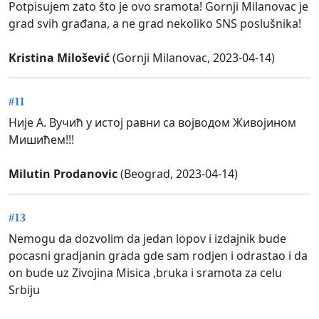
Potpisujem zato što je ovo sramota! Gornji Milanovac je
grad svih građana, a ne grad nekoliko SNS poslušnika!
Kristina Milošević
(Gornji Milanovac, 2023-04-14)
#11
Није А. Вучић у истој равни са војводом Живојином
Мишићем!!!
Milutin Prodanovic
(Beograd, 2023-04-14)
#13
Nemogu da dozvolim da jedan lopov i izdajnik bude
pocasni gradjanin grada gde sam rodjen i odrastao i da
on bude uz Zivojina Misica ,bruka i sramota za celu
Srbiju