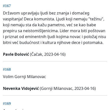
#167
Državom upravljaju ljudi bez znanja i domaćeg
vaspitanja! Deca komunista. Ljudi koji nemaju "težinu",
koji nemaju sta da kažu pametno, već se kao babe
prepiru sa neistomišljenicima. Lider mora biti poštovan
i priznat od eminentnih ljudi kojima novac i položaj nisu
bitni već budućnost i kultura njihove dece i potomaka.
Pavle Đolović
(Čačak, 2023-04-16)
#168
Volim Gornji Milanovac
Nevenka Vidojević
(Gornji Milanovac, 2023-04-16)
#169