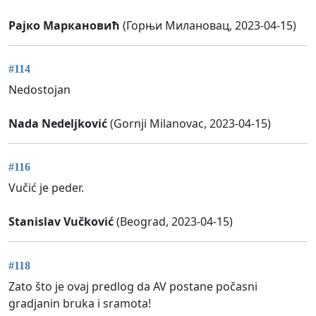
Рајко Маркановић
(Горњи Милановац, 2023-04-15)
#114
Nedostojan
Nada Nedeljković
(Gornji Milanovac, 2023-04-15)
#116
Vučić je peder.
Stanislav Vučković
(Beograd, 2023-04-15)
#118
Zato što je ovaj predlog da AV postane počasni
gradjanin bruka i sramota!