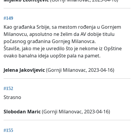
#149
Kao građanka Srbije, sa mestom rođenja u Gornjem
Milanovcu, apsolutno ne želim da AV dobije titulu
počasnog građanina Gornjeg Milanovca.
Štaviše, jako me je uvredilo što je nekome iz Opštine
ovako banalna ideja uopšte pala na pamet.
Jelena Jakovljevic
(Gornji Milanovac, 2023-04-16)
#152
Strasno
Slobodan Maric
(Gornji Milanovac, 2023-04-16)
#155