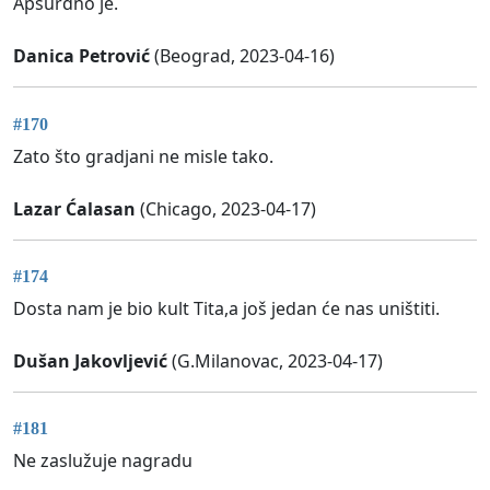
Apsurdno je.
Danica Petrović
(Beograd, 2023-04-16)
#170
Zato što gradjani ne misle tako.
Lazar Ćalasan
(Chicago, 2023-04-17)
#174
Dosta nam je bio kult Tita,a još jedan će nas uništiti.
Dušan Jakovljević
(G.Milanovac, 2023-04-17)
#181
Ne zaslužuje nagradu