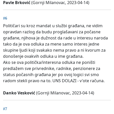
Pavle Brković
(Gornji Milanovac, 2023-04-14)
#6
Političari su kroz mandat u službi građana, ne vidim
opravdan razlog da budu proglašavani za počasne
građane, njihova je dužnost da rade u interesu naroda
tako da je ova odluka za mene samo interes jedne
skupine ljudi koji svakako nema pravo a ni kvorum za
donošenje ovakvih odluka u ime građana.
Ako se ova politička/interesna odluka ne poništi
predlažem sve privrednike, radnike, penzionere za
status počasnih građana jer po ovoj logici svi smo
radom stekli pravo na to. UNS DOLAZI - v'ote računa.
Danko Vesković
(Gornji Milanovac, 2023-04-14)
#7