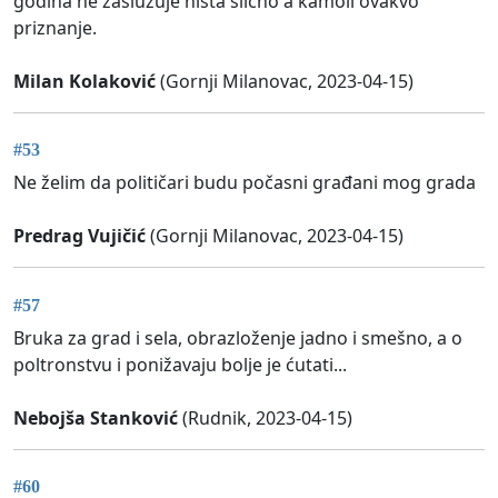
godina ne zaslužuje ništa slično a kamoli ovakvo
priznanje.
Milan Kolaković
(Gornji Milanovac, 2023-04-15)
#53
Ne želim da političari budu počasni građani mog grada
Predrag Vujičić
(Gornji Milanovac, 2023-04-15)
#57
Bruka za grad i sela, obrazloženje jadno i smešno, a o
poltronstvu i ponižavaju bolje je ćutati...
Nebojša Stanković
(Rudnik, 2023-04-15)
#60