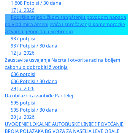
1 608 Potpisi / 30 dana
17 Jul 2026
Podrška zajedničkom saopštenju povodom napada
na Vladimira Arsenijevića i sprečavanja komemoracije
žrtvama genocida u Srebrenici
937 potpisi
937 Potpisi / 30 dana
12 Jul 2026
Zaustavite usvajanje Nacrta i otvorite rad na boljem
zakonu o dobrobiti životinja
636 potpisi
636 Potpisi / 30 dana
29 Jul 2026
Da obilaznica zaobiđe Pantelej
595 potpisi
595 Potpisi / 30 dana
20 Jul 2026
UVOĐENJE LOKALNE AUTOBUSKE LINIJE I POVEĆANJE
BROJA POLAZAKA BG VOZA ZA NASELJA LEVE OBALE