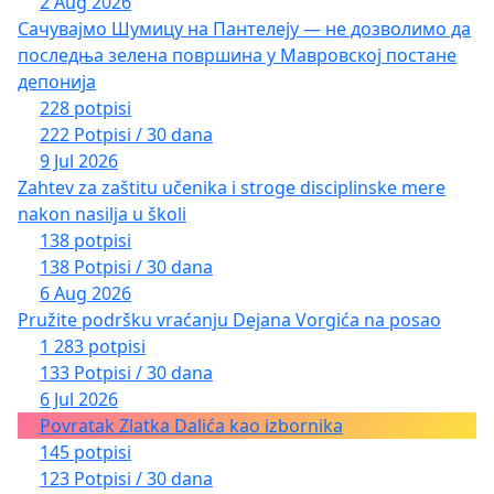
2 Aug 2026
Сачувајмо Шумицу на Пантелеју — не дозволимо да
последња зелена површина у Мавровској постане
депонија
228 potpisi
222 Potpisi / 30 dana
9 Jul 2026
Zahtev za zaštitu učenika i stroge disciplinske mere
nakon nasilja u školi
138 potpisi
138 Potpisi / 30 dana
6 Aug 2026
Pružite podršku vraćanju Dejana Vorgića na posao
1 283 potpisi
133 Potpisi / 30 dana
6 Jul 2026
Povratak Zlatka Dalića kao izbornika
145 potpisi
123 Potpisi / 30 dana