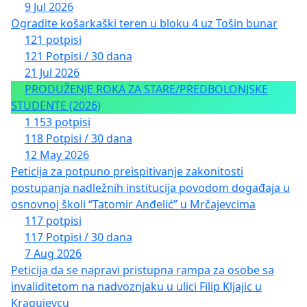
9 Jul 2026
Ogradite košarkaški teren u bloku 4 uz Tošin bunar
121 potpisi
121 Potpisi / 30 dana
21 Jul 2026
PRODUŽENJE ROKA ZA STARE/PREDBOLONJSKE
STUDENTE (2026)
1 153 potpisi
118 Potpisi / 30 dana
12 May 2026
Peticija za potpuno preispitivanje zakonitosti
postupanja nadležnih institucija povodom događaja u
osnovnoj školi “Tatomir Anđelić” u Mrčajevcima
117 potpisi
117 Potpisi / 30 dana
7 Aug 2026
Peticija da se napravi pristupna rampa za osobe sa
invaliditetom na nadvoznjaku u ulici Filip Kljajic u
Kragujevcu