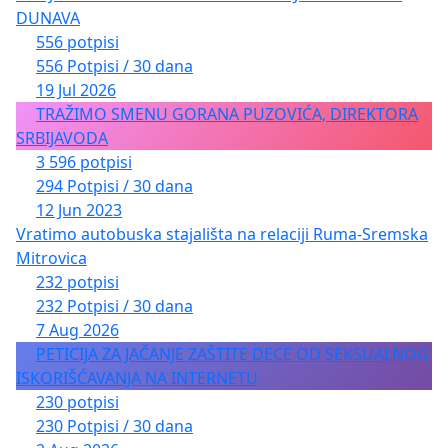
DUNAVA
556 potpisi
556 Potpisi / 30 dana
19 Jul 2026
TRAŽIMO SMENU GORANA PUZOVIĆA, DIREKTORA
SRBIJAVODA
3 596 potpisi
294 Potpisi / 30 dana
12 Jun 2023
Vratimo autobuska stajališta na relaciji Ruma-Sremska
Mitrovica
232 potpisi
232 Potpisi / 30 dana
7 Aug 2026
PETICIJA ZA JAČANJE ZAŠTITE DECE OD SEKSUALNOG
ISKORIŠĆAVANJA NA INTERNETU
230 potpisi
230 Potpisi / 30 dana