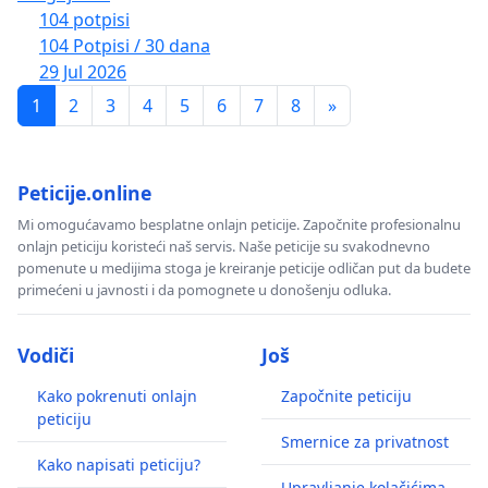
104 potpisi
104 Potpisi / 30 dana
29 Jul 2026
1
2
3
4
5
6
7
8
»
Peticije.online
Mi omogućavamo besplatne onlajn peticije. Započnite profesionalnu
onlajn peticiju koristeći naš servis. Naše peticije su svakodnevno
pomenute u medijima stoga je kreiranje peticije odličan put da budete
primećeni u javnosti i da pomognete u donošenju odluka.
Vodiči
Još
Kako pokrenuti onlajn
Započnite peticiju
peticiju
Smernice za privatnost
Kako napisati peticiju?
Upravljanje kolačićima