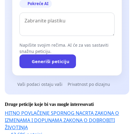
Pokreće AI
Napišite svojim rečima. AI će za vas sastaviti
snažnu peticiju.
Generiši peticiju
Vaši podaci ostaju vaši
Privatnost po dizajnu
Druge peticije koje bi vas mogle interesovati
HITNO POVLAČENJE SPORNOG NACRTA ZAKONA O
IZMENAMA I DOPUNAMA ZAKONA O DOBROBITI
ŽIVOTINJA