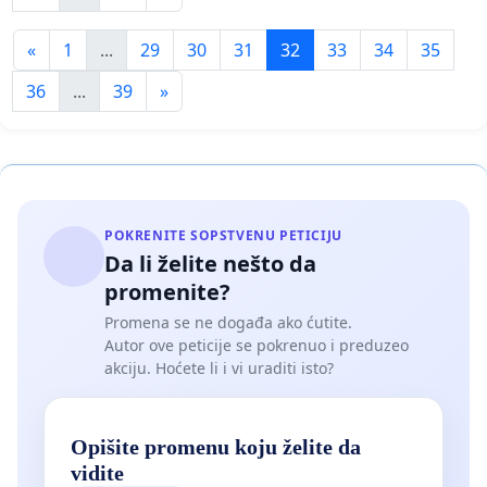
«
1
...
29
30
31
32
33
34
35
36
...
39
»
POKRENITE SOPSTVENU PETICIJU
Da li želite nešto da
promenite?
Promena se ne događa ako ćutite.
Autor ove peticije se pokrenuo i preduzeo
akciju. Hoćete li i vi uraditi isto?
Opišite promenu koju želite da
vidite