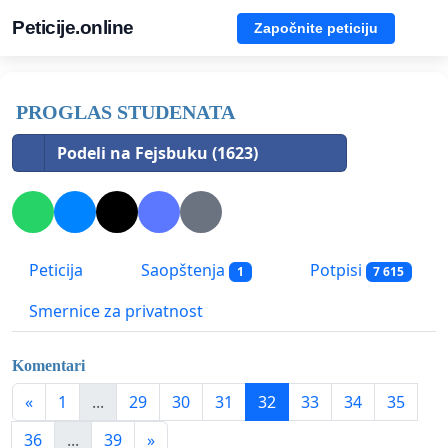
Peticije.online
Započnite peticiju
PROGLAS STUDENATA
Podeli na Fejsbuku (1623)
Peticija
Saopštenja
Potpisi
1
7 615
Smernice za privatnost
Komentari
«
1
...
29
30
31
32
33
34
35
36
...
39
»