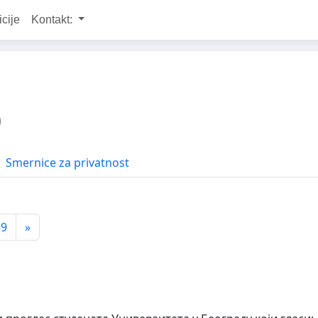
icije
Kontakt:
Smernice za privatnost
39
»