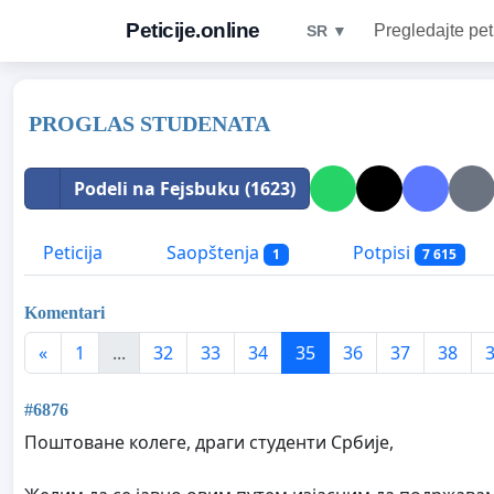
Peticije.online
Pregledajte pet
SR ▼
PROGLAS STUDENATA
Podeli na Fejsbuku (1623)
Peticija
Saopštenja
Potpisi
1
7 615
Komentari
«
1
...
32
33
34
35
36
37
38
#6876
Поштоване колеге, драги студенти Србије,