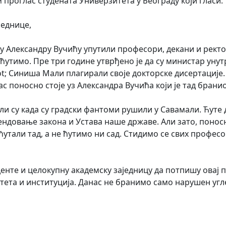
проглас студената Универзитета у Београду који гласи:
једнице,
у Александру Вучићу упутили професори, декани и ректо
да ћутимо. Пре три године утврђено је да су министар у
; Синиша Мали плагирали своје докторске дисертације.
 поносно стоје уз Александра Вучића који је тад брани
ли су када су градски фантоми рушили у Савамали. Ћуте 
ндовање закона и Устава наше државе. Али зато, поносно 
ћутали тад, а не ћутимо ни сад. Стидимо се свих професо
енте и целокупну академску заједницу да потпишу овај п
лтета и институција. Данас не бранимо само нарушен угле