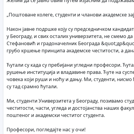
Желим да се јавно овим путем изјасним да подржавам 
„Поштоване колеге, студенти и чланови академске за
Након јавне подршке коју су председничком кандидат
у Београду, и свих осталих универзитета, не смемо 
Стефановић и градоначелник Београда &quot;др&quot
грубо кршење принципа академске честитости, а данас
Ћутали су када су пребијани угледни професори. Ћута
рушење институција и владавине права. Ћуте на суспе
човека који руши и ноћу и дању. Ми, студенти, нисмо 
су тад срамно ћутали.
Ми, студенти Универзитета у Београду, позивамо студ
честитости, части, угледа и достојанства наших факу
поштеног и академски честитог студента.
Професори, погледајте нас у очи!