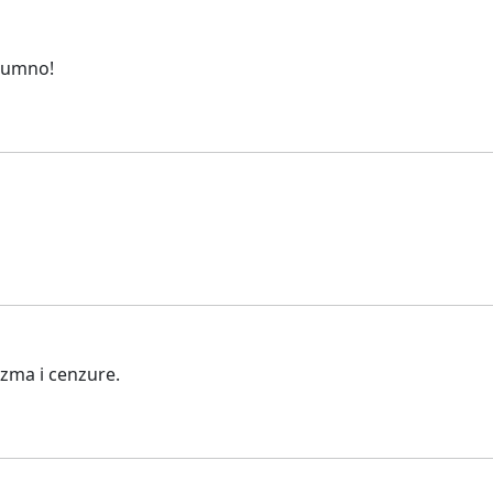
azumno!
izma i cenzure.