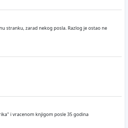
nu stranku, zarad nekog posla. Razlog je ostao ne
brika" i vracenom knjigom posle 35 godina