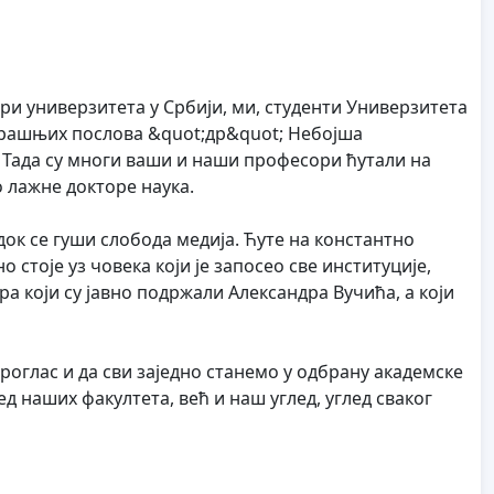
ри универзитета у Србији, ми, студенти Универзитета
нутрашњих послова &quot;др&quot; Небојша
 Тада су многи ваши и наши професори ћутали на
о лажне докторе наука.
док се гуши слобода медија. Ћуте на константно
стоје уз човека који је запосео све институције,
ра који су јавно подржали Александра Вучића, а који
роглас и да сви заједно станемо у одбрану академске
д наших факултета, већ и наш углед, углед сваког