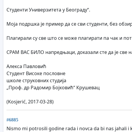
Студенти Универзитета у Београду“.
Моја подршка је пример да се сви студенти, без обзи
Плагирали су све што се може плагирати па чак и п
СРАМ ВАС БИЛО напредњаци, доказали сте да је све н
Алекса Павловић
Студент Високе пословне
школе струковних студија
„Проф. др Радомир Бојковић“ Крушевац
(Kosjerić, 2017-03-28)
#6885
Nismo mi potrosili godine rada i novca da bi nas jahali i k