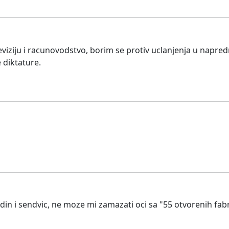
iziju i racunovodstvo, borim se protiv uclanjenja u napred
 diktature.
 din i sendvic, ne moze mi zamazati oci sa "55 otvorenih fa