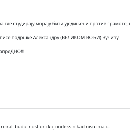
ра где студирају морају бити уједињени против срамоте, 
отписе подршке Александру (ВЕЛИКОМ ВОЂИ) Вучићу.
апреДНО!!!
reirali buducnost oni koji indeks nikad nisu imali...