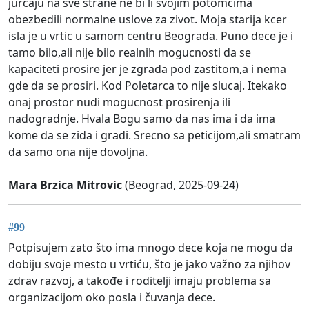
jurcaju na sve strane ne bi li svojim potomcima
obezbedili normalne uslove za zivot. Moja starija kcer
isla je u vrtic u samom centru Beograda. Puno dece je i
tamo bilo,ali nije bilo realnih mogucnosti da se
kapaciteti prosire jer je zgrada pod zastitom,a i nema
gde da se prosiri. Kod Poletarca to nije slucaj. Itekako
onaj prostor nudi mogucnost prosirenja ili
nadogradnje. Hvala Bogu samo da nas ima i da ima
kome da se zida i gradi. Srecno sa peticijom,ali smatram
da samo ona nije dovoljna.
Mara Brzica Mitrovic
(Beograd, 2025-09-24)
#99
Potpisujem zato što ima mnogo dece koja ne mogu da
dobiju svoje mesto u vrtiću, što je jako važno za njihov
zdrav razvoj, a takođe i roditelji imaju problema sa
organizacijom oko posla i čuvanja dece.