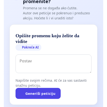
promenite?
Promena se ne događa ako ćutite.
Autor ove peticije se pokrenuo i preduzeo
akciju. Hoćete li i vi uraditi isto?
Opišite promenu koju želite da
vidite
Pokreće AI
Napišite svojim rečima. AI će za vas sastaviti
snažnu peticiju.
Generiši peticiju