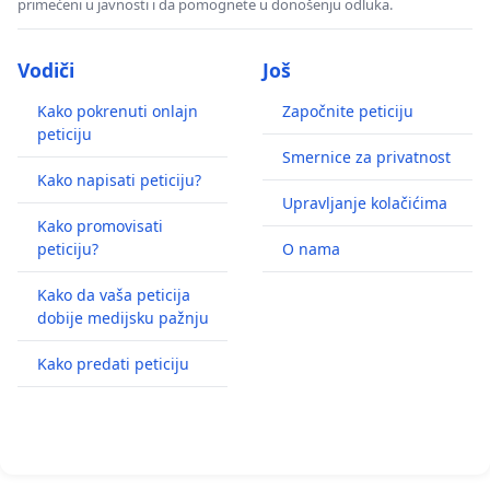
primećeni u javnosti i da pomognete u donošenju odluka.
Vodiči
Još
Kako pokrenuti onlajn
Započnite peticiju
peticiju
Smernice za privatnost
Kako napisati peticiju?
Upravljanje kolačićima
Kako promovisati
peticiju?
O nama
Kako da vaša peticija
dobije medijsku pažnju
Kako predati peticiju