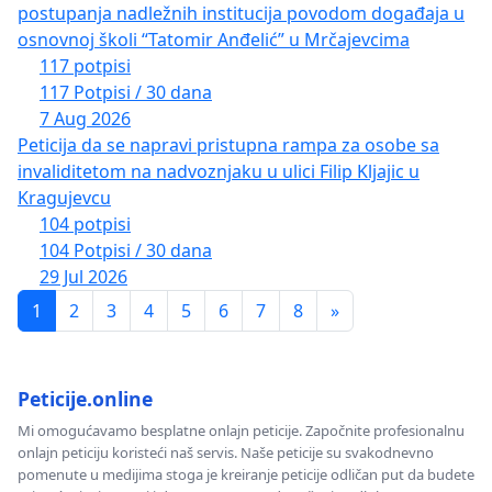
postupanja nadležnih institucija povodom događaja u
osnovnoj školi “Tatomir Anđelić” u Mrčajevcima
117 potpisi
117 Potpisi / 30 dana
7 Aug 2026
Peticija da se napravi pristupna rampa za osobe sa
invaliditetom na nadvoznjaku u ulici Filip Kljajic u
Kragujevcu
104 potpisi
104 Potpisi / 30 dana
29 Jul 2026
1
2
3
4
5
6
7
8
»
Peticije.online
Mi omogućavamo besplatne onlajn peticije. Započnite profesionalnu
onlajn peticiju koristeći naš servis. Naše peticije su svakodnevno
pomenute u medijima stoga je kreiranje peticije odličan put da budete