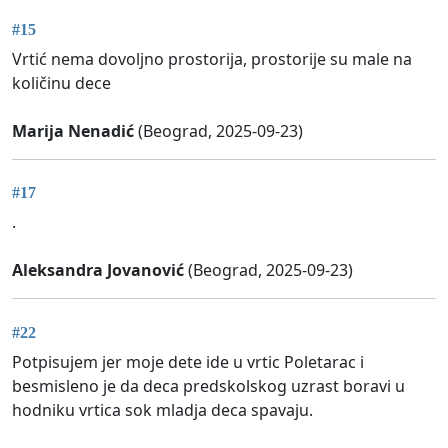
#15
Vrtić nema dovoljno prostorija, prostorije su male na
količinu dece
Marija Nenadić
(Beograd, 2025-09-23)
#17
.
Aleksandra Jovanović
(Beograd, 2025-09-23)
#22
Potpisujem jer moje dete ide u vrtic Poletarac i
besmisleno je da deca predskolskog uzrast boravi u
hodniku vrtica sok mladja deca spavaju.