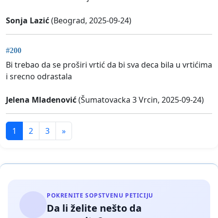
Sonja Lazić
(Beograd, 2025-09-24)
#200
Bi trebao da se proširi vrtić da bi sva deca bila u vrtićima
i srecno odrastala
Jelena Mladenović
(Šumatovacka 3 Vrcin, 2025-09-24)
1
2
3
»
POKRENITE SOPSTVENU PETICIJU
Da li želite nešto da