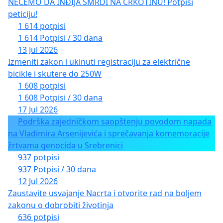
NEĆEMO DA INĐIJA SMRDI NA CRKOTINU! Potpiši
peticiju!
1 614 potpisi
1 614 Potpisi / 30 dana
13 Jul 2026
Izmeniti zakon i ukinuti registraciju za električne
bicikle i skutere do 250W
1 608 potpisi
1 608 Potpisi / 30 dana
17 Jul 2026
Podrška zajedničkom saopštenju povodom napada
na Vladimira Arsenijevića i sprečavanja komemoracije
žrtvama genocida u Srebrenici
937 potpisi
937 Potpisi / 30 dana
12 Jul 2026
Zaustavite usvajanje Nacrta i otvorite rad na boljem
zakonu o dobrobiti životinja
636 potpisi