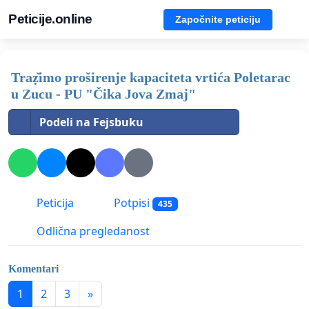
Peticije.online
Započnite peticiju
Traẓ̌imo proširenje kapaciteta vrtića Poletarac
u Zucu - PU "Čika Jova Zmaj"
Podeli na Fejsbuku
Peticija
Potpisi
435
Odlična pregledanost
Komentari
1
2
3
»