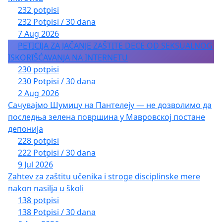
232 potpisi
232 Potpisi / 30 dana
7 Aug 2026
PETICIJA ZA JAČANJE ZAŠTITE DECE OD SEKSUALNOG
ISKORIŠĆAVANJA NA INTERNETU
230 potpisi
230 Potpisi / 30 dana
2 Aug 2026
Сачувајмо Шумицу на Пантелеју — не дозволимо да
последња зелена површина у Мавровској постане
депонија
228 potpisi
222 Potpisi / 30 dana
9 Jul 2026
Zahtev za zaštitu učenika i stroge disciplinske mere
nakon nasilja u školi
138 potpisi
138 Potpisi / 30 dana