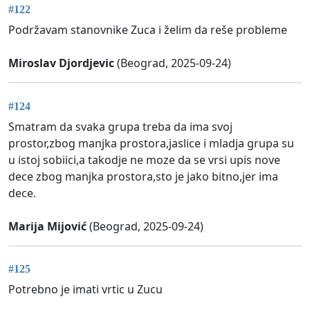
#122
Podržavam stanovnike Zuca i želim da reše probleme
Miroslav Djordjevic
(Beograd, 2025-09-24)
#124
Smatram da svaka grupa treba da ima svoj
prostor,zbog manjka prostora,jaslice i mladja grupa su
u istoj sobiici,a takodje ne moze da se vrsi upis nove
dece zbog manjka prostora,sto je jako bitno,jer ima
dece.
Marija Mijović
(Beograd, 2025-09-24)
#125
Potrebno je imati vrtic u Zucu