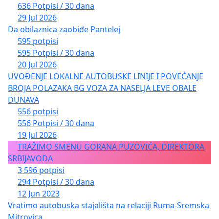
636 Potpisi / 30 dana
29 Jul 2026
Da obilaznica zaobiđe Pantelej
595 potpisi
595 Potpisi / 30 dana
20 Jul 2026
UVOĐENJE LOKALNE AUTOBUSKE LINIJE I POVEĆANJE
BROJA POLAZAKA BG VOZA ZA NASELJA LEVE OBALE
DUNAVA
556 potpisi
556 Potpisi / 30 dana
19 Jul 2026
TRAŽIMO SMENU GORANA PUZOVIĆA, DIREKTORA
SRBIJAVODA
3 596 potpisi
294 Potpisi / 30 dana
12 Jun 2023
Vratimo autobuska stajališta na relaciji Ruma-Sremska
Mitrovica