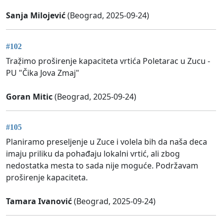
Sanja Milojević
(Beograd, 2025-09-24)
#102
Traẓ̌imo proširenje kapaciteta vrtića Poletarac u Zucu -
PU "Čika Jova Zmaj"
Goran Mitic
(Beograd, 2025-09-24)
#105
Planiramo preseljenje u Zuce i volela bih da naša deca
imaju priliku da pohađaju lokalni vrtić, ali zbog
nedostatka mesta to sada nije moguće. Podržavam
proširenje kapaciteta.
Tamara Ivanović
(Beograd, 2025-09-24)