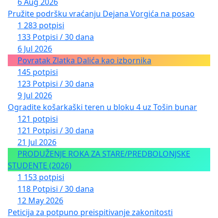
6 Aug 2026
Pružite podršku vraćanju Dejana Vorgića na posao
1 283 potpisi
133 Potpisi / 30 dana
6 Jul 2026
Povratak Zlatka Dalića kao izbornika
145 potpisi
123 Potpisi / 30 dana
9 Jul 2026
Ogradite košarkaški teren u bloku 4 uz Tošin bunar
121 potpisi
121 Potpisi / 30 dana
21 Jul 2026
PRODUŽENJE ROKA ZA STARE/PREDBOLONJSKE
STUDENTE (2026)
1 153 potpisi
118 Potpisi / 30 dana
12 May 2026
Peticija za potpuno preispitivanje zakonitosti