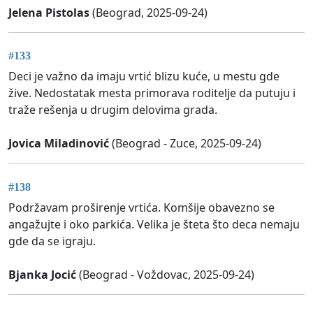
Jelena Pistolas
(Beograd, 2025-09-24)
#133
Deci je važno da imaju vrtić blizu kuće, u mestu gde
žive. Nedostatak mesta primorava roditelje da putuju i
traže rešenja u drugim delovima grada.
Jovica Miladinović
(Beograd - Zuce, 2025-09-24)
#138
Podržavam proširenje vrtića. Komšije obavezno se
angažujte i oko parkića. Velika je šteta što deca nemaju
gde da se igraju.
Bjanka Jocić
(Beograd - Voždovac, 2025-09-24)