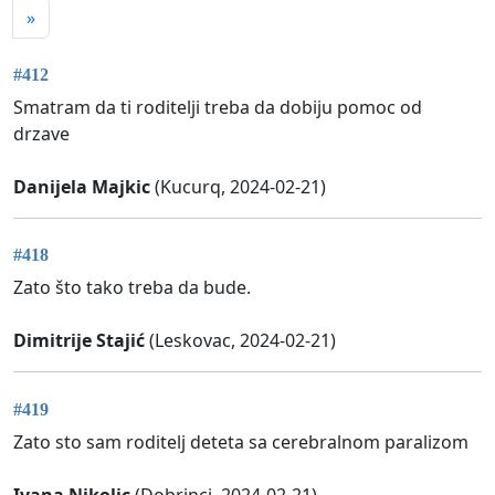
»
#412
Smatram da ti roditelji treba da dobiju pomoc od
drzave
Danijela Majkic
(Kucurq, 2024-02-21)
#418
Zato što tako treba da bude.
Dimitrije Stajić
(Leskovac, 2024-02-21)
#419
Zato sto sam roditelj deteta sa cerebralnom paralizom
Ivana Nikolic
(Dobrinci, 2024-02-21)