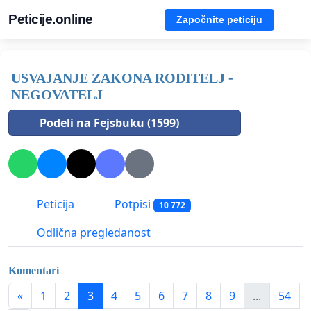
Peticije.online
Započnite peticiju
USVAJANJE ZAKONA RODITELJ -
NEGOVATELJ
Podeli na Fejsbuku (1599)
Peticija
Potpisi
10 772
Odlična pregledanost
Komentari
«
1
2
3
4
5
6
7
8
9
...
54