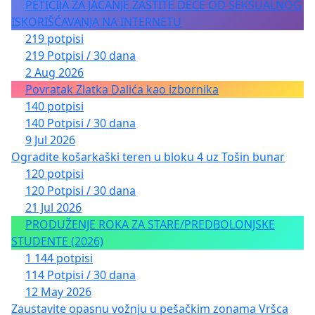
PETICIJA ZA JAČANJE ZAŠTITE DECE OD SEKSUALNOG
ISKORIŠĆAVANJA NA INTERNETU
219 potpisi
219 Potpisi / 30 dana
2 Aug 2026
Povratak Zlatka Dalića kao izbornika
140 potpisi
140 Potpisi / 30 dana
9 Jul 2026
Ogradite košarkaški teren u bloku 4 uz Tošin bunar
120 potpisi
120 Potpisi / 30 dana
21 Jul 2026
PRODUŽENJE ROKA ZA STARE/PREDBOLONJSKE
STUDENTE (2026)
1 144 potpisi
114 Potpisi / 30 dana
12 May 2026
Zaustavite opasnu vožnju u pešačkim zonama Vršca