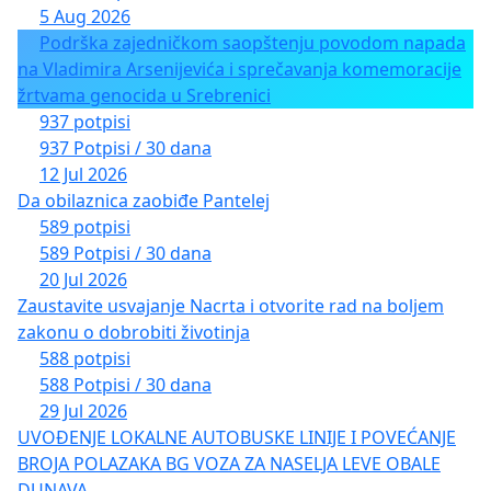
5 Aug 2026
Podrška zajedničkom saopštenju povodom napada
na Vladimira Arsenijevića i sprečavanja komemoracije
žrtvama genocida u Srebrenici
937 potpisi
937 Potpisi / 30 dana
12 Jul 2026
Da obilaznica zaobiđe Pantelej
589 potpisi
589 Potpisi / 30 dana
20 Jul 2026
Zaustavite usvajanje Nacrta i otvorite rad na boljem
zakonu o dobrobiti životinja
588 potpisi
588 Potpisi / 30 dana
29 Jul 2026
UVOĐENJE LOKALNE AUTOBUSKE LINIJE I POVEĆANJE
BROJA POLAZAKA BG VOZA ZA NASELJA LEVE OBALE
DUNAVA