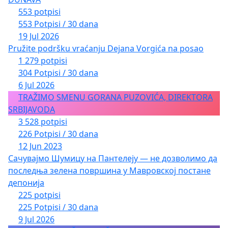
553 potpisi
553 Potpisi / 30 dana
19 Jul 2026
Pružite podršku vraćanju Dejana Vorgića na posao
1 279 potpisi
304 Potpisi / 30 dana
6 Jul 2026
TRAŽIMO SMENU GORANA PUZOVIĆA, DIREKTORA
SRBIJAVODA
3 528 potpisi
226 Potpisi / 30 dana
12 Jun 2023
Сачувајмо Шумицу на Пантелеју — не дозволимо да
последња зелена површина у Мавровској постане
депонија
225 potpisi
225 Potpisi / 30 dana
9 Jul 2026