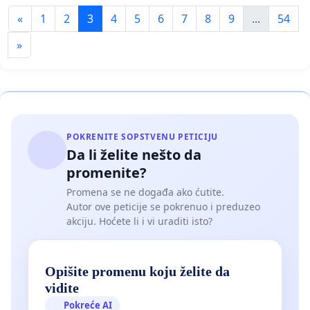
«
1
2
3
4
5
6
7
8
9
...
54
»
POKRENITE SOPSTVENU PETICIJU
Da li želite nešto da
promenite?
Promena se ne događa ako ćutite.
Autor ove peticije se pokrenuo i preduzeo
akciju. Hoćete li i vi uraditi isto?
Opišite promenu koju želite da
vidite
Pokreće AI