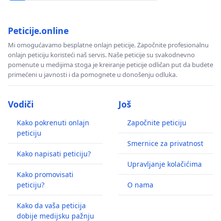
Peticije.online
Mi omogućavamo besplatne onlajn peticije. Započnite profesionalnu
onlajn peticiju koristeći naš servis. Naše peticije su svakodnevno
pomenute u medijima stoga je kreiranje peticije odličan put da budete
primećeni u javnosti i da pomognete u donošenju odluka.
Vodiči
Još
Kako pokrenuti onlajn
Započnite peticiju
peticiju
Smernice za privatnost
Kako napisati peticiju?
Upravljanje kolačićima
Kako promovisati
peticiju?
O nama
Kako da vaša peticija
dobije medijsku pažnju