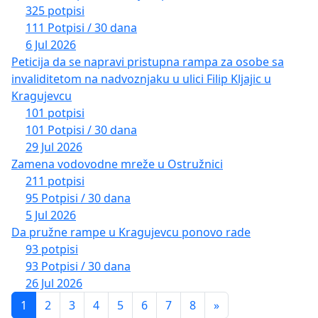
325 potpisi
111 Potpisi / 30 dana
6 Jul 2026
Peticija da se napravi pristupna rampa za osobe sa
invaliditetom na nadvoznjaku u ulici Filip Kljajic u
Kragujevcu
101 potpisi
101 Potpisi / 30 dana
29 Jul 2026
Zamena vodovodne mreže u Ostružnici
211 potpisi
95 Potpisi / 30 dana
5 Jul 2026
Da pružne rampe u Kragujevcu ponovo rade
93 potpisi
93 Potpisi / 30 dana
26 Jul 2026
1
2
3
4
5
6
7
8
»