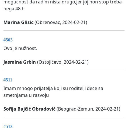
mogucnost da radim nista drugo,jer joj non stop treba
nega 48 h
Marina Glisic
(Obrenovac, 2024-02-21)
#503
Ovo je nužnost.
Jasmina Grbin
(Ostojićevo, 2024-02-21)
#511
Imam mnogo prijatelja koji su roditelji dece sa
smetnjama u razvoju
Sofija Bajčić Obradović
(Beograd-Zemun, 2024-02-21)
#513