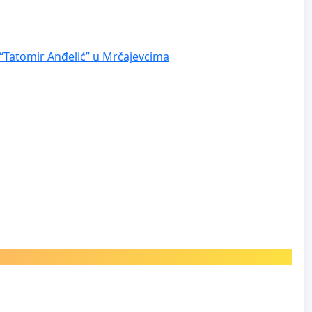
 “Tatomir Anđelić” u Mrčajevcima