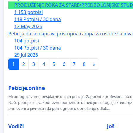
PRODUŽENJE ROKA ZA STARE/PREDBOLONJSKE STUDE
1 153 potpisi
118 Potpisi / 30 dana
12 May 2026
Peticija da se napravi pristupna rampa za osobe sa inval
104 potpisi
104 Potpisi / 30 dana
29 Jul 2026
1
2
3
4
5
6
7
8
»
Peticije.online
Mi omogućavamo besplatne onlajn peticije. Započnite profesionalnu onla
Naše peticije su svakodnevno pomenute u medijima stoga je kreiranje p
primećeni u javnosti i da pomognete u donošenju odluka.
Vodiči
Još