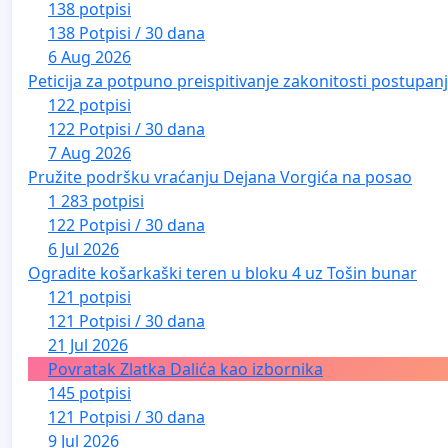
138 potpisi
138 Potpisi / 30 dana
6 Aug 2026
Peticija za potpuno preispitivanje zakonitosti postupa
122 potpisi
122 Potpisi / 30 dana
7 Aug 2026
Pružite podršku vraćanju Dejana Vorgića na posao
1 283 potpisi
122 Potpisi / 30 dana
6 Jul 2026
Ogradite košarkaški teren u bloku 4 uz Tošin bunar
121 potpisi
121 Potpisi / 30 dana
21 Jul 2026
Povratak Zlatka Dalića kao izbornika
145 potpisi
121 Potpisi / 30 dana
9 Jul 2026