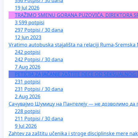
556 Potpisi / 30 dana
19 Jul 2026
TRAŽIMO SMENU GORANA PUZOVIĆA, DIREKTORA S
3 599 potpisi
297 Potpisi / 30 dana
12 Jun 2023
Vratimo autobuska stajališta na relaciji Ruma-Sremska 
242 potpisi
242 Potpisi / 30 dana
7 Aug 2026
PETICIJA ZA JAČANJE ZAŠTITE DECE OD SEKSUALNOG
231 potpisi
231 Potpisi / 30 dana
2 Aug 2026
Сачувајмо Шумицу на Пантелеју — не дозволимо да 
228 potpisi
211 Potpisi / 30 dana
9 Jul 2026
Zahtev za zaštitu učenika i stroge disciplinske mere nako