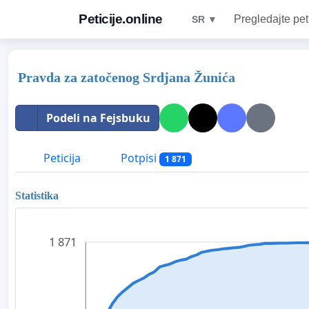
Peticije.online
Pregledajte pet
SR ▼
Pravda za zatočenog Srdjana Žunića
Podeli na Fejsbuku
Peticija
Potpisi
1 871
Statistika
1 871