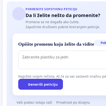
POKRENITE SOPSTVENU PETICIJU
Da li želite nešto da promenite?
Promena se ne događa ako ćutite.
Započnite društveni pokret kreiranjem peticije.
Pok
Opišite promenu koju želite da vidite
Napišite svojim rečima. AI će za vas sastaviti snažnu pet
Generiši peticiju
Vaši podaci ostaju vaši
Privatnost po dizajnu