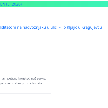
NTE (2026)
iditetom na nadvoznjaku u ulici Filip Kljajic u Kragujevcu
jn peticiju koristeći naš servis.
eticije odličan put da budete