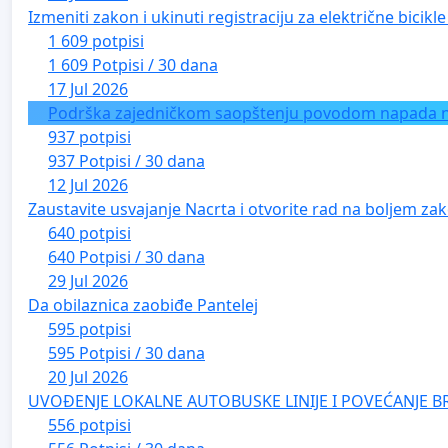
Izmeniti zakon i ukinuti registraciju za električne bicik
1 609 potpisi
1 609 Potpisi / 30 dana
17 Jul 2026
Podrška zajedničkom saopštenju povodom napada na 
937 potpisi
937 Potpisi / 30 dana
12 Jul 2026
Zaustavite usvajanje Nacrta i otvorite rad na boljem zak
640 potpisi
640 Potpisi / 30 dana
29 Jul 2026
Da obilaznica zaobiđe Pantelej
595 potpisi
595 Potpisi / 30 dana
20 Jul 2026
UVOĐENJE LOKALNE AUTOBUSKE LINIJE I POVEĆANJE B
556 potpisi