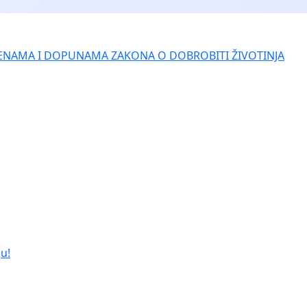
ENAMA I DOPUNAMA ZAKONA O DOBROBITI ŽIVOTINJA
u!