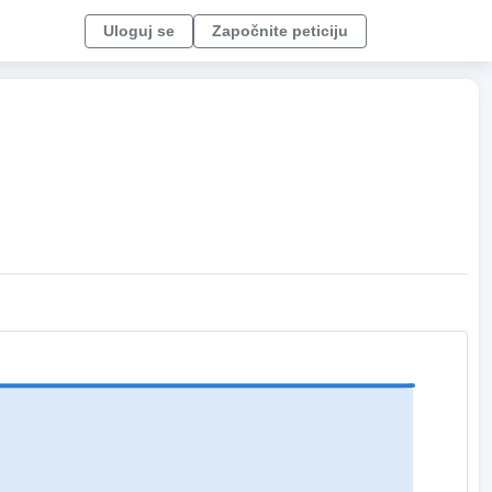
Uloguj se
Započnite peticiju