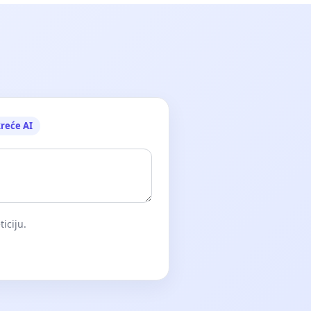
reće AI
iciju.