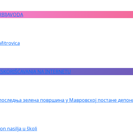
RBIJAVODA
Mitrovica
 ISKORIŠĆAVANJA NA INTERNETU
последња зелена површина у Мавровској постане депон
n nasilja u školi