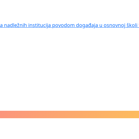
nja nadležnih institucija povodom događaja u osnovnoj školi