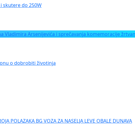
le i skutere do 250W
Vladimira Arsenijevića i sprečavanja komemoracije žrtvam
onu o dobrobiti životinja
ROJA POLAZAKA BG VOZA ZA NASELJA LEVE OBALE DUNAVA