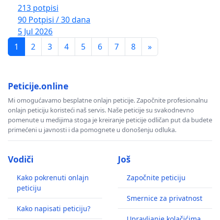
213 potpisi
90 Potpisi / 30 dana
5 Jul 2026
1
2
3
4
5
6
7
8
»
Peticije.online
Mi omogućavamo besplatne onlajn peticije. Započnite profesionalnu
onlajn peticiju koristeći naš servis. Naše peticije su svakodnevno
pomenute u medijima stoga je kreiranje peticije odličan put da budete
primećeni u javnosti i da pomognete u donošenju odluka.
Vodiči
Još
Kako pokrenuti onlajn
Započnite peticiju
peticiju
Smernice za privatnost
Kako napisati peticiju?
Upravljanje kolačićima