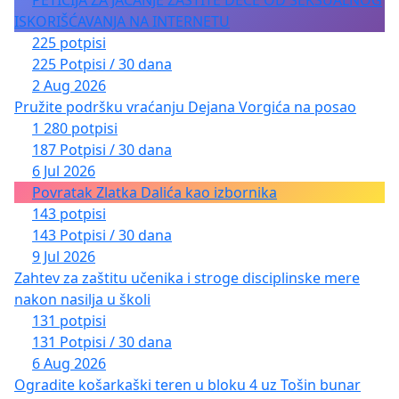
PETICIJA ZA JAČANJE ZAŠTITE DECE OD SEKSUALNOG
ISKORIŠĆAVANJA NA INTERNETU
225 potpisi
225 Potpisi / 30 dana
2 Aug 2026
Pružite podršku vraćanju Dejana Vorgića na posao
1 280 potpisi
187 Potpisi / 30 dana
6 Jul 2026
Povratak Zlatka Dalića kao izbornika
143 potpisi
143 Potpisi / 30 dana
9 Jul 2026
Zahtev za zaštitu učenika i stroge disciplinske mere
nakon nasilja u školi
131 potpisi
131 Potpisi / 30 dana
6 Aug 2026
Ogradite košarkaški teren u bloku 4 uz Tošin bunar