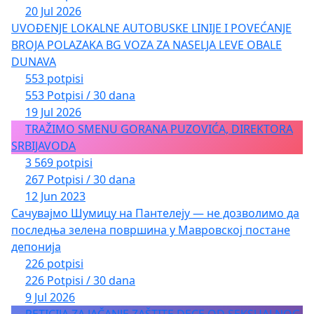
20 Jul 2026
UVOĐENJE LOKALNE AUTOBUSKE LINIJE I POVEĆANJE
BROJA POLAZAKA BG VOZA ZA NASELJA LEVE OBALE
DUNAVA
553 potpisi
553 Potpisi / 30 dana
19 Jul 2026
TRAŽIMO SMENU GORANA PUZOVIĆA, DIREKTORA
SRBIJAVODA
3 569 potpisi
267 Potpisi / 30 dana
12 Jun 2023
Сачувајмо Шумицу на Пантелеју — не дозволимо да
последња зелена површина у Мавровској постане
депонија
226 potpisi
226 Potpisi / 30 dana
9 Jul 2026