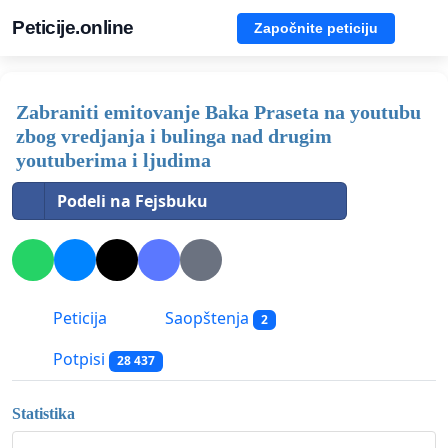
Peticije.online
Započnite peticiju
Zabraniti emitovanje Baka Praseta na youtubu
zbog vredjanja i bulinga nad drugim
youtuberima i ljudima
Podeli na Fejsbuku
Peticija
Saopštenja
2
Potpisi
28 437
Statistika