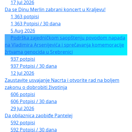
17 Jul 2026
Da se Dinu Merlin zabrani koncert u Kraljevu!
1 363 potpisi
1 363 Potpisi / 30 dana
5 Aug 2026
Podrška zajedničkom saopštenju povodom napada
na Vladimira Arsenijevića i sprečavanja komemoracije
žrtvama genocida u Srebrenici
937 potpisi
937 Potpisi / 30 dana
12 Jul 2026
Zaustavite usvajanje Nacrta i otvorite rad na boljem
zakonu o dobrobiti životinja
606 potpisi
606 Potpisi / 30 dana
29 Jul 2026
Da obilaznica zaobiđe Pantelej
592 potpisi
592 Potpisi / 30 dana