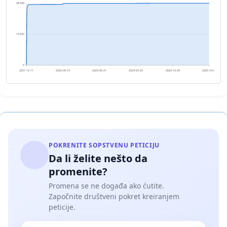
28 439
14 220
0
2021-12-11
2022-09-15
2023-06-21
2024-03-25
2024-12-29
2025-10-03
POKRENITE SOPSTVENU PETICIJU
Da li želite nešto da
promenite?
Promena se ne događa ako ćutite.
Započnite društveni pokret kreiranjem
peticije.