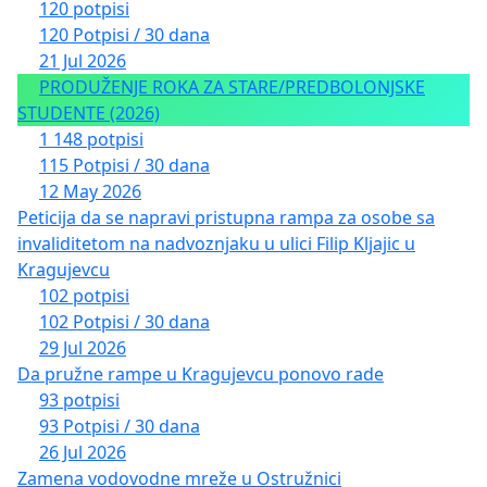
120 potpisi
120 Potpisi / 30 dana
21 Jul 2026
PRODUŽENJE ROKA ZA STARE/PREDBOLONJSKE
STUDENTE (2026)
1 148 potpisi
115 Potpisi / 30 dana
12 May 2026
Peticija da se napravi pristupna rampa za osobe sa
invaliditetom na nadvoznjaku u ulici Filip Kljajic u
Kragujevcu
102 potpisi
102 Potpisi / 30 dana
29 Jul 2026
Da pružne rampe u Kragujevcu ponovo rade
93 potpisi
93 Potpisi / 30 dana
26 Jul 2026
Zamena vodovodne mreže u Ostružnici