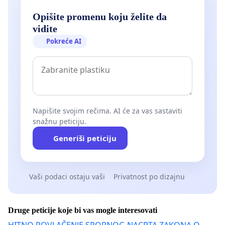
Opišite promenu koju želite da
vidite
Pokreće AI
Napišite svojim rečima. AI će za vas sastaviti
snažnu peticiju.
Generiši peticiju
Vaši podaci ostaju vaši
Privatnost po dizajnu
Druge peticije koje bi vas mogle interesovati