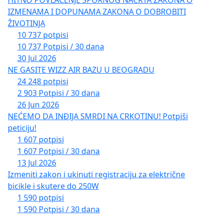
HITNO POVLAČENJE SPORNOG NACRTA ZAKONA O
IZMENAMA I DOPUNAMA ZAKONA O DOBROBITI
ŽIVOTINJA
10 737 potpisi
10 737 Potpisi / 30 dana
30 Jul 2026
NE GASITE WIZZ AIR BAZU U BEOGRADU
24 248 potpisi
2 903 Potpisi / 30 dana
26 Jun 2026
NEĆEMO DA INĐIJA SMRDI NA CRKOTINU! Potpiši
peticiju!
1 607 potpisi
1 607 Potpisi / 30 dana
13 Jul 2026
Izmeniti zakon i ukinuti registraciju za električne
bicikle i skutere do 250W
1 590 potpisi
1 590 Potpisi / 30 dana