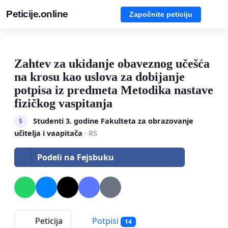
Peticije.online
Započnite peticiju
Zahtev za ukidanje obaveznog učešća
na krosu kao uslova za dobijanje
potpisa iz predmeta Metodika nastave
fizičkog vaspitanja
Studenti 3. godine Fakulteta za obrazovanje
S
učitelja i vaapitača
· RS
Podeli na Fejsbuku
Peticija
Potpisi
14