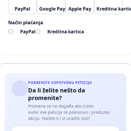
PayPal
Google Pay
Apple Pay
Kreditna karti
Način plaćanja
PayPal
Kreditna kartica
POKRENITE SOPSTVENU PETICIJU
Da li želite nešto da
promenite?
Promena se ne događa ako ćutite.
Autor ove peticije se pokrenuo i preduzeo
akciju. Hoćete li i vi uraditi isto?