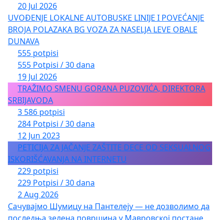
20 Jul 2026
UVOĐENJE LOKALNE AUTOBUSKE LINIJE I POVEĆANJE
BROJA POLAZAKA BG VOZA ZA NASELJA LEVE OBALE
DUNAVA
555 potpisi
555 Potpisi / 30 dana
19 Jul 2026
TRAŽIMO SMENU GORANA PUZOVIĆA, DIREKTORA
SRBIJAVODA
3 586 potpisi
284 Potpisi / 30 dana
12 Jun 2023
PETICIJA ZA JAČANJE ZAŠTITE DECE OD SEKSUALNOG
ISKORIŠĆAVANJA NA INTERNETU
229 potpisi
229 Potpisi / 30 dana
2 Aug 2026
Сачувајмо Шумицу на Пантелеју — не дозволимо да
последња зелена површина у Мавровској постане