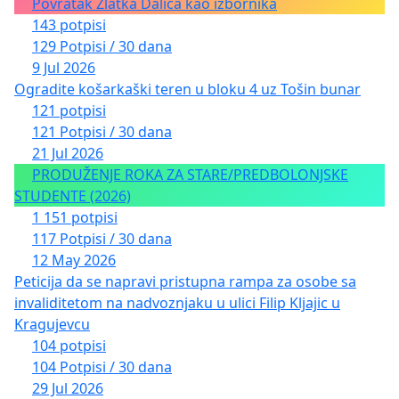
Povratak Zlatka Dalića kao izbornika
143 potpisi
129 Potpisi / 30 dana
9 Jul 2026
Ogradite košarkaški teren u bloku 4 uz Tošin bunar
121 potpisi
121 Potpisi / 30 dana
21 Jul 2026
PRODUŽENJE ROKA ZA STARE/PREDBOLONJSKE
STUDENTE (2026)
1 151 potpisi
117 Potpisi / 30 dana
12 May 2026
Peticija da se napravi pristupna rampa za osobe sa
invaliditetom na nadvoznjaku u ulici Filip Kljajic u
Kragujevcu
104 potpisi
104 Potpisi / 30 dana
29 Jul 2026