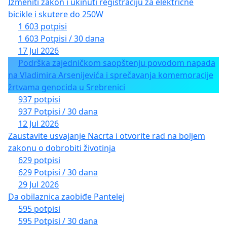
Izmeniti zakon i ukinuti registraciju za električne
bicikle i skutere do 250W
1 603 potpisi
1 603 Potpisi / 30 dana
17 Jul 2026
Podrška zajedničkom saopštenju povodom napada
na Vladimira Arsenijevića i sprečavanja komemoracije
žrtvama genocida u Srebrenici
937 potpisi
937 Potpisi / 30 dana
12 Jul 2026
Zaustavite usvajanje Nacrta i otvorite rad na boljem
zakonu o dobrobiti životinja
629 potpisi
629 Potpisi / 30 dana
29 Jul 2026
Da obilaznica zaobiđe Pantelej
595 potpisi
595 Potpisi / 30 dana