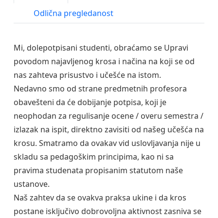
Odlična pregledanost
Mi, dolepotpisani studenti, obraćamo se Upravi
povodom najavljenog krosa i načina na koji se od
nas zahteva prisustvo i učešće na istom.
Nedavno smo od strane predmetnih profesora
obavešteni da će dobijanje potpisa, koji je
neophodan za regulisanje ocene / overu semestra /
izlazak na ispit, direktno zavisiti od našeg učešća na
krosu. Smatramo da ovakav vid uslovljavanja nije u
skladu sa pedagoškim principima, kao ni sa
pravima studenata propisanim statutom naše
ustanove.
Naš zahtev da se ovakva praksa ukine i da kros
postane isključivo dobrovoljna aktivnost zasniva se