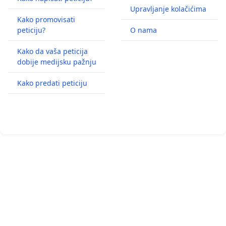
Upravljanje kolačićima
Kako promovisati
peticiju?
O nama
Kako da vaša peticija
dobije medijsku pažnju
Kako predati peticiju