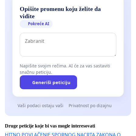
Opišite promenu koju želite da
vidite
Pokreće AI
Napišite svojim rečima. AI će za vas sastaviti
snažnu peticiju.
Generiši peticiju
Vaši podaci ostaju vaši
Privatnost po dizajnu
Druge peticije koje bi vas mogle interesovati
HITNO POVLAČENJE SPORNOG NACRTA ZAKONA O