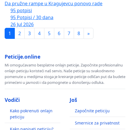
Da pružne rampe u Kragujevcu ponovo rade
95 potpisi
95 Potpisi / 30 dana
26 Jul 2026
1
2
3
4
5
6
7
8
»
Peticije.online
Mi omogućavamo besplatne onlajn peticije. Započnite profesionalnu
onlajn peticiju koristeći naš servis. Naše peticije su svakodnevno
pomenute u medijima stoga je kreiranje peticije odličan put da budete
primećeni u javnosti i da pomognete u donošenju odluka.
Vodiči
Još
Kako pokrenuti onlajn
Započnite peticiju
peticiju
Smernice za privatnost
Kako napisati peticiju?