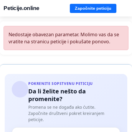
Peticije.online
Započnite peticiju
Nedostaje obavezan parametar. Molimo vas da se
vratite na stranicu peticije i pokušate ponovo.
POKRENITE SOPSTVENU PETICIJU
Da li želite nešto da
promenite?
Promena se ne događa ako ćutite.
Započnite društveni pokret kreiranjem
peticije.