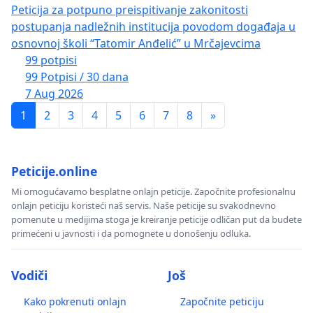
Peticija za potpuno preispitivanje zakonitosti
postupanja nadležnih institucija povodom događaja u
osnovnoj školi “Tatomir Anđelić” u Mrčajevcima
99 potpisi
99 Potpisi / 30 dana
7 Aug 2026
1
2
3
4
5
6
7
8
»
Peticije.online
Mi omogućavamo besplatne onlajn peticije. Započnite profesionalnu
onlajn peticiju koristeći naš servis. Naše peticije su svakodnevno
pomenute u medijima stoga je kreiranje peticije odličan put da budete
primećeni u javnosti i da pomognete u donošenju odluka.
Vodiči
Još
Kako pokrenuti onlajn
Započnite peticiju