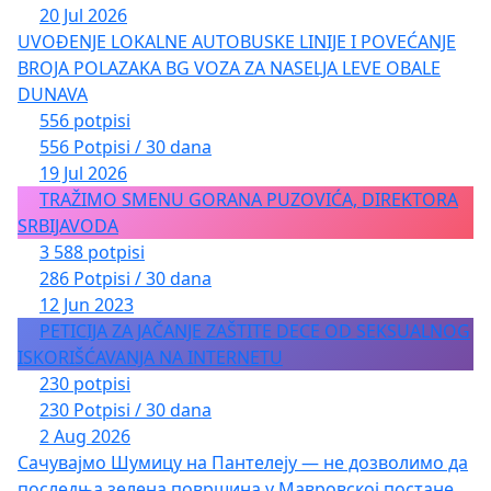
20 Jul 2026
UVOĐENJE LOKALNE AUTOBUSKE LINIJE I POVEĆANJE
BROJA POLAZAKA BG VOZA ZA NASELJA LEVE OBALE
DUNAVA
556 potpisi
556 Potpisi / 30 dana
19 Jul 2026
TRAŽIMO SMENU GORANA PUZOVIĆA, DIREKTORA
SRBIJAVODA
3 588 potpisi
286 Potpisi / 30 dana
12 Jun 2023
PETICIJA ZA JAČANJE ZAŠTITE DECE OD SEKSUALNOG
ISKORIŠĆAVANJA NA INTERNETU
230 potpisi
230 Potpisi / 30 dana
2 Aug 2026
Сачувајмо Шумицу на Пантелеју — не дозволимо да
последња зелена површина у Мавровској постане