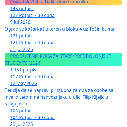
Povratak Zlatka Dalića kao izbornika
145 potpisi
127 Potpisi / 30 dana
9 Jul 2026
Ogradite košarkaški teren u bloku 4 uz Tošin bunar
121 potpisi
121 Potpisi / 30 dana
21 Jul 2026
PRODUŽENJE ROKA ZA STARE/PREDBOLONJSKE
STUDENTE (2026)
1 151 potpisi
117 Potpisi / 30 dana
12 May 2026
Peticija da se napravi pristupna rampa za osobe sa
invaliditetom na nadvoznjaku u ulici Filip Kljajic u
Kragujevcu
104 potpisi
104 Potpisi / 30 dana
29 Jul 2026