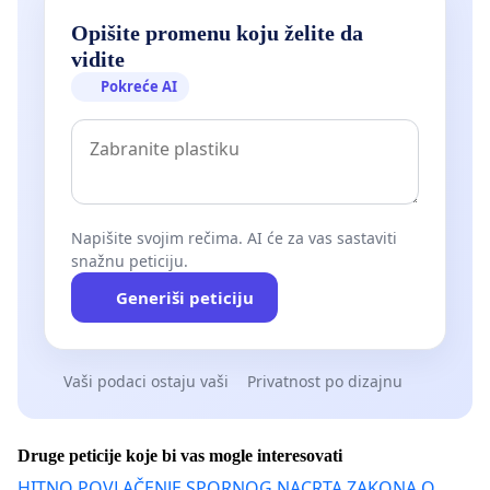
Opišite promenu koju želite da
vidite
Pokreće AI
Napišite svojim rečima. AI će za vas sastaviti
snažnu peticiju.
Generiši peticiju
Vaši podaci ostaju vaši
Privatnost po dizajnu
Druge peticije koje bi vas mogle interesovati
HITNO POVLAČENJE SPORNOG NACRTA ZAKONA O