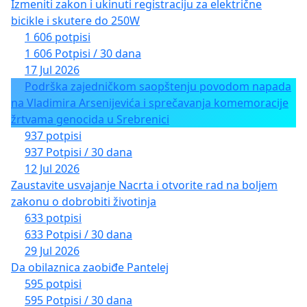
Izmeniti zakon i ukinuti registraciju za električne
bicikle i skutere do 250W
1 606 potpisi
1 606 Potpisi / 30 dana
17 Jul 2026
Podrška zajedničkom saopštenju povodom napada
na Vladimira Arsenijevića i sprečavanja komemoracije
žrtvama genocida u Srebrenici
937 potpisi
937 Potpisi / 30 dana
12 Jul 2026
Zaustavite usvajanje Nacrta i otvorite rad na boljem
zakonu o dobrobiti životinja
633 potpisi
633 Potpisi / 30 dana
29 Jul 2026
Da obilaznica zaobiđe Pantelej
595 potpisi
595 Potpisi / 30 dana