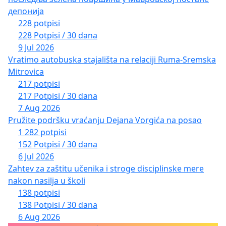
депонија
228 potpisi
228 Potpisi / 30 dana
9 Jul 2026
Vratimo autobuska stajališta na relaciji Ruma-Sremska
Mitrovica
217 potpisi
217 Potpisi / 30 dana
7 Aug 2026
Pružite podršku vraćanju Dejana Vorgića na posao
1 282 potpisi
152 Potpisi / 30 dana
6 Jul 2026
Zahtev za zaštitu učenika i stroge disciplinske mere
nakon nasilja u školi
138 potpisi
138 Potpisi / 30 dana
6 Aug 2026