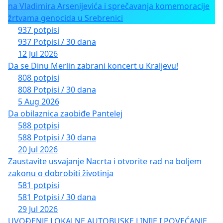
na Vladimira Arsenijevića i sprečavanja komemoracije
žrtvama genocida u Srebrenici
937 potpisi
937 Potpisi / 30 dana
12 Jul 2026
Da se Dinu Merlin zabrani koncert u Kraljevu!
808 potpisi
808 Potpisi / 30 dana
5 Aug 2026
Da obilaznica zaobiđe Pantelej
588 potpisi
588 Potpisi / 30 dana
20 Jul 2026
Zaustavite usvajanje Nacrta i otvorite rad na boljem
zakonu o dobrobiti životinja
581 potpisi
581 Potpisi / 30 dana
29 Jul 2026
UVOĐENJE LOKALNE AUTOBUSKE LINIJE I POVEĆANJE