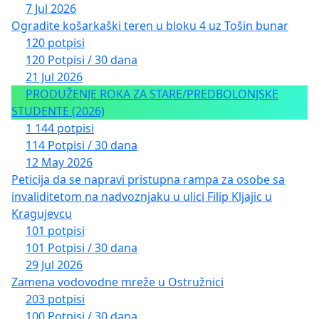
7 Jul 2026
Ogradite košarkaški teren u bloku 4 uz Tošin bunar
120 potpisi
120 Potpisi / 30 dana
21 Jul 2026
PRODUŽENJE ROKA ZA STARE/PREDBOLONJSKE
STUDENTE (2026)
1 144 potpisi
114 Potpisi / 30 dana
12 May 2026
Peticija da se napravi pristupna rampa za osobe sa
invaliditetom na nadvoznjaku u ulici Filip Kljajic u
Kragujevcu
101 potpisi
101 Potpisi / 30 dana
29 Jul 2026
Zamena vodovodne mreže u Ostružnici
203 potpisi
100 Potpisi / 30 dana