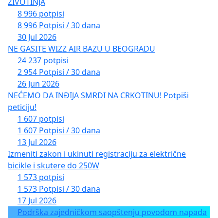
ŽIVOTINJA
8 996 potpisi
8 996 Potpisi / 30 dana
30 Jul 2026
NE GASITE WIZZ AIR BAZU U BEOGRADU
24 237 potpisi
2 954 Potpisi / 30 dana
26 Jun 2026
NEĆEMO DA INĐIJA SMRDI NA CRKOTINU! Potpiši
peticiju!
1 607 potpisi
1 607 Potpisi / 30 dana
13 Jul 2026
Izmeniti zakon i ukinuti registraciju za električne
bicikle i skutere do 250W
1 573 potpisi
1 573 Potpisi / 30 dana
17 Jul 2026
Podrška zajedničkom saopštenju povodom napada