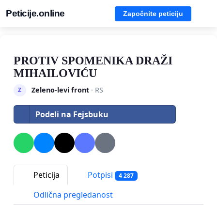
Peticije.online
Započnite peticiju
PROTIV SPOMENIKA DRAŽI
MIHAILOVIĆU
Zeleno-levi front
· RS
Z
Podeli na Fejsbuku
Peticija
Potpisi
4 287
Odlična pregledanost