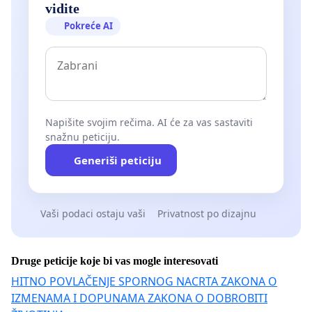
vidite
Pokreće AI
Napišite svojim rečima. AI će za vas sastaviti
snažnu peticiju.
Generiši peticiju
Vaši podaci ostaju vaši
Privatnost po dizajnu
Druge peticije koje bi vas mogle interesovati
HITNO POVLAČENJE SPORNOG NACRTA ZAKONA O
IZMENAMA I DOPUNAMA ZAKONA O DOBROBITI