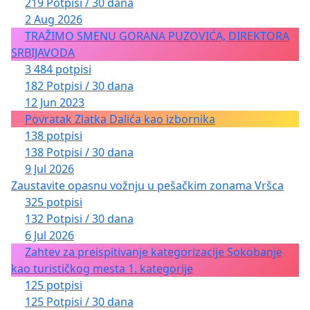
219 Potpisi / 30 dana
2 Aug 2026
TRAŽIMO SMENU GORANA PUZOVIĆA, DIREKTORA
SRBIJAVODA
3 484 potpisi
182 Potpisi / 30 dana
12 Jun 2023
Povratak Zlatka Dalića kao izbornika
138 potpisi
138 Potpisi / 30 dana
9 Jul 2026
Zaustavite opasnu vožnju u pešačkim zonama Vršca
325 potpisi
132 Potpisi / 30 dana
6 Jul 2026
Zahtev za preispitivanje kategorizacije Sokobanje
kao turističkog mesta 1. kategorije
125 potpisi
125 Potpisi / 30 dana