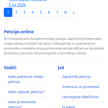
5 Jul 2026
1
2
3
4
5
6
7
8
»
Peticije.online
Mi omogućavamo besplatne onlajn peticije. Započnite profesionalnu
onlajn peticiju koristeći naš servis. Naše peticije su svakodnevno
pomenute u medijima stoga je kreiranje peticije odličan put da budete
primećeni u javnosti i da pomognete u donošenju odluka.
Vodiči
Još
Kako pokrenuti onlajn
Započnite peticiju
peticiju
Smernice za privatnost
Kako napisati peticiju?
Upravljanje kolačićima
Kako promovisati
peticiju?
O nama