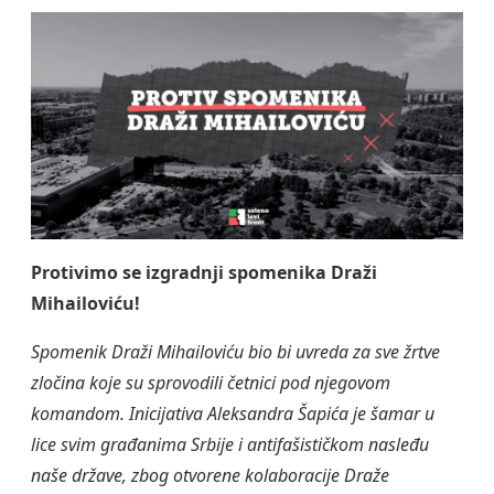
Protivimo se izgradnji spomenika Draži
Mihailoviću!
Spomenik Draži Mihailoviću bio bi uvreda za sve žrtve
zločina koje su sprovodili četnici pod njegovom
komandom. Inicijativa Aleksandra Šapića je šamar u
lice svim građanima Srbije i antifašističkom nasleđu
naše države, zbog otvorene kolaboracije Draže