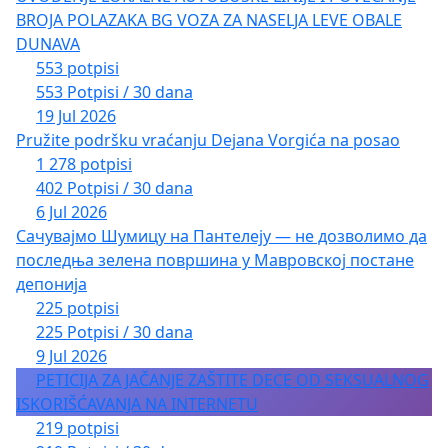
BROJA POLAZAKA BG VOZA ZA NASELJA LEVE OBALE
DUNAVA
553 potpisi
553 Potpisi / 30 dana
19 Jul 2026
Pružite podršku vraćanju Dejana Vorgića na posao
1 278 potpisi
402 Potpisi / 30 dana
6 Jul 2026
Сачувајмо Шумицу на Пантелеју — не дозволимо да
последња зелена површина у Мавровској постане
депонија
225 potpisi
225 Potpisi / 30 dana
9 Jul 2026
PETICIJA ZA JAČANJE ZAŠTITE DECE OD SEKSUALNOG
ISKORIŠĆAVANJA NA INTERNETU
219 potpisi