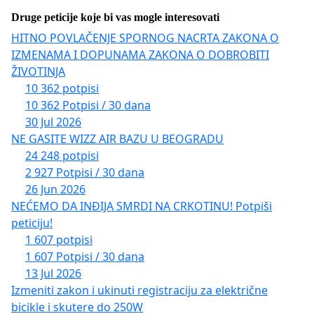
Druge peticije koje bi vas mogle interesovati
HITNO POVLAČENJE SPORNOG NACRTA ZAKONA O
IZMENAMA I DOPUNAMA ZAKONA O DOBROBITI
ŽIVOTINJA
10 362 potpisi
10 362 Potpisi / 30 dana
30 Jul 2026
NE GASITE WIZZ AIR BAZU U BEOGRADU
24 248 potpisi
2 927 Potpisi / 30 dana
26 Jun 2026
NEĆEMO DA INĐIJA SMRDI NA CRKOTINU! Potpiši
peticiju!
1 607 potpisi
1 607 Potpisi / 30 dana
13 Jul 2026
Izmeniti zakon i ukinuti registraciju za električne
bicikle i skutere do 250W