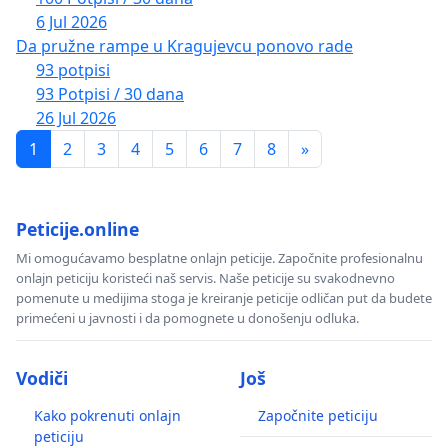
6 Jul 2026
Da pružne rampe u Kragujevcu ponovo rade
93 potpisi
93 Potpisi / 30 dana
26 Jul 2026
1
2
3
4
5
6
7
8
»
Peticije.online
Mi omogućavamo besplatne onlajn peticije. Započnite profesionalnu
onlajn peticiju koristeći naš servis. Naše peticije su svakodnevno
pomenute u medijima stoga je kreiranje peticije odličan put da budete
primećeni u javnosti i da pomognete u donošenju odluka.
Vodiči
Još
Kako pokrenuti onlajn
Započnite peticiju
peticiju