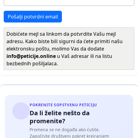
Pošalji potvrdni email
Dobićete mejl sa linkom da potvrdite Vašu mejl
adresu. Kako biste bili sigurni da ćete primiti našu
elektronsku poštu, molimo Vas da dodate
info@peticije.online
u Vaš adresar ili na listu
bezbednih pošiljalaca.
POKRENITE SOPSTVENU PETICIJU
Da li želite nešto da
promenite?
Promena se ne događa ako ćutite.
Započnite društveni pokret kreiranjem