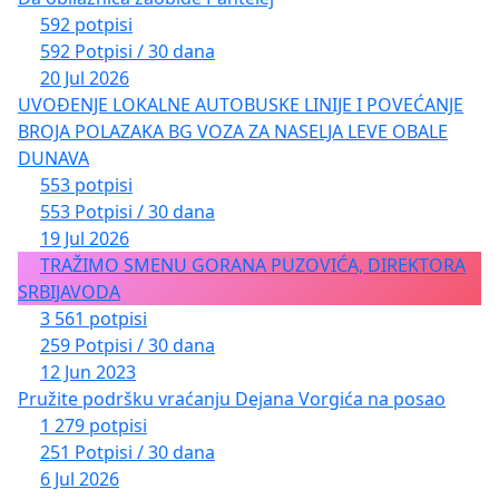
592 potpisi
592 Potpisi / 30 dana
20 Jul 2026
UVOĐENJE LOKALNE AUTOBUSKE LINIJE I POVEĆANJE
BROJA POLAZAKA BG VOZA ZA NASELJA LEVE OBALE
DUNAVA
553 potpisi
553 Potpisi / 30 dana
19 Jul 2026
TRAŽIMO SMENU GORANA PUZOVIĆA, DIREKTORA
SRBIJAVODA
3 561 potpisi
259 Potpisi / 30 dana
12 Jun 2023
Pružite podršku vraćanju Dejana Vorgića na posao
1 279 potpisi
251 Potpisi / 30 dana
6 Jul 2026