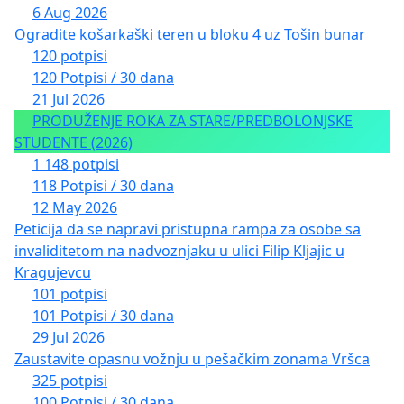
6 Aug 2026
Ogradite košarkaški teren u bloku 4 uz Tošin bunar
120 potpisi
120 Potpisi / 30 dana
21 Jul 2026
PRODUŽENJE ROKA ZA STARE/PREDBOLONJSKE
STUDENTE (2026)
1 148 potpisi
118 Potpisi / 30 dana
12 May 2026
Peticija da se napravi pristupna rampa za osobe sa
invaliditetom na nadvoznjaku u ulici Filip Kljajic u
Kragujevcu
101 potpisi
101 Potpisi / 30 dana
29 Jul 2026
Zaustavite opasnu vožnju u pešačkim zonama Vršca
325 potpisi
100 Potpisi / 30 dana