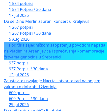
1 584 potpisi
1 584 Potpisi / 30 dana
17 Jul 2026
Da se Dinu Merlin zabrani koncert u Kraljevu!
1 267 potpisi
1 267 Potpisi / 30 dana
5 Aug 2026
Podrška zajedničkom saopštenju povodom napada
na Vladimira Arsenijevića i sprečavanja komemoracije
žrtvama genocida u Srebrenici
937 potpisi
937 Potpisi / 30 dana
12 Jul 2026
Zaustavite usvajanje Nacrta i otvorite rad na boljem
zakonu o dobrobiti životinja
600 potpisi
600 Potpisi / 30 dana
29 Jul 2026
Da obilaznica zaobiđe Pantelej