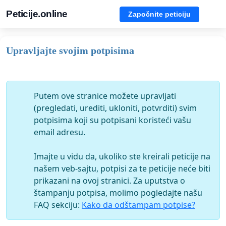
Peticije.online
Započnite peticiju
Upravljajte svojim potpisima
Putem ove stranice možete upravljati
(pregledati, urediti, ukloniti, potvrditi) svim
potpisima koji su potpisani koristeći vašu
email adresu.
Imajte u vidu da, ukoliko ste kreirali peticije na
našem veb-sajtu, potpisi za te peticije neće biti
prikazani na ovoj stranici. Za uputstva o
štampanju potpisa, molimo pogledajte našu
FAQ sekciju:
Kako da odštampam potpise?