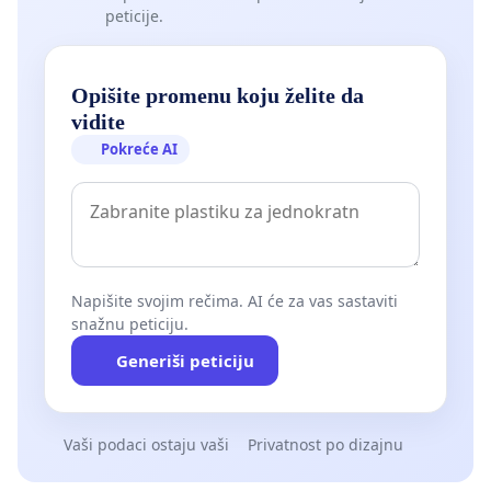
peticije.
Opišite promenu koju želite da
vidite
Pokreće AI
Napišite svojim rečima. AI će za vas sastaviti
snažnu peticiju.
Generiši peticiju
Vaši podaci ostaju vaši
Privatnost po dizajnu