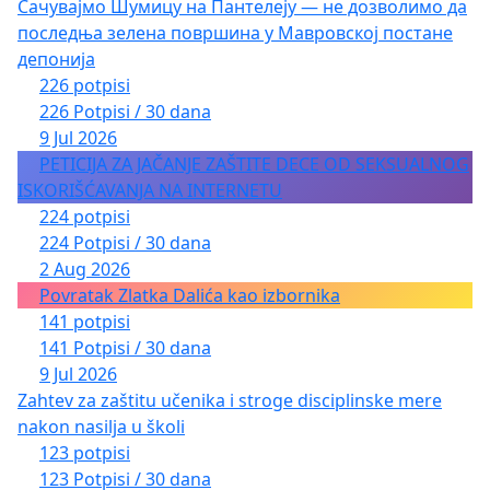
Сачувајмо Шумицу на Пантелеју — не дозволимо да
последња зелена површина у Мавровској постане
депонија
226 potpisi
226 Potpisi / 30 dana
9 Jul 2026
PETICIJA ZA JAČANJE ZAŠTITE DECE OD SEKSUALNOG
ISKORIŠĆAVANJA NA INTERNETU
224 potpisi
224 Potpisi / 30 dana
2 Aug 2026
Povratak Zlatka Dalića kao izbornika
141 potpisi
141 Potpisi / 30 dana
9 Jul 2026
Zahtev za zaštitu učenika i stroge disciplinske mere
nakon nasilja u školi
123 potpisi
123 Potpisi / 30 dana