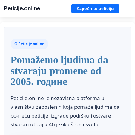
Peticije.online
Započnite peticiju
O Peticije.online
Pomažemo ljudima da
stvaraju promene od
2005. године
Peticije.online je nezavisna platforma u
vlasništvu zaposlenih koja pomaže ljudima da
pokreću peticije, izgrade podršku i ostvare
stvaran uticaj u 46 jezika širom sveta.