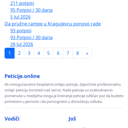
211 potpisi
95 Potpisi / 30 dana
5 Jul 2026
Da pružne rampe u Kragujevcu ponovo rade
93 potpisi
93 Potpisi / 30 dana
26 Jul 2026
1
2
3
4
5
6
7
8
»
Peticije.online
Mi omogućavamo besplatne onlajn peticije. Započnite profesionalnu
onlajn peticiju koristeći naš servis. Naše peticije su svakodnevno
pomenute u medijima stoga je kreiranje peticije odličan put da budete
primećeni u javnosti i da pomognete u donošenju odluka.
Vodiči
Još