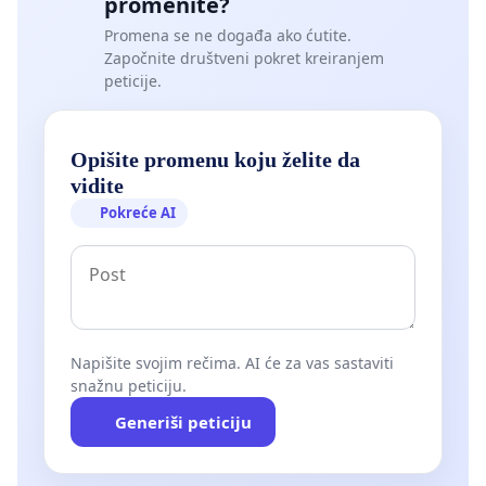
promenite?
Promena se ne događa ako ćutite.
Započnite društveni pokret kreiranjem
peticije.
Opišite promenu koju želite da
vidite
Pokreće AI
Napišite svojim rečima. AI će za vas sastaviti
snažnu peticiju.
Generiši peticiju