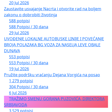
20 Jul 2026
Zaustavite usvajanje Nacrta i otvorite rad na boljem
zakonu o dobrobiti životinja
588 potpisi
588 Potpisi / 30 dana
29 Jul 2026
UVOĐENJE LOKALNE AUTOBUSKE LINIJE I POVEĆANJE
BROJA POLAZAKA BG VOZA ZA NASELJA LEVE OBALE
DUNAVA
553 potpisi
553 Potpisi / 30 dana
19 Jul 2026
Pružite podršku vraćanju Dejana Vorgića na posao
1 279 potpisi
304 Potpisi / 30 dana
6 Jul 2026
TRAŽIMO SMENU GORANA PUZOVIĆA, DIREKTORA
SRBIJAVODA
3 529 potpisi