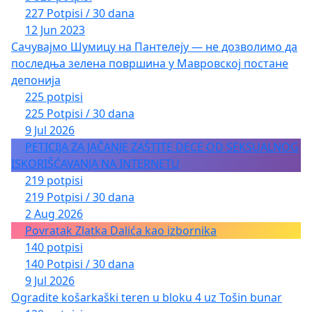
227 Potpisi / 30 dana
12 Jun 2023
Сачувајмо Шумицу на Пантелеју — не дозволимо да
последња зелена површина у Мавровској постане
депонија
225 potpisi
225 Potpisi / 30 dana
9 Jul 2026
PETICIJA ZA JAČANJE ZAŠTITE DECE OD SEKSUALNOG
ISKORIŠĆAVANJA NA INTERNETU
219 potpisi
219 Potpisi / 30 dana
2 Aug 2026
Povratak Zlatka Dalića kao izbornika
140 potpisi
140 Potpisi / 30 dana
9 Jul 2026
Ogradite košarkaški teren u bloku 4 uz Tošin bunar