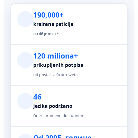
190,000+
kreirane peticije
на 46 језика *
120 miliona+
prikupljenih potpisa
od pristalica širom sveta
46
jezika podržano
čineći promenu dostupnom
Od 2005. године