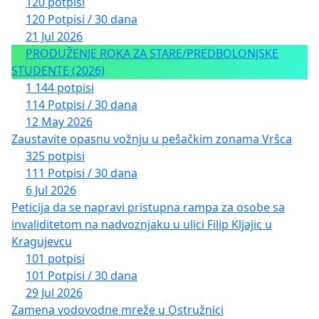
120 potpisi
120 Potpisi / 30 dana
21 Jul 2026
PRODUŽENJE ROKA ZA STARE/PREDBOLONJSKE
STUDENTE (2026)
1 144 potpisi
114 Potpisi / 30 dana
12 May 2026
Zaustavite opasnu vožnju u pešačkim zonama Vršca
325 potpisi
111 Potpisi / 30 dana
6 Jul 2026
Peticija da se napravi pristupna rampa za osobe sa
invaliditetom na nadvoznjaku u ulici Filip Kljajic u
Kragujevcu
101 potpisi
101 Potpisi / 30 dana
29 Jul 2026
Zamena vodovodne mreže u Ostružnici