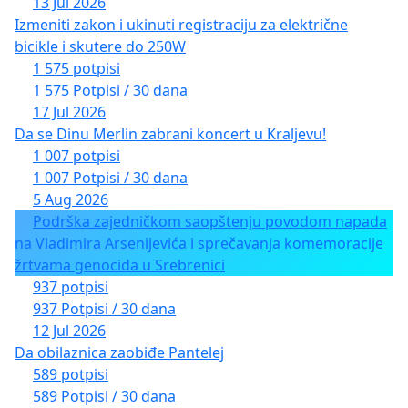
13 Jul 2026
Izmeniti zakon i ukinuti registraciju za električne
bicikle i skutere do 250W
1 575 potpisi
1 575 Potpisi / 30 dana
17 Jul 2026
Da se Dinu Merlin zabrani koncert u Kraljevu!
1 007 potpisi
1 007 Potpisi / 30 dana
5 Aug 2026
Podrška zajedničkom saopštenju povodom napada
na Vladimira Arsenijevića i sprečavanja komemoracije
žrtvama genocida u Srebrenici
937 potpisi
937 Potpisi / 30 dana
12 Jul 2026
Da obilaznica zaobiđe Pantelej
589 potpisi
589 Potpisi / 30 dana