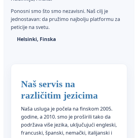
Ponosni smo što smo nezavisni. Naš cilj je
jednostavan: da pružimo najbolju platformu za
peticije na svetu.
Helsinki, Finska
Naš servis na
različitim jezicima
Naša usluga je počela na finskom 2005.
godine, a 2010. smo je proširili tako da
podržava više jezika, uključujući engleski,
francuski, španski, nemački, italijanski i