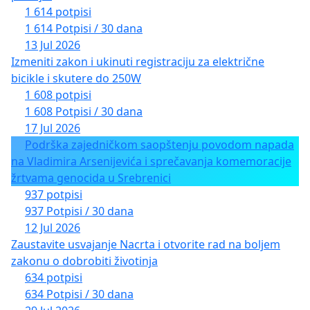
1 614 potpisi
1 614 Potpisi / 30 dana
13 Jul 2026
Izmeniti zakon i ukinuti registraciju za električne
bicikle i skutere do 250W
1 608 potpisi
1 608 Potpisi / 30 dana
17 Jul 2026
Podrška zajedničkom saopštenju povodom napada
na Vladimira Arsenijevića i sprečavanja komemoracije
žrtvama genocida u Srebrenici
937 potpisi
937 Potpisi / 30 dana
12 Jul 2026
Zaustavite usvajanje Nacrta i otvorite rad na boljem
zakonu o dobrobiti životinja
634 potpisi
634 Potpisi / 30 dana