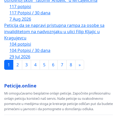
osnovnoj školi “Tatomir Anđelić” u Mrčajevcima
117 potpisi
117 Potpisi / 30 dana
7 Aug 2026
Peticija da se napravi pristupna rampa za osobe sa
invaliditetom na nadvoznjaku u ulici Filip Kljajic u
Kragujevcu
104 potpisi
104 Potpisi / 30 dana
29 Jul 2026
1
2
3
4
5
6
7
8
»
Peticije.online
Mi omogućavamo besplatne onlajn peticije. Započnite profesionalnu
onlajn peticiju koristeći naš servis. Naše peticije su svakodnevno
pomenute u medijima stoga je kreiranje peticije odličan put da budete
primećeni u javnosti i da pomognete u donošenju odluka.