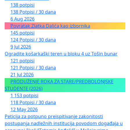
138 potpisi
138 Potpisi / 30 dana
6 Aug 2026
Povratak Zlatka Dalića kao izbornika
145 potpisi
124 Potpisi / 30 dana
9 Jul 2026
Ogradite košarkaški teren u bloku 4 uz Tošin bunar
121 potpisi
121 Potpisi / 30 dana
21 Jul 2026
PRODUŽENJE ROKA ZA STARE/PREDBOLONJSKE
STUDENTE (2026)
1 153 potpisi
118 Potpisi / 30 dana
12 May 2026
Peticija za potpuno preispitivanje zakonitosti
postupanja nadležnih institucija povodom događaja u