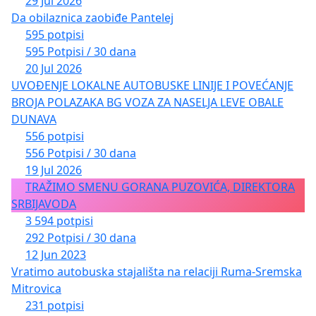
29 Jul 2026
Da obilaznica zaobiđe Pantelej
595 potpisi
595 Potpisi / 30 dana
20 Jul 2026
UVOĐENJE LOKALNE AUTOBUSKE LINIJE I POVEĆANJE
BROJA POLAZAKA BG VOZA ZA NASELJA LEVE OBALE
DUNAVA
556 potpisi
556 Potpisi / 30 dana
19 Jul 2026
TRAŽIMO SMENU GORANA PUZOVIĆA, DIREKTORA
SRBIJAVODA
3 594 potpisi
292 Potpisi / 30 dana
12 Jun 2023
Vratimo autobuska stajališta na relaciji Ruma-Sremska
Mitrovica
231 potpisi