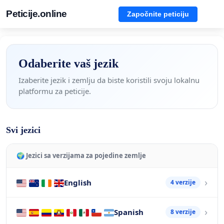
Peticije.online
Započnite peticiju
Odaberite vaš jezik
Izaberite jezik i zemlju da biste koristili svoju lokalnu
platformu za peticije.
Svi jezici
🌍 Jezici sa verzijama za pojedine zemlje
English
4 verzije
Spanish
8 verzije