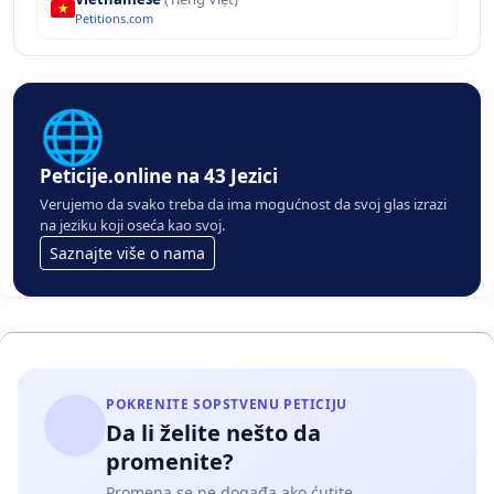
Petitions.com
🌐
Peticije.online na 43 Jezici
Verujemo da svako treba da ima mogućnost da svoj glas izrazi
na jeziku koji oseća kao svoj.
Saznajte više o nama
POKRENITE SOPSTVENU PETICIJU
Da li želite nešto da
promenite?
Promena se ne događa ako ćutite.