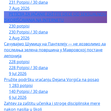
231 Potpisi / 30 dana
7 Aug 2026
PETICIJA ZA JAČANJE ZAŠTITE DECE OD SEKSUALNOG
ISKORIŠĆAVANJA NA INTERNETU
230 potpisi
230 Potpisi / 30 dana
2 Aug 2026
Сачувајмо Шумицу на Пантелеју — не дозволимо да
последња зелена површина у Мавровској постане
депонија
228 potpisi
228 Potpisi / 30 dana
9 Jul 2026
Pružite podršku vraćanju Dejana Vorgića na posao
1 283 potpisi
140 Potpisi / 30 dana
6 Jul 2026
Zahtev za zaštitu učenika i stroge disciplinske mere
nakon nasilja u školi