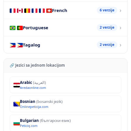
French
6 verzije
Portuguese
2 verzije
Tagalog
2 verzije
🔗 Jezici sa jednom lokacijom
Arabic
(العربية)
Aredaonline.com
Bosnian
(bosanski jezik)
Onlinepeticija.com
Bulgarian
(български език)
Peticiq.com