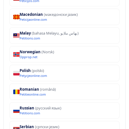
Peticijos.com
Macedonian
(македонски јазик)
Peticijaonline.com
Malay
(bahasa Melayu, بهاس ملايو‎)
Petitions.com
Norwegian
(Norsk)
Opprop.net
Polish
(polski)
Petycjeonline.com
Romanian
(română)
Petitieonline.com
Russian
(русский язык)
Petitions.com
Serbian
(српски језик)