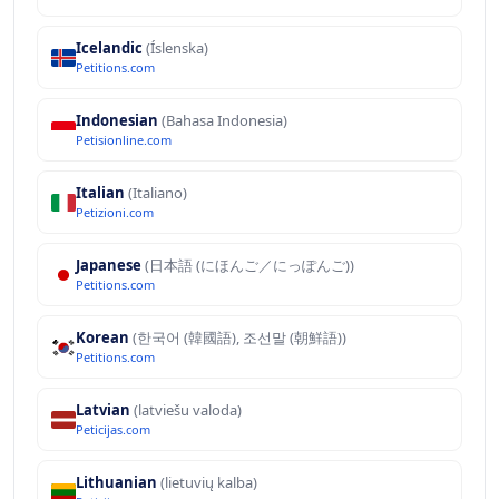
Icelandic
(Íslenska)
Petitions.com
Indonesian
(Bahasa Indonesia)
Petisionline.com
Italian
(Italiano)
Petizioni.com
Japanese
(日本語 (にほんご／にっぽんご))
Petitions.com
Korean
(한국어 (韓國語), 조선말 (朝鮮語))
Petitions.com
Latvian
(latviešu valoda)
Peticijas.com
Lithuanian
(lietuvių kalba)