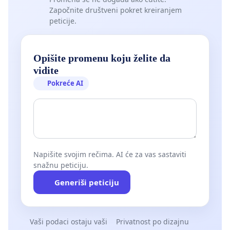
Započnite društveni pokret kreiranjem
peticije.
Opišite promenu koju želite da
vidite
Pokreće AI
Napišite svojim rečima. AI će za vas sastaviti
snažnu peticiju.
Generiši peticiju
Vaši podaci ostaju vaši
Privatnost po dizajnu