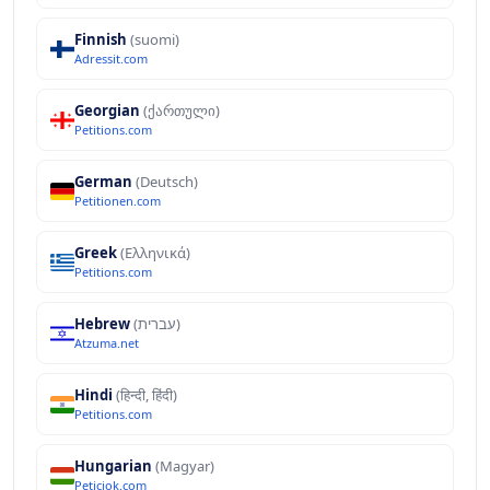
Finnish
(suomi)
Adressit.com
Georgian
(ქართული)
Petitions.com
German
(Deutsch)
Petitionen.com
Greek
(Ελληνικά)
Petitions.com
Hebrew
(עברית)
Atzuma.net
Hindi
(हिन्दी, हिंदी)
Petitions.com
Hungarian
(Magyar)
Peticiok.com