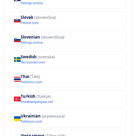
Peticije.online
Slovak
(slovenčina)
Peticie.com
Slovenian
(slovenščina)
Peticija.online
Swedish
(svenska)
Skrivunder.com
Thai
(ไทย)
Petitions.com
Turkish
(Türkçe)
Imzakampanyasi.net
Ukrainian
(українська)
Petitions.com
Vietnamese
(Tiếng Việt)