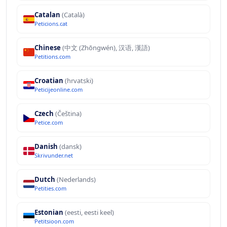
Catalan
(Català)
Peticions.cat
Chinese
(中文 (Zhōngwén), 汉语, 漢語)
Petitions.com
Croatian
(hrvatski)
Peticijeonline.com
Czech
(Čeština)
Petice.com
Danish
(dansk)
Skrivunder.net
Dutch
(Nederlands)
Petities.com
Estonian
(eesti, eesti keel)
Petitsioon.com