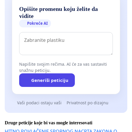
Opišite promenu koju želite da
vidite
Pokreće AI
Napišite svojim rečima. AI će za vas sastaviti
snažnu peticiju.
Generiši peticiju
Vaši podaci ostaju vaši
Privatnost po dizajnu
Druge peticije koje bi vas mogle interesovati
HITNO POVLAČENJE SPORNOG NACRTA ZAKONA O