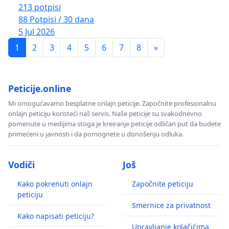
213 potpisi
88 Potpisi / 30 dana
5 Jul 2026
1
2
3
4
5
6
7
8
»
Peticije.online
Mi omogućavamo besplatne onlajn peticije. Započnite profesionalnu
onlajn peticiju koristeći naš servis. Naše peticije su svakodnevno
pomenute u medijima stoga je kreiranje peticije odličan put da budete
primećeni u javnosti i da pomognete u donošenju odluka.
Vodiči
Još
Kako pokrenuti onlajn
Započnite peticiju
peticiju
Smernice za privatnost
Kako napisati peticiju?
Upravljanje kolačićima