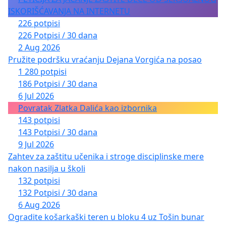
ISKORIŠĆAVANJA NA INTERNETU
226 potpisi
226 Potpisi / 30 dana
2 Aug 2026
Pružite podršku vraćanju Dejana Vorgića na posao
1 280 potpisi
186 Potpisi / 30 dana
6 Jul 2026
Povratak Zlatka Dalića kao izbornika
143 potpisi
143 Potpisi / 30 dana
9 Jul 2026
Zahtev za zaštitu učenika i stroge disciplinske mere
nakon nasilja u školi
132 potpisi
132 Potpisi / 30 dana
6 Aug 2026
Ogradite košarkaški teren u bloku 4 uz Tošin bunar