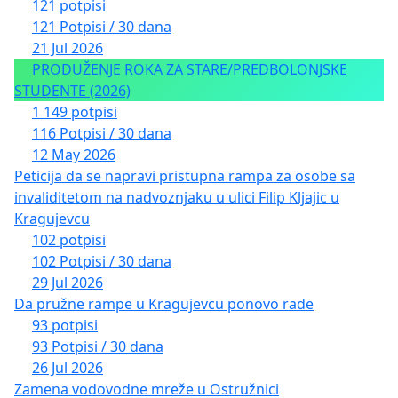
121 potpisi
121 Potpisi / 30 dana
21 Jul 2026
PRODUŽENJE ROKA ZA STARE/PREDBOLONJSKE
STUDENTE (2026)
1 149 potpisi
116 Potpisi / 30 dana
12 May 2026
Peticija da se napravi pristupna rampa za osobe sa
invaliditetom na nadvoznjaku u ulici Filip Kljajic u
Kragujevcu
102 potpisi
102 Potpisi / 30 dana
29 Jul 2026
Da pružne rampe u Kragujevcu ponovo rade
93 potpisi
93 Potpisi / 30 dana
26 Jul 2026
Zamena vodovodne mreže u Ostružnici