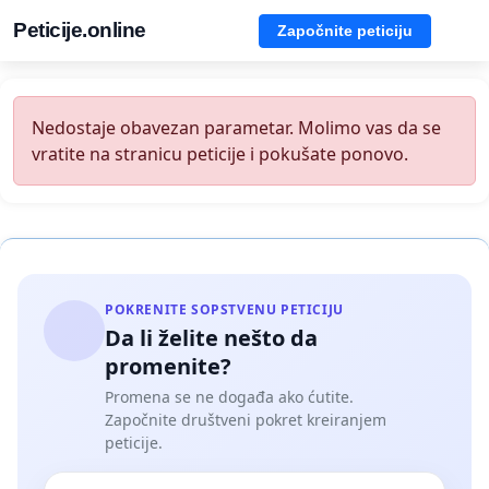
Peticije.online
Započnite peticiju
Nedostaje obavezan parametar. Molimo vas da se
vratite na stranicu peticije i pokušate ponovo.
POKRENITE SOPSTVENU PETICIJU
Da li želite nešto da
promenite?
Promena se ne događa ako ćutite.
Započnite društveni pokret kreiranjem
peticije.