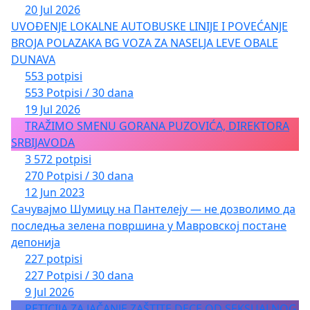
20 Jul 2026
UVOĐENJE LOKALNE AUTOBUSKE LINIJE I POVEĆANJE
BROJA POLAZAKA BG VOZA ZA NASELJA LEVE OBALE
DUNAVA
553 potpisi
553 Potpisi / 30 dana
19 Jul 2026
TRAŽIMO SMENU GORANA PUZOVIĆA, DIREKTORA
SRBIJAVODA
3 572 potpisi
270 Potpisi / 30 dana
12 Jun 2023
Сачувајмо Шумицу на Пантелеју — не дозволимо да
последња зелена површина у Мавровској постане
депонија
227 potpisi
227 Potpisi / 30 dana
9 Jul 2026
PETICIJA ZA JAČANJE ZAŠTITE DECE OD SEKSUALNOG