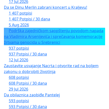
17 Jul 2026
Da se Dinu Merlin zabrani koncert u Kraljevu!
1 407 potpisi
1 407 Potpisi / 30 dana
5 Aug 2026
Podrška zajedničkom saopštenju povodom napada
na Vladimira Arsenijevića i sprečavanja komemoracije
žrtvama genocida u Srebrenici
937 potpisi
937 Potpisi / 30 dana
12 Jul 2026
Zaustavite usvajanje Nacrta i otvorite rad na boljem
zakonu o dobrobiti životinja
608 potpisi
608 Potpisi / 30 dana
29 Jul 2026
Da obilaznica zaobiđe Pantelej
593 potpisi
593 Potpisi / 30 dana