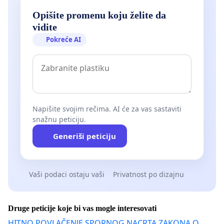
Opišite promenu koju želite da
vidite
Pokreće AI
Napišite svojim rečima. AI će za vas sastaviti
snažnu peticiju.
Generiši peticiju
Vaši podaci ostaju vaši
Privatnost po dizajnu
Druge peticije koje bi vas mogle interesovati
HITNO POVLAČENJE SPORNOG NACRTA ZAKONA O