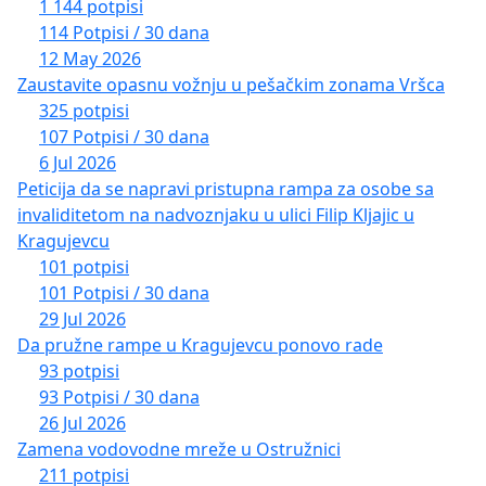
1 144 potpisi
114 Potpisi / 30 dana
12 May 2026
Zaustavite opasnu vožnju u pešačkim zonama Vršca
325 potpisi
107 Potpisi / 30 dana
6 Jul 2026
Peticija da se napravi pristupna rampa za osobe sa
invaliditetom na nadvoznjaku u ulici Filip Kljajic u
Kragujevcu
101 potpisi
101 Potpisi / 30 dana
29 Jul 2026
Da pružne rampe u Kragujevcu ponovo rade
93 potpisi
93 Potpisi / 30 dana
26 Jul 2026
Zamena vodovodne mreže u Ostružnici
211 potpisi