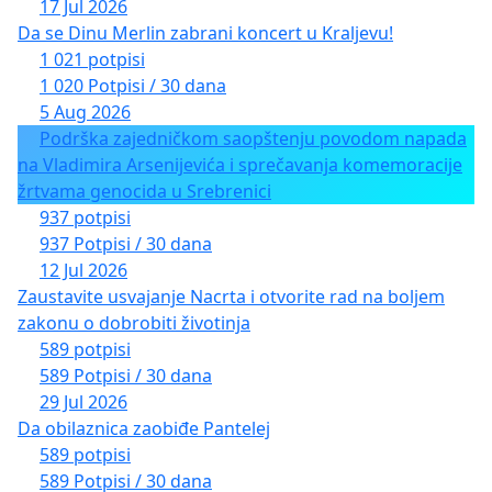
17 Jul 2026
Da se Dinu Merlin zabrani koncert u Kraljevu!
1 021 potpisi
1 020 Potpisi / 30 dana
5 Aug 2026
Podrška zajedničkom saopštenju povodom napada
na Vladimira Arsenijevića i sprečavanja komemoracije
žrtvama genocida u Srebrenici
937 potpisi
937 Potpisi / 30 dana
12 Jul 2026
Zaustavite usvajanje Nacrta i otvorite rad na boljem
zakonu o dobrobiti životinja
589 potpisi
589 Potpisi / 30 dana
29 Jul 2026
Da obilaznica zaobiđe Pantelej
589 potpisi
589 Potpisi / 30 dana