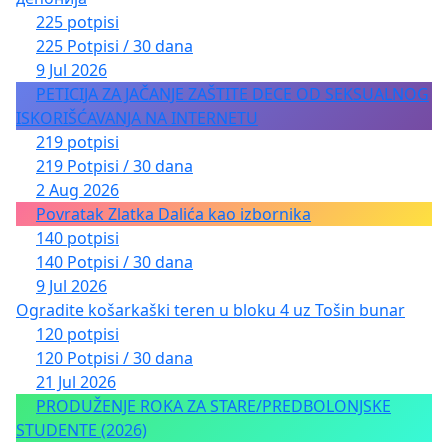
225 potpisi
225 Potpisi / 30 dana
9 Jul 2026
PETICIJA ZA JAČANJE ZAŠTITE DECE OD SEKSUALNOG
ISKORIŠĆAVANJA NA INTERNETU
219 potpisi
219 Potpisi / 30 dana
2 Aug 2026
Povratak Zlatka Dalića kao izbornika
140 potpisi
140 Potpisi / 30 dana
9 Jul 2026
Ogradite košarkaški teren u bloku 4 uz Tošin bunar
120 potpisi
120 Potpisi / 30 dana
21 Jul 2026
PRODUŽENJE ROKA ZA STARE/PREDBOLONJSKE
STUDENTE (2026)