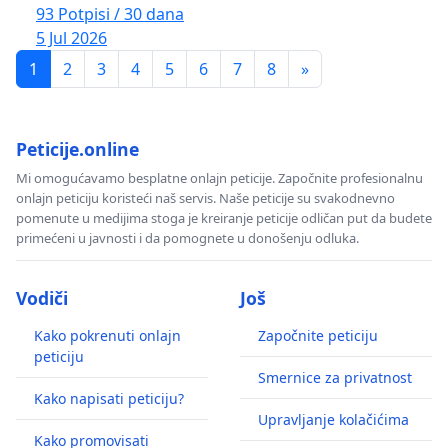
93 Potpisi / 30 dana
5 Jul 2026
1
2
3
4
5
6
7
8
»
Peticije.online
Mi omogućavamo besplatne onlajn peticije. Započnite profesionalnu
onlajn peticiju koristeći naš servis. Naše peticije su svakodnevno
pomenute u medijima stoga je kreiranje peticije odličan put da budete
primećeni u javnosti i da pomognete u donošenju odluka.
Vodiči
Još
Kako pokrenuti onlajn
Započnite peticiju
peticiju
Smernice za privatnost
Kako napisati peticiju?
Upravljanje kolačićima
Kako promovisati