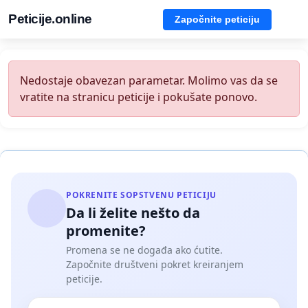
Peticije.online
Započnite peticiju
Nedostaje obavezan parametar. Molimo vas da se
vratite na stranicu peticije i pokušate ponovo.
POKRENITE SOPSTVENU PETICIJU
Da li želite nešto da
promenite?
Promena se ne događa ako ćutite.
Započnite društveni pokret kreiranjem
peticije.