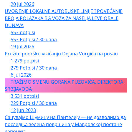
20 Jul 2026
UVOĐENJE LOKALNE AUTOBUSKE LINIJE I POVEĆANJE
BROJA POLAZAKA BG VOZA ZA NASELJA LEVE OBALE
DUNAVA
553 potpisi
553 Potpisi / 30 dana
19 Jul 2026
Pružite podršku vraćanju Dejana Vorgića na posao
1 279 potpisi
279 Potpisi / 30 dana
6 Jul 2026
TRAŽIMO SMENU GORANA PUZOVIĆA, DIREKTORA
SRBIJAVODA
3 531 potpisi
229 Potpisi / 30 dana
12 Jun 2023
Сачувајмо Шумицу на Пантелеју — не дозволимо да
последња зелена површина у Мавровској постане
депонија