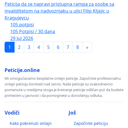
Peticija da se napravi pristupna rampa za osobe sa
invaliditetom na nadvoznjaku u ulici Filip Kljajic u
Kragujevcu
105 potpisi
105 Potpisi / 30 dana
29 Jul 2026
1
2
3
4
5
6
7
8
»
Peticije.online
Mi omogućavamo besplatne onlajn peticije. Započnite profesionalnu
onlajn peticiju koristeći naš servis. Naše peticije su svakodnevno
pomenute u medijima stoga je kreiranje peticije odličan put da budete
primećeni u javnosti i da pomognete u donošenju odluka.
Vodiči
Još
Kako pokrenuti onlajn
Započnite peticiju