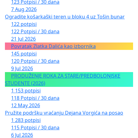
123 Potpisi / 30 dana
7 Aug 2026
Ogradite košarkaški teren u bloku 4 uz Tošin bunar
122 potpisi
122 Potpisi / 30 dana
21 Jul 2026
Povratak Zlatka Dalića kao izbornika
145 potpisi
120 Potpisi / 30 dana
9 Jul 2026
PRODUŽENJE ROKA ZA STARE/PREDBOLONJSKE
STUDENTE (2026)
1 153 potpisi
118 Potpisi / 30 dana
12 May 2026
Pružite podršku vraćanju Dejana Vorgića na posao
1 283 potpisi
115 Potpisi / 30 dana
6 Jul 2026