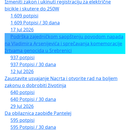
Izmeniti zakon i ukinuti registraciju za električne
bicikle i skutere do 250W
1 609 potpisi
1 609 Potpisi / 30 dana
17 Jul 2026
Podrška zajedničkom saopštenju povodom napada
na Vladimira Arsenijevića i sprečavanja komemoracije
žrtvama genocida u Srebrenici
937 potpisi
937 Potpisi / 30 dana
12 Jul 2026
Zaustavite usvajanje Nacrta i otvorite rad na boljem
zakonu o dobrobiti životinja
640 potpisi
640 Potpisi / 30 dana
29 Jul 2026
Da obilaznica zaobiđe Pantelej
595 potpisi
595 Potpisi / 30 dana