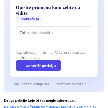
Opišite promenu koju želite da
vidite
Pokreće AI
Napišite svojim rečima. AI će za vas sastaviti
snažnu peticiju.
Generiši peticiju
Vaši podaci ostaju vaši
Privatnost po dizajnu
Druge peticije koje bi vas mogle interesovati
HITNO POVLAČENJE SPORNOG NACRTA ZAKONA O