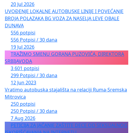
20 Jul 2026
UVOĐENJE LOKALNE AUTOBUSKE LINIJE I POVEĆANJE
BROJA POLAZAKA BG VOZA ZA NASELJA LEVE OBALE
DUNAVA
556 potpisi
556 Potpisi / 30 dana
19 Jul 2026
TRAŽIMO SMENU GORANA PUZOVIĆA, DIREKTORA
SRBIJAVODA
3 601 potpisi
299 Potpisi / 30 dana
12 Jun 2023
Vratimo autobuska stajališta na relaciji Ruma-Sremska
Mitrovica
250 potpisi
250 Potpisi / 30 dana
7 Aug 2026
PETICIJA ZA JAČANJE ZAŠTITE DECE OD SEKSUALNOG
ISKORIŠĆAVANJA NA INTERNETU