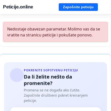
Peticije.online
Započnite peticiju
Nedostaje obavezan parametar. Molimo vas da se
vratite na stranicu peticije i pokušate ponovo.
POKRENITE SOPSTVENU PETICIJU
Da li želite nešto da
promenite?
Promena se ne događa ako ćutite.
Započnite društveni pokret kreiranjem
peticije.