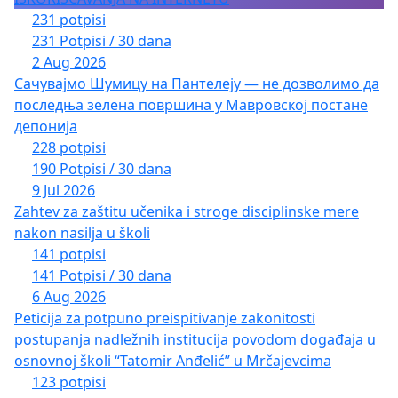
231 potpisi
231 Potpisi / 30 dana
2 Aug 2026
Сачувајмо Шумицу на Пантелеју — не дозволимо да
последња зелена површина у Мавровској постане
депонија
228 potpisi
190 Potpisi / 30 dana
9 Jul 2026
Zahtev za zaštitu učenika i stroge disciplinske mere
nakon nasilja u školi
141 potpisi
141 Potpisi / 30 dana
6 Aug 2026
Peticija za potpuno preispitivanje zakonitosti
postupanja nadležnih institucija povodom događaja u
osnovnoj školi “Tatomir Anđelić” u Mrčajevcima
123 potpisi