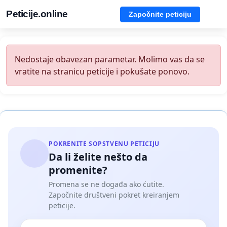
Peticije.online
Započnite peticiju
Nedostaje obavezan parametar. Molimo vas da se
vratite na stranicu peticije i pokušate ponovo.
POKRENITE SOPSTVENU PETICIJU
Da li želite nešto da
promenite?
Promena se ne događa ako ćutite.
Započnite društveni pokret kreiranjem
peticije.