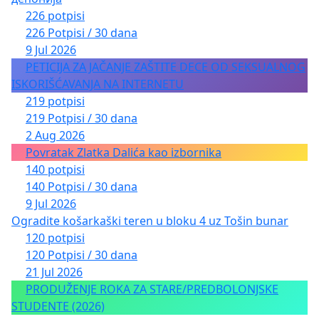
226 potpisi
226 Potpisi / 30 dana
9 Jul 2026
PETICIJA ZA JAČANJE ZAŠTITE DECE OD SEKSUALNOG
ISKORIŠĆAVANJA NA INTERNETU
219 potpisi
219 Potpisi / 30 dana
2 Aug 2026
Povratak Zlatka Dalića kao izbornika
140 potpisi
140 Potpisi / 30 dana
9 Jul 2026
Ogradite košarkaški teren u bloku 4 uz Tošin bunar
120 potpisi
120 Potpisi / 30 dana
21 Jul 2026
PRODUŽENJE ROKA ZA STARE/PREDBOLONJSKE
STUDENTE (2026)