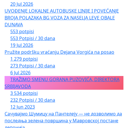
20 Jul 2026
UVOĐENJE LOKALNE AUTOBUSKE LINIJE I POVEĆANJE
BROJA POLAZAKA BG VOZA ZA NASELJA LEVE OBALE
DUNAVA
553 potpisi
553 Potpisi / 30 dana
19 Jul 2026
Pružite podršku vraćanju Dejana Vorgića na posao
1 279 potpisi
273 Potpisi / 30 dana
6 Jul 2026
TRAŽIMO SMENU GORANA PUZOVIĆA, DIREKTORA
SRBIJAVODA
3 534 potpisi
232 Potpisi / 30 dana
12 Jun 2023
Сачувајмо Шумицу на Пантелеју — не дозволимо да
последња зелена површина у Мавровској постане
депонија