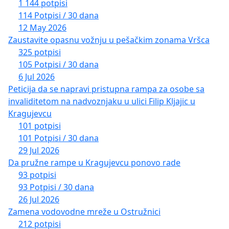
1 144 potpisi
114 Potpisi / 30 dana
12 May 2026
Zaustavite opasnu vožnju u pešačkim zonama Vršca
325 potpisi
105 Potpisi / 30 dana
6 Jul 2026
Peticija da se napravi pristupna rampa za osobe sa
invaliditetom na nadvoznjaku u ulici Filip Kljajic u
Kragujevcu
101 potpisi
101 Potpisi / 30 dana
29 Jul 2026
Da pružne rampe u Kragujevcu ponovo rade
93 potpisi
93 Potpisi / 30 dana
26 Jul 2026
Zamena vodovodne mreže u Ostružnici
212 potpisi