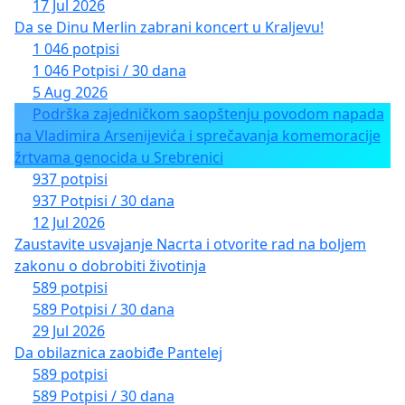
17 Jul 2026
Da se Dinu Merlin zabrani koncert u Kraljevu!
1 046 potpisi
1 046 Potpisi / 30 dana
5 Aug 2026
Podrška zajedničkom saopštenju povodom napada
na Vladimira Arsenijevića i sprečavanja komemoracije
žrtvama genocida u Srebrenici
937 potpisi
937 Potpisi / 30 dana
12 Jul 2026
Zaustavite usvajanje Nacrta i otvorite rad na boljem
zakonu o dobrobiti životinja
589 potpisi
589 Potpisi / 30 dana
29 Jul 2026
Da obilaznica zaobiđe Pantelej
589 potpisi
589 Potpisi / 30 dana