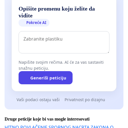
Opišite promenu koju želite da
vidite
Pokreće AI
Napišite svojim rečima. AI će za vas sastaviti
snažnu peticiju.
Generiši peticiju
Vaši podaci ostaju vaši
Privatnost po dizajnu
Druge peticije koje bi vas mogle interesovati
HITNO POVLAČENJE SPORNOG NACRTA ZAKONA O