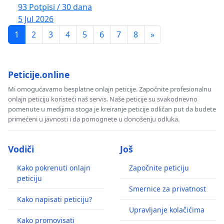
93 Potpisi / 30 dana
5 Jul 2026
1
2
3
4
5
6
7
8
»
Peticije.online
Mi omogućavamo besplatne onlajn peticije. Započnite profesionalnu
onlajn peticiju koristeći naš servis. Naše peticije su svakodnevno
pomenute u medijima stoga je kreiranje peticije odličan put da budete
primećeni u javnosti i da pomognete u donošenju odluka.
Vodiči
Još
Kako pokrenuti onlajn
Započnite peticiju
peticiju
Smernice za privatnost
Kako napisati peticiju?
Upravljanje kolačićima
Kako promovisati