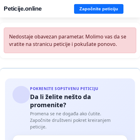
Peticije.online
Započnite peticiju
Nedostaje obavezan parametar. Molimo vas da se
vratite na stranicu peticije i pokušate ponovo.
POKRENITE SOPSTVENU PETICIJU
Da li želite nešto da
promenite?
Promena se ne događa ako ćutite.
Započnite društveni pokret kreiranjem
peticije.