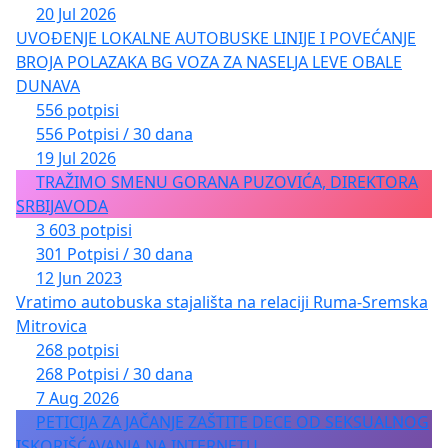
20 Jul 2026
UVOĐENJE LOKALNE AUTOBUSKE LINIJE I POVEĆANJE
BROJA POLAZAKA BG VOZA ZA NASELJA LEVE OBALE
DUNAVA
556 potpisi
556 Potpisi / 30 dana
19 Jul 2026
TRAŽIMO SMENU GORANA PUZOVIĆA, DIREKTORA
SRBIJAVODA
3 603 potpisi
301 Potpisi / 30 dana
12 Jun 2023
Vratimo autobuska stajališta na relaciji Ruma-Sremska
Mitrovica
268 potpisi
268 Potpisi / 30 dana
7 Aug 2026
PETICIJA ZA JAČANJE ZAŠTITE DECE OD SEKSUALNOG
ISKORIŠĆAVANJA NA INTERNETU