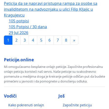
Peticija da se napravi pristupna rampa za osobe sa
invaliditetom na nadvoznjaku u ulici Filip Kljajic u
Kragujevcu
105 potpisi
105 Potpisi / 30 dana
29 Jul 2026
1
2
3
4
5
6
7
8
»
Peticije.online
Mi omogućavamo besplatne onlajn peticije. Započnite profesionalnu
onlajn peticiju koristeći naš servis. Naše peticije su svakodnevno
pomenute u medijima stoga je kreiranje peticije odličan put da budete
primećeni u javnosti i da pomognete u donošenju odluka.
Vodiči
Još
Kako pokrenuti onlajn
Započnite peticiju