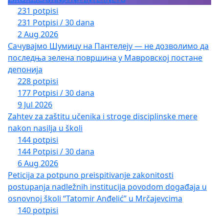
231 potpisi
231 Potpisi / 30 dana
2 Aug 2026
Сачувајмо Шумицу на Пантелеју — не дозволимо да
последња зелена површина у Мавровској постане
депонија
228 potpisi
177 Potpisi / 30 dana
9 Jul 2026
Zahtev za zaštitu učenika i stroge disciplinske mere
nakon nasilja u školi
144 potpisi
144 Potpisi / 30 dana
6 Aug 2026
Peticija za potpuno preispitivanje zakonitosti
postupanja nadležnih institucija povodom događaja u
osnovnoj školi “Tatomir Anđelić” u Mrčajevcima
140 potpisi