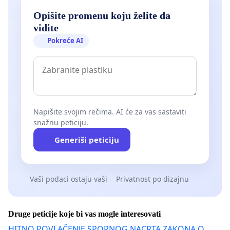
Opišite promenu koju želite da
vidite
Pokreće AI
Napišite svojim rečima. AI će za vas sastaviti
snažnu peticiju.
Generiši peticiju
Vaši podaci ostaju vaši
Privatnost po dizajnu
Druge peticije koje bi vas mogle interesovati
HITNO POVLAČENJE SPORNOG NACRTA ZAKONA O