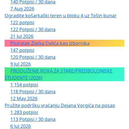
140 Potpisi / 30 dana
7 Aug 2026
Ogradite košarkaški teren u bloku 4 uz Tošin bunar
122 potpisi
122 Potpisi / 30 dana
21 Jul 2026
Povratak Zlatka Dalića kao izbornika
147 potpisi
120 Potpisi / 30 dana
9 Jul 2026
PRODUŽENJE ROKA ZA STARE/PREDBOLONJSKE
STUDENTE (2026)
1 154 potpisi
118 Potpisi / 30 dana
12 May 2026
Pružite podršku vraćanju Dejana Vorgića na posao
1 283 potpisi
113 Potpisi / 30 dana
6 Jul 2026