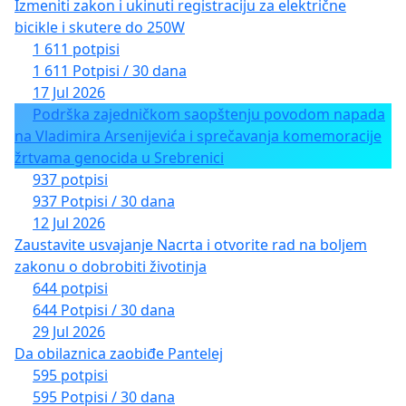
Izmeniti zakon i ukinuti registraciju za električne
bicikle i skutere do 250W
1 611 potpisi
1 611 Potpisi / 30 dana
17 Jul 2026
Podrška zajedničkom saopštenju povodom napada
na Vladimira Arsenijevića i sprečavanja komemoracije
žrtvama genocida u Srebrenici
937 potpisi
937 Potpisi / 30 dana
12 Jul 2026
Zaustavite usvajanje Nacrta i otvorite rad na boljem
zakonu o dobrobiti životinja
644 potpisi
644 Potpisi / 30 dana
29 Jul 2026
Da obilaznica zaobiđe Pantelej
595 potpisi
595 Potpisi / 30 dana