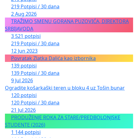
219 Potpisi / 30 dana
2 Aug 2026
TRAŽIMO SMENU GORANA PUZOVIĆA, DIREKTORA
SRBIJAVODA
3 521 potpisi
219 Potpisi / 30 dana
12 Jun 2023
Povratak Zlatka Dalića kao izbornika
139 potpisi
139 Potpisi / 30 dana
9 Jul 2026
Ogradite košarkaški teren u bloku 4 uz Tošin bunar
120 potpisi
120 Potpisi / 30 dana
21 Jul 2026
PRODUŽENJE ROKA ZA STARE/PREDBOLONJSKE
STUDENTE (2026)
1 144 potpisi