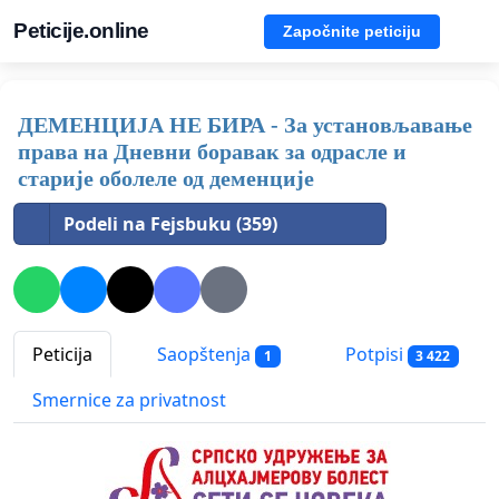
Peticije.online
Započnite peticiju
ДЕМЕНЦИЈА НЕ БИРА - За установљавање
права на Дневни боравак за одрасле и
старије оболеле од деменције
Podeli na Fejsbuku (359)
Peticija
Saopštenja
Potpisi
1
3 422
Smernice za privatnost