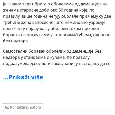
је главни терет бриге о оболелима од деменције на
женама старосне доби око 50 година које, по
правилу, више година негују оболеле при чему су две
трећине жена запослене, што неминовно узрокује
врло честу појаву да су оболели током њиховог
боравка на послу сами у становима/кућама, односно
без надзора.
Самостални боравак оболелих од деменције без
надзора у становима и кућама, по правилу,
подразумева да су исти закључани (у настојању да се
спречи да оболели напусте стамбени објекат и упуте
...Prikaži više
се ка одређеним дестинацијама са којих не могу
самостално да се врате односно да се спречи да
оболели "залутају" па да чланови породице исте
"траже" и враћају кући и то врло често уз помоћ
припадника органа унутрашњих послова), те да су
оболели због наведене чињенице фактички
Kontaktiraj autora
онемогућени да напусте стамбени простор и у