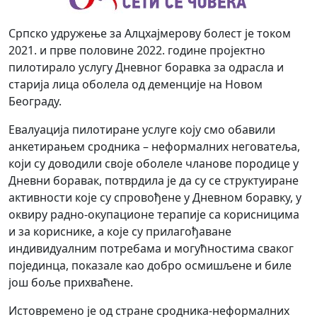
Српско удружење за Алцхајмерову болест је током
2021. и прве половине 2022. године пројектно
пилотирало услугу Дневног боравка за одрасла и
старија лица оболела од деменције на Новом
Београду.
Евалуација пилотиране услуге коју смо обавили
анкетирањем сродника – неформалних неговатеља,
који су доводили своје оболеле чланове породице у
Дневни боравак, потврдила је да су се структуиране
активности које су спровођене у Дневном боравку, у
оквиру радно-окупационе терапије са корисницима
и за кориснике, а које су прилагођаване
индивидуалним потребама и могућностима сваког
појединца, показале као добро осмишљене и биле
још боље прихваћене.
Истовремено је од стране сродника-неформалних