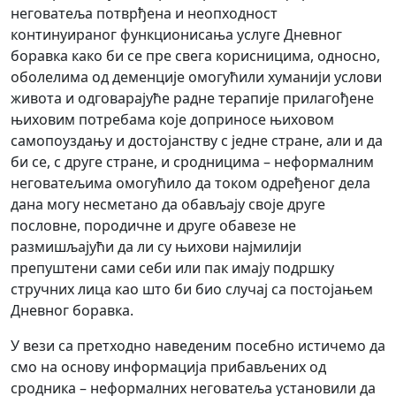
неговатеља потврђена и неопходност
континуираног функционисања услуге Дневног
боравка како би се пре свега корисницима, односно,
оболелима од деменције омогућили хуманији услови
живота и одговарајуће радне терапије прилагођене
њиховим потребама које доприносе њиховом
самопоуздању и достојанству с једне стране, али и да
би се, с друге стране, и сродницима – неформалним
неговатељима омогућило да током одређеног дела
дана могу несметано да обављају своје друге
пословне, породичне и друге обавезе не
размишљајући да ли су њихови најмилији
препуштени сами себи или пак имају подршку
стручних лица као што би био случај са постојањем
Дневног боравка.
У вези са претходно наведеним посебно истичемо да
смо на основу информација прибављених од
сродника – неформалних неговатеља установили да