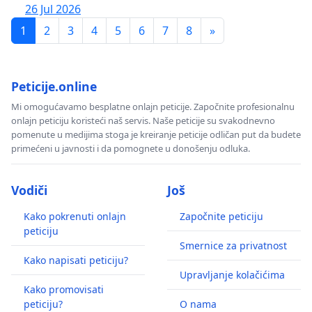
26 Jul 2026
1
2
3
4
5
6
7
8
»
Peticije.online
Mi omogućavamo besplatne onlajn peticije. Započnite profesionalnu
onlajn peticiju koristeći naš servis. Naše peticije su svakodnevno
pomenute u medijima stoga je kreiranje peticije odličan put da budete
primećeni u javnosti i da pomognete u donošenju odluka.
Vodiči
Još
Kako pokrenuti onlajn
Započnite peticiju
peticiju
Smernice za privatnost
Kako napisati peticiju?
Upravljanje kolačićima
Kako promovisati
peticiju?
O nama