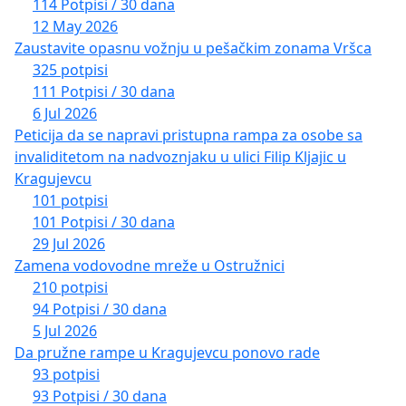
114 Potpisi / 30 dana
12 May 2026
Zaustavite opasnu vožnju u pešačkim zonama Vršca
325 potpisi
111 Potpisi / 30 dana
6 Jul 2026
Peticija da se napravi pristupna rampa za osobe sa
invaliditetom na nadvoznjaku u ulici Filip Kljajic u
Kragujevcu
101 potpisi
101 Potpisi / 30 dana
29 Jul 2026
Zamena vodovodne mreže u Ostružnici
210 potpisi
94 Potpisi / 30 dana
5 Jul 2026
Da pružne rampe u Kragujevcu ponovo rade
93 potpisi
93 Potpisi / 30 dana