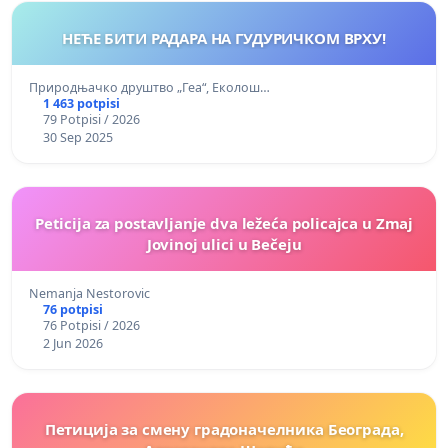
НЕЋЕ БИТИ РАДАРА НА ГУДУРИЧКОМ ВРХУ!
Природњачко друштво „Геа“, Еколош…
1 463 potpisi
79 Potpisi / 2026
30 Sep 2025
Peticija za postavljanje dva ležeća policajca u Zmaj
Jovinoj ulici u Bečeju
Nemanja Nestorovic
76 potpisi
76 Potpisi / 2026
2 Jun 2026
Петиција за смену градоначелника Београда,