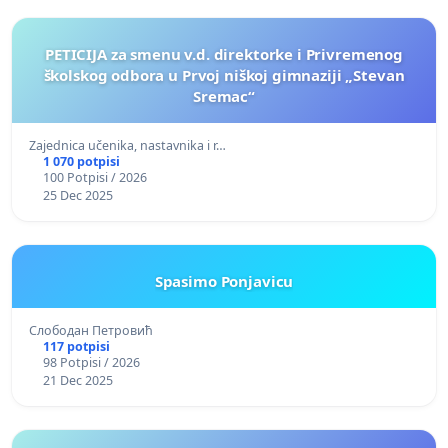
PETICIJA za smenu v.d. direktorke i Privremenog
školskog odbora u Prvoj niškoj gimnaziji „Stevan
Sremac“
Zajednica učenika, nastavnika i r…
1 070 potpisi
100 Potpisi / 2026
25 Dec 2025
Spasimo Ponjavicu
Слободан Петровић
117 potpisi
98 Potpisi / 2026
21 Dec 2025