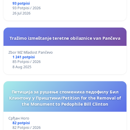
93 potpisi
93 Potpisi / 2026
26 Jul 2026
Tražimo izmeštanje teretne obilaznice van Pančeva
Zbor MZ Mladost Pančevo
1 241 potpisi
85 Potpisi / 2026
8 Aug 2025
Петиција за рушење споменика педофилу Бил
Клинтону у Приштини/Petition for the Removal of
the Monument to Pedophile Bill Clinton
Срђан Ного
82 potpisi
82 Potpisi / 2026