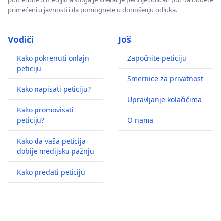
pomenute u medijima stoga je kreiranje peticije odličan put da budete
primećeni u javnosti i da pomognete u donošenju odluka.
Vodiči
Još
Kako pokrenuti onlajn
Započnite peticiju
peticiju
Smernice za privatnost
Kako napisati peticiju?
Upravljanje kolačićima
Kako promovisati
peticiju?
O nama
Kako da vaša peticija
dobije medijsku pažnju
Kako predati peticiju