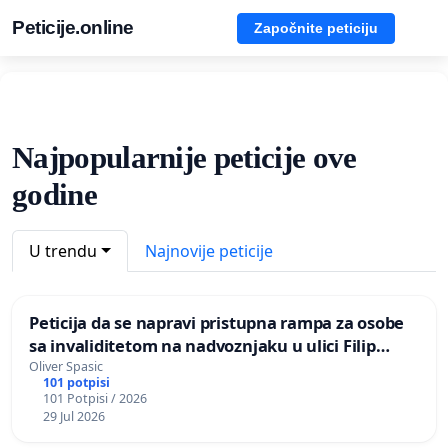
Peticije.online
Započnite peticiju
Najpopularnije peticije ove
godine
U trendu
Najnovije peticije
Peticija da se napravi pristupna rampa za osobe
sa invaliditetom na nadvoznjaku u ulici Filip
Kljajic u Kragujevcu
Oliver Spasic
101 potpisi
101 Potpisi / 2026
29 Jul 2026