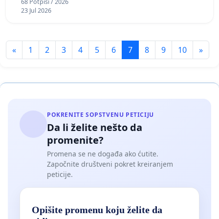
68 Potpisi / 2026
23 Jul 2026
«
1
2
3
4
5
6
7
8
9
10
»
POKRENITE SOPSTVENU PETICIJU
Da li želite nešto da
promenite?
Promena se ne događa ako ćutite.
Započnite društveni pokret kreiranjem
peticije.
Opišite promenu koju želite da