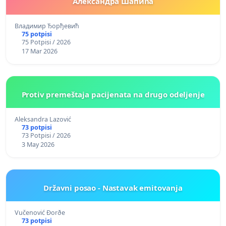
Александра Шапића
Владимир Ђорђевић
75 potpisi
75 Potpisi / 2026
17 Mar 2026
Protiv premeštaja pacijenata na drugo odeljenje
Aleksandra Lazović
73 potpisi
73 Potpisi / 2026
3 May 2026
Državni posao - Nastavak emitovanja
Vučenović Ðorðe
73 potpisi