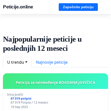
Peticije.online
Započnite peticiju
Najpopularnije peticije u
poslednjih 12 meseci
U trendu
Najnovije peticije
Peticija za oslobođenje BOGDANA JOVIČIĆA
Irina Jovičić
67 019 potpisi
67 019 Potpisi / 12 meseci
19 Sep 2025