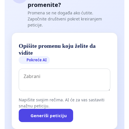
promenite?
Promena se ne događa ako ćutite.
Započnite društveni pokret kreiranjem
peticije.
Opišite promenu koju želite da
vidite
Pokreće AI
Napišite svojim rečima. AI će za vas sastaviti
snažnu peticiju.
Generiši peticiju