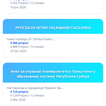
5 552 Potpisi / 12 meseci
10 Jun 2026
PETICIJA ZA HITNO UKLANJANJE ĆACILENDA
Savet roditelja OŠ "Drinka Pavlov…
4 488 potpisi
4 488 Potpisi / 12 meseci
23 Oct 2025
Апел за очување Универзитета у Приштини у
образовном систему Републике Србије
Наставници и сарадници Правног фа…
4 124 potpisi
4 124 Potpisi / 12 meseci
2 Mar 2026