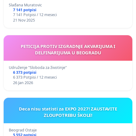
Slađana Muratovic
7 141 potpisi
7 141 Potpisi / 12 meseci
21 Nov 2025
PETICIJA PROTIV IZGRADNJE AKVARIJUMA I
DELFINARIJUMA U BEOGRADU
Udruženje "Sloboda za životinje"
6 373 potpisi
6 373 Potpisi / 12 meseci
26 Jan 2026
Deca nisu statisti za EXPO 2027! ZAUSTAVITE
ZLOUPOTREBU ŠKOLE!
Beograd Ostaje
5 552 potpisi