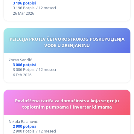
3 196 potpisi
3 196 Potpisi / 12 meseci
26 Mar 2026
PETICIJA PROTIV ČETVOROSTRUKOG POSKUPULJENJA
VODE U ZRENJANINU
Zoran Sandić
3 006 potpisi
3 006 Potpisi / 12 meseci
6 Feb 2026
Povlašćena tarifa za domaćinstva koja se greju
toplotnim pumpama i inverter klimama
Nikola Balanović
2 900 potpisi
2 900 Potpisi / 12 meseci