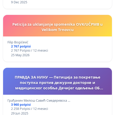
9 Dec 2025
Peticija za uklanjanje spomenika OVK/UČPMB u
Velikom Trnovcu
Filip Bogićević
2 767 potpisi
2 767 Potpisi / 12 meseci
25 May 2026
ПРАВДА ЗА НИНУ — Петиција за покретање
поступка против дежурне докторке и
медицинског особља Дечијег одељења ОБ
„Стефан Високи“ у Смедеревској Паланци
Грађанин Милош Савић Смедеревска …
3 960 potpisi
2 258 Potpisi / 12 meseci
29 Jun 2025