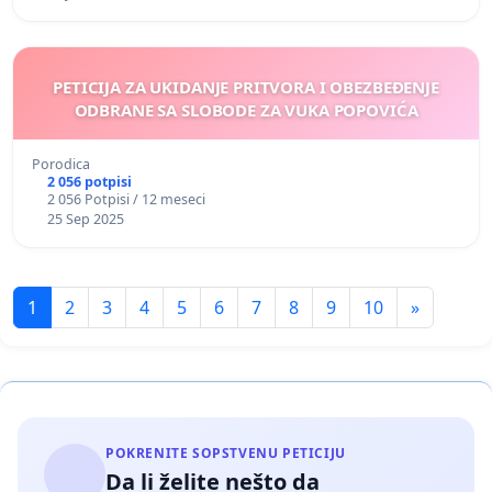
PETICIJA ZA UKIDANJE PRITVORA I OBEZBEĐENJE
ODBRANE SA SLOBODE ZA VUKA POPOVIĆA
Porodica
2 056 potpisi
2 056 Potpisi / 12 meseci
25 Sep 2025
1
2
3
4
5
6
7
8
9
10
»
POKRENITE SOPSTVENU PETICIJU
Da li želite nešto da