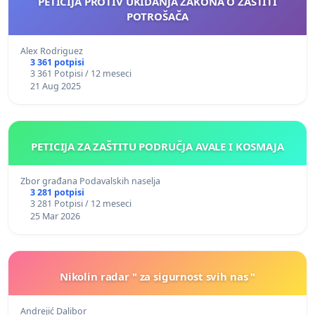
PETICIJA PROTIV UKIDANJA ZAKONA O ZAŠTITI
POTROŠAČA
Alex Rodriguez
3 361 potpisi
3 361 Potpisi / 12 meseci
21 Aug 2025
PETICIJA ZA ZAŠTITU PODRUČJA AVALE I KOSMAJA
Zbor građana Podavalskih naselja
3 281 potpisi
3 281 Potpisi / 12 meseci
25 Mar 2026
Nikolin radar " za sigurnost svih nas "
Andrejić Dalibor