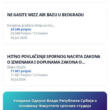
NE GASITE WIZZ AIR BAZU U BEOGRADU
Inicijativa građana Srbije za oču…
24 248 potpisi
24 248 Potpisi / 12 meseci
26 Jun 2026
HITNO POVLAČENJE SPORNOG NACRTA ZAKONA
O IZMENAMA I DOPUNAMA ZAKONA O
DOBROBITI ŽIVOTINJA
Željko Stojčić
11 061 potpisi
11 061 Potpisi / 12 meseci
30 Jul 2026
Укидање Одлуке Владе Републике Србије о
оснивању Факултета српских студија