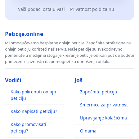
Vaši podaci ostaju vaši
Privatnost po dizajnu
Peticije.online
Mi omogućavamo besplatne onlajn peticije. Započnite profesionalnu
onlajn peticiju koristeći naš servis. Naše peticije su svakodnevno
pomenute u medijima stoga je kreiranje peticije odličan put da budete
primećeni u javnosti i da pomognete u donošenju odluka.
Vodiči
Još
Kako pokrenuti onlajn
Započnite peticiju
peticiju
Smernice za privatnost
Kako napisati peticiju?
Upravljanje kolačićima
Kako promovisati
peticiju?
O nama