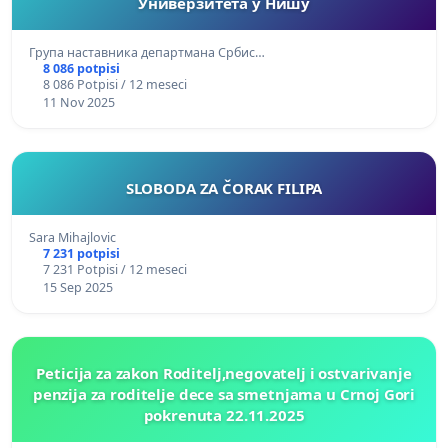
Универзитета у Нишу
Група наставника департмана Србис…
8 086 potpisi
8 086 Potpisi / 12 meseci
11 Nov 2025
SLOBODA ZA ČORAK FILIPA
Sara Mihajlovic
7 231 potpisi
7 231 Potpisi / 12 meseci
15 Sep 2025
Peticija za zakon Roditelj,negovatelj i ostvarivanje
penzija za roditelje dece sa smetnjama u Crnoj Gori
pokrenuta 22.11.2025