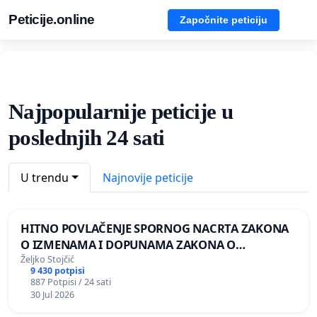
Peticije.online
Započnite peticiju
Najpopularnije peticije u
poslednjih 24 sati
U trendu
Najnovije peticije
HITNO POVLAČENJE SPORNOG NACRTA ZAKONA
O IZMENAMA I DOPUNAMA ZAKONA O
DOBROBITI ŽIVOTINJA
Željko Stojčić
9 430 potpisi
887 Potpisi / 24 sati
30 Jul 2026