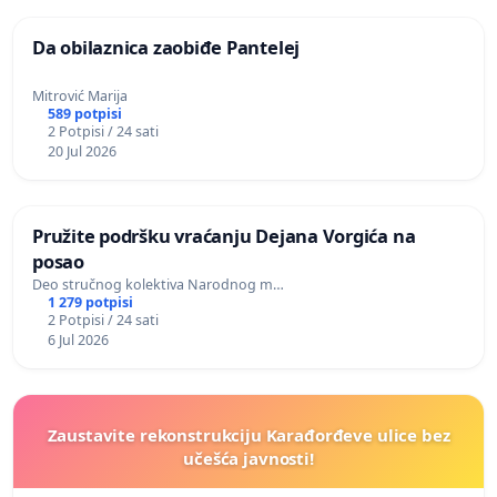
Da obilaznica zaobiđe Pantelej
Mitrović Marija
589 potpisi
2 Potpisi / 24 sati
20 Jul 2026
Pružite podršku vraćanju Dejana Vorgića na
posao
Deo stručnog kolektiva Narodnog m…
1 279 potpisi
2 Potpisi / 24 sati
6 Jul 2026
Zaustavite rekonstrukciju Karađorđeve ulice bez
učešća javnosti!