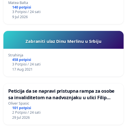
Matea Balta
140 potpisi
3 Potpisi / 24 sati
9 Jul 2026
Zabraniti ulaz Dinu Merlinu u Srbiju
Strahinja
458 potpisi
3 Potpisi / 24 sati
17 Aug 2021
Peticija da se napravi pristupna rampa za osobe
sa invaliditetom na nadvoznjaku u ulici Filip
Kljajic u Kragujevcu
Oliver Spasic
101 potpisi
2 Potpisi / 24 sati
29 Jul 2026