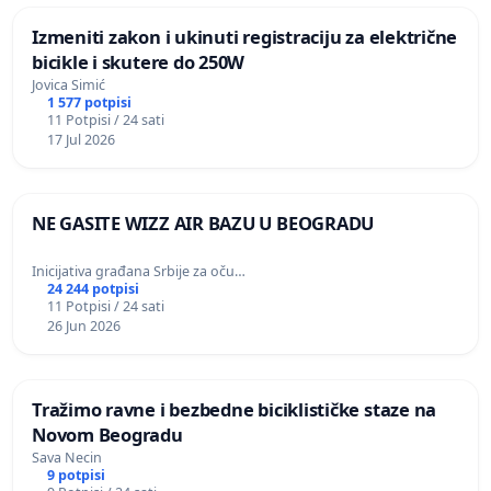
Izmeniti zakon i ukinuti registraciju za električne
bicikle i skutere do 250W
Jovica Simić
1 577 potpisi
11 Potpisi / 24 sati
17 Jul 2026
NE GASITE WIZZ AIR BAZU U BEOGRADU
Inicijativa građana Srbije za oču…
24 244 potpisi
11 Potpisi / 24 sati
26 Jun 2026
Tražimo ravne i bezbedne biciklističke staze na
Novom Beogradu
Sava Necin
9 potpisi