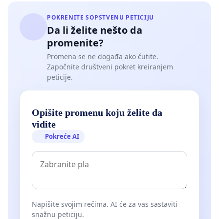
POKRENITE SOPSTVENU PETICIJU
Da li želite nešto da
promenite?
Promena se ne događa ako ćutite.
Započnite društveni pokret kreiranjem
peticije.
Opišite promenu koju želite da
vidite
Pokreće AI
Napišite svojim rečima. AI će za vas sastaviti
snažnu peticiju.