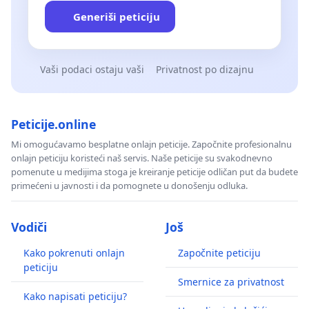
Generiši peticiju
Vaši podaci ostaju vaši
Privatnost po dizajnu
Peticije.online
Mi omogućavamo besplatne onlajn peticije. Započnite profesionalnu
onlajn peticiju koristeći naš servis. Naše peticije su svakodnevno
pomenute u medijima stoga je kreiranje peticije odličan put da budete
primećeni u javnosti i da pomognete u donošenju odluka.
Vodiči
Još
Kako pokrenuti onlajn
Započnite peticiju
peticiju
Smernice za privatnost
Kako napisati peticiju?