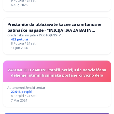
9 Potpisi / 24 sati
6 Aug 2026
Prestanite da ublažavate kazne za smrtonosne
batinaške napade - "INICIJATIVA ZA BATIN
ZAKON"
Građanska inicijativa DOSTOJANSTV…
422 potpisi
8 Potpisi / 24 sati
11 Jun 2026
ZAKUNI SE U ZAKON! Potpiši peticiju da neovlašćeno
deljenje intimnih snimaka postane krivično delo
Autonomni ženski centar
22 013 potpisi
4 Potpisi / 24 sati
7 Mar 2024