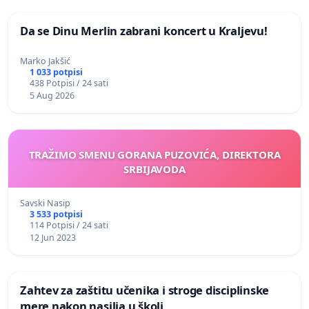
Da se Dinu Merlin zabrani koncert u Kraljevu!
Marko Jakšić
1 033 potpisi
438 Potpisi / 24 sati
5 Aug 2026
TRAŽIMO SMENU GORANA PUZOVIĆA, DIREKTORA
SRBIJAVODA
Savski Nasip
3 533 potpisi
114 Potpisi / 24 sati
12 Jun 2023
Zahtev za zaštitu učenika i stroge disciplinske
mere nakon nasilja u školi